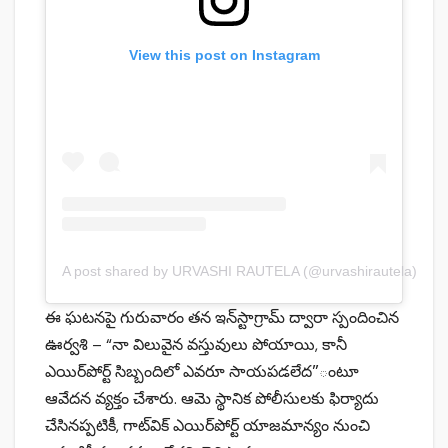
View this post on Instagram
A post shared by URVASHI RAUTELA (@urvashirautela)
ఈ ఘటనపై గురువారం తన ఇన్‌స్టాగ్రామ్‌ ద్వారా స్పందించిన
ఊర్వశి – “నా విలువైన వస్తువులు పోయాయి, కానీ
ఎయిర్‌పోర్ట్‌ సిబ్బందిలో ఎవరూ సాయపడలేద‌”ంటూ
ఆవేదన వ్యక్తం చేశారు. ఆమె స్థానిక పోలీసులకు ఫిర్యాదు
చేసినప్పటికీ, గాట్‌విక్ ఎయిర్‌పోర్ట్‌ యాజమాన్యం నుంచి