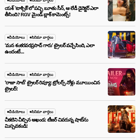
వీడియోలు
సినిమా వార్తలు
యశ్ ‘టాక్సిక్’లో పచ్చి బూతు సీన్, ఆ లేడీ డైరెక్టర్ ఎలా
తీసింది? RGV మైండ్ బ్లాక్ కామెంట్స్!
వీడియోలు
సినిమా వార్తలు
‘మన శంకరవరప్రసాద్ గారు’ ట్రైలర్ వచ్చేసింది, ఎలా
ఉందంటే…
వీడియోలు
సినిమా వార్తలు
‘రాజా సాబ్’ ట్రైలర్ రివ్యూ: ట్రోలర్స్ నోళ్లు మూయించిన
ట్రైలర్!
వీడియోలు
సినిమా వార్తలు
చీకటిని చీల్చిన అఖండ: టీజర్ చివరున్న షాట్‌ను
మిస్సవకండి!