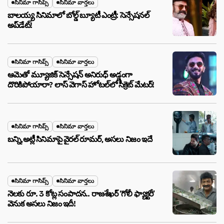
సినిమా గాసిప్స్
సినిమా వార్తలు
బాలయ్య సినిమాలో బోల్డ్ బ్యూటీ ఎంట్రీ: సెన్సేషనల్
అప్‌డేట్!
సినిమా గాసిప్స్
సినిమా వార్తలు
ఆమెతో మ్యూజిక్ సెన్సేషన్ అనిరుధ్ అడ్డంగా
దొరికిపోయారా? లాస్ వెగాస్ హోటల్‌లో సీక్రెట్ మేటర్!
సినిమా గాసిప్స్
సినిమా వార్తలు
బన్ని,అట్లీ సినిమాపై వైరల్ రూమర్, అసలు నిజం ఇదే
సినిమా గాసిప్స్
సినిమా వార్తలు
నెలకు రూ. 3 కోట్ల సంపాదన.. రాజశేఖర్ ‘గోలీ ఫ్యాక్టరీ’
వెనుక అసలు నిజం ఇదీ!