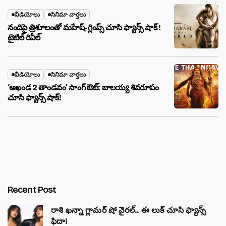
వీడియోలు
సినిమా వార్తలు
నందిపై త్రిశూలంతో మహేష్-గ్లింప్స్ చూసి ఫ్యాన్స్ షాక్ !
టైటిల్ రివీల్
వీడియోలు
సినిమా వార్తలు
‘అఖండ 2 తాండవం’ సాంగ్ ఔట్: బాలయ్య శివరూపం
చూసి ఫ్యాన్స్ షాక్!
Recent Post
రాశి ఖన్నా గ్లామర్ షో వైరల్.. ఈ లుక్ చూసి ఫ్యాన్స్
ఫిదా!