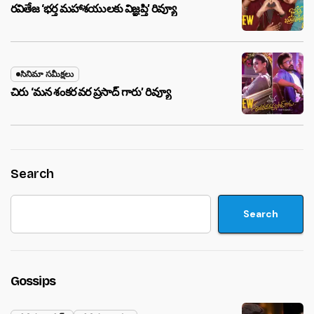
రవితేజ ‘భర్త మహాశయులకు విజ్ఞప్తి’ రివ్యూ
సినిమా సమీక్షలు
చిరు ‘మ‌న శంక‌ర వ‌ర ప్ర‌సాద్ గారు’ రివ్యూ
Search
Search
Gossips