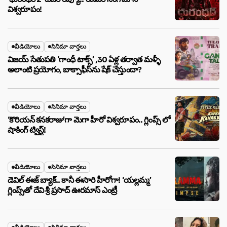
విశ్వరూపం!
వీడియోలు
సినిమా వార్తలు
విజయ్ సేతుపతి ‘గాంధీ టాక్స్’ ,30 ఏళ్ల తర్వాత మళ్ళీ
అలాంటి ప్రయోగం, బాక్సాఫీస్‌ను షేక్ చేస్తుందా?
వీడియోలు
సినిమా వార్తలు
‘కొరియన్ కనకరాజు’గా మెగా హీరో విశ్వరూపం.. గ్లింప్స్ లో
షాకింగ్ ట్విస్ట్!
వీడియోలు
సినిమా వార్తలు
డెవిల్ ఈజ్ బ్యాక్.. కానీ ఈసారి హీరోగా! ‘యల్లమ్మ’
గ్లింప్స్‌తో దేవి శ్రీ ప్రసాద్ ఊరమాస్ ఎంట్రీ