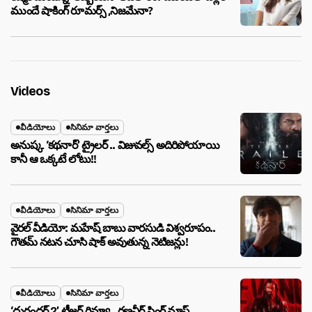
ముందే షాకింగ్ రూమర్స్ ,నిజమేనా?
Videos
వీడియోలు
సినిమా వార్తలు
అనుష్క ‘కథనార్’ ట్రైలర్ .. విజువల్స్ అదిరిపోయాయి
కానీ ఆ ఒక్కటే లోటు!!
వీడియోలు
సినిమా వార్తలు
వైరల్ వీడియో: మహేష్ బాబు వారసుడి విశ్వరూపం..
గౌతమ్ నటన చూసి షాక్ అవుతున్న నెటిజన్లు!
వీడియోలు
సినిమా వార్తలు
‘ధురంధర్ 2’ టీజర్ రివ్యూ.. రణవీర్ సింగ్ మాస్