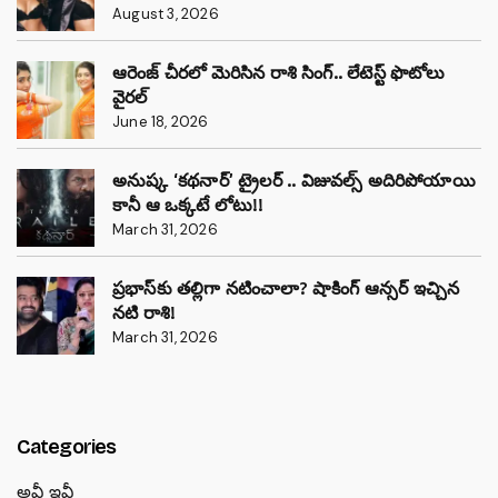
August 3, 2026
ఆరెంజ్ చీరలో మెరిసిన రాశి సింగ్.. లేటెస్ట్ ఫొటోలు
వైరల్
June 18, 2026
అనుష్క ‘కథనార్’ ట్రైలర్ .. విజువల్స్ అదిరిపోయాయి
కానీ ఆ ఒక్కటే లోటు!!
March 31, 2026
ప్రభాస్‌కు తల్లిగా నటించాలా? షాకింగ్ ఆన్సర్ ఇచ్చిన
నటి రాశి!
March 31, 2026
Categories
అవీ ఇవీ