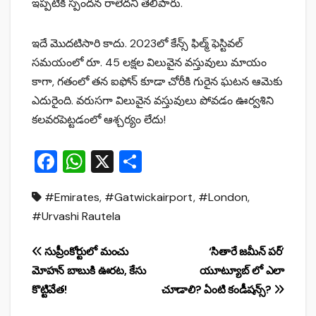
ఇప్పటికీ స్పందన రాలేదని తెలిపారు.
ఇదే మొదటిసారి కాదు. 2023లో కేన్స్ ఫిల్మ్ ఫెస్టివల్
సమయంలో రూ. 45 లక్షల విలువైన వస్తువులు మాయం
కాగా, గతంలో తన ఐఫోన్‌ కూడా చోరీకి గురైన ఘటన ఆమెకు
ఎదురైంది. వరుసగా విలువైన వస్తువులు పోవడం ఊర్వశిని
కలవరపెట్టడంలో ఆశ్చర్యం లేదు!
F
W
X
S
a
h
h
#Emirates
,
#Gatwickairport
,
#London
,
c
at
ar
#Urvashi Rautela
e
s
e
b
A
Post
సుప్రీంకోర్టులో మంచు
‘సితారే జమీన్‌ పర్‌’
o
p
మోహన్ బాబుకి ఊరట, కేసు
యూట్యూబ్ లో ఎలా
navigation
o
p
కొట్టివేత!
చూడాలి? ఏంటి కండీషన్స్?