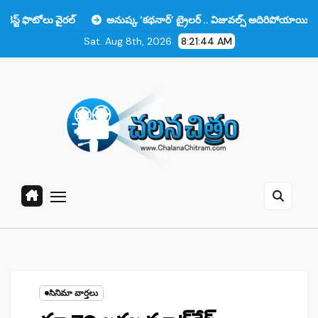
Skip
ైరల్
అనుష్క ‘కథనార్’ ట్రైలర్ .. విజువల్స్ అదిరిపోయాయి కానీ ఆ ఒక్కటే లో
to
Sat. Aug 8th, 2026
8:21:45 AM
content
సినిమా వార్తలు