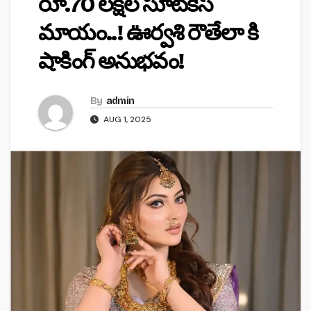
రూ.70 లక్షల సూట్‌కేస్
మాయం..! ఊర్వశి రౌతేలా కి
షాకింగ్ అనుభవం!
By
admin
AUG 1, 2025