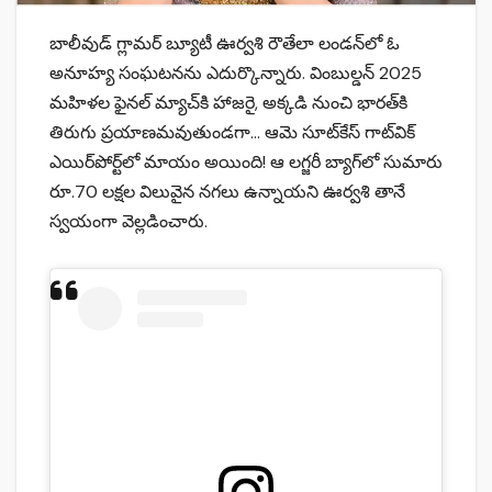
బాలీవుడ్‌ గ్లామర్ బ్యూటీ ఊర్వశి రౌతేలా లండన్‌లో ఓ
అనూహ్య సంఘటనను ఎదుర్కొన్నారు. వింబుల్డన్ 2025
మహిళల ఫైనల్ మ్యాచ్‌కి హాజరై, అక్కడి నుంచి భారత్‌కి
తిరుగు ప్రయాణమవుతుండగా… ఆమె సూట్‌కేస్‌ గాట్‌విక్
ఎయిర్‌పోర్ట్‌లో మాయం అయింది! ఆ లగ్జరీ బ్యాగ్‌లో సుమారు
రూ.70 లక్షల విలువైన నగలు ఉన్నాయని ఊర్వశి తానే
స్వయంగా వెల్లడించారు.