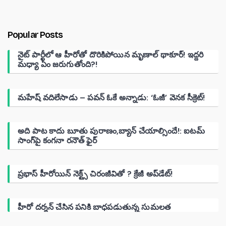
Popular Posts
నైట్ పార్టీలో ఆ హీరోతో దొరికిపోయిన మృణాల్ థాకూర్! ఇద్దరి
మధ్యా ఏం జరుగుతోంది?!
మహేష్ వదిలేసాడు – పవన్ ఓకే అన్నాడు: ‘ఓజీ’ వెనక సీక్రెట్!
అది పాట కాదు బూతు పురాణం,బ్యాన్ చేయాల్సిందే!: ఐటమ్
సాంగ్‌పై కంగనా రనౌత్ ఫైర్
ప్రభాస్ హీరోయిన్ నెక్ట్స్ చిరంజీవితో ? క్రేజీ అప్‌డేట్!
హీరో దర్శన్ చేసిన పనికి బాధపడుతున్న సుమలత