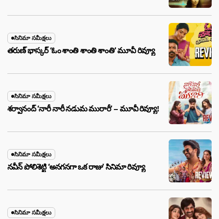
సినిమా సమీక్షలు
తరుణ్ భాస్కర్ ‘ఓం శాంతి శాంతి శాంతి’ మూవీ రివ్యూ
సినిమా సమీక్షలు
శర్వానంద్ ‘నారీ నారీ నడుమ మురారీ’ – మూవీ రివ్యూ!
సినిమా సమీక్షలు
నవీన్ పోలిశెట్టి ‘అనగనగా ఒక రాజు’ సినిమా రివ్యూ
సినిమా సమీక్షలు