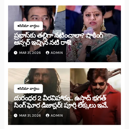
సినిమా వార్తలు
ప్రభాస్‌కు తల్లిగా నటించాలా? షాకింగ్
ఆన్సర్ ఇచ్చిన నటి రాశి!
MAR 31, 2026
ADMIN
సినిమా వార్తలు
దురంధర 2 వీరవిహారం.. ఉస్తాద్ భగత్
సింగ్ ఘోర డిజాస్టర్! పూర్తి లెక్కలు ఇవే.
MAR 31, 2026
ADMIN