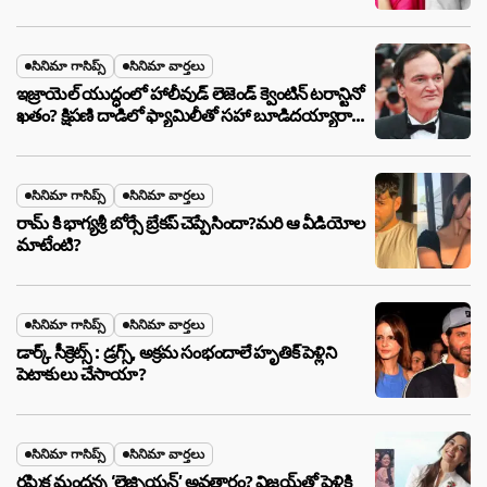
సినిమా గాసిప్స్
సినిమా వార్తలు
ఇజ్రాయెల్ యుద్ధంలో హాలీవుడ్ లెజెండ్ క్వెంటిన్ టరాన్టినో
ఖతం? క్షిపణి దాడిలో ఫ్యామిలీతో సహా బూడిదయ్యారా?
అసలు నిజం ఇదీ!
సినిమా గాసిప్స్
సినిమా వార్తలు
రామ్ కి భాగ్యశ్రీ బోర్సే బ్రేకప్ చెప్పేసిందా?మరి ఆ వీడియోల
మాటేంటి?
సినిమా గాసిప్స్
సినిమా వార్తలు
డార్క్ సీక్రెట్స్ : డ్రగ్స్, అక్రమ సంభందాలే హృతిక్ పెళ్లిని
పెటాకులు చేసాయా?
సినిమా గాసిప్స్
సినిమా వార్తలు
రష్మిక మందన్న ‘లెజ్బియన్’ అవతారం? విజయ్‌తో పెళ్లికి