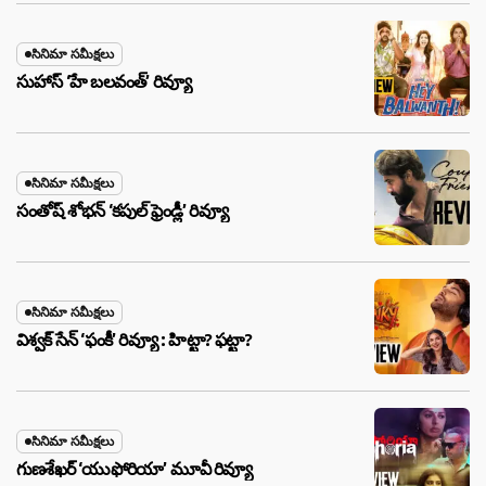
సినిమా సమీక్షలు
సుహాస్ ‘హే బలవంత్’ రివ్యూ
సినిమా సమీక్షలు
సంతోష్ శోభన్ ‘కపుల్ ఫ్రెండ్లీ’ రివ్యూ
సినిమా సమీక్షలు
విశ్వక్ సేన్ ‘ఫంకీ’ రివ్యూ : హిట్టా? ఫట్టా?
సినిమా సమీక్షలు
గుణశేఖర్ ‘యుఫోరియా’ మూవీ రివ్యూ