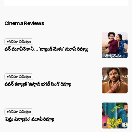
Cinema Reviews
సినిమా సమీక్షలు
ఫన్ మూవీనే కానీ … ‘బ్యాండ్‌ మేళం’ మూవీ రివ్యూ
సినిమా సమీక్షలు
పవన్ కళ్యాణ్ ‘ఉస్తాద్ భ‌గ‌త్ సింగ్’ రివ్యూ
సినిమా సమీక్షలు
‘విష్ణు విన్యాసం’ మూవీ రివ్యూ