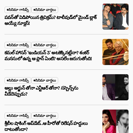
సినిమా గాసిప్స్
సినిమా వార్తలు
పవన్‌తో విడిపోయిన త్రివిక్రమ్? టాలీవుడ్‌లో మైండ్ బ్లాక్
అయ్యే న్యూస్!
సినిమా గాసిప్స్
సినిమా వార్తలు
కమల్ హాసన్ ‘ఇండియన్ 3’ అటకెక్కినట్లేనా? శంకర్
మనసులో ఉన్న ఆ ప్లాన్ ఏంటి? అసలేం జరుగుతోంది!
సినిమా గాసిప్స్
సినిమా వార్తలు
అల్లు అర్జున్ తోనా ఎన్టీఆర్ తోనా? సస్పెన్స్‌ను
వీడేదెప్పుడు?
సినిమా గాసిప్స్
సినిమా వార్తలు
శ్రీలీల షాకింగ్ అప్‌డేట్..ఆ హీరోతో రిలేషన్ హద్దులు
దాటుతోందా?