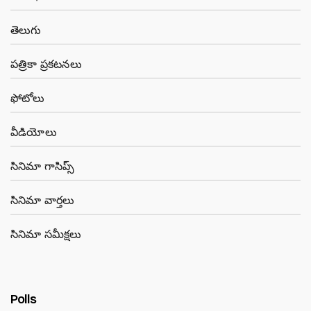
తెలుగు
పత్రికా ప్రకటనలు
ఫోటోలు
వీడియోలు
సినిమా గాసిప్స్
సినిమా వార్తలు
సినిమా సమీక్షలు
Polls