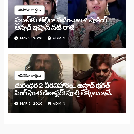
సినిమా వార్తలు
ప్రభాస్‌కు తల్లిగా నటించాలా? షాకింగ్
ఆన్సర్ ఇచ్చిన నటి రాశి!
MAR 31, 2026
ADMIN
సినిమా వార్తలు
దురంధర 2 వీరవిహారం.. ఉస్తాద్ భగత్
సింగ్ ఘోర డిజాస్టర్! పూర్తి లెక్కలు ఇవే.
MAR 31, 2026
ADMIN