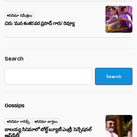
సినిమా సమీక్షలు
చిరు ‘మ‌న శంక‌ర వ‌ర ప్ర‌సాద్ గారు’ రివ్యూ
Search
Search
Gossips
సినిమా గాసిప్స్
సినిమా వార్తలు
బాలయ్య సినిమాలో బోల్డ్ బ్యూటీ ఎంట్రీ: సెన్సేషనల్
అప్‌డేట్!