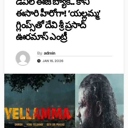
డెవిల్ ఈజ్ బ్యాక్.. కానీ
ఈసారి హీరోగా! ‘యల్లమ్మ’
గ్లింప్స్‌తో దేవి శ్రీ ప్రసాద్
ఊరమాస్ ఎంట్రీ
By
admin
JAN 16, 2026