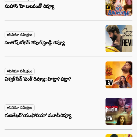
సుహాస్ ‘హే బలవంత్’ రివ్యూ
సినిమా సమీక్షలు
సంతోష్ శోభన్ ‘కపుల్ ఫ్రెండ్లీ’ రివ్యూ
సినిమా సమీక్షలు
విశ్వక్ సేన్ ‘ఫంకీ’ రివ్యూ : హిట్టా? ఫట్టా?
సినిమా సమీక్షలు
గుణశేఖర్ ‘యుఫోరియా’ మూవీ రివ్యూ