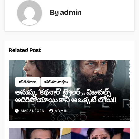
By
admin
Related Post
వీడియోలు
సినిమా వార్తలు
అనుష్క ‘కథనార్’ ట్రైలర్ .. విజువల్స్
అదిరిపోయాయి కానీ ఆ ఒక్కటే లోటు!!
MAR 31, 2026
ADMIN