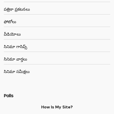
పత్రికా ప్రకటనలు
ఫోటోలు
వీడియోలు
సినిమా గాసిప్స్
సినిమా వార్తలు
సినిమా సమీక్షలు
Polls
How Is My Site?