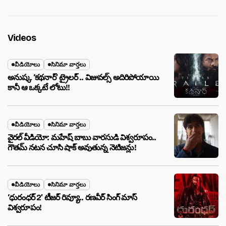
Videos
వీడియోలు
సినిమా వార్తలు
అనుష్క ‘కథనార్’ ట్రైలర్ .. విజువల్స్ అదిరిపోయాయి
కానీ ఆ ఒక్కటే లోటు!!
వీడియోలు
సినిమా వార్తలు
వైరల్ వీడియో: మహేష్ బాబు వారసుడి విశ్వరూపం..
గౌతమ్ నటన చూసి షాక్ అవుతున్న నెటిజన్లు!
వీడియోలు
సినిమా వార్తలు
‘ధురంధర్ 2’ టీజర్ రివ్యూ.. రణవీర్ సింగ్ మాస్
విశ్వరూపం!