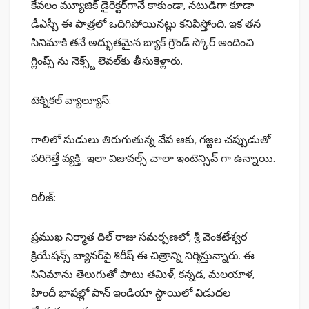
కేవలం మ్యూజిక్ డైరెక్టర్‌గానే కాకుండా, నటుడిగా కూడా
డీఎస్పీ ఈ పాత్రలో ఒదిగిపోయినట్లు కనిపిస్తోంది. ఇక తన
సినిమాకి తనే అద్భుతమైన బ్యాక్ గ్రౌండ్ స్కోర్ అందించి
గ్లింప్స్ ను నెక్స్ట్ లెవల్‌కు తీసుకెళ్లారు.
టెక్నికల్ వ్యాల్యూస్:
గాలిలో సుడులు తిరుగుతున్న వేప ఆకు, గజ్జల చప్పుడుతో
పరిగెత్తే వ్యక్తి.. ఇలా విజువల్స్ చాలా ఇంటెన్సివ్ గా ఉన్నాయి.
రిలీజ్:
ప్రముఖ నిర్మాత దిల్ రాజు సమర్పణలో, శ్రీ వెంకటేశ్వర
క్రియేషన్స్ బ్యానర్‌పై శిరీష్ ఈ చిత్రాన్ని నిర్మిస్తున్నారు. ఈ
సినిమాను తెలుగుతో పాటు తమిళ్, కన్నడ, మలయాళ,
హిందీ భాషల్లో పాన్ ఇండియా స్థాయిలో విడుదల