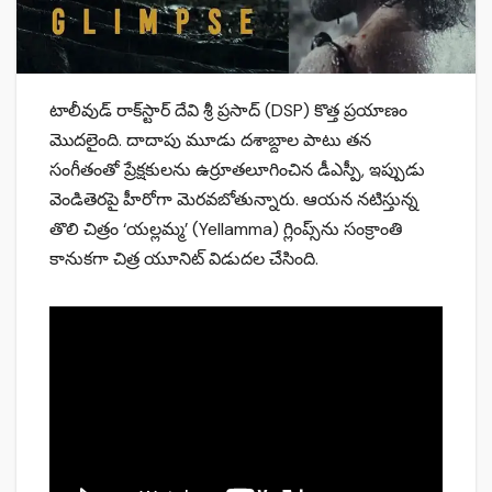
టాలీవుడ్ రాక్‌స్టార్ దేవి శ్రీ ప్రసాద్ (DSP) కొత్త ప్రయాణం
మొదలైంది. దాదాపు మూడు దశాబ్దాల పాటు తన
సంగీతంతో ప్రేక్షకులను ఉర్రూతలూగించిన డీఎస్పీ, ఇప్పుడు
వెండితెరపై హీరోగా మెరవబోతున్నారు. ఆయన నటిస్తున్న
తొలి చిత్రం ‘యల్లమ్మ’ (Yellamma) గ్లింప్స్‌ను సంక్రాంతి
కానుకగా చిత్ర యూనిట్ విడుదల చేసింది.