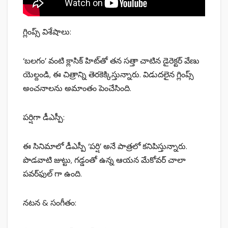
గ్లింప్స్ విశేషాలు:
‘బలగం’ వంటి క్లాసిక్ హిట్‌తో తన సత్తా చాటిన డైరెక్టర్ వేణు
యెల్దండి, ఈ చిత్రాన్ని తెరకెక్కిస్తున్నారు. విడుదలైన గ్లింప్స్
అంచనాలను అమాంతం పెంచేసింది.
పర్షిగా డీఎస్పీ:
ఈ సినిమాలో డీఎస్పీ ‘పర్షి’ అనే పాత్రలో కనిపిస్తున్నారు.
పొడవాటి జుట్టు, గడ్డంతో ఉన్న ఆయన మేకోవర్ చాలా
పవర్‌ఫుల్ గా ఉంది.
నటన & సంగీతం: