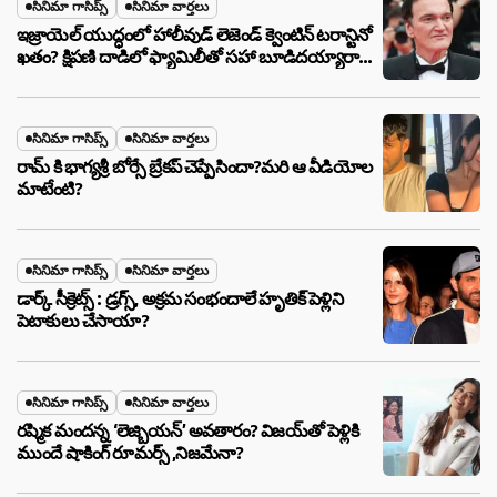
సినిమా గాసిప్స్
సినిమా వార్తలు
ఇజ్రాయెల్ యుద్ధంలో హాలీవుడ్ లెజెండ్ క్వెంటిన్ టరాన్టినో
ఖతం? క్షిపణి దాడిలో ఫ్యామిలీతో సహా బూడిదయ్యారా?
అసలు నిజం ఇదీ!
సినిమా గాసిప్స్
సినిమా వార్తలు
రామ్ కి భాగ్యశ్రీ బోర్సే బ్రేకప్ చెప్పేసిందా?మరి ఆ వీడియోల
మాటేంటి?
సినిమా గాసిప్స్
సినిమా వార్తలు
డార్క్ సీక్రెట్స్ : డ్రగ్స్, అక్రమ సంభందాలే హృతిక్ పెళ్లిని
పెటాకులు చేసాయా?
సినిమా గాసిప్స్
సినిమా వార్తలు
రష్మిక మందన్న ‘లెజ్బియన్’ అవతారం? విజయ్‌తో పెళ్లికి
ముందే షాకింగ్ రూమర్స్ ,నిజమేనా?