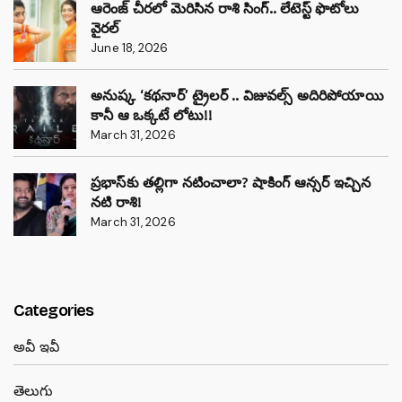
ఆరెంజ్ చీరలో మెరిసిన రాశి సింగ్.. లేటెస్ట్ ఫొటోలు
వైరల్
June 18, 2026
అనుష్క ‘కథనార్’ ట్రైలర్ .. విజువల్స్ అదిరిపోయాయి
కానీ ఆ ఒక్కటే లోటు!!
March 31, 2026
ప్రభాస్‌కు తల్లిగా నటించాలా? షాకింగ్ ఆన్సర్ ఇచ్చిన
నటి రాశి!
March 31, 2026
Categories
అవీ ఇవీ
తెలుగు