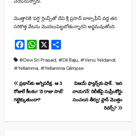
చేయనున్నారు.
మొత్తానికి ‘పర్షి’ గ్లింప్స్‌తో దేవి శ్రీ ప్రసాద్ బాక్సాఫీస్ వద్ద తన
సరికొత్త వేటను మొదలుపెట్టబోతున్నారని అర్థమవుతోంది.
F
W
X
S
a
h
h
#Devi Sri Prasad
,
#Dil Raju
,
#Venu Yeldandi
,
c
at
ar
#Yellamma
,
#Yellamma Glimpse
e
s
e
b
A
Post
ప్రభాస్‌కు అగ్నిపరీక్ష.. ఆ 3
విజయ్ ఫ్యాన్స్‌కు షాక్.. ‘జన
o
p
రోజులే కీలకం! ‘ది రాజా సాబ్’
నాయగన్’ రిలీజ్‌పై సుప్రీంకోర్టు
navigation
o
p
గట్టెక్కుతుందా?
సంచలన తీర్పు! ప్లాన్ మొత్తం
రివర్స్?
k