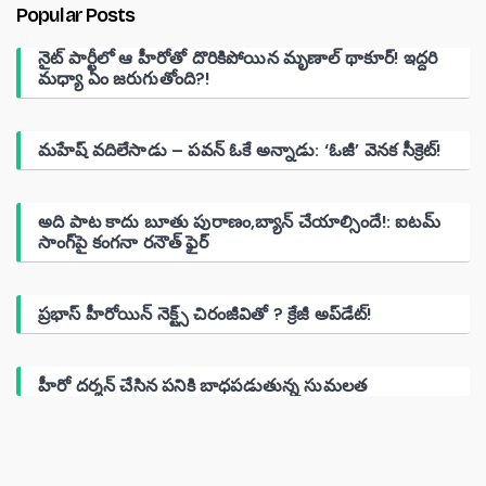
Popular Posts
నైట్ పార్టీలో ఆ హీరోతో దొరికిపోయిన మృణాల్ థాకూర్! ఇద్దరి
మధ్యా ఏం జరుగుతోంది?!
మహేష్ వదిలేసాడు – పవన్ ఓకే అన్నాడు: ‘ఓజీ’ వెనక సీక్రెట్!
అది పాట కాదు బూతు పురాణం,బ్యాన్ చేయాల్సిందే!: ఐటమ్
సాంగ్‌పై కంగనా రనౌత్ ఫైర్
ప్రభాస్ హీరోయిన్ నెక్ట్స్ చిరంజీవితో ? క్రేజీ అప్‌డేట్!
హీరో దర్శన్ చేసిన పనికి బాధపడుతున్న సుమలత