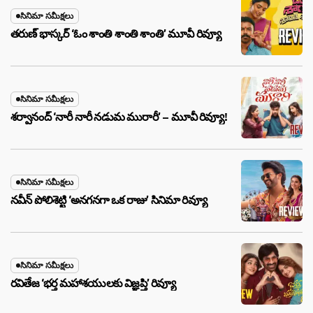
సినిమా సమీక్షలు
తరుణ్ భాస్కర్ ‘ఓం శాంతి శాంతి శాంతి’ మూవీ రివ్యూ
సినిమా సమీక్షలు
శర్వానంద్ ‘నారీ నారీ నడుమ మురారీ’ – మూవీ రివ్యూ!
సినిమా సమీక్షలు
నవీన్ పోలిశెట్టి ‘అనగనగా ఒక రాజు’ సినిమా రివ్యూ
సినిమా సమీక్షలు
రవితేజ ‘భర్త మహాశయులకు విజ్ఞప్తి’ రివ్యూ