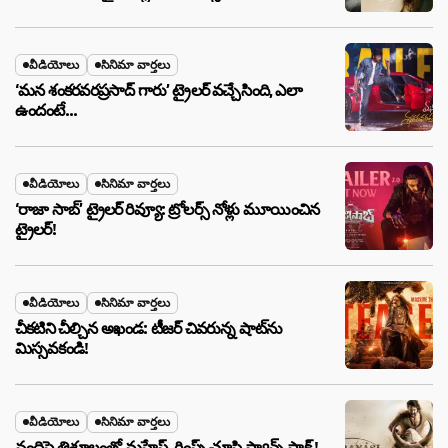
వీడియోలు
సినిమా వార్తలు
‘మన శంకరవరప్రసాద్ గారు’ ట్రైలర్ వచ్చేసింది, ఎలా
ఉందంటే…
వీడియోలు
సినిమా వార్తలు
‘రాజా సాబ్’ ట్రైలర్ రివ్యూ: ట్రోలర్స్ నోళ్లు మూయించిన
ట్రైలర్!
వీడియోలు
సినిమా వార్తలు
చీకటిని చీల్చిన అఖండ: టీజర్ చివరున్న షాట్‌ను
మిస్సవకండి!
వీడియోలు
సినిమా వార్తలు
నందిపై త్రిశూలంతో మహేష్-గ్లింప్స్ చూసి ఫ్యాన్స్ షాక్ !