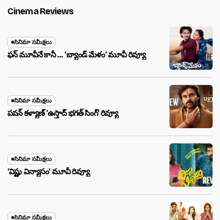
Cinema Reviews
సినిమా సమీక్షలు
ఫన్ మూవీనే కానీ … ‘బ్యాండ్‌ మేళం’ మూవీ రివ్యూ
సినిమా సమీక్షలు
పవన్ కళ్యాణ్ ‘ఉస్తాద్ భ‌గ‌త్ సింగ్’ రివ్యూ
సినిమా సమీక్షలు
‘విష్ణు విన్యాసం’ మూవీ రివ్యూ
సినిమా సమీక్షలు