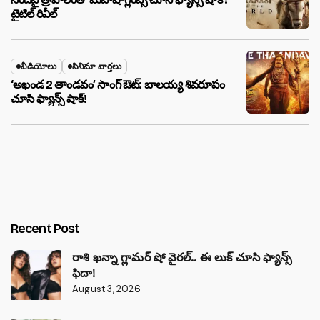
టైటిల్ రివీల్
వీడియోలు
సినిమా వార్తలు
‘అఖండ 2 తాండవం’ సాంగ్ ఔట్: బాలయ్య శివరూపం
చూసి ఫ్యాన్స్ షాక్!
Recent Post
రాశి ఖన్నా గ్లామర్ షో వైరల్.. ఈ లుక్ చూసి ఫ్యాన్స్
ఫిదా!
August 3, 2026