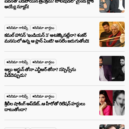
పవన్‌తో విడిపోయిన త్రివిక్రమ్? టాలీవుడ్‌లో మైండ్ బ్లాక్
అయ్యే న్యూస్!
సినిమా గాసిప్స్
సినిమా వార్తలు
కమల్ హాసన్ ‘ఇండియన్ 3’ అటకెక్కినట్లేనా? శంకర్
మనసులో ఉన్న ఆ ప్లాన్ ఏంటి? అసలేం జరుగుతోంది!
సినిమా గాసిప్స్
సినిమా వార్తలు
అల్లు అర్జున్ తోనా ఎన్టీఆర్ తోనా? సస్పెన్స్‌ను
వీడేదెప్పుడు?
సినిమా గాసిప్స్
సినిమా వార్తలు
శ్రీలీల షాకింగ్ అప్‌డేట్..ఆ హీరోతో రిలేషన్ హద్దులు
దాటుతోందా?