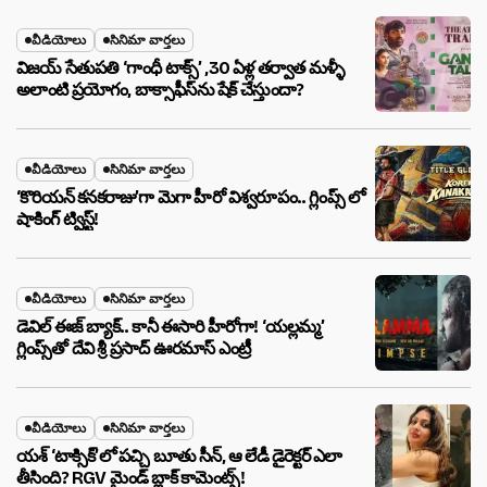
వీడియోలు
సినిమా వార్తలు
విజయ్ సేతుపతి ‘గాంధీ టాక్స్’ ,30 ఏళ్ల తర్వాత మళ్ళీ
అలాంటి ప్రయోగం, బాక్సాఫీస్‌ను షేక్ చేస్తుందా?
వీడియోలు
సినిమా వార్తలు
‘కొరియన్ కనకరాజు’గా మెగా హీరో విశ్వరూపం.. గ్లింప్స్ లో
షాకింగ్ ట్విస్ట్!
వీడియోలు
సినిమా వార్తలు
డెవిల్ ఈజ్ బ్యాక్.. కానీ ఈసారి హీరోగా! ‘యల్లమ్మ’
గ్లింప్స్‌తో దేవి శ్రీ ప్రసాద్ ఊరమాస్ ఎంట్రీ
వీడియోలు
సినిమా వార్తలు
యశ్ ‘టాక్సిక్’లో పచ్చి బూతు సీన్, ఆ లేడీ డైరెక్టర్ ఎలా
తీసింది? RGV మైండ్ బ్లాక్ కామెంట్స్!