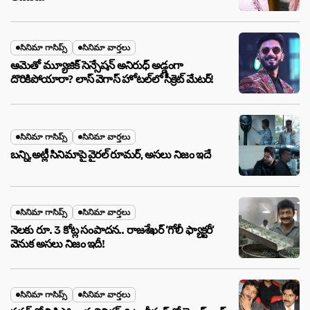
సినిమా గాసిప్స్
సినిమా వార్తలు
ఆమెతో మ్యూజిక్ సెన్సేషన్ అనిరుధ్ అడ్డంగా
దొరికిపోయారా? లాస్ వెగాస్ హోటల్‌లో సీక్రెట్ మేటర్!
సినిమా గాసిప్స్
సినిమా వార్తలు
బన్ని,అట్లీ సినిమాపై వైరల్ రూమర్, అసలు నిజం ఇదే
సినిమా గాసిప్స్
సినిమా వార్తలు
నెలకు రూ. 3 కోట్ల సంపాదన.. రాజశేఖర్ ‘గోలీ ఫ్యాక్టరీ’
వెనుక అసలు నిజం ఇదీ!
సినిమా గాసిప్స్
సినిమా వార్తలు