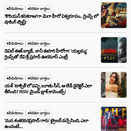
వీడియోలు
సినిమా వార్తలు
‘కొరియన్ కనకరాజు’గా మెగా హీరో విశ్వరూపం.. గ్లింప్స్ లో
షాకింగ్ ట్విస్ట్!
వీడియోలు
సినిమా వార్తలు
డెవిల్ ఈజ్ బ్యాక్.. కానీ ఈసారి హీరోగా! ‘యల్లమ్మ’
గ్లింప్స్‌తో దేవి శ్రీ ప్రసాద్ ఊరమాస్ ఎంట్రీ
వీడియోలు
సినిమా వార్తలు
యశ్ ‘టాక్సిక్’లో పచ్చి బూతు సీన్, ఆ లేడీ డైరెక్టర్ ఎలా
తీసింది? RGV మైండ్ బ్లాక్ కామెంట్స్!
వీడియోలు
సినిమా వార్తలు
‘మన శంకరవరప్రసాద్ గారు’ ట్రైలర్ వచ్చేసింది, ఎలా
ఉందంటే…