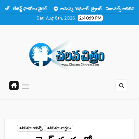
Skip
 ఫొటోలు వైరల్
అనుష్క ‘కథనార్’ ట్రైలర్ .. విజువల్స్ అదిరిపోయాయి కానీ ఆ ఒక
to
Sat. Aug 8th, 2026
2:40:20 PM
content
సినిమా గాసిప్స్
సినిమా వార్తలు