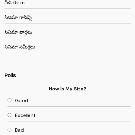
వీడియోలు
సినిమా గాసిప్స్
సినిమా వార్తలు
సినిమా సమీక్షలు
Polls
How Is My Site?
Good
Excellent
Bad