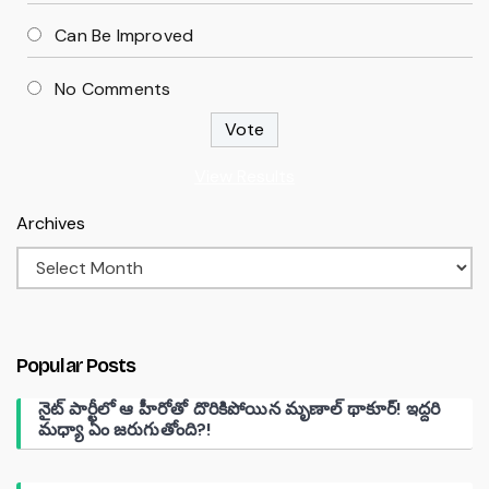
Can Be Improved
No Comments
View Results
Archives
Popular Posts
నైట్ పార్టీలో ఆ హీరోతో దొరికిపోయిన మృణాల్ థాకూర్! ఇద్దరి
మధ్యా ఏం జరుగుతోంది?!