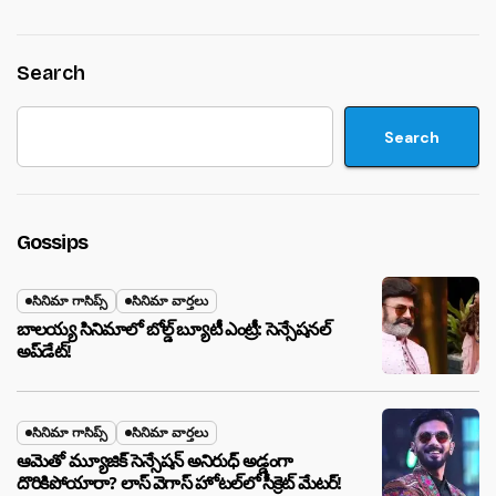
Search
Search
Gossips
సినిమా గాసిప్స్
సినిమా వార్తలు
బాలయ్య సినిమాలో బోల్డ్ బ్యూటీ ఎంట్రీ: సెన్సేషనల్
అప్‌డేట్!
సినిమా గాసిప్స్
సినిమా వార్తలు
ఆమెతో మ్యూజిక్ సెన్సేషన్ అనిరుధ్ అడ్డంగా
దొరికిపోయారా? లాస్ వెగాస్ హోటల్‌లో సీక్రెట్ మేటర్!