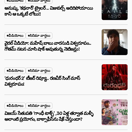
వీడియోలు
సినిమా వార్తలు
అనుష్క ‘కథనార్’ ట్రైలర్ .. విజువల్స్ అదిరిపోయాయి
కానీ ఆ ఒక్కటే లోటు!!
వీడియోలు
సినిమా వార్తలు
వైరల్ వీడియో: మహేష్ బాబు వారసుడి విశ్వరూపం..
గౌతమ్ నటన చూసి షాక్ అవుతున్న నెటిజన్లు!
వీడియోలు
సినిమా వార్తలు
‘ధురంధర్ 2’ టీజర్ రివ్యూ.. రణవీర్ సింగ్ మాస్
విశ్వరూపం!
వీడియోలు
సినిమా వార్తలు
విజయ్ సేతుపతి ‘గాంధీ టాక్స్’ ,30 ఏళ్ల తర్వాత మళ్ళీ
అలాంటి ప్రయోగం, బాక్సాఫీస్‌ను షేక్ చేస్తుందా?