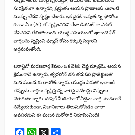
సన్నిహితులు దీనిపై స్పందిస్తూ, ఆయన తన కుటుంబంతో
సురక్షితంగా ఉన్నారని, ప్రస్తుతం ఆయన ప్రాణాలకు ఎలాంటి
ముప్పు లేదని స్పష్టం చేశారు. ఇక వైరల్ అవుతున్న ఫోటోలు
కూడా ఏఐ (AI) తో సృష్టించినవి లేదా డిజిటల్ గా ఎడిట్
చేసినవని తేలిపోయింది. యుద్ధ సమయంలో ఇలాంటి ఫేక్
వార్తలను సృష్టించి వ్యూస్ కోసం కక్కుర్తి పడ్డారని
అర్థమవుతోంది.
టరాన్టినో మరణవార్త కేవలం ఒక వెకిలి చేష్ట మాత్రమే. ఆయన
క్షేమంగానే ఉన్నారు, త్వరలోనే తన తదుపరి ప్రాజెక్టులతో
మన ముందుకు రాబోతున్నారు. యుద్ధం పేరుతో ఇలాంటి
తప్పుడు వార్తలు సృష్టిస్తున్న వారిపై నెటిజన్లు నిప్పులు
చెరుగుతున్నారు. సోషల్ మీడియాలో ఏదైనా వార్త చూడగానే
నమ్మేయకుండా, నిజానిజాలు తెలుసుకోవడం చాలా
అవసరమని ఈ ఘటన మరోసారి నిరూపించింది!
F
W
X
S