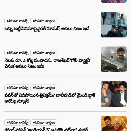
సినిమా గాసిప్స్
సినిమా వార్తలు
బన్ని,అట్లీ సినిమాపై వైరల్ రూమర్, అసలు నిజం ఇదే
సినిమా గాసిప్స్
సినిమా వార్తలు
నెలకు రూ. 3 కోట్ల సంపాదన.. రాజశేఖర్ ‘గోలీ ఫ్యాక్టరీ’
వెనుక అసలు నిజం ఇదీ!
సినిమా గాసిప్స్
సినిమా వార్తలు
పవన్‌తో విడిపోయిన త్రివిక్రమ్? టాలీవుడ్‌లో మైండ్ బ్లాక్
అయ్యే న్యూస్!
సినిమా గాసిప్స్
సినిమా వార్తలు
కమల్ హాసన్ ‘ఇండియన్ 3’ అటకెక్కినట్లేనా? శంకర్