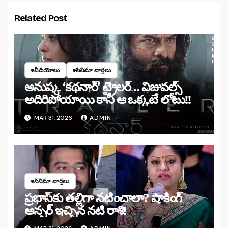
Related Post
వీడియోలు
సినిమా వార్తలు
అనుష్క ‘కథనార్’ ట్రైలర్ .. విజువల్స్
అదిరిపోయాయి కానీ ఆ ఒక్కటే లోటు!!
MAR 31, 2026
ADMIN
సినిమా వార్తలు
ప్రభాస్‌కు తల్లిగా నటించాలా? షాకింగ్
ఆన్సర్ ఇచ్చిన నటి రాశి!