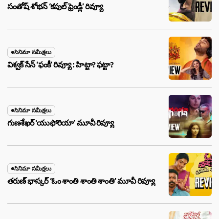
సంతోష్ శోభన్ ‘కపుల్ ఫ్రెండ్లీ’ రివ్యూ
సినిమా సమీక్షలు
విశ్వక్ సేన్ ‘ఫంకీ’ రివ్యూ : హిట్టా? ఫట్టా?
సినిమా సమీక్షలు
గుణశేఖర్ ‘యుఫోరియా’ మూవీ రివ్యూ
సినిమా సమీక్షలు
తరుణ్ భాస్కర్ ‘ఓం శాంతి శాంతి శాంతి’ మూవీ రివ్యూ