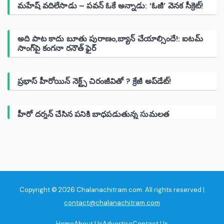
మహేష్ వదిలేసాడు – పవన్ ఓకే అన్నాడు: ‘ఓజీ’ వెనక సీక్రెట్!
అది పాట కాదు బూతు పురాణం,బ్యాన్ చేయాల్సిందే!: ఐటమ్
సాంగ్‌పై కంగనా రనౌత్ ఫైర్
ప్రభాస్ హీరోయిన్ నెక్ట్స్ చిరంజీవితో ? క్రేజీ అప్‌డేట్!
హీరో దర్శన్ చేసిన పనికి బాధపడుతున్న సుమలత
Copyright © 2026 Chalanachitram.com. All rights reserved |
contact@chalanachitram.com
Home
About Us
Advertise
Contact Us