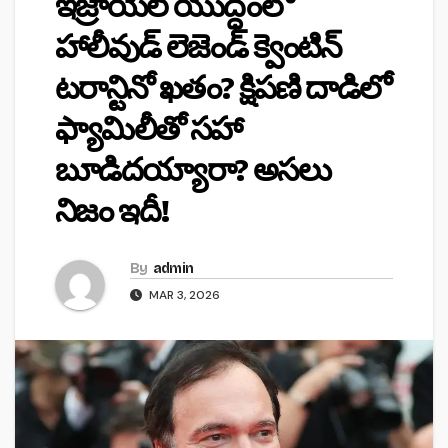
ఇజ్రాయెల్ యుద్ధంలో
హాలీవుడ్ లెజెండ్ క్వెంటిన్
టరాన్టినో ఖతం? క్షిపణి దాడిలో
ఫ్యామిలీతో సహా
బూడిదయ్యారా? అసలు
నిజం ఇదీ!
By
admin
MAR 3, 2026