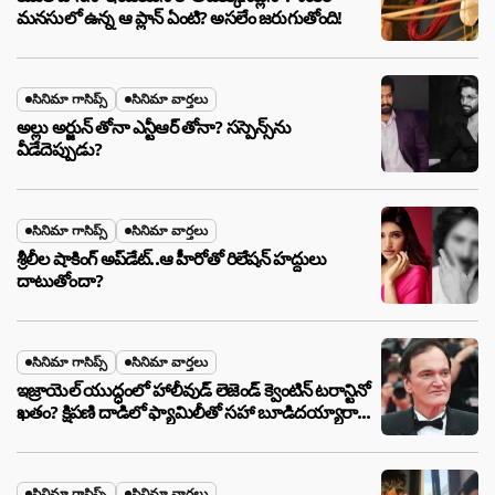
మనసులో ఉన్న ఆ ప్లాన్ ఏంటి? అసలేం జరుగుతోంది!
సినిమా గాసిప్స్
సినిమా వార్తలు
అల్లు అర్జున్ తోనా ఎన్టీఆర్ తోనా? సస్పెన్స్‌ను
వీడేదెప్పుడు?
సినిమా గాసిప్స్
సినిమా వార్తలు
శ్రీలీల షాకింగ్ అప్‌డేట్..ఆ హీరోతో రిలేషన్ హద్దులు
దాటుతోందా?
సినిమా గాసిప్స్
సినిమా వార్తలు
ఇజ్రాయెల్ యుద్ధంలో హాలీవుడ్ లెజెండ్ క్వెంటిన్ టరాన్టినో
ఖతం? క్షిపణి దాడిలో ఫ్యామిలీతో సహా బూడిదయ్యారా?
అసలు నిజం ఇదీ!
సినిమా గాసిప్స్
సినిమా వార్తలు