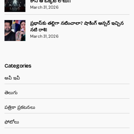
కానీ ఆ ఒక్కటే లోటు!!
March 31, 2026
ప్రభాస్‌కు తల్లిగా నటించాలా? షాకింగ్ ఆన్సర్ ఇచ్చిన
నటి రాశి!
March 31, 2026
Categories
అవీ ఇవీ
తెలుగు
పత్రికా ప్రకటనలు
ఫోటోలు