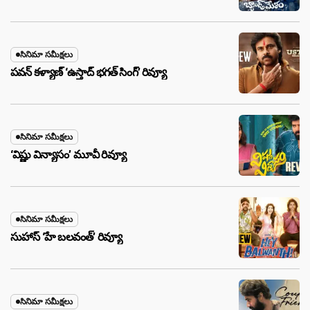
సినిమా సమీక్షలు
పవన్ కళ్యాణ్ ‘ఉస్తాద్ భ‌గ‌త్ సింగ్’ రివ్యూ
సినిమా సమీక్షలు
‘విష్ణు విన్యాసం’ మూవీ రివ్యూ
సినిమా సమీక్షలు
సుహాస్ ‘హే బలవంత్’ రివ్యూ
సినిమా సమీక్షలు