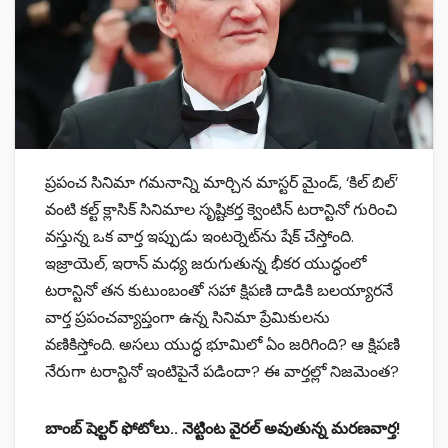
ప్రపంచ సినిమా గమనాన్ని మార్చిన మాస్టర్ మైండ్, ‘కిల్ బిల్’
వంటి కల్ట్ క్లాసిక్ సినిమాల సృష్టికర్త క్వెంటిన్ టరాన్టినో గురించి
వస్తున్న ఒక వార్త ఇప్పుడు ఇంటర్నెట్‌ను షేక్ చేస్తోంది.
ఇజ్రాయెల్, ఇరాన్ మధ్య జరుగుతున్న భీకర యుద్ధంలో
టరాన్టినో తన కుటుంబంతో సహా క్షిపణి దాడికి బలయ్యారనే
వార్త ప్రపంచవ్యాప్తంగా ఉన్న సినిమా ప్రేమికులను
వణికిస్తోంది. అసలు యుద్ధ భూమిలో ఏం జరిగింది? ఆ క్షిపణి
నేరుగా టరాన్టినో ఇంటిపైనే పడిందా? ఈ వార్తల్లో నిజమెంత?
బాంబ్ షెల్టర్ ఫోటోలు.. నెట్టింట వైరల్ అవుతున్న మరణవార్త!