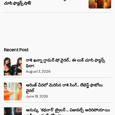
చూసి ఫ్యాన్స్ షాక్!
Recent Post
రాశి ఖన్నా గ్లామర్ షో వైరల్.. ఈ లుక్ చూసి ఫ్యాన్స్
ఫిదా!
August 3, 2026
ఆరెంజ్ చీరలో మెరిసిన రాశి సింగ్.. లేటెస్ట్ ఫొటోలు
వైరల్
June 18, 2026
అనుష్క ‘కథనార్’ ట్రైలర్ .. విజువల్స్ అదిరిపోయాయి