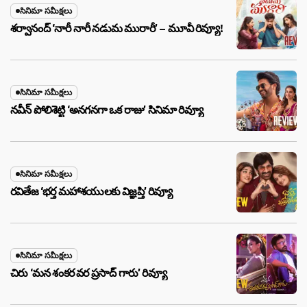
సినిమా సమీక్షలు
శర్వానంద్ ‘నారీ నారీ నడుమ మురారీ’ – మూవీ రివ్యూ!
సినిమా సమీక్షలు
నవీన్ పోలిశెట్టి ‘అనగనగా ఒక రాజు’ సినిమా రివ్యూ
సినిమా సమీక్షలు
రవితేజ ‘భర్త మహాశయులకు విజ్ఞప్తి’ రివ్యూ
సినిమా సమీక్షలు
చిరు ‘మ‌న శంక‌ర వ‌ర ప్ర‌సాద్ గారు’ రివ్యూ