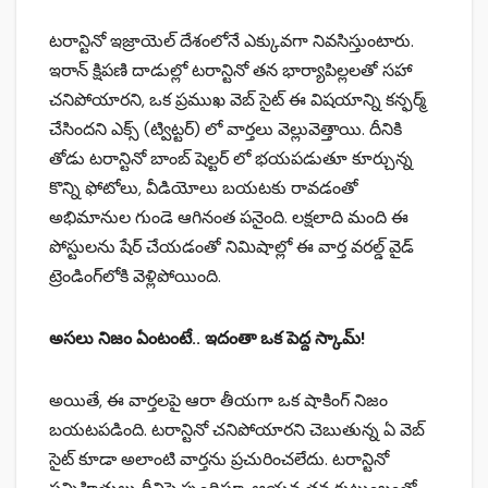
టరాన్టినో ఇజ్రాయెల్ దేశంలోనే ఎక్కువగా నివసిస్తుంటారు.
ఇరాన్ క్షిపణి దాడుల్లో టరాన్టినో తన భార్యాపిల్లలతో సహా
చనిపోయారని, ఒక ప్రముఖ వెబ్ సైట్ ఈ విషయాన్ని కన్ఫర్మ్
చేసిందని ఎక్స్ (ట్విట్టర్) లో వార్తలు వెల్లువెత్తాయి. దీనికి
తోడు టరాన్టినో బాంబ్ షెల్టర్ లో భయపడుతూ కూర్చున్న
కొన్ని ఫోటోలు, వీడియోలు బయటకు రావడంతో
అభిమానుల గుండె ఆగినంత పనైంది. లక్షలాది మంది ఈ
పోస్టులను షేర్ చేయడంతో నిమిషాల్లో ఈ వార్త వరల్డ్ వైడ్
ట్రెండింగ్‌లోకి వెళ్లిపోయింది.
అసలు నిజం ఏంటంటే.. ఇదంతా ఒక పెద్ద స్కామ్!
అయితే, ఈ వార్తలపై ఆరా తీయగా ఒక షాకింగ్ నిజం
బయటపడింది. టరాన్టినో చనిపోయారని చెబుతున్న ఏ వెబ్
సైట్ కూడా అలాంటి వార్తను ప్రచురించలేదు. టరాన్టినో