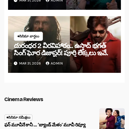
MAR 31, 2026
ADMIN
సినిమా వార్తలు
దురంధర 2 వీరవిహారం.. ఉస్తాద్ భగత్
సింగ్ ఘోర డిజాస్టర్! పూర్తి లెక్కలు ఇవే.
MAR 31, 2026
ADMIN
Cinema Reviews
సినిమా సమీక్షలు
ఫన్ మూవీనే కానీ … ‘బ్యాండ్‌ మేళం’ మూవీ రివ్యూ