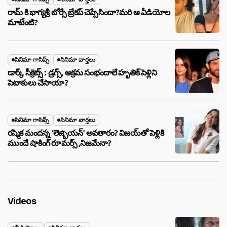
రామ్ కి భాగ్యశ్రీ బోర్సే బ్రేకప్ చెప్పేసిందా?మరి ఆ వీడియోల
మాటేంటి?
సినిమా గాసిప్స్
సినిమా వార్తలు
డార్క్ సీక్రెట్స్ : డ్రగ్స్, అక్రమ సంభందాలే హృతిక్ పెళ్లిని
పెటాకులు చేసాయా?
సినిమా గాసిప్స్
సినిమా వార్తలు
రష్మిక మందన్న ‘లెజ్బియన్’ అవతారం? విజయ్‌తో పెళ్లికి
ముందే షాకింగ్ రూమర్స్ ,నిజమేనా?
Videos