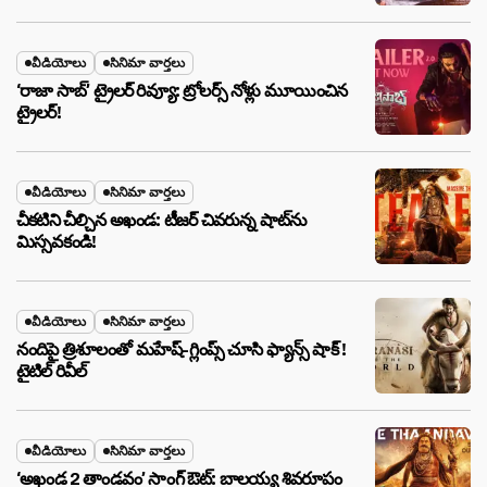
వీడియోలు
సినిమా వార్తలు
‘రాజా సాబ్’ ట్రైలర్ రివ్యూ: ట్రోలర్స్ నోళ్లు మూయించిన
ట్రైలర్!
వీడియోలు
సినిమా వార్తలు
చీకటిని చీల్చిన అఖండ: టీజర్ చివరున్న షాట్‌ను
మిస్సవకండి!
వీడియోలు
సినిమా వార్తలు
నందిపై త్రిశూలంతో మహేష్-గ్లింప్స్ చూసి ఫ్యాన్స్ షాక్ !
టైటిల్ రివీల్
వీడియోలు
సినిమా వార్తలు
‘అఖండ 2 తాండవం’ సాంగ్ ఔట్: బాలయ్య శివరూపం