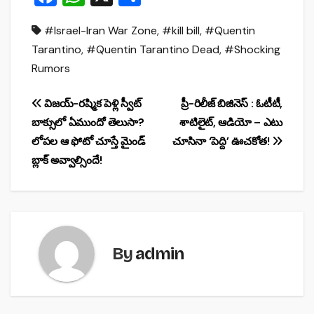
a
h
h
#Israel-Iran War Zone
,
#kill bill
,
#Quentin
c
at
ar
Tarantino
,
#Quentin Tarantino Dead
,
#Shocking
e
s
e
Rumors
b
A
o
p
Post
విజయ్-రష్మిక పెళ్లి స్వీట్
ప్రీ-రిలీజ్ బిజినెస్ : ఓటీటీ,
o
p
బాక్సులో ఏముందో తెలుసా?
శాటిలైట్, ఆడియో – ఎటు
navigation
లోపల ఆ ఫోటో చూస్తే మైండ్
చూసినా ‘పెద్ది’ ఊచకోత!
k
బ్లాక్ అవ్వాల్సిందే!
By
admin