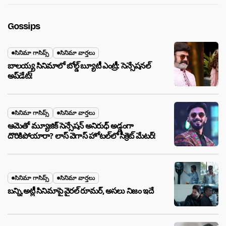
Gossips
సినిమా గాసిప్స్
సినిమా వార్తలు
బాలయ్య సినిమాలో బోల్డ్ బ్యూటీ ఎంట్రీ: సెన్సేషనల్
అప్‌డేట్!
సినిమా గాసిప్స్
సినిమా వార్తలు
ఆమెతో మ్యూజిక్ సెన్సేషన్ అనిరుధ్ అడ్డంగా
దొరికిపోయారా? లాస్ వెగాస్ హోటల్‌లో సీక్రెట్ మేటర్!
సినిమా గాసిప్స్
సినిమా వార్తలు
బన్ని,అట్లీ సినిమాపై వైరల్ రూమర్, అసలు నిజం ఇదే