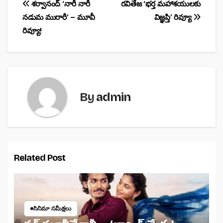
o
p
Post
శర్వానంద్ ‘నారీ నారీ
రవితేజ ‘భర్త మహాశయులకు
o
p
నడుమ మురారీ’ – మూవీ
విజ్ఞప్తి’ రివ్యూ
navigation
రివ్యూ!
k
By
admin
Related Post
సినిమా సమీక్షలు