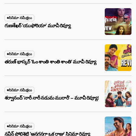
సినిమా సమీక్షలు
గుణశేఖర్ ‘యుఫోరియా’ మూవీ రివ్యూ
సినిమా సమీక్షలు
తరుణ్ భాస్కర్ ‘ఓం శాంతి శాంతి శాంతి’ మూవీ రివ్యూ
సినిమా సమీక్షలు
శర్వానంద్ ‘నారీ నారీ నడుమ మురారీ’ – మూవీ రివ్యూ!
సినిమా సమీక్షలు
నవీన్ పోలిశెట్టి ‘అనగనగా ఒక రాజు’ సినిమా రివ్యూ