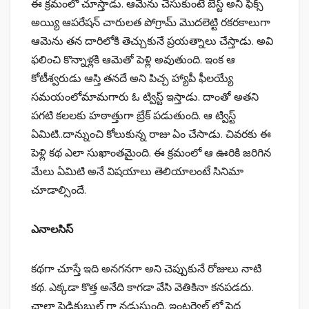
ఈ క్రమంలో చూస్తాడు. ఆమెను చేసుకుంటే బెస్ట్ అని ఫిక్స్
అయ్యి ఆపరేషన్ చారులత పోగ్రామ్ మొదలెట్టి రకరకాలుగా
ఆమెను తన దారిలోకి తెచ్చుకునే ప్రయత్నాలు చేస్తాడు. అవి
ఫలించి కొన్నాళ్లకి ఆమెతో పెళ్లి అవుతుంది. ఇంక ఆ
కోటీశ్వరుడు ఆస్తి తనదే అని పిచ్చ హ్యాపీ ఫీలయ్యే
సమయంలోమామగారు ఓ ట్విస్ట్ ఇస్తాడు. దాంతో అతని
పగటి కలలకు హఠాత్తుగా బ్రేక్ పడుతుంది. ఆ ట్విస్ట్
ఏమిటి..దాన్నుంచి కోలుకున్న రాజు ఏం చేసాడు. చివరకు ఈ
పెళ్లి కథ ఎలా సుఖాంతమైంది. ఈ క్రమంలో ఆ ఊరికి జరిగిన
మేలు ఏమిటి అనే విషయాలు తెలియాలంటే సినిమా
చూడాల్సిందే.
ఎనాలసిస్
కథగా చూస్తే ఇది అనగనగా అని చెప్పుకునే రోజులు నాటి
కథ. ఎక్కడా కొత్త అనేది కాగడా వేసి వెతికినా కనపడదు.
చాలా ప్రెడిక్టుబుల్ గా నడుస్తుంది. ఇంటర్వెల్ లో పెద్ద