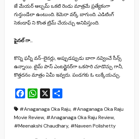
జే మేయర్ ఆల్బమ్‌ ఒకటి రెండు మాత్రమే ప్రత్యేకంగా
గుర్తుండేలా ఉంటుంది. కెమెరా వర్క్ బాగుంది. ఎడిటింగ్
సెకండాఫ్ ని కొంత ట్రిమ్ చేయచ్చు అనిపిస్తుంది.
ఫైనల్ గా..
కొన్ని ఫన్నీ వన్-లైనర్లు, అప్పుడప్పుడు బాగా నవ్వించే సీన్స్
ఉన్నాయి. టైమ్ పాస్ ఎంటర్టైనర్‌గా ఒకసారి చూడొచ్చు గానీ,
కొత్తదనం మాత్రం ఏమీ ఇవ్వదు. పండగకు ఓ లుక్కేయచ్చు.
F
W
X
S
a
h
h
#Anaganaga Oka Raju
,
#Anaganaga Oka Raju
c
at
ar
Movie Review
,
#Anaganaga Oka Raju Review
,
e
s
e
#Meenakshi Chaudhary
,
#Naveen Polishetty
b
A