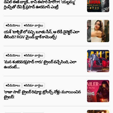
డెవిల్ ఈజ్ బ్యాక్.. కానీ ఈసారి హీరోగా! ‘యల్లమ్మ’
గ్లింప్స్‌తో దేవి శ్రీ ప్రసాద్ ఊరమాస్ ఎంట్రీ
వీడియోలు
సినిమా వార్తలు
యశ్ ‘టాక్సిక్’లో పచ్చి బూతు సీన్, ఆ లేడీ డైరెక్టర్ ఎలా
తీసింది? RGV మైండ్ బ్లాక్ కామెంట్స్!
వీడియోలు
సినిమా వార్తలు
‘మన శంకరవరప్రసాద్ గారు’ ట్రైలర్ వచ్చేసింది, ఎలా
ఉందంటే…
వీడియోలు
సినిమా వార్తలు
‘రాజా సాబ్’ ట్రైలర్ రివ్యూ: ట్రోలర్స్ నోళ్లు మూయించిన
ట్రైలర్!