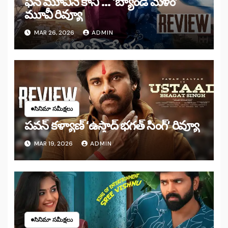
ఫన్ మూవీనే కానీ … ‘బ్యాండ్‌ మేళం’
మూవీ రివ్యూ
MAR 26, 2026
ADMIN
సినిమా సమీక్షలు
పవన్ కళ్యాణ్ ‘ఉస్తాద్ భ‌గ‌త్ సింగ్’ రివ్యూ
MAR 19, 2026
ADMIN
సినిమా సమీక్షలు