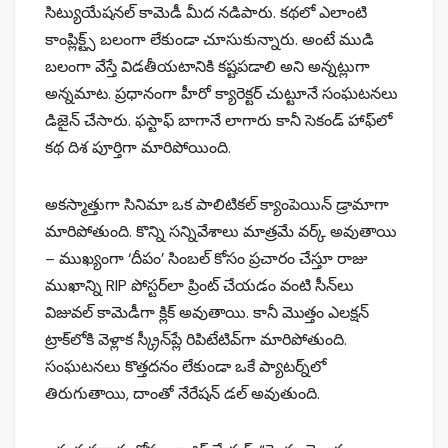
సిట్యుయేషనల్ కామెడీ మీద నడిపారు. కథలో ఎలాంటి
కాంప్లిక్ట్స్ బలంగా లేకుండా చూసుకున్నారు. అంటే ముడి
బలంగా వేస్తే విడతీయటానికి కష్టపడాలి అని అన్నట్లుగా
అన్నమాట. ప్రధానంగా హీరో క్యారెక్టర్ చుట్టూనే సంఘటనలు
డిజైన్ చేసారు. ఫస్టాఫ్ బాగానే లాగారు కానీ సెకండ్ హాఫ్‌లో
కథ దిశ పూర్తిగా మారిపోయింది.
అకస్మాత్తుగా సినిమా ఒక పాలిటికల్ క్యాంపెయిన్ డ్రామాగా
మారిపోతుంది. కొన్ని సన్నివేశాలు మాత్రమే వర్క్ అవుతాయి
– ముఖ్యంగా ‘దీపం’ సింబల్ కోసం ప్రచారం చేస్తూ రాజు
ముఖాన్ని RIP పోస్టర్‌లా ప్రింట్ చేయడం వంటి సీన్‌లు
విజువల్ కామెడీగా క్లిక్ అవుతాయి. కానీ మొత్తం ఎలక్షన్
ట్రాక్‌లోకి వెళ్లాక స్క్రీన్‌ప్లే రిపిటేటివ్‌గా మారిపోతుంది.
సంఘటనలు కొత్తదనం లేకుండా ఒకే ప్యాటర్న్‌లో
తిరుగుతాయి, దాంతో నేరేషన్ డల్ అవుతుంది.