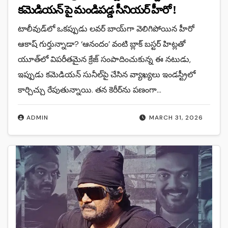
కమెడియన్ పై మండిపడ్డ సీనియర్ హీరో !
టాలీవుడ్‌లో ఒకప్పుడు లవర్ బాయ్‌గా వెలిగిపోయిన హీరో
ఆకాష్ గుర్తున్నాడా? ‘ఆనందం’ వంటి బ్లాక్ బస్టర్ హిట్లతో
యూత్‌లో విపరీతమైన క్రేజ్ సంపాదించుకున్న ఈ నటుడు,
ఇప్పుడు కమెడియన్ సునీల్‌పై చేసిన వ్యాఖ్యలు ఇండస్ట్రీలో
కార్చిచ్చు రేపుతున్నాయి. తన కెరీర్‌ను పణంగా…
ADMIN
MARCH 31, 2026