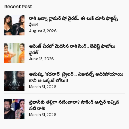
Recent Post
రాశి ఖన్నా గ్లామర్ షో వైరల్.. ఈ లుక్ చూసి ఫ్యాన్స్
ఫిదా!
August 3, 2026
ఆరెంజ్ చీరలో మెరిసిన రాశి సింగ్.. లేటెస్ట్ ఫొటోలు
వైరల్
June 18, 2026
అనుష్క ‘కథనార్’ ట్రైలర్ .. విజువల్స్ అదిరిపోయాయి
కానీ ఆ ఒక్కటే లోటు!!
March 31, 2026
ప్రభాస్‌కు తల్లిగా నటించాలా? షాకింగ్ ఆన్సర్ ఇచ్చిన
నటి రాశి!
March 31, 2026