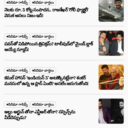
సినిమా గాసిప్స్
సినిమా వార్తలు
నెలకు రూ. 3 కోట్ల సంపాదన.. రాజశేఖర్ ‘గోలీ ఫ్యాక్టరీ’
వెనుక అసలు నిజం ఇదీ!
సినిమా గాసిప్స్
సినిమా వార్తలు
పవన్‌తో విడిపోయిన త్రివిక్రమ్? టాలీవుడ్‌లో మైండ్ బ్లాక్
అయ్యే న్యూస్!
సినిమా గాసిప్స్
సినిమా వార్తలు
కమల్ హాసన్ ‘ఇండియన్ 3’ అటకెక్కినట్లేనా? శంకర్
మనసులో ఉన్న ఆ ప్లాన్ ఏంటి? అసలేం జరుగుతోంది!
సినిమా గాసిప్స్
సినిమా వార్తలు
అల్లు అర్జున్ తోనా ఎన్టీఆర్ తోనా? సస్పెన్స్‌ను
వీడేదెప్పుడు?