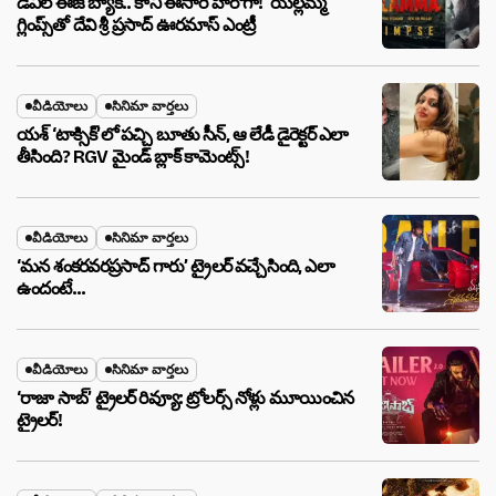
డెవిల్ ఈజ్ బ్యాక్.. కానీ ఈసారి హీరోగా! ‘యల్లమ్మ’
గ్లింప్స్‌తో దేవి శ్రీ ప్రసాద్ ఊరమాస్ ఎంట్రీ
వీడియోలు
సినిమా వార్తలు
యశ్ ‘టాక్సిక్’లో పచ్చి బూతు సీన్, ఆ లేడీ డైరెక్టర్ ఎలా
తీసింది? RGV మైండ్ బ్లాక్ కామెంట్స్!
వీడియోలు
సినిమా వార్తలు
‘మన శంకరవరప్రసాద్ గారు’ ట్రైలర్ వచ్చేసింది, ఎలా
ఉందంటే…
వీడియోలు
సినిమా వార్తలు
‘రాజా సాబ్’ ట్రైలర్ రివ్యూ: ట్రోలర్స్ నోళ్లు మూయించిన
ట్రైలర్!