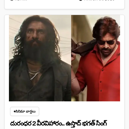
సినిమా వార్తలు
దురంధర 2 వీరవిహారం.. ఉస్తాద్ భగత్ సింగ్