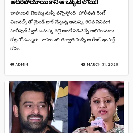
అదిరిపోయాయి కానీ ఆ ఒక్కటే లోటు!!
బాహుబలి జేజమ్మ మళ్ళీ వచ్చేస్తోంది.. హాలీవుడ్ రేంజ్
విజువల్స్ తో మైండ్ బ్లాక్ చేస్తున్న అనుష్క 50వ సినిమా!
టాలీవుడ్ స్వీటీ అనుష్క శెట్టి అంటే పడిచచ్చే అభిమానులు
కోట్లలో ఉన్నారు. బాహుబలి తర్వాత మళ్ళీ ఆ రేంజ్ ఇంపాక్ట్
కోసం…
ADMIN
MARCH 31, 2026