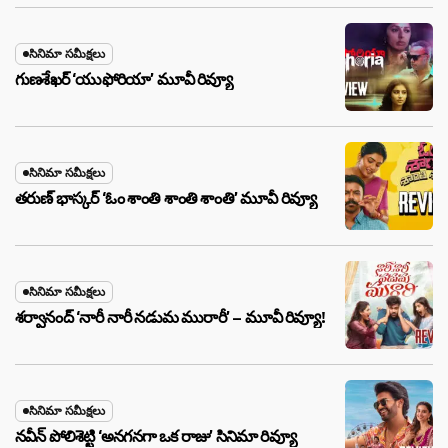
సినిమా సమీక్షలు
గుణశేఖర్ ‘యుఫోరియా’ మూవీ రివ్యూ
సినిమా సమీక్షలు
తరుణ్ భాస్కర్ ‘ఓం శాంతి శాంతి శాంతి’ మూవీ రివ్యూ
సినిమా సమీక్షలు
శర్వానంద్ ‘నారీ నారీ నడుమ మురారీ’ – మూవీ రివ్యూ!
సినిమా సమీక్షలు
నవీన్ పోలిశెట్టి ‘అనగనగా ఒక రాజు’ సినిమా రివ్యూ