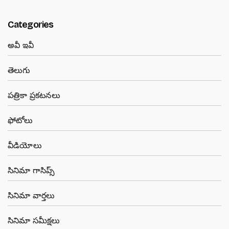
Categories
అవీ ఇవీ
తెలుగు
పత్రికా ప్రకటనలు
ఫోటోలు
వీడియోలు
సినిమా గాసిప్స్
సినిమా వార్తలు
సినిమా సమీక్షలు