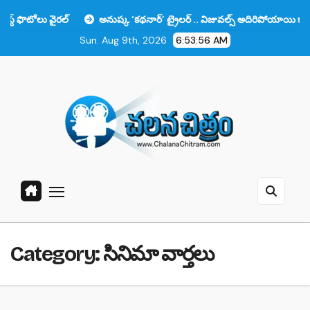
Skip
ుష్క ‘కథనార్’ ట్రైలర్ .. విజువల్స్ అదిరిపోయాయి కానీ ఆ ఒక్కటే లోటు!!
ప్
to
Sun. Aug 9th, 2026
6:53:58 AM
content
Category:
సినిమా వార్తలు