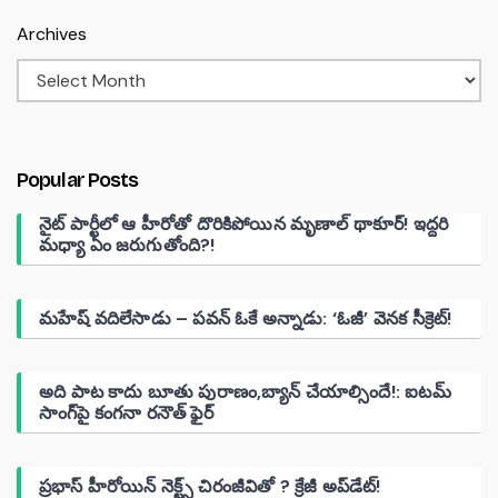
Archives
Popular Posts
నైట్ పార్టీలో ఆ హీరోతో దొరికిపోయిన మృణాల్ థాకూర్! ఇద్దరి
మధ్యా ఏం జరుగుతోంది?!
మహేష్ వదిలేసాడు – పవన్ ఓకే అన్నాడు: ‘ఓజీ’ వెనక సీక్రెట్!
అది పాట కాదు బూతు పురాణం,బ్యాన్ చేయాల్సిందే!: ఐటమ్
సాంగ్‌పై కంగనా రనౌత్ ఫైర్
ప్రభాస్ హీరోయిన్ నెక్ట్స్ చిరంజీవితో ? క్రేజీ అప్‌డేట్!