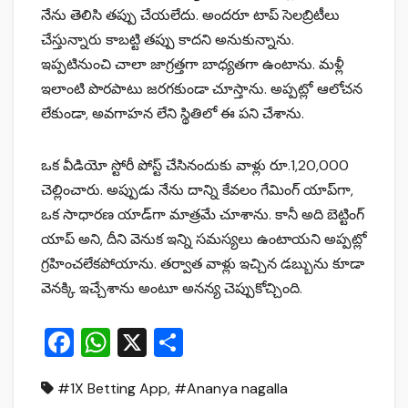
నేను తెలిసి తప్పు చేయలేదు. అందరూ టాప్ సెలబ్రిటీలు
చేస్తున్నారు కాబట్టి తప్పు కాదని అనుకున్నాను.
ఇప్పటినుంచి చాలా జాగ్రత్తగా బాధ్యతగా ఉంటాను. మళ్లీ
ఇలాంటి పొరపాటు జరగకుండా చూస్తాను. అప్పట్లో ఆలోచన
లేకుండా, అవగాహన లేని స్థితిలో ఈ పని చేశాను.
ఒక వీడియో స్టోరీ పోస్ట్ చేసినందుకు వాళ్లు రూ.1,20,000
చెల్లించారు. అప్పుడు నేను దాన్ని కేవలం గేమింగ్ యాప్‌గా,
ఒక సాధారణ యాడ్‌గా మాత్రమే చూశాను. కానీ అది బెట్టింగ్
యాప్ అని, దీని వెనుక ఇన్ని సమస్యలు ఉంటాయని అప్పట్లో
గ్రహించలేకపోయాను. తర్వాత వాళ్లు ఇచ్చిన డబ్బును కూడా
వెనక్కి ఇచ్చేశాను అంటూ అన‌న్య చెప్పుకోచ్చింది.
F
W
X
S
a
h
h
#1X Betting App
,
#Ananya nagalla
c
at
ar