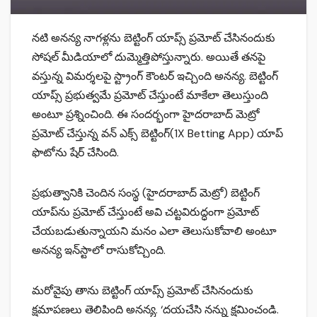
న‌టి అన‌న్య నాగ‌ళ్లను బెట్టింగ్ యాప్స్ ప్ర‌మోట్ చేసినందుకు
సోష‌ల్ మీడియాలో దుమ్మెత్తిపోస్తున్నారు. అయితే త‌న‌పై
వ‌స్తున్న విమ‌ర్శ‌ల‌పై స్ట్రాంగ్ కౌంట‌ర్ ఇచ్చింది అన‌న్య. బెట్టింగ్
యాప్స్ ప్ర‌భుత్వమే ప్ర‌మోట్ చేస్తుంటే మాకేలా తెలుస్తుంది
అంటూ ప్ర‌శ్నించింది. ఈ సంద‌ర్భంగా హైద‌రాబాద్ మెట్రో
ప్ర‌మోట్ చేస్తున్న వ‌న్ ఎక్స్ బెట్టింగ్(1X Betting App) యాప్
ఫొటోను షేర్ చేసింది.
ప్ర‌భుత్వానికి చెందిన సంస్థ (హైద‌రాబాద్ మెట్రో) బెట్టింగ్
యాప్‌ను ప్ర‌మోట్ చేస్తుంటే అవి చట్టవిరుద్ధంగా ప్రమోట్
చేయబడుతున్నాయని మనం ఎలా తెలుసుకోవాలి అంటూ
అన‌న్య ఇన్‌స్టాలో రాసుకోచ్చింది.
మ‌రోవైపు తాను బెట్టింగ్ యాప్స్ ప్ర‌మోట్ చేసినందుకు
క్ష‌మాప‌ణ‌లు తెలిపింది అన‌న్య‌. ‘దయచేసి నన్ను క్షమించండి.