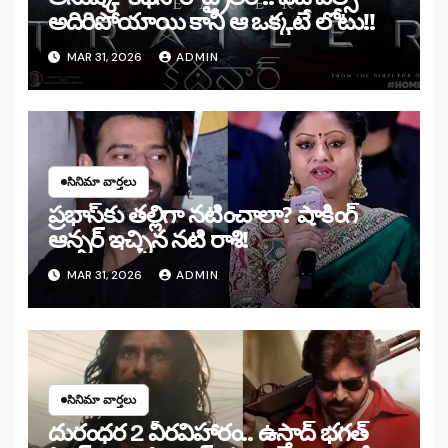
అదిరిపోయాయి కానీ ఆ ఒక్కటే లోటు!!
MAR 31, 2026
ADMIN
సినిమా వార్తలు
ప్రభాస్‌కు తల్లిగా నటించాలా? షాకింగ్
ఆన్సర్ ఇచ్చిన నటి రాశి!
MAR 31, 2026
ADMIN
సినిమా వార్తలు
దురంధర 2 వీరవిహారం.. ఉస్తాద్ భగత్