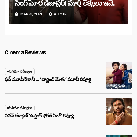
సింగ్ ఘోర డిజాస్టర్! పూర్తి లెక్కలు ఇవే.
MAR 31, 2026
ADMIN
Cinema Reviews
సినిమా సమీక్షలు
ఫన్ మూవీనే కానీ … ‘బ్యాండ్‌ మేళం’ మూవీ రివ్యూ
సినిమా సమీక్షలు
పవన్ కళ్యాణ్ ‘ఉస్తాద్ భ‌గ‌త్ సింగ్’ రివ్యూ