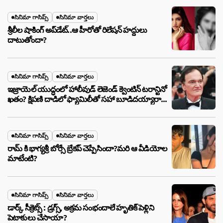
సినిమా గాసిప్స్
సినిమా వార్తలు
శ్రీలీల షాకింగ్ అప్‌డేట్..ఆ హీరోతో రిలేషన్ హద్దులు
దాటుతోందా?
సినిమా గాసిప్స్
సినిమా వార్తలు
ఇజ్రాయెల్ యుద్ధంలో హాలీవుడ్ లెజెండ్ క్వెంటిన్ టరాన్టినో
ఖతం? క్షిపణి దాడిలో ఫ్యామిలీతో సహా బూడిదయ్యారా?
అసలు నిజం ఇదీ!
సినిమా గాసిప్స్
సినిమా వార్తలు
రామ్ కి భాగ్యశ్రీ బోర్సే బ్రేకప్ చెప్పేసిందా?మరి ఆ వీడియోల
మాటేంటి?
సినిమా గాసిప్స్
సినిమా వార్తలు
డార్క్ సీక్రెట్స్ : డ్రగ్స్, అక్రమ సంభందాలే హృతిక్ పెళ్లిని
పెటాకులు చేసాయా?