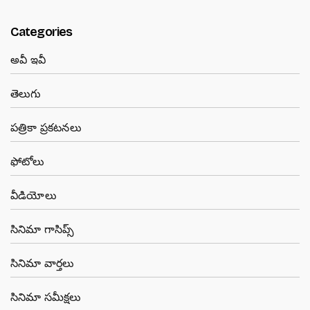
Categories
అవీ ఇవీ
తెలుగు
పత్రికా ప్రకటనలు
ఫోటోలు
వీడియోలు
సినిమా గాసిప్స్
సినిమా వార్తలు
సినిమా సమీక్షలు