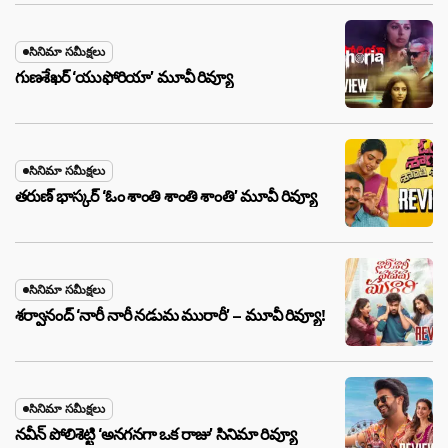
సినిమా సమీక్షలు
గుణశేఖర్ ‘యుఫోరియా’ మూవీ రివ్యూ
సినిమా సమీక్షలు
తరుణ్ భాస్కర్ ‘ఓం శాంతి శాంతి శాంతి’ మూవీ రివ్యూ
సినిమా సమీక్షలు
శర్వానంద్ ‘నారీ నారీ నడుమ మురారీ’ – మూవీ రివ్యూ!
సినిమా సమీక్షలు
నవీన్ పోలిశెట్టి ‘అనగనగా ఒక రాజు’ సినిమా రివ్యూ