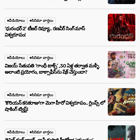
వీడియోలు
సినిమా వార్తలు
‘ధురంధర్ 2’ టీజర్ రివ్యూ.. రణవీర్ సింగ్ మాస్
విశ్వరూపం!
వీడియోలు
సినిమా వార్తలు
విజయ్ సేతుపతి ‘గాంధీ టాక్స్’ ,30 ఏళ్ల తర్వాత మళ్ళీ
అలాంటి ప్రయోగం, బాక్సాఫీస్‌ను షేక్ చేస్తుందా?
వీడియోలు
సినిమా వార్తలు
‘కొరియన్ కనకరాజు’గా మెగా హీరో విశ్వరూపం.. గ్లింప్స్ లో
షాకింగ్ ట్విస్ట్!
వీడియోలు
సినిమా వార్తలు