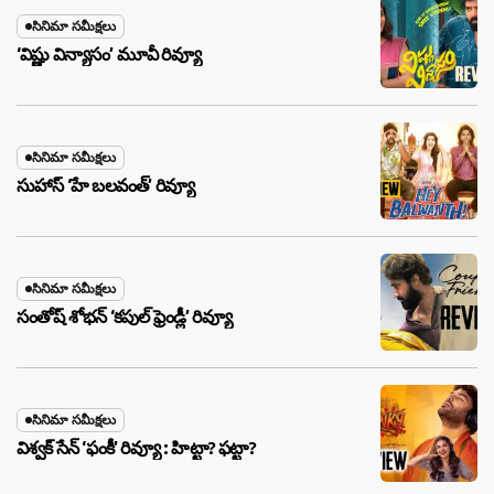
సినిమా సమీక్షలు
‘విష్ణు విన్యాసం’ మూవీ రివ్యూ
సినిమా సమీక్షలు
సుహాస్ ‘హే బలవంత్’ రివ్యూ
సినిమా సమీక్షలు
సంతోష్ శోభన్ ‘కపుల్ ఫ్రెండ్లీ’ రివ్యూ
సినిమా సమీక్షలు
విశ్వక్ సేన్ ‘ఫంకీ’ రివ్యూ : హిట్టా? ఫట్టా?