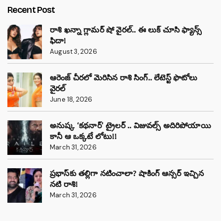
Recent Post
రాశి ఖన్నా గ్లామర్ షో వైరల్.. ఈ లుక్ చూసి ఫ్యాన్స్
ఫిదా!
August 3, 2026
ఆరెంజ్ చీరలో మెరిసిన రాశి సింగ్.. లేటెస్ట్ ఫొటోలు
వైరల్
June 18, 2026
అనుష్క ‘కథనార్’ ట్రైలర్ .. విజువల్స్ అదిరిపోయాయి
కానీ ఆ ఒక్కటే లోటు!!
March 31, 2026
ప్రభాస్‌కు తల్లిగా నటించాలా? షాకింగ్ ఆన్సర్ ఇచ్చిన
నటి రాశి!
March 31, 2026