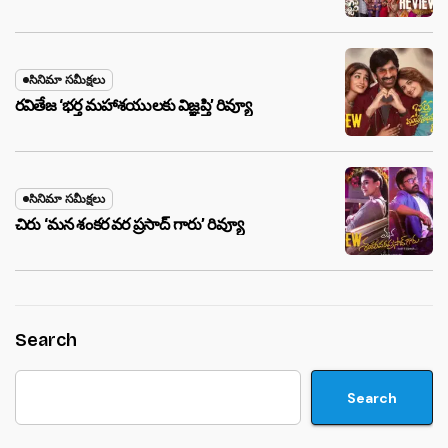
సినిమా సమీక్షలు
రవితేజ ‘భర్త మహాశయులకు విజ్ఞప్తి’ రివ్యూ
సినిమా సమీక్షలు
చిరు ‘మ‌న శంక‌ర వ‌ర ప్ర‌సాద్ గారు’ రివ్యూ
Search
Search