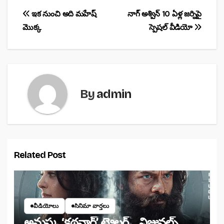
e
s
e
Post
ఇక నుంచి అది మహేష్
నాగ్‌ అశ్విన్‌ 10 ఏళ్ల జర్నిపై
b
A
మొక్క
స్పెషల్‌ వీడియో
navigation
o
p
o
p
k
By
admin
Related Post
వీడియోలు
సినిమా వార్తలు
అనుష్క ‘కథనార్’ ట్రైలర్ .. విజువల్స్