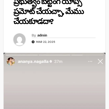
ప్రభుత్వం బెట్టింగ్ యాప్స్
ప్రమోట్ చేయచ్చా, మేము
చేయకూడదా?
By
admin
MAR 22, 2025