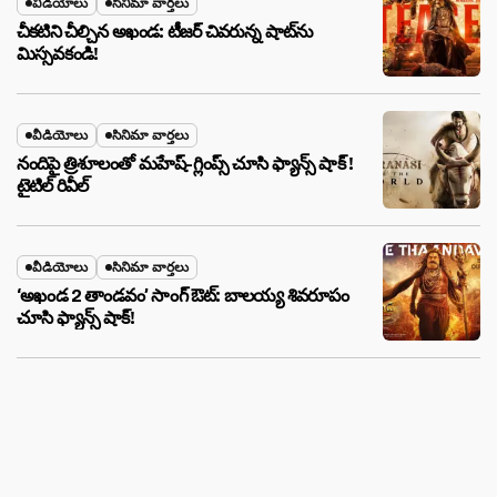
వీడియోలు
సినిమా వార్తలు
చీకటిని చీల్చిన అఖండ: టీజర్ చివరున్న షాట్‌ను
మిస్సవకండి!
వీడియోలు
సినిమా వార్తలు
నందిపై త్రిశూలంతో మహేష్-గ్లింప్స్ చూసి ఫ్యాన్స్ షాక్ !
టైటిల్ రివీల్
వీడియోలు
సినిమా వార్తలు
‘అఖండ 2 తాండవం’ సాంగ్ ఔట్: బాలయ్య శివరూపం
చూసి ఫ్యాన్స్ షాక్!