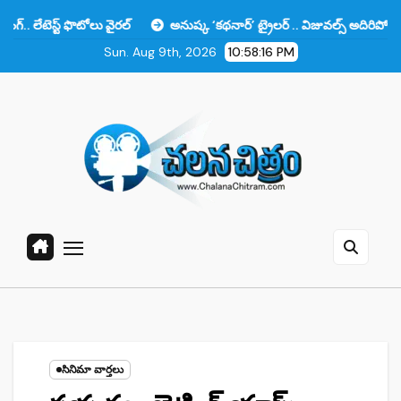
Skip
ఫొటోలు వైరల్
అనుష్క ‘కథనార్’ ట్రైలర్ .. విజువల్స్ అదిరిపోయాయి కానీ ఆ ఒక
to
Sun. Aug 9th, 2026
10:58:17 PM
content
సినిమా వార్తలు