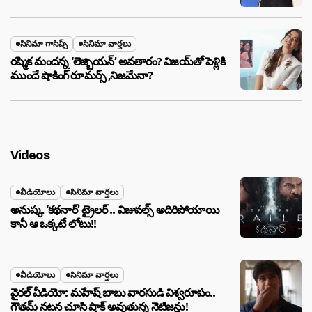
సినిమా గాసిప్స్
సినిమా వార్తలు
రష్మిక మందన్న ‘లెజ్బియన్’ అవతారం? విజయ్‌తో పెళ్లికి
ముందే షాకింగ్ రూమర్స్ ,నిజమేనా?
Videos
వీడియోలు
సినిమా వార్తలు
అనుష్క ‘కథనార్’ ట్రైలర్ .. విజువల్స్ అదిరిపోయాయి
కానీ ఆ ఒక్కటే లోటు!!
వీడియోలు
సినిమా వార్తలు
వైరల్ వీడియో: మహేష్ బాబు వారసుడి విశ్వరూపం..
గౌతమ్ నటన చూసి షాక్ అవుతున్న నెటిజన్లు!