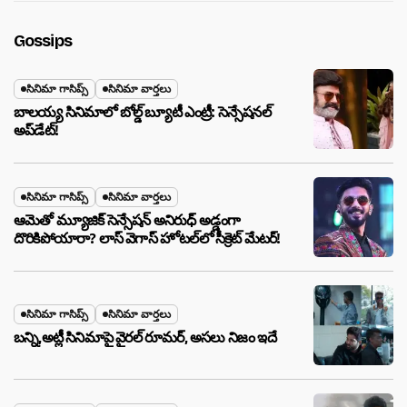
Gossips
సినిమా గాసిప్స్
సినిమా వార్తలు
బాలయ్య సినిమాలో బోల్డ్ బ్యూటీ ఎంట్రీ: సెన్సేషనల్
అప్‌డేట్!
సినిమా గాసిప్స్
సినిమా వార్తలు
ఆమెతో మ్యూజిక్ సెన్సేషన్ అనిరుధ్ అడ్డంగా
దొరికిపోయారా? లాస్ వెగాస్ హోటల్‌లో సీక్రెట్ మేటర్!
సినిమా గాసిప్స్
సినిమా వార్తలు
బన్ని,అట్లీ సినిమాపై వైరల్ రూమర్, అసలు నిజం ఇదే