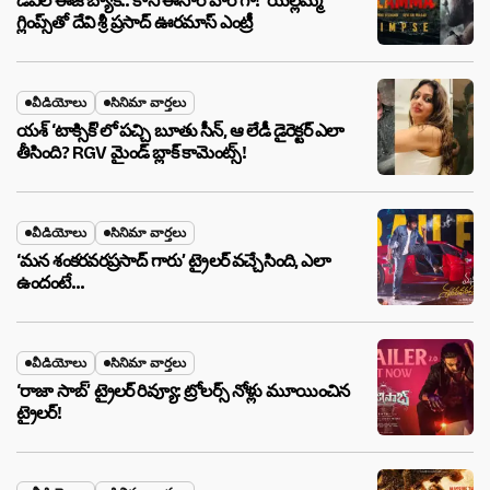
డెవిల్ ఈజ్ బ్యాక్.. కానీ ఈసారి హీరోగా! ‘యల్లమ్మ’
గ్లింప్స్‌తో దేవి శ్రీ ప్రసాద్ ఊరమాస్ ఎంట్రీ
వీడియోలు
సినిమా వార్తలు
యశ్ ‘టాక్సిక్’లో పచ్చి బూతు సీన్, ఆ లేడీ డైరెక్టర్ ఎలా
తీసింది? RGV మైండ్ బ్లాక్ కామెంట్స్!
వీడియోలు
సినిమా వార్తలు
‘మన శంకరవరప్రసాద్ గారు’ ట్రైలర్ వచ్చేసింది, ఎలా
ఉందంటే…
వీడియోలు
సినిమా వార్తలు
‘రాజా సాబ్’ ట్రైలర్ రివ్యూ: ట్రోలర్స్ నోళ్లు మూయించిన
ట్రైలర్!