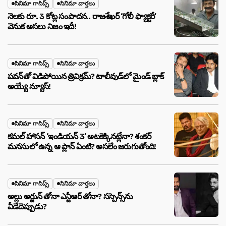
సినిమా గాసిప్స్
సినిమా వార్తలు
నెలకు రూ. 3 కోట్ల సంపాదన.. రాజశేఖర్ ‘గోలీ ఫ్యాక్టరీ’
వెనుక అసలు నిజం ఇదీ!
సినిమా గాసిప్స్
సినిమా వార్తలు
పవన్‌తో విడిపోయిన త్రివిక్రమ్? టాలీవుడ్‌లో మైండ్ బ్లాక్
అయ్యే న్యూస్!
సినిమా గాసిప్స్
సినిమా వార్తలు
కమల్ హాసన్ ‘ఇండియన్ 3’ అటకెక్కినట్లేనా? శంకర్
మనసులో ఉన్న ఆ ప్లాన్ ఏంటి? అసలేం జరుగుతోంది!
సినిమా గాసిప్స్
సినిమా వార్తలు
అల్లు అర్జున్ తోనా ఎన్టీఆర్ తోనా? సస్పెన్స్‌ను
వీడేదెప్పుడు?