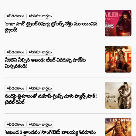
వీడియోలు
సినిమా వార్తలు
‘రాజా సాబ్’ ట్రైలర్ రివ్యూ: ట్రోలర్స్ నోళ్లు మూయించిన
ట్రైలర్!
వీడియోలు
సినిమా వార్తలు
చీకటిని చీల్చిన అఖండ: టీజర్ చివరున్న షాట్‌ను
మిస్సవకండి!
వీడియోలు
సినిమా వార్తలు
నందిపై త్రిశూలంతో మహేష్-గ్లింప్స్ చూసి ఫ్యాన్స్ షాక్ !
టైటిల్ రివీల్
వీడియోలు
సినిమా వార్తలు
‘అఖండ 2 తాండవం’ సాంగ్ ఔట్: బాలయ్య శివరూపం