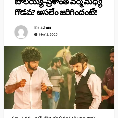
బాలయ్య-ప్రశాంత్ వర్మ మధ్య
గొడవ? అసలేం జరిగిందంటే!
By
admin
MAY 2, 2025