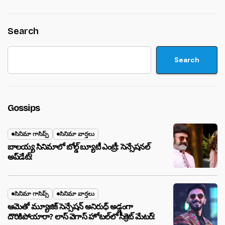
Search
Search
Gossips
సినిమా గాసిప్స్
సినిమా వార్తలు
బాలయ్య సినిమాలో బోల్డ్ బ్యూటీ ఎంట్రీ: సెన్సేషనల్
అప్‌డేట్!
సినిమా గాసిప్స్
సినిమా వార్తలు
ఆమెతో మ్యూజిక్ సెన్సేషన్ అనిరుధ్ అడ్డంగా
దొరికిపోయారా? లాస్ వెగాస్ హోటల్‌లో సీక్రెట్ మేటర్!