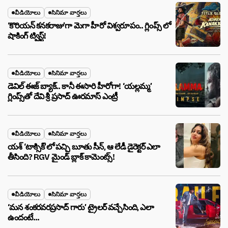
వీడియోలు
సినిమా వార్తలు
‘కొరియన్ కనకరాజు’గా మెగా హీరో విశ్వరూపం.. గ్లింప్స్ లో
షాకింగ్ ట్విస్ట్!
వీడియోలు
సినిమా వార్తలు
డెవిల్ ఈజ్ బ్యాక్.. కానీ ఈసారి హీరోగా! ‘యల్లమ్మ’
గ్లింప్స్‌తో దేవి శ్రీ ప్రసాద్ ఊరమాస్ ఎంట్రీ
వీడియోలు
సినిమా వార్తలు
యశ్ ‘టాక్సిక్’లో పచ్చి బూతు సీన్, ఆ లేడీ డైరెక్టర్ ఎలా
తీసింది? RGV మైండ్ బ్లాక్ కామెంట్స్!
వీడియోలు
సినిమా వార్తలు
‘మన శంకరవరప్రసాద్ గారు’ ట్రైలర్ వచ్చేసింది, ఎలా
ఉందంటే…