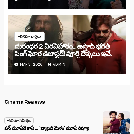
సినిమా వార్తలు
దురంధర 2 వీరవిహారం.. ఉస్తాద్ భగత్
సింగ్ ఘోర డిజాస్టర్! పూర్తి లెక్కలు ఇవే.
MAR 31, 2026
ADMIN
Cinema Reviews
సినిమా సమీక్షలు
ఫన్ మూవీనే కానీ … ‘బ్యాండ్‌ మేళం’ మూవీ రివ్యూ