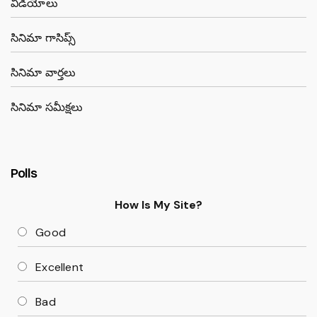
వీడియోలు
సినిమా గాసిప్స్
సినిమా వార్తలు
సినిమా సమీక్షలు
Polls
How Is My Site?
Good
Excellent
Bad