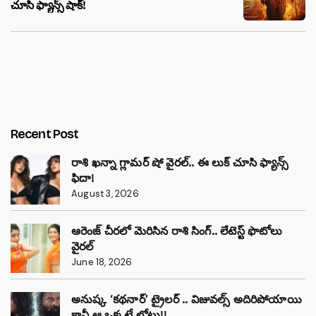
చూసి ఫ్యాన్స్ షాక్!
Recent Post
రాశి ఖన్నా గ్లామర్ షో వైరల్.. ఈ లుక్ చూసి ఫ్యాన్స్
ఫిదా!
August 3, 2026
ఆరెంజ్ చీరలో మెరిసిన రాశి సింగ్.. లేటెస్ట్ ఫొటోలు
వైరల్
June 18, 2026
అనుష్క ‘కథనార్’ ట్రైలర్ .. విజువల్స్ అదిరిపోయాయి
కానీ ఆ ఒక్కటే లోటు!!