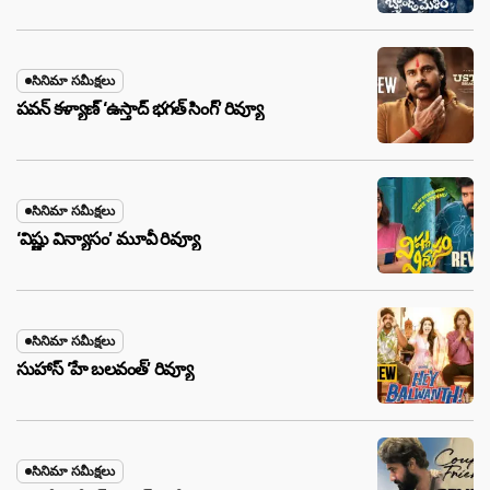
సినిమా సమీక్షలు
పవన్ కళ్యాణ్ ‘ఉస్తాద్ భ‌గ‌త్ సింగ్’ రివ్యూ
సినిమా సమీక్షలు
‘విష్ణు విన్యాసం’ మూవీ రివ్యూ
సినిమా సమీక్షలు
సుహాస్ ‘హే బలవంత్’ రివ్యూ
సినిమా సమీక్షలు