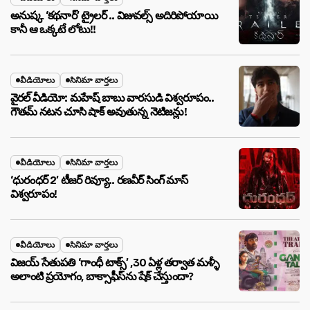
అనుష్క ‘కథనార్’ ట్రైలర్ .. విజువల్స్ అదిరిపోయాయి
కానీ ఆ ఒక్కటే లోటు!!
వీడియోలు
సినిమా వార్తలు
వైరల్ వీడియో: మహేష్ బాబు వారసుడి విశ్వరూపం..
గౌతమ్ నటన చూసి షాక్ అవుతున్న నెటిజన్లు!
వీడియోలు
సినిమా వార్తలు
‘ధురంధర్ 2’ టీజర్ రివ్యూ.. రణవీర్ సింగ్ మాస్
విశ్వరూపం!
వీడియోలు
సినిమా వార్తలు
విజయ్ సేతుపతి ‘గాంధీ టాక్స్’ ,30 ఏళ్ల తర్వాత మళ్ళీ
అలాంటి ప్రయోగం, బాక్సాఫీస్‌ను షేక్ చేస్తుందా?