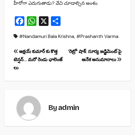
హీరోగా ఎదుగుతాడు? వేచి చూడాల్సిన అంశం.
F
W
X
S
a
h
h
#Nandamuri Bala Krishna
,
#Prashanth Varma
c
at
ar
e
s
e
Post
అక్షయ్ కుమార్ కు కొత్త
‘రెట్రో’ షాక్: సూర్య జడ్జిమెంట్‌ పై
b
A
టెన్షన్… మరో రెండు ఛాలెంజ్
అనేక అనుమానాలు
navigation
o
p
లు
o
p
k
By
admin