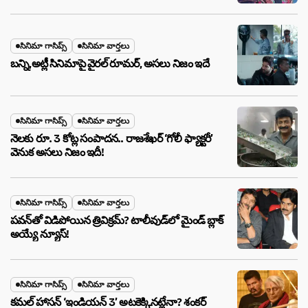
సినిమా గాసిప్స్
సినిమా వార్తలు
బన్ని,అట్లీ సినిమాపై వైరల్ రూమర్, అసలు నిజం ఇదే
సినిమా గాసిప్స్
సినిమా వార్తలు
నెలకు రూ. 3 కోట్ల సంపాదన.. రాజశేఖర్ ‘గోలీ ఫ్యాక్టరీ’
వెనుక అసలు నిజం ఇదీ!
సినిమా గాసిప్స్
సినిమా వార్తలు
పవన్‌తో విడిపోయిన త్రివిక్రమ్? టాలీవుడ్‌లో మైండ్ బ్లాక్
అయ్యే న్యూస్!
సినిమా గాసిప్స్
సినిమా వార్తలు
కమల్ హాసన్ ‘ఇండియన్ 3’ అటకెక్కినట్లేనా? శంకర్