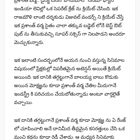
ప్రశాంత్ వర్మ… డైరక్ట్ చేసిన ‘హనుమాన్ ‘ సినిమా ఫ్యాన్
ఇండియా లెవిల్లో ఒక సెపరేట్ క్రేజ్ ను క్రియేట్ చేసింది. ఇక
రాజమౌళి లాంటి దర్శకుడు విజువల్ వండర్స్ ని క్రియేట్ చేస్తే
ఇక ప్రశాంత్ వర్మ సైతం చాలా తక్కువ బడ్జెట్ లోనే బెస్ట్ ఔట్
పుట్ ను తీసుకువచ్చి సూపర్ సక్సెస్ గా నిలపాడని అందరూ
మెచ్చుకున్నారు.
ఇక ఇలాంటి సందర్భంలోనే ఆయన నుంచి వస్తున్న సినిమాల
విషయంలో ప్రేక్షకుల్లో విపరీతమైన అటెన్షన్ అయితే క్రియేట్
అయింది. ఇక దానికి తగ్గట్టుగానే బాలయ్య బాబు కొడుకు
అయిన మోక్షజ్ఞను కూడా ప్రశాంత్ వర్మ చేతిల మీదుగానే
ఇండస్ట్రీ కి పరిచయం చేయబోతున్నాడు అంటూ వార్తలైతే
వచ్చాయి.
ఇక దానికి తగ్గట్టుగానే ప్రశాంత్ వర్మ కూడా మోక్షజ్ఞ ను ఏ రేంజ్
లో చూపించాలి అనే దానిమీద తీవ్రమైన కసరత్తులు చేసి ఒక
మంచి కథను కూడా రెడీ చేశాడు. ఆ మధ్యన సినిమాకు