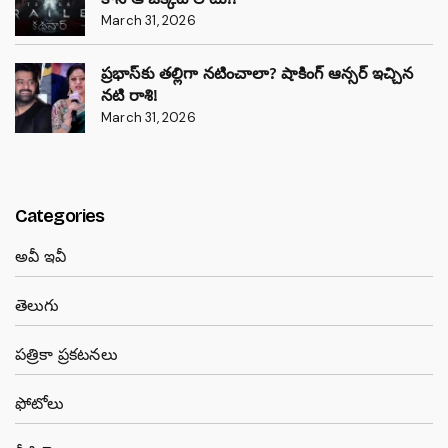
March 31, 2026
ప్రభాస్‌కు తల్లిగా నటించాలా? షాకింగ్ ఆన్సర్ ఇచ్చిన
నటి రాశి!
March 31, 2026
Categories
అవీ ఇవీ
తెలుగు
పత్రికా ప్రకటనలు
ఫోటోలు