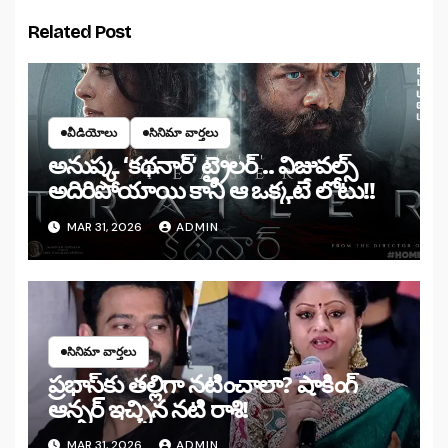
Related Post
వీడియోలు
సినిమా వార్తలు
అనుష్క ‘కథనార్’ ట్రైలర్ .. విజువల్స్
అదిరిపోయాయి కానీ ఆ ఒక్కటే లోటు!!
MAR 31, 2026
ADMIN
సినిమా వార్తలు
ప్రభాస్‌కు తల్లిగా నటించాలా? షాకింగ్
ఆన్సర్ ఇచ్చిన నటి రాశి!
MAR 31, 2026
ADMIN