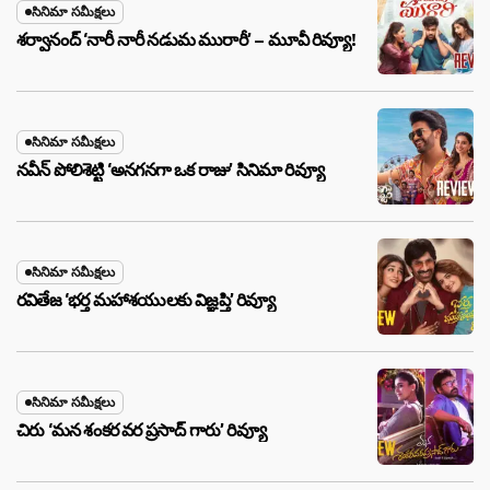
సినిమా సమీక్షలు
శర్వానంద్ ‘నారీ నారీ నడుమ మురారీ’ – మూవీ రివ్యూ!
సినిమా సమీక్షలు
నవీన్ పోలిశెట్టి ‘అనగనగా ఒక రాజు’ సినిమా రివ్యూ
సినిమా సమీక్షలు
రవితేజ ‘భర్త మహాశయులకు విజ్ఞప్తి’ రివ్యూ
సినిమా సమీక్షలు
చిరు ‘మ‌న శంక‌ర వ‌ర ప్ర‌సాద్ గారు’ రివ్యూ