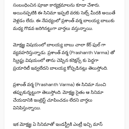
సంబంధించిన పూజా కార్యక్రమాలను కూడా చేశారు.
అయినప్పటికి ఈ సినిమా ఇప్పటి వరకు సెట్స్ మీదకి అయితే
వెళ్లడం లేదు. ఈ నేపధ్యంలో ప్రశాంత్ వర్మ బాలయ్య బాబుకు
మధ్య గొడవ జరిగినట్టుగా వార్తలు వస్తున్నాయి.
మోక్షజ్ఞ విషయంలో బాలయ్య బాబు చాలా కేర్ ఫుల్ గా
వ్యవహరిస్తున్నాడు. ప్రశాంత్ వర్మ (Prashanth Varma) తో
స్క్రిప్టు విషయంలో తాను చెప్పిన కరెక్షన్స్ కు పెద్దగా
ప్రయారిటీ ఇవ్వలేదని బాలయ్య కోప్పడినట్లు తెలుస్తోంది.
ప్రశాంత్ వర్మ (Prashanth Varma) ఈ సినిమా నుంచి
తప్పుకున్నట్టుగా తెలుస్తోంది. మోక్షజ్ఞ సైతం ఆ సినిమా
చేయడానికి ఇంట్రెస్ట్ చూపించడం లేదని వార్తలు
వినిపిస్తున్నాయి.
ఇక మోక్షజ్ఞ ఏ సినిమాతో ఇండస్ట్రీకి ఎంట్రీ ఇచ్చి మాస్