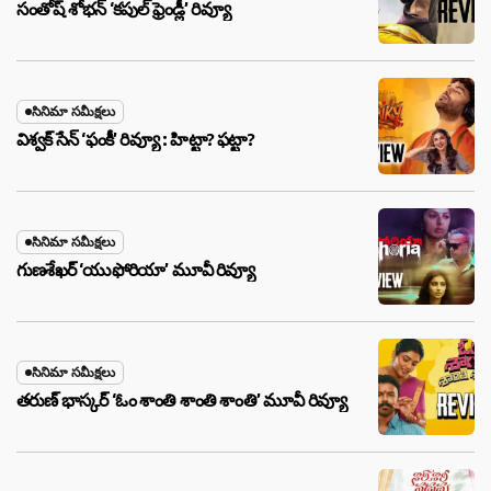
సంతోష్ శోభన్ ‘కపుల్ ఫ్రెండ్లీ’ రివ్యూ
సినిమా సమీక్షలు
విశ్వక్ సేన్ ‘ఫంకీ’ రివ్యూ : హిట్టా? ఫట్టా?
సినిమా సమీక్షలు
గుణశేఖర్ ‘యుఫోరియా’ మూవీ రివ్యూ
సినిమా సమీక్షలు
తరుణ్ భాస్కర్ ‘ఓం శాంతి శాంతి శాంతి’ మూవీ రివ్యూ