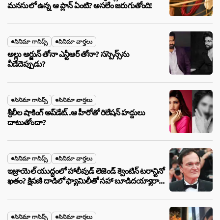
మనసులో ఉన్న ఆ ప్లాన్ ఏంటి? అసలేం జరుగుతోంది!
సినిమా గాసిప్స్
సినిమా వార్తలు
అల్లు అర్జున్ తోనా ఎన్టీఆర్ తోనా? సస్పెన్స్‌ను
వీడేదెప్పుడు?
సినిమా గాసిప్స్
సినిమా వార్తలు
శ్రీలీల షాకింగ్ అప్‌డేట్..ఆ హీరోతో రిలేషన్ హద్దులు
దాటుతోందా?
సినిమా గాసిప్స్
సినిమా వార్తలు
ఇజ్రాయెల్ యుద్ధంలో హాలీవుడ్ లెజెండ్ క్వెంటిన్ టరాన్టినో
ఖతం? క్షిపణి దాడిలో ఫ్యామిలీతో సహా బూడిదయ్యారా?
అసలు నిజం ఇదీ!
సినిమా గాసిప్స్
సినిమా వార్తలు