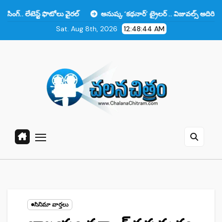
Skip
్ట్ ఫొటోలు వైరల్
అనుష్క ‘కథనార్’ ట్రైలర్ .. విజువల్స్ అదిరిపోయాయి కానీ ఆ
to
Sat. Aug 8th, 2026
12:48:45 AM
content
సినిమా వార్తలు