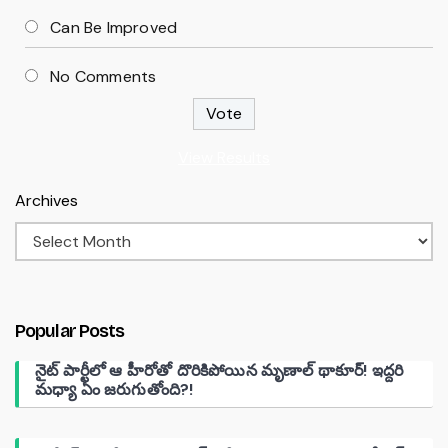
Can Be Improved
No Comments
View Results
Archives
Popular Posts
నైట్ పార్టీలో ఆ హీరోతో దొరికిపోయిన మృణాల్ థాకూర్! ఇద్దరి
మధ్యా ఏం జరుగుతోంది?!