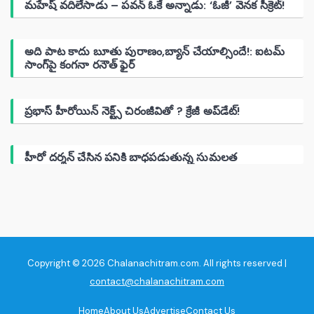
మహేష్ వదిలేసాడు – పవన్ ఓకే అన్నాడు: ‘ఓజీ’ వెనక సీక్రెట్!
అది పాట కాదు బూతు పురాణం,బ్యాన్ చేయాల్సిందే!: ఐటమ్
సాంగ్‌పై కంగనా రనౌత్ ఫైర్
ప్రభాస్ హీరోయిన్ నెక్ట్స్ చిరంజీవితో ? క్రేజీ అప్‌డేట్!
హీరో దర్శన్ చేసిన పనికి బాధపడుతున్న సుమలత
Copyright © 2026 Chalanachitram.com. All rights reserved |
contact@chalanachitram.com
Home
About Us
Advertise
Contact Us