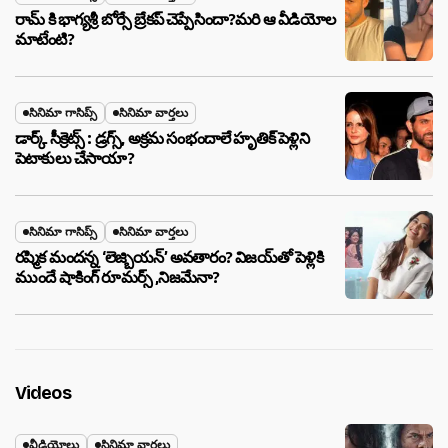
రామ్ కి భాగ్యశ్రీ బోర్సే బ్రేకప్ చెప్పేసిందా?మరి ఆ వీడియోల
మాటేంటి?
సినిమా గాసిప్స్
సినిమా వార్తలు
డార్క్ సీక్రెట్స్ : డ్రగ్స్, అక్రమ సంభందాలే హృతిక్ పెళ్లిని
పెటాకులు చేసాయా?
సినిమా గాసిప్స్
సినిమా వార్తలు
రష్మిక మందన్న ‘లెజ్బియన్’ అవతారం? విజయ్‌తో పెళ్లికి
ముందే షాకింగ్ రూమర్స్ ,నిజమేనా?
Videos
వీడియోలు
సినిమా వార్తలు