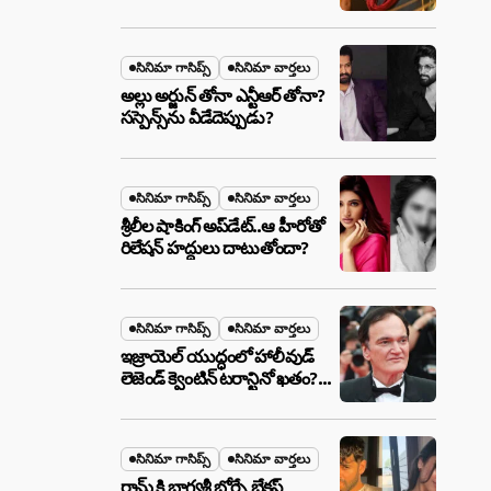
ఉన్న ఆ ప్లాన్ ఏంటి? అసలేం
జరుగుతోంది!
సినిమా గాసిప్స్
సినిమా వార్తలు
అల్లు అర్జున్ తోనా ఎన్టీఆర్ తోనా?
సస్పెన్స్‌ను వీడేదెప్పుడు?
సినిమా గాసిప్స్
సినిమా వార్తలు
శ్రీలీల షాకింగ్ అప్‌డేట్..ఆ హీరోతో
రిలేషన్ హద్దులు దాటుతోందా?
సినిమా గాసిప్స్
సినిమా వార్తలు
ఇజ్రాయెల్ యుద్ధంలో హాలీవుడ్
లెజెండ్ క్వెంటిన్ టరాన్టినో ఖతం?
క్షిపణి దాడిలో ఫ్యామిలీతో సహా
బూడిదయ్యారా? అసలు నిజం
ఇదీ!
సినిమా గాసిప్స్
సినిమా వార్తలు
రామ్ కి భాగ్యశ్రీ బోర్సే బ్రేకప్