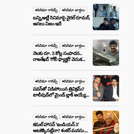
మేటర్!
సినిమా గాసిప్స్
సినిమా వార్తలు
బన్ని,అట్లీ సినిమాపై వైరల్ రూమర్,
అసలు నిజం ఇదే
సినిమా గాసిప్స్
సినిమా వార్తలు
నెలకు రూ. 3 కోట్ల సంపాదన..
రాజశేఖర్ ‘గోలీ ఫ్యాక్టరీ’ వెనుక
అసలు నిజం ఇదీ!
సినిమా గాసిప్స్
సినిమా వార్తలు
పవన్‌తో విడిపోయిన త్రివిక్రమ్?
టాలీవుడ్‌లో మైండ్ బ్లాక్ అయ్యే
న్యూస్!
సినిమా గాసిప్స్
సినిమా వార్తలు
కమల్ హాసన్ ‘ఇండియన్ 3’
అటకెక్కినట్లేనా? శంకర్ మనసులో