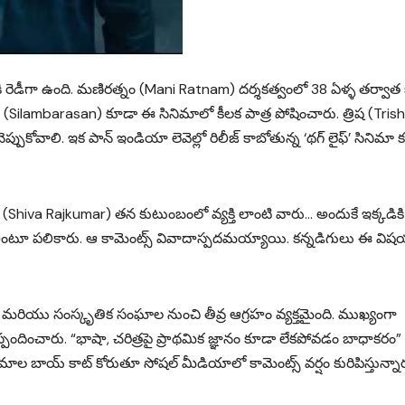
జ్ కి రెడీగా ఉంది. మణిరత్నం (Mani Ratnam) దర్శకత్వంలో 38 ఏళ్ళ తర్వా
 (Silambarasan) కూడా ఈ సినిమాలో కీలక పాత్ర పోషించారు. త్రిష (Trish
ుకోవాలి. ఇక పాన్ ఇండియా లెవెల్లో రిలీజ్ కాబోతున్న ‘థగ్ లైఫ్’ సినిమా 
(Shiva Rajkumar) తన కుటుంబంలో వ్యక్తి లాంటి వారు… అందుకే ఇక్కడికి
’ అంటూ పలికారు. ఆ కామెంట్స్ వివాదాస్పదమయ్యాయి. కన్నడిగులు ఈ విష
మరియు సంస్కృతిక సంఘాల నుంచి తీవ్ర ఆగ్రహం వ్యక్తమైంది. ముఖ్యంగా
స్పందించారు. “భాషా, చరిత్రపై ప్రాథమిక జ్ఞానం కూడా లేకపోవడం బాధాకరం”
మాల బాయ్ కాట్ కోరుతూ సోషల్ మీడియాలో కామెంట్స్ వర్షం కురిపిస్తున్నార