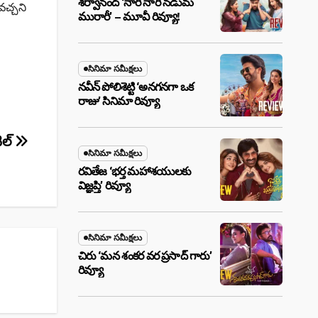
శర్వానంద్ ‘నారీ నారీ నడుమ
వచ్చని
మురారీ’ – మూవీ రివ్యూ!
సినిమా సమీక్షలు
నవీన్ పోలిశెట్టి ‘అనగనగా ఒక
రాజు’ సినిమా రివ్యూ
టిల్
సినిమా సమీక్షలు
రవితేజ ‘భర్త మహాశయులకు
విజ్ఞప్తి’ రివ్యూ
సినిమా సమీక్షలు
చిరు ‘మ‌న శంక‌ర వ‌ర ప్ర‌సాద్ గారు’
రివ్యూ