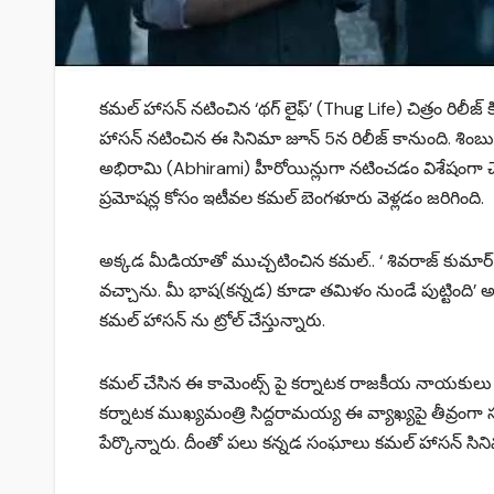
కమల్ హాసన్ నటించిన ‘థగ్ లైఫ్’ (Thug Life) చిత్రం రిలీ
హాసన్ నటించిన ఈ సినిమా జూన్ 5న రిలీజ్ కానుంది. శింబు
అభిరామి (Abhirami) హీరోయిన్లుగా నటించడం విశేషంగా చెప్ప
ప్రమోషన్ల కోసం ఇటీవల కమల్ బెంగళూరు వెళ్లడం జరిగింది.
అక్కడ మీడియాతో ముచ్చటించిన కమల్.. ‘ శివరాజ్ కుమార్ 
వచ్చాను. మీ భాష(కన్నడ) కూడా తమిళం నుండే పుట్టింది
కమల్ హాసన్ ను ట్రోల్ చేస్తున్నారు.
కమల్ చేసిన ఈ కామెంట్స్ పై కర్నాటక రాజకీయ నాయకులు 
కర్నాటక ముఖ్యమంత్రి సిద్దరామయ్య ఈ వ్యాఖ్యపై తీవ్రంగా 
పేర్కొన్నారు. దీంతో పలు కన్నడ సంఘాలు కమల్ హాసన్ సిని