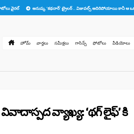
అనుష్క ‘కథనార్’ ట్రైలర్ .. విజువల్స్ అదిరిపోయాయి కానీ ఆ ఒక్కటే లోటు!!
హోమ్
వార్తలు
సమీక్షలు
గాసిప్స్
ఫోటోలు
వీడియోలు
వాదాస్పద వ్యాఖ్య: ‘థగ్ లైఫ్’ కి