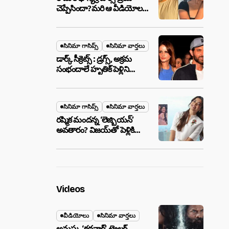
చెప్పేసిందా?మరి ఆ వీడియోల
మాటేంటి?
సినిమా గాసిప్స్
సినిమా వార్తలు
డార్క్ సీక్రెట్స్ : డ్రగ్స్, అక్రమ
సంభందాలే హృతిక్ పెళ్లిని
పెటాకులు చేసాయా?
సినిమా గాసిప్స్
సినిమా వార్తలు
రష్మిక మందన్న ‘లెజ్బియన్’
అవతారం? విజయ్‌తో పెళ్లికి
ముందే షాకింగ్ రూమర్స్
,నిజమేనా?
Videos
వీడియోలు
సినిమా వార్తలు
అనుష్క ‘కథనార్’ ట్రైలర్ ..