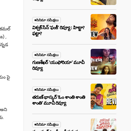
సినిమా సమీక్షలు
విశ్వక్ సేన్ ‘ఫంకీ’ రివ్యూ : హిట్టా?
త కమల్
ఫట్టా?
a) ,
కన్నడ
సినిమా సమీక్షలు
గుణశేఖర్ ‘యుఫోరియా’ మూవీ
రివ్యూ
యం పై
సినిమా సమీక్షలు
తరుణ్ భాస్కర్ ‘ఓం శాంతి శాంతి
శాంతి’ మూవీ రివ్యూ
 అని
ు.
సినిమా సమీక్షలు