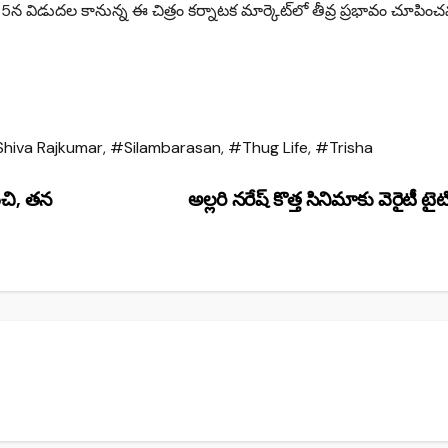
 5న విడుదల కానున్న ఈ చిత్రం కర్నాటక మార్కెట్‌లో తీవ్ర ప్రభావం చూపించ
hiva Rajkumar
,
#Silambarasan
,
#Thug Life
,
#Trisha
చి, తన
అల్లరి నరేష్ కొత్త సినిమాకు వెరైటీ టై