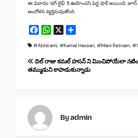
ఈ వివాదం ‘థగ్ లైఫ్’ కి ఊహించని పెద్ద షాక్ అయింది. జూన్
ఆందోళన వ్యక్తమవుతోంది.
F
W
X
S
a
h
h
#Abhirami
,
#Kamal Hassan
,
#Mani Ratnam
,
#S
c
at
ar
e
s
e
Post
దిల్ రాజు కమల్ హసన్ ని మించిపోయేలా నటిం
b
A
తమ్ముడుని కాపాడుకున్నాడు
navigation
o
p
o
p
k
By
admin