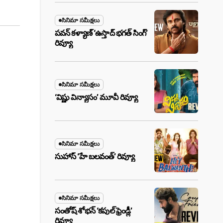
సినిమా సమీక్షలు
పవన్ కళ్యాణ్ ‘ఉస్తాద్ భ‌గ‌త్ సింగ్’
రివ్యూ
సినిమా సమీక్షలు
‘విష్ణు విన్యాసం’ మూవీ రివ్యూ
సినిమా సమీక్షలు
సుహాస్ ‘హే బలవంత్’ రివ్యూ
సినిమా సమీక్షలు
సంతోష్ శోభన్ ‘కపుల్ ఫ్రెండ్లీ’
రివ్యూ