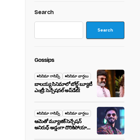
Search
Search
Gossips
సినిమా గాసిప్స్
సినిమా వార్తలు
బాలయ్య సినిమాలో బోల్డ్ బ్యూటీ
ఎంట్రీ: సెన్సేషనల్ అప్‌డేట్!
సినిమా గాసిప్స్
సినిమా వార్తలు
ఆమెతో మ్యూజిక్ సెన్సేషన్
అనిరుధ్ అడ్డంగా దొరికిపోయారా?
లాస్ వెగాస్ హోటల్‌లో సీక్రెట్