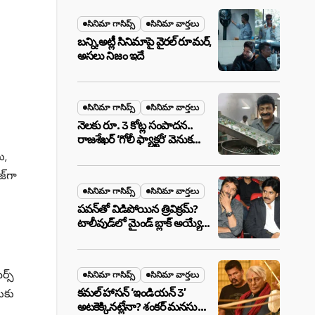
మేటర్!
సినిమా గాసిప్స్
సినిమా వార్తలు
బన్ని,అట్లీ సినిమాపై వైరల్ రూమర్,
అసలు నిజం ఇదే
సినిమా గాసిప్స్
సినిమా వార్తలు
నెలకు రూ. 3 కోట్ల సంపాదన..
రాజశేఖర్ ‘గోలీ ఫ్యాక్టరీ’ వెనుక
అసలు నిజం ఇదీ!
ు,
్‌గా
సినిమా గాసిప్స్
సినిమా వార్తలు
పవన్‌తో విడిపోయిన త్రివిక్రమ్?
టాలీవుడ్‌లో మైండ్ బ్లాక్ అయ్యే
న్యూస్!
ర్స్
సినిమా గాసిప్స్
సినిమా వార్తలు
డుకు
కమల్ హాసన్ ‘ఇండియన్ 3’
అటకెక్కినట్లేనా? శంకర్ మనసులో