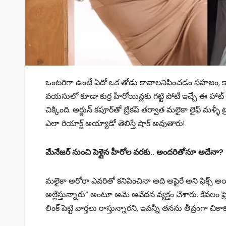
ఒంటరిగా ఉంటే ఏదో ఒక తోడు కావాలనిపించడం సహజం, క
వయసులో కూడా కుర్ర హీరోయిన్లకు గట్టి పోటీ ఇచ్చే ఈ హాట్ బ
చిక్కింది. అర్జున్ కపూర్‌తో బ్రేకప్ తర్వాత మలైకా లైఫ్ మళ్ళ
ఎలా రియాక్ట్ అయ్యాడో తెలిస్తే షాక్ అవుతారు!
మేనేజర్ నుంచి పెళ్లైన హీరోల వరకు.. అందరితోనూ అదేనా?
మలైకా అరోరా ఎవరితో కనిపించినా అది అఫైరే అని ఫిక్స్ అయిప
అల్లేస్తున్నారు” అంటూ ఆమె ఆవేదన వ్యక్తం చేశారు. కేవలం ఫ్
లింక్ పెట్టి వార్తలు రాస్తున్నారని, ఇవన్నీ తనను తీవ్రంగా 