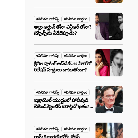
ఉన్న ఆ ప్లాన్ ఏంటి? అసలేం
జరుగుతోంది!
సినిమా గాసిప్స్
సినిమా వార్తలు
అల్లు అర్జున్ తోనా ఎన్టీఆర్ తోనా?
సస్పెన్స్‌ను వీడేదెప్పుడు?
సినిమా గాసిప్స్
సినిమా వార్తలు
శ్రీలీల షాకింగ్ అప్‌డేట్..ఆ హీరోతో
రిలేషన్ హద్దులు దాటుతోందా?
సినిమా గాసిప్స్
సినిమా వార్తలు
ఇజ్రాయెల్ యుద్ధంలో హాలీవుడ్
లెజెండ్ క్వెంటిన్ టరాన్టినో ఖతం?
క్షిపణి దాడిలో ఫ్యామిలీతో సహా
బూడిదయ్యారా? అసలు నిజం
ఇదీ!
సినిమా గాసిప్స్
సినిమా వార్తలు
రామ్ కి భాగ్యశ్రీ బోర్సే బ్రేకప్