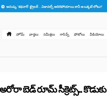
 ట్రైలర్ .. విజువల్స్ అదిరిపోయాయి కానీ ఆ ఒక్కటే లోటు!!
ప్రభాస్‌కు తల్లిగ
హోమ్
వార్తలు
సమీక్షలు
గాసిప్స్
ఫోటోలు
వీడియోలు
రోరా బెడ్ రూమ్ సీక్రెట్స్.. కొడుకు