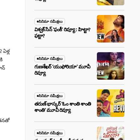
సినిమా సమీక్షలు
విశ్వక్ సేన్ ‘ఫంకీ’ రివ్యూ : హిట్టా?
ఫట్టా?
ఏళ్ల
కి
సినిమా సమీక్షలు
గుణశేఖర్ ‘యుఫోరియా’ మూవీ
ాన్
రివ్యూ
సినిమా సమీక్షలు
తరుణ్ భాస్కర్ ‘ఓం శాంతి శాంతి
శాంతి’ మూవీ రివ్యూ
 తనతో
సినిమా సమీక్షలు