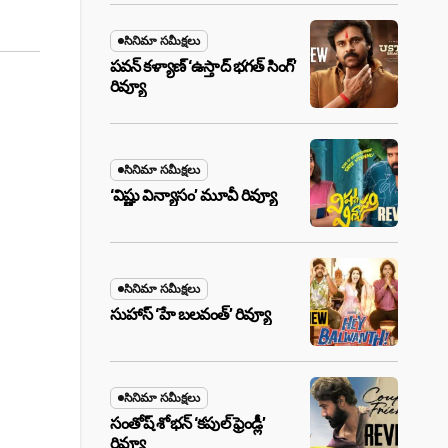
సినిమా సమీక్షలు
పవన్ కళ్యాణ్ ‘ఉస్తాద్ భ‌గ‌త్ సింగ్’
రివ్యూ
సినిమా సమీక్షలు
‘విష్ణు విన్యాసం’ మూవీ రివ్యూ
సినిమా సమీక్షలు
సుహాస్ ‘హే బలవంత్’ రివ్యూ
సినిమా సమీక్షలు
సంతోష్ శోభన్ ‘కపుల్ ఫ్రెండ్లీ’
రివ్యూ