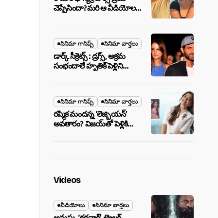
చెప్పేసిందా?మరి ఆ వీడియోల
మాటేంటి?
సినిమా గాసిప్స్
సినిమా వార్తలు
డార్క్ సీక్రెట్స్ : డ్రగ్స్, అక్రమ
సంభందాలే హృతిక్ పెళ్లిని
పెటాకులు చేసాయా?
సినిమా గాసిప్స్
సినిమా వార్తలు
రష్మిక మందన్న ‘లెజ్బియన్’
అవతారం? విజయ్‌తో పెళ్లికి
ముందే షాకింగ్ రూమర్స్
,నిజమేనా?
Videos
వీడియోలు
సినిమా వార్తలు
అనుష్క ‘కథనార్’ ట్రైలర్ ..