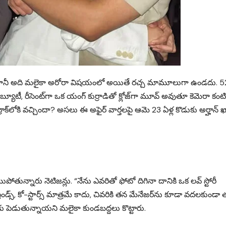
ానీ అది మలైకా అరోరా విషయంలో అయితే రచ్చ మామూలుగా ఉండదు. 52 
్యూటీ, రీసెంట్‌గా ఒక యంగ్ కుర్రాడితో క్లోజ్‌గా మూవ్ అవుతూ కెమెరా కంటి
ీ ట్రాక్‌లోకి వచ్చిందా? అసలు ఈ అఫైర్ వార్తలపై ఆమె 23 ఏళ్ల కొడుకు అర్హాన్ ఖ
ోతున్నారు నెటిజన్లు. “నేను ఎవరితో ఫోటో దిగినా దానికి ఒక లవ్ స్టోరీ
రెండ్స్, కో-స్టార్స్ మాత్రమే కాదు, చివరికి తన మేనేజర్‌ను కూడా వదలకుండా
చికాకు పెడుతున్నాయని మలైకా కుండబద్దలు కొట్టారు.