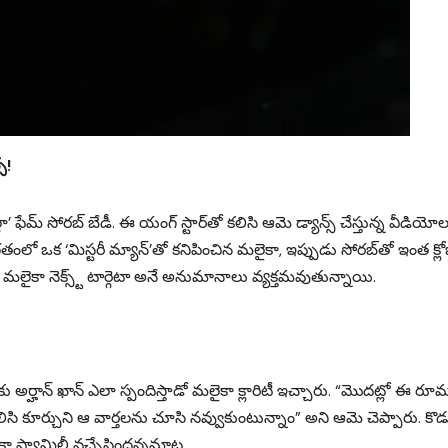
్!
లా’ ఫేమ్ సోరబ్ బేడీ. ఈ యంగ్ స్టార్‌తో కలిసి ఆమె డ్యాన్స్ చేస్తున్న వీడియోల
తంలో ఒక ‘మిస్టరీ మ్యాన్’తో కనిపించిన మలైకా, ఇప్పుడు సోరబ్‌తో ఇంత క్లోజ
లైకా నెక్స్ట్ టార్గెటా అనే అనుమానాలు వ్యక్తమవుతున్నాయి.
 అర్హాన్ ఖాన్ ఎలా స్పందిస్తాడో మలైకా క్లారిటీ ఇచ్చారు. “మొదట్లో ఈ రూమ
 కలిసి కూర్చుని ఆ వార్తలను చూసి నవ్వుకుంటున్నాం” అని ఆమె చెప్పారు. కొ
ైకా ఫ్యామిలీ వచ్చేసిందన్నమాట.