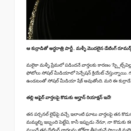
ఆ కుర్రాడితో అర్ధరాత్రి పార్టీ.. మళ్ళీ మొదలైన డేటింగ్ రూమర్స
మలైకా మళ్ళీ ప్రేమలో పడిందనే వార్తలకు కారణం ‘స్ప్లిట్స్‌విల్
ఫోటోలు సోషల్ మీడియాలో సెన్సేషన్ క్రియేట్ చేస్తున్నాయి. గ
ఉండటంతో సోషల్ మీడియా షేక్ అవుతోంది. మరి ఈ కుర్రాడే మ
తల్లి అఫైర్ వార్తలపై కొడుకు అర్హాన్ రియాక్షన్ ఇదే!
తన పర్సనల్ లైఫ్‌పై వచ్చే ఇలాంటి ఘాటు వార్తలపై తన కొడుకు
మమ్మల్ని ఇబ్బంది పెట్టేవి, కానీ ఇప్పుడు నేనూ, నా కొడుకు
ముందే తన డేటింగ్ వార్తలను జోక్‌గా తీసుకునే స్థాయికి మల