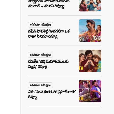
శర్వానంద్ ‘నారీ నారీ నడుమ
మురారీ’ – మూవీ రివ్యూ!
సినిమా సమీక్షలు
నవీన్ పోలిశెట్టి ‘అనగనగా ఒక
రాజు’ సినిమా రివ్యూ
సినిమా సమీక్షలు
రవితేజ ‘భర్త మహాశయులకు
విజ్ఞప్తి’ రివ్యూ
సినిమా సమీక్షలు
చిరు ‘మ‌న శంక‌ర వ‌ర ప్ర‌సాద్ గారు’
రివ్యూ