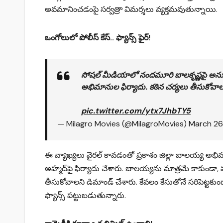
అవమానించడంపై సర్వత్రా విమర్శలు వ్యక్తమవుతున్నాయి.
ఒంగోలులో పోలీస్ కేస్.. ఫ్యాన్స్ ఫైర్!
సోషల్ మీడియాలో నందమూరి బాలకృష్ణపై అనుచిత వ
అభిమానుల ఫిర్యాదు. కఠిన చర్యలు తీసుకోవాల
pic.twitter.com/ytx7JhbTY5
— Milagro Movies (@MilagroMovies)
March 26
ఈ వ్యాఖ్యలు వైరల్ కావడంతో ప్రకాశం జిల్లా బాలయ్య అభిమ
అహ్మద్‌పై ఫిర్యాదు చేశారు. బాలయ్యను మాత్రమే కాకుండ
తీసుకోవాలని డిమాండ్ చేశారు. కేవలం కేసుతోనే సరిపెట్టకు
ఫ్యాన్స్ పట్టుబడుతున్నారు.