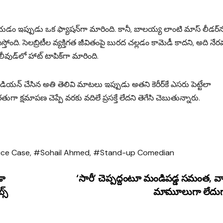
ేయడం ఇప్పుడు ఒక ఫ్యాషన్‌గా మారింది. కానీ, బాలయ్య లాంటి మాస్ లీడర్‌
ంది. సెలబ్రిటీల వ్యక్తిగత జీవితంపై బురద చల్లడం కామెడీ కాదని, అది నే
వుడ్‌లో హాట్ టాపిక్‌గా మారింది.
ెడియన్ చేసిన అతి తెలివి మాటలు ఇప్పుడు అతని కెరీర్‌కే ఎసరు పెట్టేలా
 క్షమాపణ చెప్పే వరకు వదిలే ప్రసక్తే లేదని తెగేసి చెబుతున్నారు.
ice Case
,
#Sohail Ahmed
,
#Stand-up Comedian
డా
‘సారీ’ చెప్పద్దంటూ మండిపడ్డ సమంత, వార
్స్
మామూలుగా లేదు