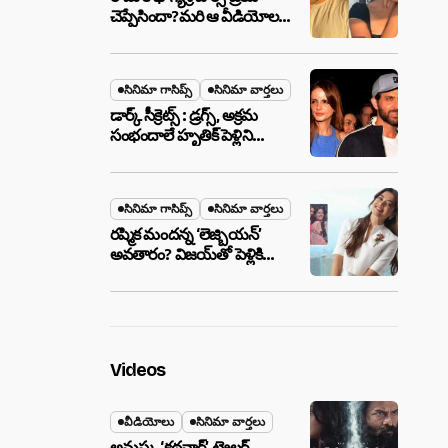
చెప్పేసిందా?మరి ఆ వీడియోల
మాటేంటి?
సినిమా గాసిప్స్
సినిమా వార్తలు
డార్క్ సీక్రెట్స్ : డ్రగ్స్, అక్రమ
సంభందాలే హృతిక్ పెళ్లిని
పెటాకులు చేసాయా?
సినిమా గాసిప్స్
సినిమా వార్తలు
రష్మిక మందన్న ‘లెజ్బియన్’
అవతారం? విజయ్‌తో పెళ్లికి
ముందే షాకింగ్ రూమర్స్
,నిజమేనా?
Videos
వీడియోలు
సినిమా వార్తలు
అనుష్క ‘కథనార్’ ట్రైలర్ ..