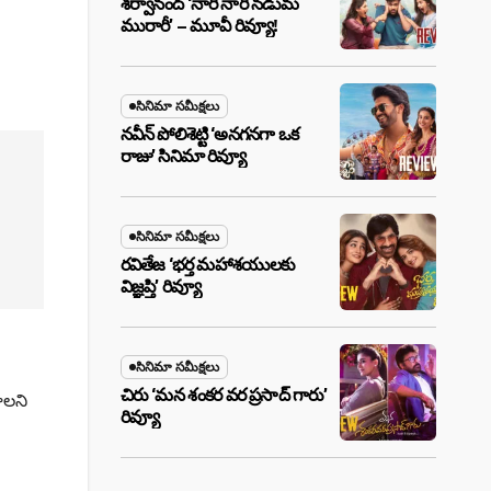
శర్వానంద్ ‘నారీ నారీ నడుమ
మురారీ’ – మూవీ రివ్యూ!
సినిమా సమీక్షలు
నవీన్ పోలిశెట్టి ‘అనగనగా ఒక
రాజు’ సినిమా రివ్యూ
సినిమా సమీక్షలు
రవితేజ ‘భర్త మహాశయులకు
విజ్ఞప్తి’ రివ్యూ
సినిమా సమీక్షలు
చిరు ‘మ‌న శంక‌ర వ‌ర ప్ర‌సాద్ గారు’
ాలని
రివ్యూ