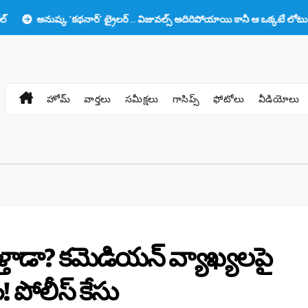
్క ‘కథనార్’ ట్రైలర్ .. విజువల్స్ అదిరిపోయాయి కానీ ఆ ఒక్కటే లోటు!!
ప్రభా
హోమ్
వార్తలు
సమీక్షలు
గాసిప్స్
ఫోటోలు
వీడియోలు
ెళ్తాడా? కమెడియన్ వ్యాఖ్యలపై
 పోలీస్ కేసు