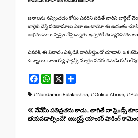
కామెడీకి కూడా ఒక లిమిట్ ఉండాలి!
జనాలను నవ్వించడం కోసం ఎవరిని పడితే వారిని టార్గెట్ చ
టార్గెట్ చేస్తే పరిణామాలు ఎలా ఉంటాయో ఈ ఉదంతం చూపిస్తో
అభిమానులు స్పష్టం చేస్తున్నారు. ఇప్పటికే ఈ వ్యవహారం టాలీ
చివరికి, ఈ వివాదం ఎక్కడికి దారితీస్తుందో చూడాలి. ఒక కమ
ఉన్నాయి. బాలయ్య ఫ్యాన్స్ మాత్రం సదరు కమెడియన్ బేషరతుగా
F
W
X
S
a
h
h
#Nandamuri Balakrishna
,
#Online Abuse
,
#Pol
c
at
ar
e
s
e
Post
నేనేమీ పతివ్రతను కాదు.. తాగితే నా ఫ్రెండ్స్ కూ
b
A
భయపడాల్సిందే!’ జబర్దస్త్ యాంకర్ షాకింగ్ కామెంట
navigation
o
p