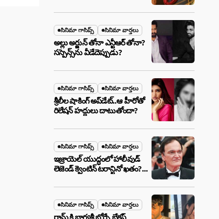
ఉన్న ఆ ప్లాన్ ఏంటి? అసలేం
జరుగుతోంది!
సినిమా గాసిప్స్
సినిమా వార్తలు
అల్లు అర్జున్ తోనా ఎన్టీఆర్ తోనా?
సస్పెన్స్‌ను వీడేదెప్పుడు?
సినిమా గాసిప్స్
సినిమా వార్తలు
శ్రీలీల షాకింగ్ అప్‌డేట్..ఆ హీరోతో
రిలేషన్ హద్దులు దాటుతోందా?
సినిమా గాసిప్స్
సినిమా వార్తలు
ఇజ్రాయెల్ యుద్ధంలో హాలీవుడ్
లెజెండ్ క్వెంటిన్ టరాన్టినో ఖతం?
క్షిపణి దాడిలో ఫ్యామిలీతో సహా
బూడిదయ్యారా? అసలు నిజం
ఇదీ!
సినిమా గాసిప్స్
సినిమా వార్తలు
రామ్ కి భాగ్యశ్రీ బోర్సే బ్రేకప్