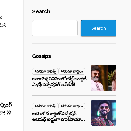
Search
ను
రమని
Search
Gossips
సినిమా గాసిప్స్
సినిమా వార్తలు
బాలయ్య సినిమాలో బోల్డ్ బ్యూటీ
ఎంట్రీ: సెన్సేషనల్ అప్‌డేట్!
్నింగ్
సినిమా గాసిప్స్
సినిమా వార్తలు
గా!
ఆమెతో మ్యూజిక్ సెన్సేషన్
అనిరుధ్ అడ్డంగా దొరికిపోయారా?
లాస్ వెగాస్ హోటల్‌లో సీక్రెట్