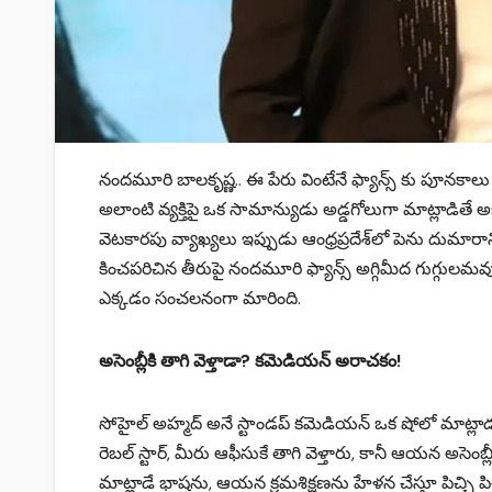
నందమూరి బాలకృష్ణ.. ఈ పేరు వింటేనే ఫ్యాన్స్ కు పూనకాలు వస
అలాంటి వ్యక్తిపై ఒక సామాన్యుడు అడ్డగోలుగా మాట్లాడి
వెటకారపు వ్యాఖ్యలు ఇప్పుడు ఆంధ్రప్రదేశ్‌లో పెను దుమారాన్
కించపరిచిన తీరుపై నందమూరి ఫ్యాన్స్ అగ్గిమీద గుగ్గులమవ
ఎక్కడం సంచలనంగా మారింది.
అసెంబ్లీకి తాగి వెళ్తాడా? కమెడియన్ అరాచకం!
సోహైల్ అహ్మద్ అనే స్టాండప్ కమెడియన్ ఒక షోలో మాట్ల
రెబల్ స్టార్, మీరు ఆఫీసుకే తాగి వెళ్తారు, కానీ ఆయన అస
మాట్లాడే భాషను, ఆయన క్రమశిక్షణను హేళన చేస్తూ పిచ్చి పిచ