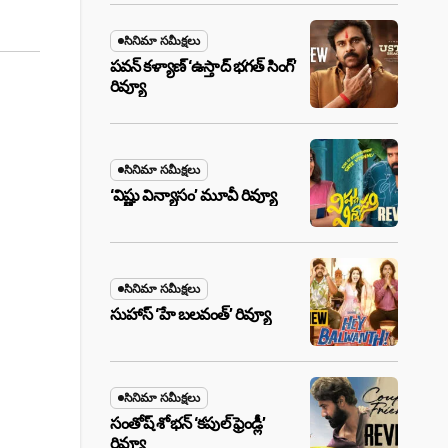
సినిమా సమీక్షలు
పవన్ కళ్యాణ్ ‘ఉస్తాద్ భ‌గ‌త్ సింగ్’
రివ్యూ
సినిమా సమీక్షలు
‘విష్ణు విన్యాసం’ మూవీ రివ్యూ
సినిమా సమీక్షలు
సుహాస్ ‘హే బలవంత్’ రివ్యూ
సినిమా సమీక్షలు
సంతోష్ శోభన్ ‘కపుల్ ఫ్రెండ్లీ’
రివ్యూ