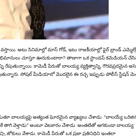
్తాయి. అటు సినిమాల్లో మాస్ గోడ్, ఇటు రాజకీయాల్లో ఫైర్ బ్రాండ్ ఎమ్మెల్య
తే అభిమానులు చూస్తూ ఊరుకుంటారా? తాజాగా ఒక స్టాండప్ కమెడియన్ చేస
ని రేపుతున్నాయి. కామెడీ పేరుతో బాలయ్య వ్యక్తిత్వాన్ని, గౌరవప్రదమైన అసెంబ
ుతున్నారు. సోషల్ మీడియాలో మొదలైన ఈ రచ్చ ఇప్పుడు పోలీస్ స్టేషన్ మెట
ాడుతూ బాలయ్యపై అత్యంత ఘోరమైన వ్యాఖ్యలు చేశాడు. “బాలయ్యే ఒరిజి
ెంబ్లీకే తాగి వెళ్తాడు” అంటూ వెటకారం చేశాడు. అంతటితో ఆగకుండా బాలయ్య
్చి జోకులు వేశాడు. కామెడీ పేరుతో ఒక ప్రజా ప్రతినిధిని ఇంతలా