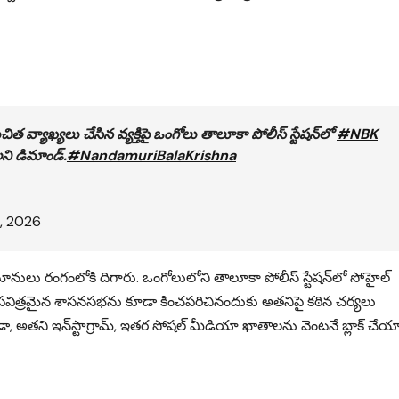
్యాఖ్యలు చేసిన వ్యక్తిపై ఒంగోలు తాలూకా పోలీస్ స్టేషన్‌లో
#NBK
ని డిమాండ్.
#NandamuriBalaKrishna
, 2026
ానులు రంగంలోకి దిగారు. ఒంగోలులోని తాలూకా పోలీస్ స్టేషన్‌లో సోహైల్
ా, పవిత్రమైన శాసనసభను కూడా కించపరిచినందుకు అతనిపై కఠిన చర్యలు
ండా, అతని ఇన్‌స్టాగ్రామ్, ఇతర సోషల్ మీడియా ఖాతాలను వెంటనే బ్లాక్ చేయ