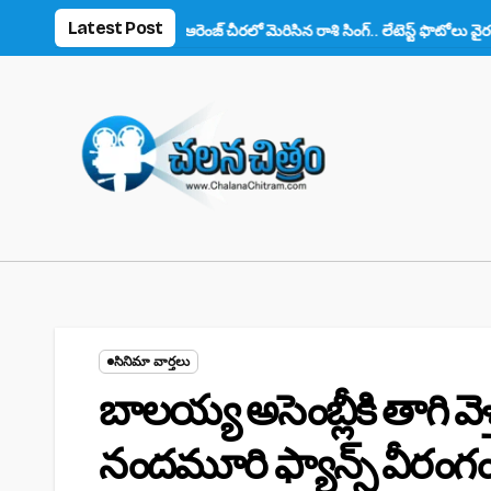
Skip
Latest Post
స్ ఫిదా!
ఆరెంజ్ చీరలో మెరిసిన రాశి సింగ్.. లేటెస్ట్ ఫొటోలు వైరల్
అనుష
to
content
సినిమా వార్తలు
బాలయ్య అసెంబ్లీకి తాగి వ
నందమూరి ఫ్యాన్స్ వీరంగం!