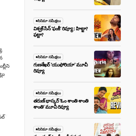
సినిమా సమీక్షలు
విశ్వక్ సేన్ ‘ఫంకీ’ రివ్యూ : హిట్టా?
ఫట్టా?
ే.
ిన
సినిమా సమీక్షలు
గుణశేఖర్ ‘యుఫోరియా’ మూవీ
్లీని
రివ్యూ
్లు
సినిమా సమీక్షలు
తరుణ్ భాస్కర్ ‘ఓం శాంతి శాంతి
శాంతి’ మూవీ రివ్యూ
నల్
సినిమా సమీక్షలు