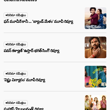
సినిమా సమీక్షలు
ఫన్ మూవీనే కానీ … ‘బ్యాండ్‌ మేళం’ మూవీ రివ్యూ
సినిమా సమీక్షలు
పవన్ కళ్యాణ్ ‘ఉస్తాద్ భ‌గ‌త్ సింగ్’ రివ్యూ
సినిమా సమీక్షలు
‘విష్ణు విన్యాసం’ మూవీ రివ్యూ
సినిమా సమీక్షలు
సుహాస్ ‘హే బలవంత్’ రివ్యూ