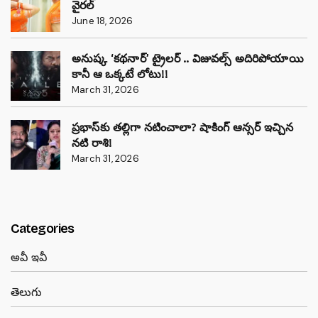
వైరల్
June 18, 2026
అనుష్క ‘కథనార్’ ట్రైలర్ .. విజువల్స్ అదిరిపోయాయి
కానీ ఆ ఒక్కటే లోటు!!
March 31, 2026
ప్రభాస్‌కు తల్లిగా నటించాలా? షాకింగ్ ఆన్సర్ ఇచ్చిన
నటి రాశి!
March 31, 2026
Categories
అవీ ఇవీ
తెలుగు