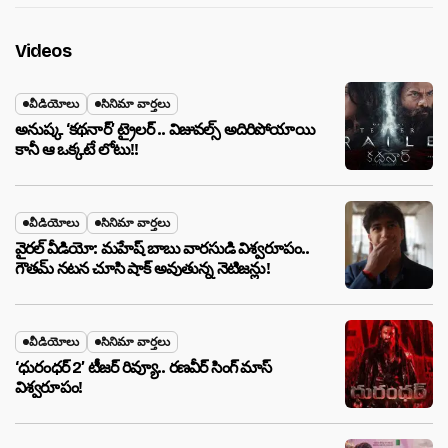
Videos
వీడియోలు
సినిమా వార్తలు
అనుష్క ‘కథనార్’ ట్రైలర్ .. విజువల్స్ అదిరిపోయాయి
కానీ ఆ ఒక్కటే లోటు!!
వీడియోలు
సినిమా వార్తలు
వైరల్ వీడియో: మహేష్ బాబు వారసుడి విశ్వరూపం..
గౌతమ్ నటన చూసి షాక్ అవుతున్న నెటిజన్లు!
వీడియోలు
సినిమా వార్తలు
‘ధురంధర్ 2’ టీజర్ రివ్యూ.. రణవీర్ సింగ్ మాస్
విశ్వరూపం!