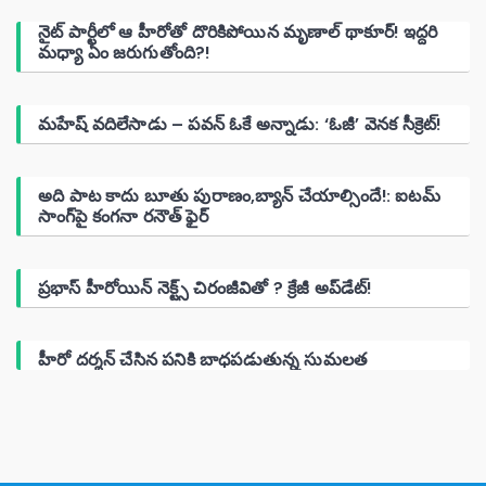
నైట్ పార్టీలో ఆ హీరోతో దొరికిపోయిన మృణాల్ థాకూర్! ఇద్దరి
మధ్యా ఏం జరుగుతోంది?!
మహేష్ వదిలేసాడు – పవన్ ఓకే అన్నాడు: ‘ఓజీ’ వెనక సీక్రెట్!
అది పాట కాదు బూతు పురాణం,బ్యాన్ చేయాల్సిందే!: ఐటమ్
సాంగ్‌పై కంగనా రనౌత్ ఫైర్
ప్రభాస్ హీరోయిన్ నెక్ట్స్ చిరంజీవితో ? క్రేజీ అప్‌డేట్!
హీరో దర్శన్ చేసిన పనికి బాధపడుతున్న సుమలత