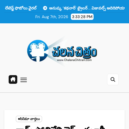
Skip
 వైరల్
అనుష్క ‘కథనార్’ ట్రైలర్ .. విజువల్స్ అదిరిపోయాయి కానీ ఆ ఒక్కటే ల
to
Fri. Aug 7th, 2026
3:33:29 PM
content
సినిమా వార్తలు