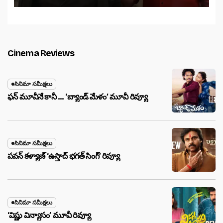
Cinema Reviews
సినిమా సమీక్షలు
ఫన్ మూవీనే కానీ … ‘బ్యాండ్‌ మేళం’ మూవీ రివ్యూ
సినిమా సమీక్షలు
పవన్ కళ్యాణ్ ‘ఉస్తాద్ భ‌గ‌త్ సింగ్’ రివ్యూ
సినిమా సమీక్షలు
‘విష్ణు విన్యాసం’ మూవీ రివ్యూ