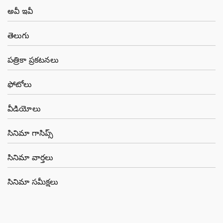
అవీ ఇవీ
తెలుగు
పత్రికా ప్రకటనలు
ఫోటోలు
వీడియోలు
సినిమా గాసిప్స్
సినిమా వార్తలు
సినిమా సమీక్షలు