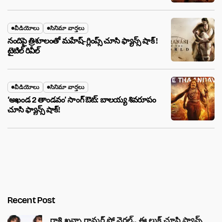
వీడియోలు
సినిమా వార్తలు
నందిపై త్రిశూలంతో మహేష్-గ్లింప్స్ చూసి ఫ్యాన్స్ షాక్ !
టైటిల్ రివీల్
వీడియోలు
సినిమా వార్తలు
‘అఖండ 2 తాండవం’ సాంగ్ ఔట్: బాలయ్య శివరూపం
చూసి ఫ్యాన్స్ షాక్!
Recent Post
రాశి ఖన్నా గ్లామర్ షో వైరల్.. ఈ లుక్ చూసి ఫ్యాన్స్