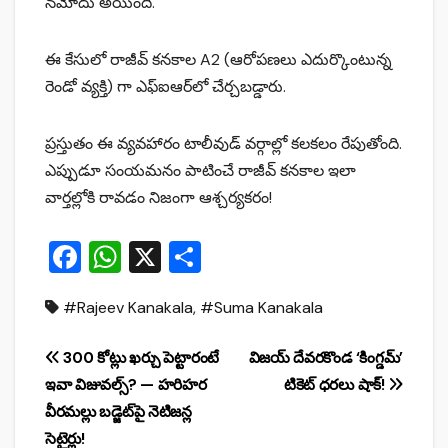
నమోదు అయింది.
ఈ కేసులో రాజీవ్ కనకాల A2 (ఆరోపణలు ఎదుర్కొంటున్న
రెండో వ్యక్తి) గా ఎఫ్‌ఐఆర్‌లో చేర్చబడ్డారు.
ప్రస్తుతం ఈ వ్యవహారం టాలీవుడ్ వర్గాల్లో కలకలం రేపుతోంది.
ఎప్పుడూ సంయమనం పాటించే రాజీవ్ కనకాల ఇలా
వార్తల్లోకి రావడం నిజంగా ఆశ్చర్యకరం!
F
W
X
S
a
h
h
#Rajeev Kanakala
,
#Suma Kanakala
c
at
ar
e
s
e
Post
300 కోట్లు ఖర్చు పెట్టారంటే
విజయ్ దేవరకొండ ‘కింగ్డమ్’
b
A
ఇవా విజువల్స్? — హరిహర
టికెట్ ధరలు షాక్!
navigation
o
p
వీరమల్లు బడ్జెట్‌పై నెటిజన్ల
సెటైర్లు!