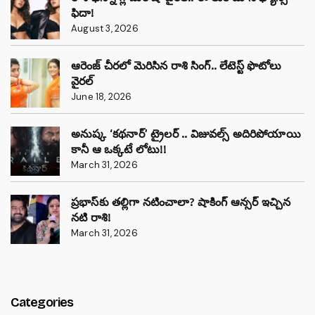
ఫిదా!
August 3, 2026
ఆరెంజ్ చీరలో మెరిసిన రాశి సింగ్.. లేటెస్ట్ ఫొటోలు
వైరల్
June 18, 2026
అనుష్క ‘కథనార్’ ట్రైలర్ .. విజువల్స్ అదిరిపోయాయి
కానీ ఆ ఒక్కటే లోటు!!
March 31, 2026
ప్రభాస్‌కు తల్లిగా నటించాలా? షాకింగ్ ఆన్సర్ ఇచ్చిన
నటి రాశి!
March 31, 2026
Categories