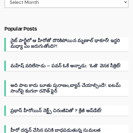
Popular Posts
నైట్ పార్టీలో ఆ హీరోతో దొరికిపోయిన మృణాల్ థాకూర్! ఇద్దరి
మధ్యా ఏం జరుగుతోంది?!
మహేష్ వదిలేసాడు – పవన్ ఓకే అన్నాడు: ‘ఓజీ’ వెనక సీక్రెట్!
అది పాట కాదు బూతు పురాణం,బ్యాన్ చేయాల్సిందే!: ఐటమ్
సాంగ్‌పై కంగనా రనౌత్ ఫైర్
ప్రభాస్ హీరోయిన్ నెక్ట్స్ చిరంజీవితో ? క్రేజీ అప్‌డేట్!
హీరో దర్శన్ చేసిన పనికి బాధపడుతున్న సుమలత