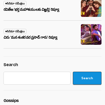
సినిమా సమీక్షలు
రవితేజ ‘భర్త మహాశయులకు విజ్ఞప్తి’ రివ్యూ
సినిమా సమీక్షలు
చిరు ‘మ‌న శంక‌ర వ‌ర ప్ర‌సాద్ గారు’ రివ్యూ
Search
Search
Gossips