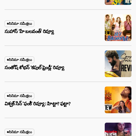
సినిమా సమీక్షలు
సుహాస్ ‘హే బలవంత్’ రివ్యూ
సినిమా సమీక్షలు
సంతోష్ శోభన్ ‘కపుల్ ఫ్రెండ్లీ’ రివ్యూ
సినిమా సమీక్షలు
విశ్వక్ సేన్ ‘ఫంకీ’ రివ్యూ : హిట్టా? ఫట్టా?
సినిమా సమీక్షలు