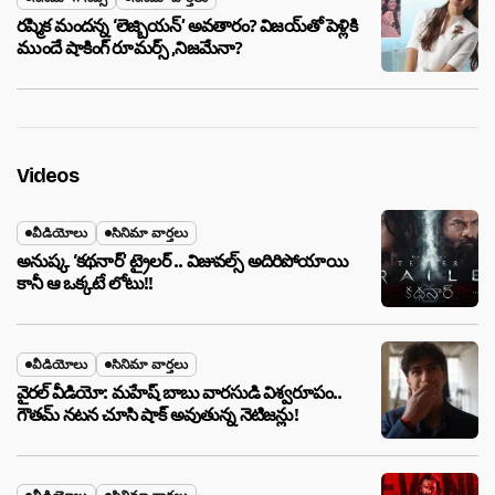
రష్మిక మందన్న ‘లెజ్బియన్’ అవతారం? విజయ్‌తో పెళ్లికి
ముందే షాకింగ్ రూమర్స్ ,నిజమేనా?
Videos
వీడియోలు
సినిమా వార్తలు
అనుష్క ‘కథనార్’ ట్రైలర్ .. విజువల్స్ అదిరిపోయాయి
కానీ ఆ ఒక్కటే లోటు!!
వీడియోలు
సినిమా వార్తలు
వైరల్ వీడియో: మహేష్ బాబు వారసుడి విశ్వరూపం..
గౌతమ్ నటన చూసి షాక్ అవుతున్న నెటిజన్లు!