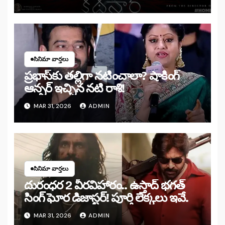
సినిమా వార్తలు
ప్రభాస్‌కు తల్లిగా నటించాలా? షాకింగ్
ఆన్సర్ ఇచ్చిన నటి రాశి!
MAR 31, 2026
ADMIN
సినిమా వార్తలు
దురంధర 2 వీరవిహారం.. ఉస్తాద్ భగత్
సింగ్ ఘోర డిజాస్టర్! పూర్తి లెక్కలు ఇవే.
MAR 31, 2026
ADMIN