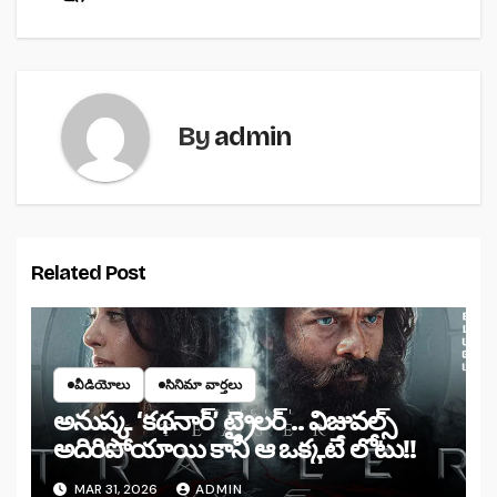
o
p
k
By
admin
Related Post
వీడియోలు
సినిమా వార్తలు
అనుష్క ‘కథనార్’ ట్రైలర్ .. విజువల్స్
అదిరిపోయాయి కానీ ఆ ఒక్కటే లోటు!!
MAR 31, 2026
ADMIN