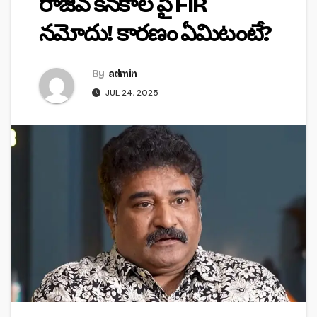
రాజీవ్ కనకాల పై FIR
నమోదు! కారణం ఏమిటంటే?
By
admin
JUL 24, 2025