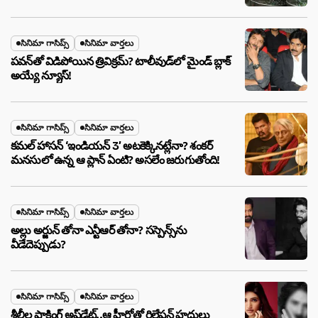
సినిమా గాసిప్స్
సినిమా వార్తలు
పవన్‌తో విడిపోయిన త్రివిక్రమ్? టాలీవుడ్‌లో మైండ్ బ్లాక్
అయ్యే న్యూస్!
సినిమా గాసిప్స్
సినిమా వార్తలు
కమల్ హాసన్ ‘ఇండియన్ 3’ అటకెక్కినట్లేనా? శంకర్
మనసులో ఉన్న ఆ ప్లాన్ ఏంటి? అసలేం జరుగుతోంది!
సినిమా గాసిప్స్
సినిమా వార్తలు
అల్లు అర్జున్ తోనా ఎన్టీఆర్ తోనా? సస్పెన్స్‌ను
వీడేదెప్పుడు?
సినిమా గాసిప్స్
సినిమా వార్తలు
శ్రీలీల షాకింగ్ అప్‌డేట్..ఆ హీరోతో రిలేషన్ హద్దులు