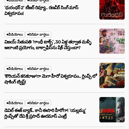
వీడియోలు
సినిమా వార్తలు
‘ధురంధర్ 2’ టీజర్ రివ్యూ.. రణవీర్ సింగ్ మాస్
విశ్వరూపం!
వీడియోలు
సినిమా వార్తలు
విజయ్ సేతుపతి ‘గాంధీ టాక్స్’ ,30 ఏళ్ల తర్వాత మళ్ళీ
అలాంటి ప్రయోగం, బాక్సాఫీస్‌ను షేక్ చేస్తుందా?
వీడియోలు
సినిమా వార్తలు
‘కొరియన్ కనకరాజు’గా మెగా హీరో విశ్వరూపం.. గ్లింప్స్ లో
షాకింగ్ ట్విస్ట్!
వీడియోలు
సినిమా వార్తలు
డెవిల్ ఈజ్ బ్యాక్.. కానీ ఈసారి హీరోగా! ‘యల్లమ్మ’
గ్లింప్స్‌తో దేవి శ్రీ ప్రసాద్ ఊరమాస్ ఎంట్రీ