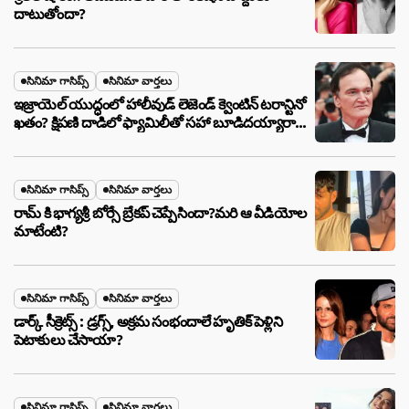
దాటుతోందా?
సినిమా గాసిప్స్
సినిమా వార్తలు
ఇజ్రాయెల్ యుద్ధంలో హాలీవుడ్ లెజెండ్ క్వెంటిన్ టరాన్టినో
ఖతం? క్షిపణి దాడిలో ఫ్యామిలీతో సహా బూడిదయ్యారా?
అసలు నిజం ఇదీ!
సినిమా గాసిప్స్
సినిమా వార్తలు
రామ్ కి భాగ్యశ్రీ బోర్సే బ్రేకప్ చెప్పేసిందా?మరి ఆ వీడియోల
మాటేంటి?
సినిమా గాసిప్స్
సినిమా వార్తలు
డార్క్ సీక్రెట్స్ : డ్రగ్స్, అక్రమ సంభందాలే హృతిక్ పెళ్లిని
పెటాకులు చేసాయా?
సినిమా గాసిప్స్
సినిమా వార్తలు