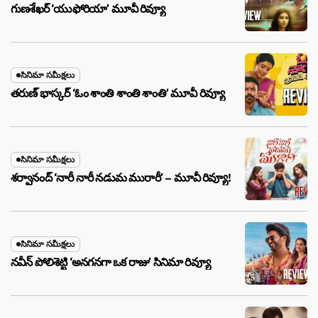
గుణశేఖర్ ‘యుఫోరియా’ మూవీ రివ్యూ
సినిమా సమీక్షలు
తరుణ్ భాస్కర్ ‘ఓం శాంతి శాంతి శాంతి’ మూవీ రివ్యూ
సినిమా సమీక్షలు
శర్వానంద్ ‘నారీ నారీ నడుమ మురారీ’ – మూవీ రివ్యూ!
సినిమా సమీక్షలు
నవీన్ పోలిశెట్టి ‘అనగనగా ఒక రాజు’ సినిమా రివ్యూ