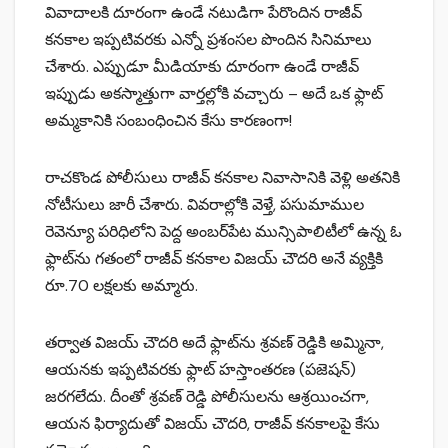
వివాదాలకి దూరంగా ఉండే నటుడిగా పేరొందిన రాజీవ్
కనకాల ఇప్పటివరకు ఎన్నో ప్రశంసల పొందిన సినిమాలు
చేశారు. ఎప్పుడూ మీడియాకు దూరంగా ఉండే రాజీవ్
ఇప్పుడు అకస్మాత్తుగా వార్తల్లోకి వచ్చారు – అదే ఒక ఫ్లాట్
అమ్మకానికి సంబంధించిన కేసు కారణంగా!
రాచకొండ పోలీసులు రాజీవ్ కనకాల నివాసానికి వెళ్లి అతనికి
నోటీసులు జారీ చేశారు. వివరాల్లోకి వెళ్తే, పసుమాముల
రెవెన్యూ పరిధిలోని పెద్ద అంబర్‌పేట మున్సిపాలిటీలో ఉన్న ఓ
ఫ్లాట్‌ను గతంలో రాజీవ్ కనకాల విజయ్ చౌదరి అనే వ్యక్తికి
రూ.70 లక్షలకు అమ్మారు.
తర్వాత విజయ్ చౌదరి అదే ఫ్లాట్‌ను శ్రవణ్ రెడ్డికి అమ్మినా,
ఆయనకు ఇప్పటివరకు ఫ్లాట్ హస్తాంతరణ (పజెషన్)
జరగలేదు. దీంతో శ్రవణ్ రెడ్డి పోలీసులను ఆశ్రయించగా,
ఆయన ఫిర్యాదుతో విజయ్ చౌదరి, రాజీవ్ కనకాలపై కేసు