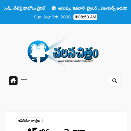
Skip
ట్ ఫొటోలు వైరల్
అనుష్క ‘కథనార్’ ట్రైలర్ .. విజువల్స్ అదిరిపోయాయి కానీ ఆ 
to
Sun. Aug 9th, 2026
11:08:54 AM
content
సినిమా వార్తలు