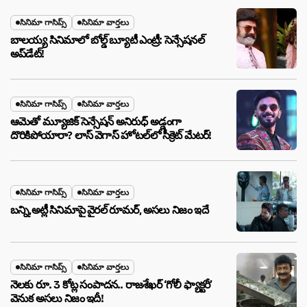
సినిమా గాసిప్స్
సినిమా వార్తలు
బాలయ్య సినిమాలో బోల్డ్ బ్యూటీ ఎంట్రీ: సెన్సేషనల్
అప్‌డేట్!
సినిమా గాసిప్స్
సినిమా వార్తలు
ఆమెతో మ్యూజిక్ సెన్సేషన్ అనిరుధ్ అడ్డంగా
దొరికిపోయారా? లాస్ వెగాస్ హోటల్‌లో సీక్రెట్ మేటర్!
సినిమా గాసిప్స్
సినిమా వార్తలు
బన్ని,అట్లీ సినిమాపై వైరల్ రూమర్, అసలు నిజం ఇదే
సినిమా గాసిప్స్
సినిమా వార్తలు
నెలకు రూ. 3 కోట్ల సంపాదన.. రాజశేఖర్ ‘గోలీ ఫ్యాక్టరీ’
వెనుక అసలు నిజం ఇదీ!