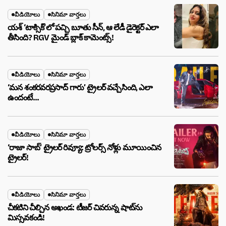
వీడియోలు
సినిమా వార్తలు
యశ్ ‘టాక్సిక్’లో పచ్చి బూతు సీన్, ఆ లేడీ డైరెక్టర్ ఎలా
తీసింది? RGV మైండ్ బ్లాక్ కామెంట్స్!
వీడియోలు
సినిమా వార్తలు
‘మన శంకరవరప్రసాద్ గారు’ ట్రైలర్ వచ్చేసింది, ఎలా
ఉందంటే…
వీడియోలు
సినిమా వార్తలు
‘రాజా సాబ్’ ట్రైలర్ రివ్యూ: ట్రోలర్స్ నోళ్లు మూయించిన
ట్రైలర్!
వీడియోలు
సినిమా వార్తలు
చీకటిని చీల్చిన అఖండ: టీజర్ చివరున్న షాట్‌ను
మిస్సవకండి!