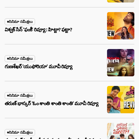
సినిమా సమీక్షలు
విశ్వక్ సేన్ ‘ఫంకీ’ రివ్యూ : హిట్టా? ఫట్టా?
సినిమా సమీక్షలు
గుణశేఖర్ ‘యుఫోరియా’ మూవీ రివ్యూ
సినిమా సమీక్షలు
తరుణ్ భాస్కర్ ‘ఓం శాంతి శాంతి శాంతి’ మూవీ రివ్యూ
సినిమా సమీక్షలు