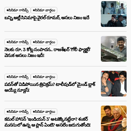
సినిమా గాసిప్స్
సినిమా వార్తలు
బన్ని,అట్లీ సినిమాపై వైరల్ రూమర్, అసలు నిజం ఇదే
సినిమా గాసిప్స్
సినిమా వార్తలు
నెలకు రూ. 3 కోట్ల సంపాదన.. రాజశేఖర్ ‘గోలీ ఫ్యాక్టరీ’
వెనుక అసలు నిజం ఇదీ!
సినిమా గాసిప్స్
సినిమా వార్తలు
పవన్‌తో విడిపోయిన త్రివిక్రమ్? టాలీవుడ్‌లో మైండ్ బ్లాక్
అయ్యే న్యూస్!
సినిమా గాసిప్స్
సినిమా వార్తలు
కమల్ హాసన్ ‘ఇండియన్ 3’ అటకెక్కినట్లేనా? శంకర్
మనసులో ఉన్న ఆ ప్లాన్ ఏంటి? అసలేం జరుగుతోంది!