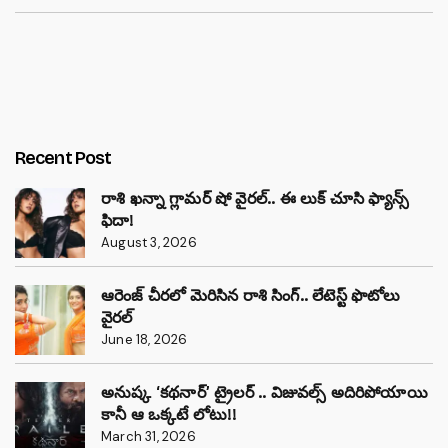
Recent Post
రాశి ఖన్నా గ్లామర్ షో వైరల్.. ఈ లుక్ చూసి ఫ్యాన్స్
ఫిదా!
August 3, 2026
ఆరెంజ్ చీరలో మెరిసిన రాశి సింగ్.. లేటెస్ట్ ఫొటోలు
వైరల్
June 18, 2026
అనుష్క ‘కథనార్’ ట్రైలర్ .. విజువల్స్ అదిరిపోయాయి
కానీ ఆ ఒక్కటే లోటు!!
March 31, 2026