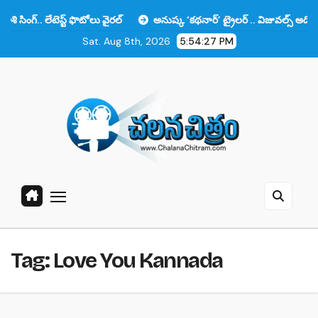
Skip
 లేటెస్ట్ ఫొటోలు వైరల్
అనుష్క ‘కథనార్’ ట్రైలర్ .. విజువల్స్ అదిరిపోయాయి క
to
Sat. Aug 8th, 2026
5:54:27 PM
content
Tag:
Love You Kannada