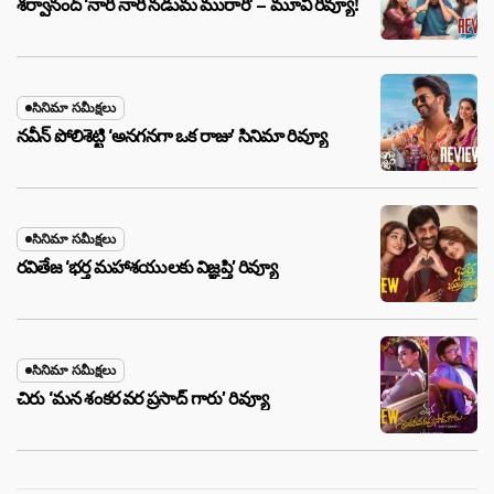
శర్వానంద్ ‘నారీ నారీ నడుమ మురారీ’ – మూవీ రివ్యూ!
సినిమా సమీక్షలు
నవీన్ పోలిశెట్టి ‘అనగనగా ఒక రాజు’ సినిమా రివ్యూ
సినిమా సమీక్షలు
రవితేజ ‘భర్త మహాశయులకు విజ్ఞప్తి’ రివ్యూ
సినిమా సమీక్షలు
చిరు ‘మ‌న శంక‌ర వ‌ర ప్ర‌సాద్ గారు’ రివ్యూ