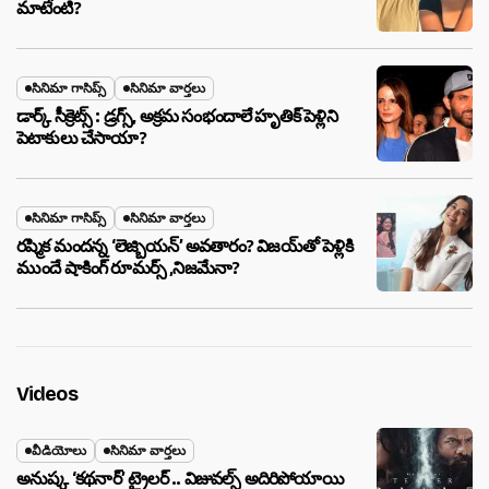
మాటేంటి?
సినిమా గాసిప్స్
సినిమా వార్తలు
డార్క్ సీక్రెట్స్ : డ్రగ్స్, అక్రమ సంభందాలే హృతిక్ పెళ్లిని
పెటాకులు చేసాయా?
సినిమా గాసిప్స్
సినిమా వార్తలు
రష్మిక మందన్న ‘లెజ్బియన్’ అవతారం? విజయ్‌తో పెళ్లికి
ముందే షాకింగ్ రూమర్స్ ,నిజమేనా?
Videos
వీడియోలు
సినిమా వార్తలు
అనుష్క ‘కథనార్’ ట్రైలర్ .. విజువల్స్ అదిరిపోయాయి