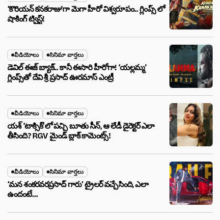
‘కొరియన్ కనకరాజు’గా మెగా హీరో విశ్వరూపం.. గ్లింప్స్ లో
షాకింగ్ ట్విస్ట్!
వీడియోలు
సినిమా వార్తలు
డెవిల్ ఈజ్ బ్యాక్.. కానీ ఈసారి హీరోగా! ‘యల్లమ్మ’
గ్లింప్స్‌తో దేవి శ్రీ ప్రసాద్ ఊరమాస్ ఎంట్రీ
వీడియోలు
సినిమా వార్తలు
యశ్ ‘టాక్సిక్’లో పచ్చి బూతు సీన్, ఆ లేడీ డైరెక్టర్ ఎలా
తీసింది? RGV మైండ్ బ్లాక్ కామెంట్స్!
వీడియోలు
సినిమా వార్తలు
‘మన శంకరవరప్రసాద్ గారు’ ట్రైలర్ వచ్చేసింది, ఎలా
ఉందంటే…