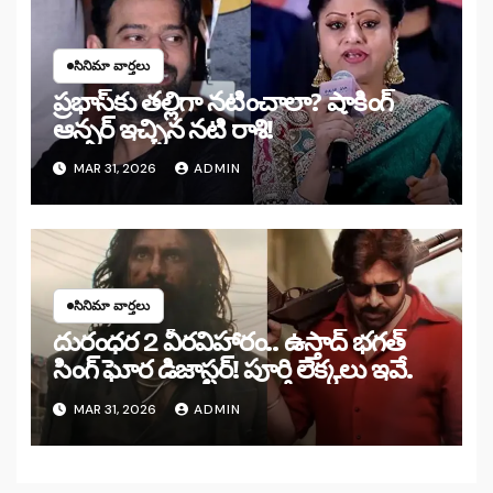
సినిమా వార్తలు
ప్రభాస్‌కు తల్లిగా నటించాలా? షాకింగ్
ఆన్సర్ ఇచ్చిన నటి రాశి!
MAR 31, 2026
ADMIN
సినిమా వార్తలు
దురంధర 2 వీరవిహారం.. ఉస్తాద్ భగత్
సింగ్ ఘోర డిజాస్టర్! పూర్తి లెక్కలు ఇవే.
MAR 31, 2026
ADMIN