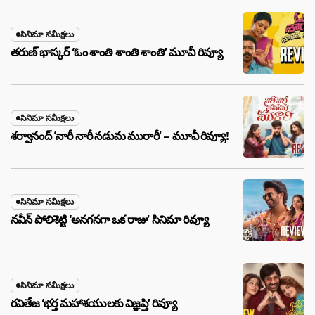
సినిమా సమీక్షలు
తరుణ్ భాస్కర్ ‘ఓం శాంతి శాంతి శాంతి’ మూవీ రివ్యూ
సినిమా సమీక్షలు
శర్వానంద్ ‘నారీ నారీ నడుమ మురారీ’ – మూవీ రివ్యూ!
సినిమా సమీక్షలు
నవీన్ పోలిశెట్టి ‘అనగనగా ఒక రాజు’ సినిమా రివ్యూ
సినిమా సమీక్షలు
రవితేజ ‘భర్త మహాశయులకు విజ్ఞప్తి’ రివ్యూ