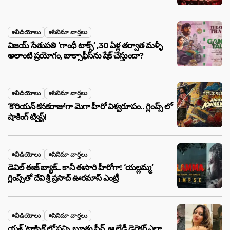
వీడియోలు
సినిమా వార్తలు
విజయ్ సేతుపతి ‘గాంధీ టాక్స్’ ,30 ఏళ్ల తర్వాత మళ్ళీ
అలాంటి ప్రయోగం, బాక్సాఫీస్‌ను షేక్ చేస్తుందా?
వీడియోలు
సినిమా వార్తలు
‘కొరియన్ కనకరాజు’గా మెగా హీరో విశ్వరూపం.. గ్లింప్స్ లో
షాకింగ్ ట్విస్ట్!
వీడియోలు
సినిమా వార్తలు
డెవిల్ ఈజ్ బ్యాక్.. కానీ ఈసారి హీరోగా! ‘యల్లమ్మ’
గ్లింప్స్‌తో దేవి శ్రీ ప్రసాద్ ఊరమాస్ ఎంట్రీ
వీడియోలు
సినిమా వార్తలు
యశ్ ‘టాక్సిక్’లో పచ్చి బూతు సీన్, ఆ లేడీ డైరెక్టర్ ఎలా