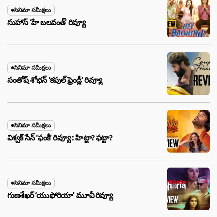
సినిమా సమీక్షలు
సుహాస్ ‘హే బలవంత్’ రివ్యూ
సినిమా సమీక్షలు
సంతోష్ శోభన్ ‘కపుల్ ఫ్రెండ్లీ’ రివ్యూ
సినిమా సమీక్షలు
విశ్వక్ సేన్ ‘ఫంకీ’ రివ్యూ : హిట్టా? ఫట్టా?
సినిమా సమీక్షలు
గుణశేఖర్ ‘యుఫోరియా’ మూవీ రివ్యూ