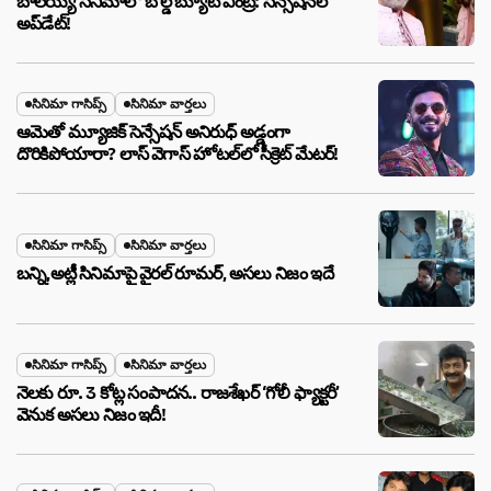
బాలయ్య సినిమాలో బోల్డ్ బ్యూటీ ఎంట్రీ: సెన్సేషనల్
అప్‌డేట్!
సినిమా గాసిప్స్
సినిమా వార్తలు
ఆమెతో మ్యూజిక్ సెన్సేషన్ అనిరుధ్ అడ్డంగా
దొరికిపోయారా? లాస్ వెగాస్ హోటల్‌లో సీక్రెట్ మేటర్!
సినిమా గాసిప్స్
సినిమా వార్తలు
బన్ని,అట్లీ సినిమాపై వైరల్ రూమర్, అసలు నిజం ఇదే
సినిమా గాసిప్స్
సినిమా వార్తలు
నెలకు రూ. 3 కోట్ల సంపాదన.. రాజశేఖర్ ‘గోలీ ఫ్యాక్టరీ’
వెనుక అసలు నిజం ఇదీ!