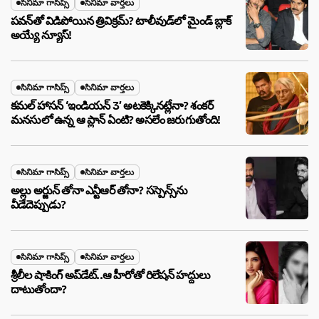
సినిమా గాసిప్స్
సినిమా వార్తలు
పవన్‌తో విడిపోయిన త్రివిక్రమ్? టాలీవుడ్‌లో మైండ్ బ్లాక్
అయ్యే న్యూస్!
సినిమా గాసిప్స్
సినిమా వార్తలు
కమల్ హాసన్ ‘ఇండియన్ 3’ అటకెక్కినట్లేనా? శంకర్
మనసులో ఉన్న ఆ ప్లాన్ ఏంటి? అసలేం జరుగుతోంది!
సినిమా గాసిప్స్
సినిమా వార్తలు
అల్లు అర్జున్ తోనా ఎన్టీఆర్ తోనా? సస్పెన్స్‌ను
వీడేదెప్పుడు?
సినిమా గాసిప్స్
సినిమా వార్తలు
శ్రీలీల షాకింగ్ అప్‌డేట్..ఆ హీరోతో రిలేషన్ హద్దులు
దాటుతోందా?