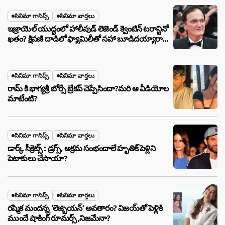
సినిమా గాసిప్స్
సినిమా వార్తలు
ఇజ్రాయెల్ యుద్ధంలో హాలీవుడ్ లెజెండ్ క్వెంటిన్ టరాన్టినో
ఖతం? క్షిపణి దాడిలో ఫ్యామిలీతో సహా బూడిదయ్యారా?
అసలు నిజం ఇదీ!
సినిమా గాసిప్స్
సినిమా వార్తలు
రామ్ కి భాగ్యశ్రీ బోర్సే బ్రేకప్ చెప్పేసిందా?మరి ఆ వీడియోల
మాటేంటి?
సినిమా గాసిప్స్
సినిమా వార్తలు
డార్క్ సీక్రెట్స్ : డ్రగ్స్, అక్రమ సంభందాలే హృతిక్ పెళ్లిని
పెటాకులు చేసాయా?
సినిమా గాసిప్స్
సినిమా వార్తలు
రష్మిక మందన్న ‘లెజ్బియన్’ అవతారం? విజయ్‌తో పెళ్లికి
ముందే షాకింగ్ రూమర్స్ ,నిజమేనా?