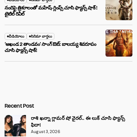
నందిపై త్రిశూలంతో మహేష్-గ్లింప్స్ చూసి ఫ్యాన్స్ షాక్ !
టైటిల్ రివీల్
వీడియోలు
సినిమా వార్తలు
‘అఖండ 2 తాండవం’ సాంగ్ ఔట్: బాలయ్య శివరూపం
చూసి ఫ్యాన్స్ షాక్!
Recent Post
రాశి ఖన్నా గ్లామర్ షో వైరల్.. ఈ లుక్ చూసి ఫ్యాన్స్
ఫిదా!
August 3, 2026