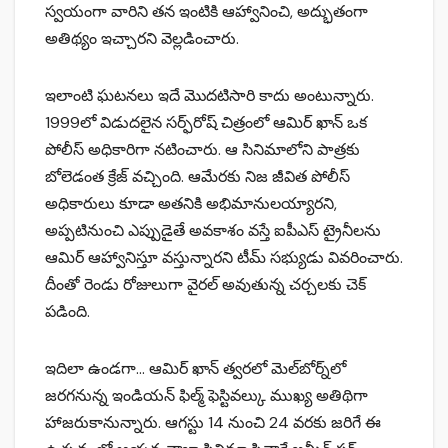
స్వయంగా వారిని తన ఇంటికి ఆహ్వానించి, అద్భుతంగా
అతిథ్యం ఇచ్చారని వెల్లడించారు.
ఇలాంటి ఘటనలు ఇదే మొదటిసారి కాదు అంటున్నారు.
1999లో విడుదలైన సర్ఫ్‌రోష్ చిత్రంలో ఆమిర్‌ ఖాన్‌ ఒక
పోలీస్ అధికారిగా నటించారు. ఆ సినిమాలోని పాత్రకు
బోలెడంత క్రేజ్ వచ్చింది. ఆమేరకు నిజ జీవిత పోలీస్
అధికారులు కూడా అతనికి అభిమానులయ్యారని,
అప్పటినుంచి ఎప్పుడైతే అవకాశం వస్తే ఐపీఎస్ ట్రైనీలను
ఆమిర్‌ ఆహ్వానిస్తూ వస్తున్నారని టీమ్ సభ్యుడు వివరించారు.
దీంతో రెండు రోజులుగా వైరల్ అవుతున్న చర్చలకు చెక్
పడింది.
ఇదిలా ఉండగా… ఆమిర్‌ ఖాన్‌ త్వరలో మెల్‌బోర్న్‌లో
జరగనున్న ఇండియన్ ఫిల్మ్ ఫెస్టివల్కు ముఖ్య అతిథిగా
హాజరుకానున్నారు. ఆగస్టు 14 నుంచి 24 వరకు జరిగే ఈ