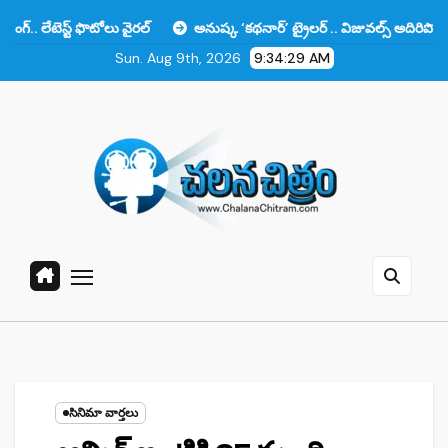
Skip
్ ఫొటోలు వైరల్
అనుష్క ‘కథనార్’ ట్రైలర్ .. విజువల్స్ అదిరిపోయాయి కానీ ఆ ఒ
to
Sun. Aug 9th, 2026
9:34:30 AM
content
సినిమా వార్తలు