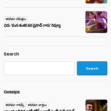
సినిమా సమీక్షలు
చిరు ‘మ‌న శంక‌ర వ‌ర ప్ర‌సాద్ గారు’ రివ్యూ
Search
Search
Gossips
సినిమా గాసిప్స్
సినిమా వార్తలు