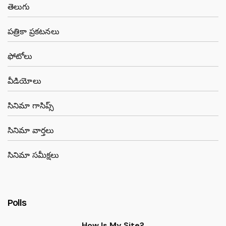
తెలుగు
పత్రికా ప్రకటనలు
ఫోటోలు
వీడియోలు
సినిమా గాసిప్స్
సినిమా వార్తలు
సినిమా సమీక్షలు
Polls
How Is My Site?