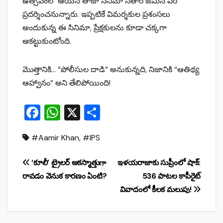
ఉత్సవంలో ఆయన తాజా సినిమా సితారే జమీన్ పర్
ప్రదర్శించనున్నారు. ఇప్పటికే విమర్శకుల ప్రశంసలు
అందుకున్న ఈ సినిమా, ప్రేక్షకులను కూడా చక్కగా
ఆకట్టుకుంటోంది.
మొత్తానికి… “పోలీసుల దాడి” అనుకున్నది, నిజానికి “ఆతిథ్య
ఆహ్వానం” అని తేలిపోయింది!
F
W
X
S
a
h
h
#Aamir Khan
,
#IPS
c
at
ar
e
s
e
Post
‘కూలీ’ ట్రైలర్‌ అకస్మాత్తుగా
ఇళయరాజా‌కు సుప్రీంలో షాక్:
b
A
రావడం వెనుక కారణం ఏంటి?
536 పాటల కాపీరైట్‌
navigation
o
p
వివాదంలో కీలక మలుపు!
o
p