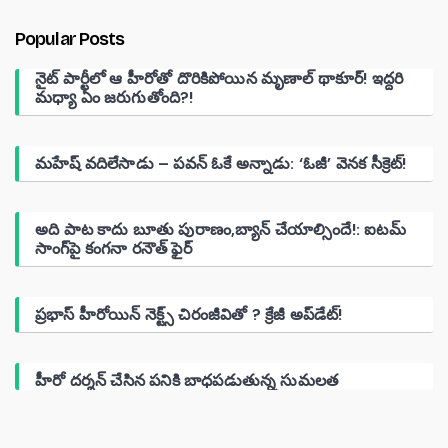
Popular Posts
నైట్ పార్టీలో ఆ హీరోతో దొరికిపోయిన మృణాల్ థాకూర్! ఇద్దరి
మధ్యా ఏం జరుగుతోంది?!
మహేష్ వదిలేసాడు – పవన్ ఓకే అన్నాడు: ‘ఓజీ’ వెనక సీక్రెట్!
అది పాట కాదు బూతు పురాణం,బ్యాన్ చేయాల్సిందే!: ఐటమ్
సాంగ్‌పై కంగనా రనౌత్ ఫైర్
ప్రభాస్ హీరోయిన్ నెక్ట్స్ చిరంజీవితో ? క్రేజీ అప్‌డేట్!
హీరో దర్శన్ చేసిన పనికి బాధపడుతున్న సుమలత