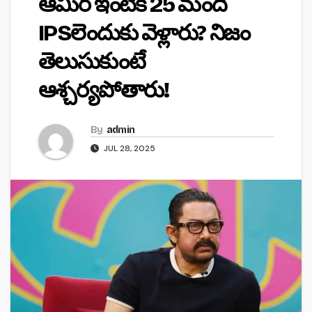
ఆమిర్ ఇంటికి 25 మంది
IPSలెందుకు వెళ్లారు? నిజం
తెలుసుకుంటే
ఆశ్చర్యపోతారు!
By
admin
JUL 28, 2025