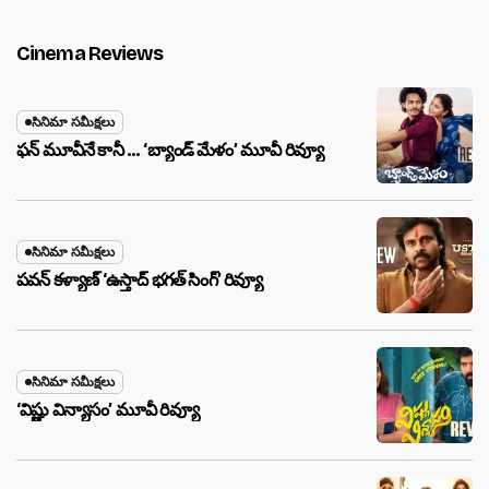
Cinema Reviews
సినిమా సమీక్షలు
ఫన్ మూవీనే కానీ … ‘బ్యాండ్‌ మేళం’ మూవీ రివ్యూ
సినిమా సమీక్షలు
పవన్ కళ్యాణ్ ‘ఉస్తాద్ భ‌గ‌త్ సింగ్’ రివ్యూ
సినిమా సమీక్షలు
‘విష్ణు విన్యాసం’ మూవీ రివ్యూ