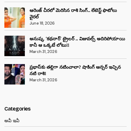
ఆరెంజ్ చీరలో మెరిసిన రాశి సింగ్.. లేటెస్ట్ ఫొటోలు
వైరల్
June 18, 2026
అనుష్క ‘కథనార్’ ట్రైలర్ .. విజువల్స్ అదిరిపోయాయి
కానీ ఆ ఒక్కటే లోటు!!
March 31, 2026
ప్రభాస్‌కు తల్లిగా నటించాలా? షాకింగ్ ఆన్సర్ ఇచ్చిన
నటి రాశి!
March 31, 2026
Categories
అవీ ఇవీ