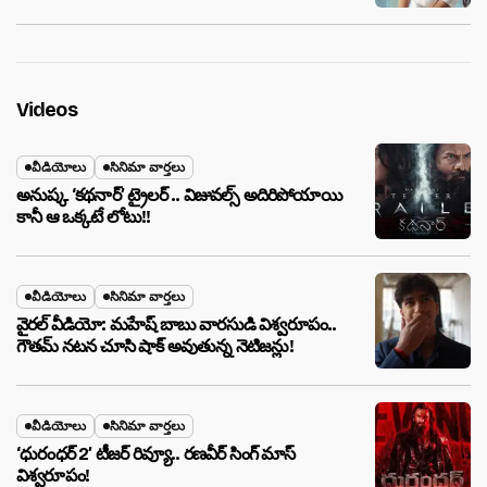
Videos
వీడియోలు
సినిమా వార్తలు
అనుష్క ‘కథనార్’ ట్రైలర్ .. విజువల్స్ అదిరిపోయాయి
కానీ ఆ ఒక్కటే లోటు!!
వీడియోలు
సినిమా వార్తలు
వైరల్ వీడియో: మహేష్ బాబు వారసుడి విశ్వరూపం..
గౌతమ్ నటన చూసి షాక్ అవుతున్న నెటిజన్లు!
వీడియోలు
సినిమా వార్తలు
‘ధురంధర్ 2’ టీజర్ రివ్యూ.. రణవీర్ సింగ్ మాస్
విశ్వరూపం!