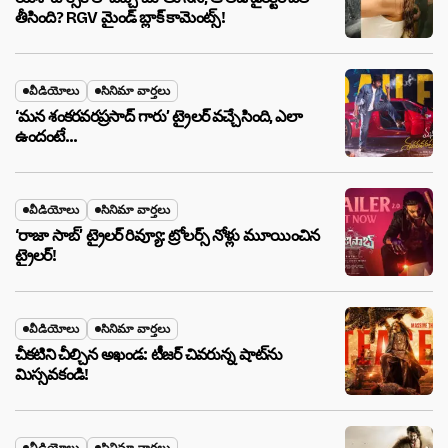
తీసింది? RGV మైండ్ బ్లాక్ కామెంట్స్!
వీడియోలు
సినిమా వార్తలు
‘మన శంకరవరప్రసాద్ గారు’ ట్రైలర్ వచ్చేసింది, ఎలా
ఉందంటే…
వీడియోలు
సినిమా వార్తలు
‘రాజా సాబ్’ ట్రైలర్ రివ్యూ: ట్రోలర్స్ నోళ్లు మూయించిన
ట్రైలర్!
వీడియోలు
సినిమా వార్తలు
చీకటిని చీల్చిన అఖండ: టీజర్ చివరున్న షాట్‌ను
మిస్సవకండి!
వీడియోలు
సినిమా వార్తలు