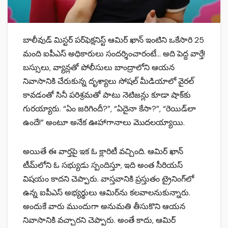
బాలీవుడ్ మిస్టర్ పర్‌ఫెక్షనిస్ట్‌ ఆమిర్‌ ఖాన్‌ ఇంటిని ఒకేసారి 25
మంది ఐపీఎస్‌ అధికారులు సందర్శించారంటే… అది పెద్ద వార్తే!
బస్సులు, వ్యాన్లతో పోలీసులు బాంద్రాలోని ఆయన
నివాసానికి చేరుకున్న దృశ్యాలు సోషల్ మీడియాలో వైరల్
కావడంతో సినీ పరిశ్రమతో పాటు నెటిజన్లు కూడా షాక్‌కు
గురయ్యారు. “ఏం జరిగిందీ?”, “ఏదైనా కేసా?”, “రెయిడ్‌లా
ఉందే!” అంటూ అనేక ఊహాగానాలు మొదలయ్యాయి.
అయితే ఈ వార్తపై ఇక ఓ క్లారిటీ వచ్చింది. ఆమిర్‌ ఖాన్
టీమ్‌లోని ఓ సభ్యుడు స్పందిస్తూ, ఇది అంత సీరియస్
విషయం కాదని చెప్పారు. వాస్తవానికి ప్రస్తుతం ట్రైనింగ్‌లో
ఉన్న ఐపీఎస్‌ అభ్యర్థులు ఆమిర్‌ను కలవాలనుకున్నారు.
అందుకే వారు ముందుగా అనుమతి తీసుకొని ఆయన
నివాసానికి వచ్చారని చెప్పారు. అంతే కాదు, ఆమిర్‌