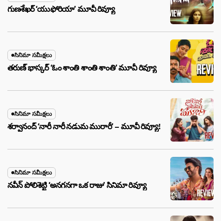
గుణశేఖర్ ‘యుఫోరియా’ మూవీ రివ్యూ
సినిమా సమీక్షలు
తరుణ్ భాస్కర్ ‘ఓం శాంతి శాంతి శాంతి’ మూవీ రివ్యూ
సినిమా సమీక్షలు
శర్వానంద్ ‘నారీ నారీ నడుమ మురారీ’ – మూవీ రివ్యూ!
సినిమా సమీక్షలు
నవీన్ పోలిశెట్టి ‘అనగనగా ఒక రాజు’ సినిమా రివ్యూ