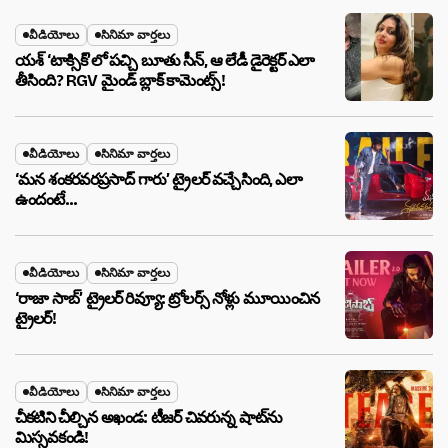
వీడియోలు
సినిమా వార్తలు
యశ్ ‘టాక్సిక్’లో పచ్చి బూతు సీన్, ఆ లేడీ డైరెక్టర్ ఎలా
తీసింది? RGV మైండ్ బ్లాక్ కామెంట్స్!
వీడియోలు
సినిమా వార్తలు
‘మన శంకరవరప్రసాద్ గారు’ ట్రైలర్ వచ్చేసింది, ఎలా
ఉందంటే…
వీడియోలు
సినిమా వార్తలు
‘రాజా సాబ్’ ట్రైలర్ రివ్యూ: ట్రోలర్స్ నోళ్లు మూయించిన
ట్రైలర్!
వీడియోలు
సినిమా వార్తలు
చీకటిని చీల్చిన అఖండ: టీజర్ చివరున్న షాట్‌ను
మిస్సవకండి!