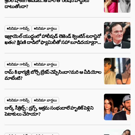
శ్రీలీల షాకింగ్ అప్‌డేట్..ఆ హీరోతో రిలేషన్ హద్దులు
దాటుతోందా?
సినిమా గాసిప్స్
సినిమా వార్తలు
ఇజ్రాయెల్ యుద్ధంలో హాలీవుడ్ లెజెండ్ క్వెంటిన్ టరాన్టినో
ఖతం? క్షిపణి దాడిలో ఫ్యామిలీతో సహా బూడిదయ్యారా?
అసలు నిజం ఇదీ!
సినిమా గాసిప్స్
సినిమా వార్తలు
రామ్ కి భాగ్యశ్రీ బోర్సే బ్రేకప్ చెప్పేసిందా?మరి ఆ వీడియోల
మాటేంటి?
సినిమా గాసిప్స్
సినిమా వార్తలు
డార్క్ సీక్రెట్స్ : డ్రగ్స్, అక్రమ సంభందాలే హృతిక్ పెళ్లిని
పెటాకులు చేసాయా?