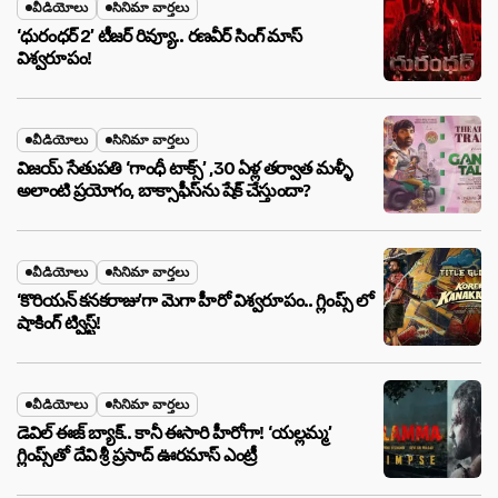
వీడియోలు
సినిమా వార్తలు
‘ధురంధర్ 2’ టీజర్ రివ్యూ.. రణవీర్ సింగ్ మాస్
విశ్వరూపం!
వీడియోలు
సినిమా వార్తలు
విజయ్ సేతుపతి ‘గాంధీ టాక్స్’ ,30 ఏళ్ల తర్వాత మళ్ళీ
అలాంటి ప్రయోగం, బాక్సాఫీస్‌ను షేక్ చేస్తుందా?
వీడియోలు
సినిమా వార్తలు
‘కొరియన్ కనకరాజు’గా మెగా హీరో విశ్వరూపం.. గ్లింప్స్ లో
షాకింగ్ ట్విస్ట్!
వీడియోలు
సినిమా వార్తలు
డెవిల్ ఈజ్ బ్యాక్.. కానీ ఈసారి హీరోగా! ‘యల్లమ్మ’
గ్లింప్స్‌తో దేవి శ్రీ ప్రసాద్ ఊరమాస్ ఎంట్రీ