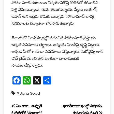
సోనూ సూద్ కుటుంబం విషయానికొస్తే 1996లో సోనాలిని
పెళ్లి చేసుకున్నాడు. ఈమె తెలుగమ్మాయే. వీళ్లకు అయాన్,
ఇషాన్ అని ఇద్దరు కొడుకులున్నారు. సోనూసూద్ భార్య
సినిమాలకు నిర్మాతగా కొనసాగుతున్నారు.
తెలుగులో విలన్ పాత్రల్లో నటించిన సోనూసూద్ ప్రస్తుతం
ఇక్కడ సినిమాలు తగ్గాయి. ఇప్పుడు హిందీపై దృష్టి పెట్టారు.
అక్కడ హీరోగా కూడా సినిమాలు చేస్తున్నారు. మరోవైపు లాక్
డౌన్ టైమ్ నుంచి తన వంతుగా చాలామందికి
సాయం చేస్తున్నాడు.
F
W
X
S
a
h
h
#Sonu Sood
c
at
ar
e
s
e
Post
ఏం కాకా…అప్పుడే
భారతీరాజా ఇంట్లో విషాదం,
b
A
ఓటిటిలోకి ‘మజాకా’?
కుమారుడు మృతి