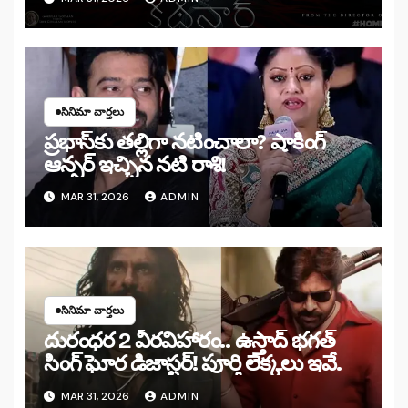
సినిమా వార్తలు
ప్రభాస్‌కు తల్లిగా నటించాలా? షాకింగ్
ఆన్సర్ ఇచ్చిన నటి రాశి!
MAR 31, 2026
ADMIN
సినిమా వార్తలు
దురంధర 2 వీరవిహారం.. ఉస్తాద్ భగత్
సింగ్ ఘోర డిజాస్టర్! పూర్తి లెక్కలు ఇవే.
MAR 31, 2026
ADMIN