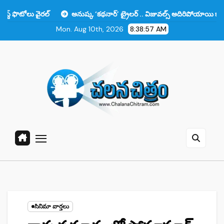
Skip
వైరల్
అనుష్క ‘కథనార్’ ట్రైలర్ .. విజువల్స్ అదిరిపోయాయి కానీ ఆ ఒక్కటే లో
to
Mon. Aug 10th, 2026
8:38:58 AM
content
సినిమా వార్తలు