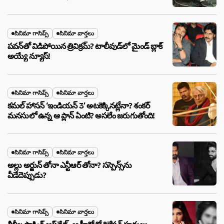
సినిమా గాసిప్స్
సినిమా వార్తలు
పవన్‌తో విడిపోయిన త్రివిక్రమ్? టాలీవుడ్‌లో మైండ్ బ్లాక్
అయ్యే న్యూస్!
సినిమా గాసిప్స్
సినిమా వార్తలు
కమల్ హాసన్ ‘ఇండియన్ 3’ అటకెక్కినట్లేనా? శంకర్
మనసులో ఉన్న ఆ ప్లాన్ ఏంటి? అసలేం జరుగుతోంది!
సినిమా గాసిప్స్
సినిమా వార్తలు
అల్లు అర్జున్ తోనా ఎన్టీఆర్ తోనా? సస్పెన్స్‌ను
వీడేదెప్పుడు?
సినిమా గాసిప్స్
సినిమా వార్తలు