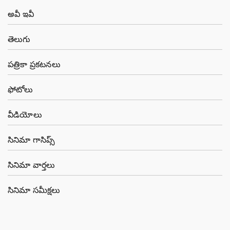
అవీ ఇవీ
తెలుగు
పత్రికా ప్రకటనలు
ఫోటోలు
వీడియోలు
సినిమా గాసిప్స్
సినిమా వార్తలు
సినిమా సమీక్షలు