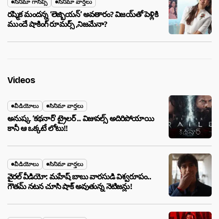
సినిమా గాసిప్స్
సినిమా వార్తలు
రష్మిక మందన్న ‘లెజ్బియన్’ అవతారం? విజయ్‌తో పెళ్లికి
ముందే షాకింగ్ రూమర్స్ ,నిజమేనా?
Videos
వీడియోలు
సినిమా వార్తలు
అనుష్క ‘కథనార్’ ట్రైలర్ .. విజువల్స్ అదిరిపోయాయి
కానీ ఆ ఒక్కటే లోటు!!
వీడియోలు
సినిమా వార్తలు
వైరల్ వీడియో: మహేష్ బాబు వారసుడి విశ్వరూపం..
గౌతమ్ నటన చూసి షాక్ అవుతున్న నెటిజన్లు!