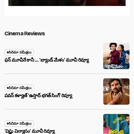
Cinema Reviews
సినిమా సమీక్షలు
ఫన్ మూవీనే కానీ … ‘బ్యాండ్‌ మేళం’ మూవీ రివ్యూ
సినిమా సమీక్షలు
పవన్ కళ్యాణ్ ‘ఉస్తాద్ భ‌గ‌త్ సింగ్’ రివ్యూ
సినిమా సమీక్షలు
‘విష్ణు విన్యాసం’ మూవీ రివ్యూ