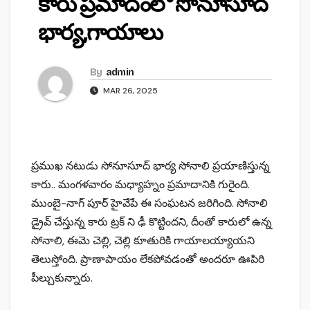
కారు ప్రమాదంలో సోనూసూద్
భార్య,గాయాలు
By
admin
MAR 26, 2025
ప్రముఖ నటుడు సోనూసూద్ భార్య సోనాలి ప్రయాణిస్తున్న
కారు.. మంగళవారం మధ్యాహ్నం ప్రమాదానికి గురైంది.
ముంబై-నాగ్ పూర్ హైవేపే ఈ సంఘటన జరిగింది. సోనాలి
డ్రైవ్ చేస్తున్న కారు ట్రక్ ని ఢీ కొట్టిందని, దీంతో కారులో ఉన్న
సోనాలి, ఈమె చెల్లి, చెల్లి కూతురికి గాయాలయ్యాయని
తెలుస్తోంది. ప్రాణాపాయం లేకపోవడంతో అందరూ ఊపిరి
పీల్చుకున్నారు.