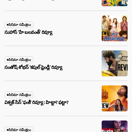
సినిమా సమీక్షలు
సుహాస్ ‘హే బలవంత్’ రివ్యూ
సినిమా సమీక్షలు
సంతోష్ శోభన్ ‘కపుల్ ఫ్రెండ్లీ’ రివ్యూ
సినిమా సమీక్షలు
విశ్వక్ సేన్ ‘ఫంకీ’ రివ్యూ : హిట్టా? ఫట్టా?
సినిమా సమీక్షలు