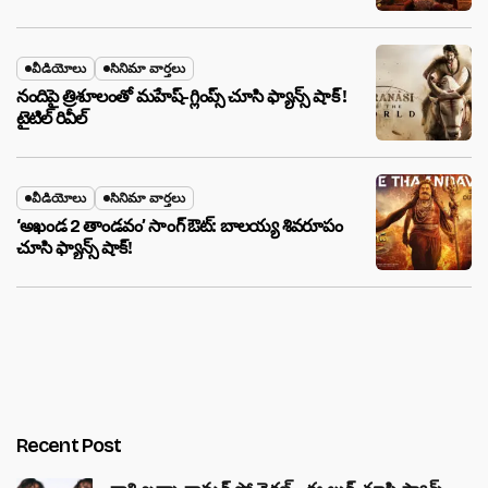
వీడియోలు
సినిమా వార్తలు
నందిపై త్రిశూలంతో మహేష్-గ్లింప్స్ చూసి ఫ్యాన్స్ షాక్ !
టైటిల్ రివీల్
వీడియోలు
సినిమా వార్తలు
‘అఖండ 2 తాండవం’ సాంగ్ ఔట్: బాలయ్య శివరూపం
చూసి ఫ్యాన్స్ షాక్!
Recent Post