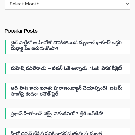
Popular Posts
నైట్ పార్టీలో ఆ హీరోతో దొరికిపోయిన మృణాల్ థాకూర్! ఇద్దరి
మధ్యా ఏం జరుగుతోంది?!
మహేష్ వదిలేసాడు – పవన్ ఓకే అన్నాడు: ‘ఓజీ’ వెనక సీక్రెట్!
అది పాట కాదు బూతు పురాణం,బ్యాన్ చేయాల్సిందే!: ఐటమ్
సాంగ్‌పై కంగనా రనౌత్ ఫైర్
ప్రభాస్ హీరోయిన్ నెక్ట్స్ చిరంజీవితో ? క్రేజీ అప్‌డేట్!
హీరో దర్శన్ చేసిన పనికి బాధపడుతున్న సుమలత