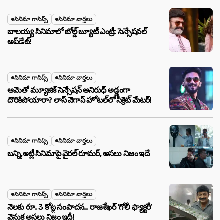
సినిమా గాసిప్స్
సినిమా వార్తలు
బాలయ్య సినిమాలో బోల్డ్ బ్యూటీ ఎంట్రీ: సెన్సేషనల్
అప్‌డేట్!
సినిమా గాసిప్స్
సినిమా వార్తలు
ఆమెతో మ్యూజిక్ సెన్సేషన్ అనిరుధ్ అడ్డంగా
దొరికిపోయారా? లాస్ వెగాస్ హోటల్‌లో సీక్రెట్ మేటర్!
సినిమా గాసిప్స్
సినిమా వార్తలు
బన్ని,అట్లీ సినిమాపై వైరల్ రూమర్, అసలు నిజం ఇదే
సినిమా గాసిప్స్
సినిమా వార్తలు
నెలకు రూ. 3 కోట్ల సంపాదన.. రాజశేఖర్ ‘గోలీ ఫ్యాక్టరీ’
వెనుక అసలు నిజం ఇదీ!