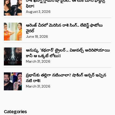
రాశి ఖన్నా గ్లామర్ షో వైరల్.. ఈ లుక్ చూసి ఫ్యాన్స్
ఫిదా!
August 3, 2026
ఆరెంజ్ చీరలో మెరిసిన రాశి సింగ్.. లేటెస్ట్ ఫొటోలు
వైరల్
June 18, 2026
అనుష్క ‘కథనార్’ ట్రైలర్ .. విజువల్స్ అదిరిపోయాయి
కానీ ఆ ఒక్కటే లోటు!!
March 31, 2026
ప్రభాస్‌కు తల్లిగా నటించాలా? షాకింగ్ ఆన్సర్ ఇచ్చిన
నటి రాశి!
March 31, 2026
Categories