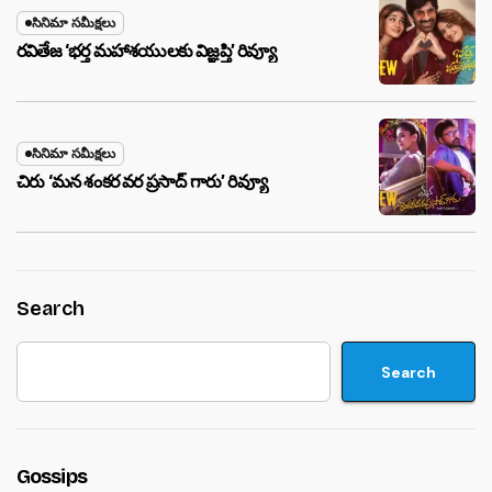
సినిమా సమీక్షలు
రవితేజ ‘భర్త మహాశయులకు విజ్ఞప్తి’ రివ్యూ
సినిమా సమీక్షలు
చిరు ‘మ‌న శంక‌ర వ‌ర ప్ర‌సాద్ గారు’ రివ్యూ
Search
Search
Gossips