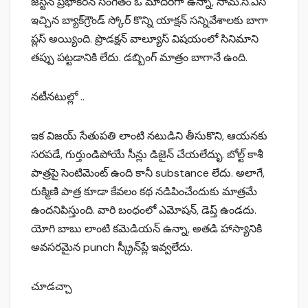
జస్టిన్ ప్రభాకరన్ సంగీతం ఓ మాదిరిగా ఉన్నా, సామ్.సి.ఎస్
ఇచ్చిన బ్యాక్‌గ్రౌండ్ స్కోర్ కొన్ని యాక్షన్ సన్నివేశాలకు బాగా
ప్లస్ అయ్యింది. ప్రొడక్షన్ వాల్యూస్ విషయంలో సినిమాని
తప్పు పట్టడానికి లేదు. డబ్బింగ్ మాత్రం బాగానే ఉంది.
నటీనటుల్లో ..
ఇక విజయ్ సేతుపతి లాంటి నటుడిని తీసుకొని, ఆయనకు
సరపడే, గుర్తుండిపోయే సీన్లు డిజైన్ చేయలేదుృ. బోల్ట్ కాశీ
పాత్రపై సెంటిమెంట్ ఉంది కానీ substance లేదు. అలాగే,
రుక్మిణి పాత్ర కూడా కేవలం కథ నడిపించేందుకు మాత్రమే
ఉందనిపిస్తుంది. వారి బంధంలో ఎమోషన్, డెప్త్ ఉండదు.
యోగి బాబు లాంటి కమెడియన్ ఉన్నా, అతడి హాస్యానికి
అవసరమైన punch స్క్రీన్‌ప్లే ఇవ్వలేదు.
చూడచ్చా