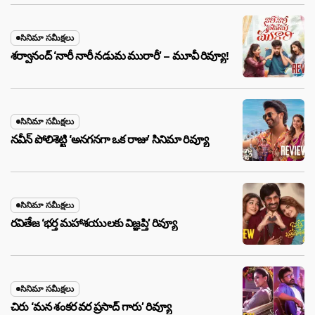
సినిమా సమీక్షలు
శర్వానంద్ ‘నారీ నారీ నడుమ మురారీ’ – మూవీ రివ్యూ!
సినిమా సమీక్షలు
నవీన్ పోలిశెట్టి ‘అనగనగా ఒక రాజు’ సినిమా రివ్యూ
సినిమా సమీక్షలు
రవితేజ ‘భర్త మహాశయులకు విజ్ఞప్తి’ రివ్యూ
సినిమా సమీక్షలు
చిరు ‘మ‌న శంక‌ర వ‌ర ప్ర‌సాద్ గారు’ రివ్యూ