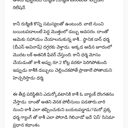
రిలేషనే.
కానీ రుక్మిణి కొన్ని సమస్యలతో ఉంటుంది. వాటి నుంచి
బయిటపడాలంటే పెద్ద మొత్తంలో డబ్బు అవసరం. దాంతో
ఆమెకు సహాయం చేయాలనుకున్న కాశీ… స్థానిక డాన్ ధర్మ
(బీఎస్ అవినాష్) దగ్గరకు వెళ్తాడు. అక్కడ ఆడిన జూదంలో
మొదట లక్ అతనికి ఫేవర్ చేస్తుంది. కానీ ధర్మ మోసం
చేయడంతో కాశీ అప్పు రూ.2 కోట్ల వరకూ పెరిగిపోతుంది.
ఇప్పుడు కాశీకి డబ్బులు చెల్లించకపోతే ప్రాణాలే పోతాయని
హెచ్చరిస్తాడు ధర్మ.
ఈ తీవ్ర పరిస్థితిని ఎదుర్కోవటానికి కాశీ ఓ బ్యాంక్ దొంగతనం
చేస్తాడు. దాంతో అతని వెనక పోలీసులు పడతారు.వారి
నుంచి కాశీ ఎలా తప్పించుకుని బయటపడ్డాడు?మరో ప్రక్క
ధర్మ గ్యాంగ్ తో కాశీ ఎలా పోరాడి గెలిచాడో ఇదే ‘ఏస్’ సినిమా
ప్రధాన కథాంశం.