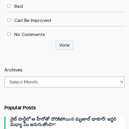
Bad
Can Be Improved
No Comments
View Results
Archives
Popular Posts
నైట్ పార్టీలో ఆ హీరోతో దొరికిపోయిన మృణాల్ థాకూర్! ఇద్దరి
మధ్యా ఏం జరుగుతోంది?!