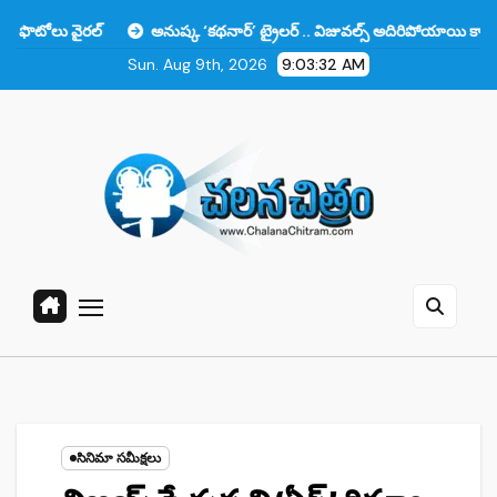
Skip
్
అనుష్క ‘కథనార్’ ట్రైలర్ .. విజువల్స్ అదిరిపోయాయి కానీ ఆ ఒక్కటే లోటు!!
to
Sun. Aug 9th, 2026
9:03:33 AM
content
సినిమా సమీక్షలు