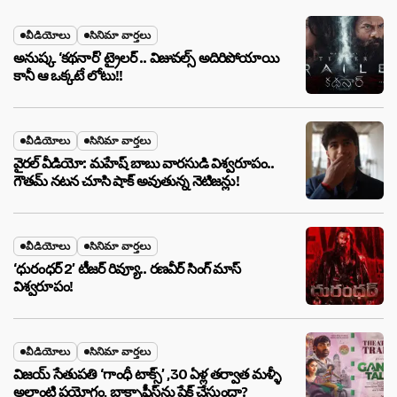
వీడియోలు
సినిమా వార్తలు
అనుష్క ‘కథనార్’ ట్రైలర్ .. విజువల్స్ అదిరిపోయాయి
కానీ ఆ ఒక్కటే లోటు!!
వీడియోలు
సినిమా వార్తలు
వైరల్ వీడియో: మహేష్ బాబు వారసుడి విశ్వరూపం..
గౌతమ్ నటన చూసి షాక్ అవుతున్న నెటిజన్లు!
వీడియోలు
సినిమా వార్తలు
‘ధురంధర్ 2’ టీజర్ రివ్యూ.. రణవీర్ సింగ్ మాస్
విశ్వరూపం!
వీడియోలు
సినిమా వార్తలు
విజయ్ సేతుపతి ‘గాంధీ టాక్స్’ ,30 ఏళ్ల తర్వాత మళ్ళీ
అలాంటి ప్రయోగం, బాక్సాఫీస్‌ను షేక్ చేస్తుందా?