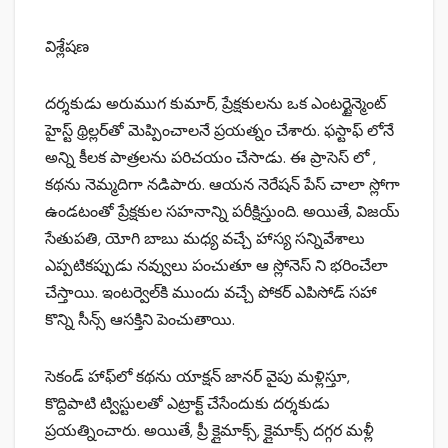
విశ్లేషణ
దర్శకుడు అరు‌ము‌గ కుమార్, ప్రేక్షకులను ఒక ఎంటర్టైన్మెంట్
హైస్ట్ థ్రిల్లర్‌తో మెప్పించాలనే ప్రయత్నం చేశారు. ఫస్టాఫ్ లోనే
అన్ని కీలక పాత్రలను పరిచయం చేసాడు. ఈ ప్రాసెస్ లో ,
కథను నెమ్మదిగా నడిపారు. ఆయన నెరేషన్ పేస్ చాలా స్లోగా
ఉండటంతో ప్రేక్షకుల సహనాన్ని పరీక్షిస్తుంది. అయితే, విజయ్
సేతుపతి, యోగి బాబు మధ్య వచ్చే హాస్య సన్నివేశాలు
ఎప్పటికప్పుడు నవ్వులు పంచుతూ ఆ స్లోనెస్ ని భరించేలా
చేస్తాయి. ఇంటర్వెల్‌కి ముందు వచ్చే పోకర్ ఎపిసోడ్‌ సహా
కొన్ని సీన్స్ ఆసక్తిని పెంచుతాయి.
సెకండ్ హాఫ్‌లో కథను యాక్షన్ జానర్ వైపు మళ్లిస్తూ,
కొద్దిపాటి ట్విస్టులతో ఎట్రాక్ట్ చేసేందుకు దర్శకుడు
ప్రయత్నించారు. అయితే, ప్రీ క్లైమాక్స్, క్లైమాక్స్ దగ్గర మళ్లీ