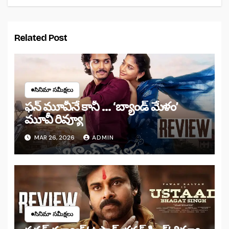
Related Post
సినిమా సమీక్షలు
ఫన్ మూవీనే కానీ … ‘బ్యాండ్‌ మేళం’
మూవీ రివ్యూ
MAR 26, 2026
ADMIN
సినిమా సమీక్షలు