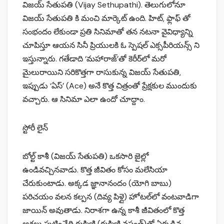
విజయ్ సేతుపతి (Vijay Sethupathi). తెలుగులోనూ
విజయ్ సేతుపతి కి మంచి మార్కెట్ ఉంది. హిట్, ఫ్లాఫ్ తో
సంభందం లేకుండా ప్రతి సినిమాతో తన నటనా వైవిధ్యాన్ని
చూపిస్తూ ఆయన సినీ ప్రియులకి ఓ స్పెషల్ ఎక్సపీరియన్స్ ని
ఇస్తున్నారు. గతేడాది ‘మహారాజ్’తో కెరీర్‌లో మరో
మైలురాయిని సరికొత్తగా రాసుకున్న విజయ్‌ సేతుపతి,
ఇప్పుడు ‘ఏస్’ (Ace) అనే కొత్త చిత్రంతో ప్రేక్షకుల ముందుకు
వచ్చారు. ఆ సినిమా ఎలా ఉందో చూద్దాం.
స్టోరీ లైన్
బోల్ట్ కాశీ (విజయ్ సేతుపతి) ఒకసారి జైల్లో
ఉండివచ్చినవాడు. కొత్త జీవితం కోసం మలేసియా
చేరుకుంటాడు. అక్కడ జ్ఞానానందం (యోగి బాబు)
పరిచయం వలన కల్పన (దివ్య పిళ్లై) హోటల్‌లో వంటవాడిగా
జాయిన్ అవుతాడు. నిరాశగా ఉన్న కాశీ జీవితంలో కొత్త
ఆశలు పుట్టించేది రుక్మిణి (రుక్మిణి వసంత్)తో ఏర్పడిన