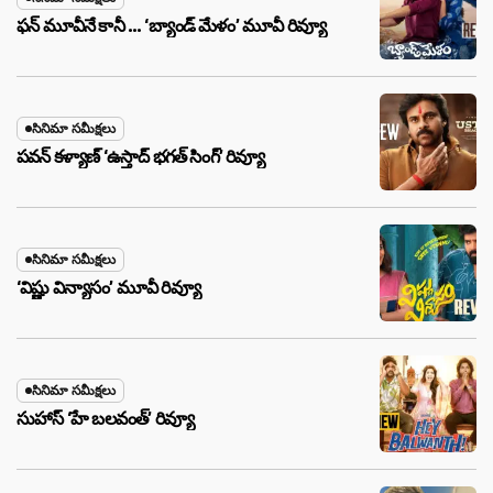
ఫన్ మూవీనే కానీ … ‘బ్యాండ్‌ మేళం’ మూవీ రివ్యూ
సినిమా సమీక్షలు
పవన్ కళ్యాణ్ ‘ఉస్తాద్ భ‌గ‌త్ సింగ్’ రివ్యూ
సినిమా సమీక్షలు
‘విష్ణు విన్యాసం’ మూవీ రివ్యూ
సినిమా సమీక్షలు
సుహాస్ ‘హే బలవంత్’ రివ్యూ