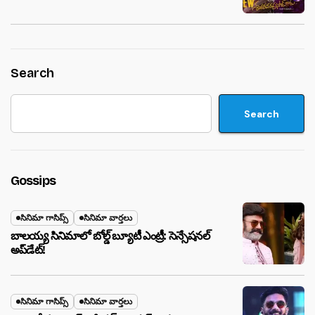
Search
Search
Gossips
సినిమా గాసిప్స్
సినిమా వార్తలు
బాలయ్య సినిమాలో బోల్డ్ బ్యూటీ ఎంట్రీ: సెన్సేషనల్
అప్‌డేట్!
సినిమా గాసిప్స్
సినిమా వార్తలు