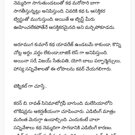
నెమ్మదిగా సాగుతుండటంతో కథ మరోసారి బాగా
సాగతీస్తున్నట్లు అనిపిస్తుంది. చివరికి కథ ఓ ఆసక్తికర
ట్విస్టుతో ముగుస్తుంది. అయితే ఆ ట్విస్ట్ మీరు
ఊహించలేకపోతేనే ఆసక్తికరమైనది అని మర్చిపోకూడదు.
అరూ‌ము‌గ కుమార్ కథ యావరేజ్ ఉండటమే కాకుండా, కొన్ని
చోట్ల అర్దం ,పర్దం లేకుండా,లాజిక్ లెస్ గా అనిపిస్తుంది.
అయినా సరే, విజయ్ సేతుపతి, యోగి బాబు పర్ఫార్మెన్సులు,
హాస్య సన్నివేశాలతో ఈ లోపాలను కవర్ చేయగలిగారు.
టెక్నికల్ గా చూస్తే…
కరన్ బి. రావత్‌ సినిమాటోగ్రఫీ బాగుంది. మలేసియాలోని
లొకేషన్లను ఆకర్షణీయంగా చూపించారు. ఎడిటింగ్ మాత్రం
మరింత మెరుగ్గా ఉండాల్సింది. ఎందుకంటే చాలా
సన్నివేశాలు కథ నెమ్మదిగా సాగడానికి ఎడిటింగే కారణం.