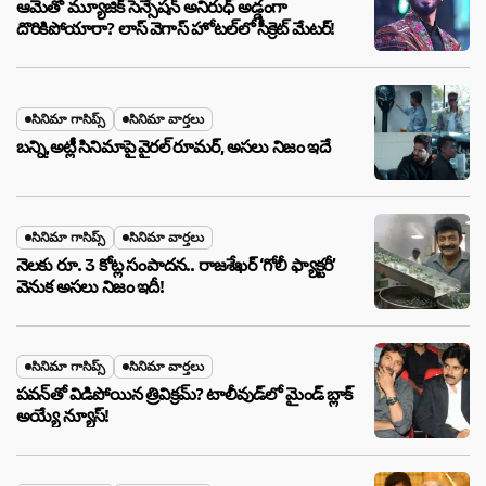
ఆమెతో మ్యూజిక్ సెన్సేషన్ అనిరుధ్ అడ్డంగా
దొరికిపోయారా? లాస్ వెగాస్ హోటల్‌లో సీక్రెట్ మేటర్!
సినిమా గాసిప్స్
సినిమా వార్తలు
బన్ని,అట్లీ సినిమాపై వైరల్ రూమర్, అసలు నిజం ఇదే
సినిమా గాసిప్స్
సినిమా వార్తలు
నెలకు రూ. 3 కోట్ల సంపాదన.. రాజశేఖర్ ‘గోలీ ఫ్యాక్టరీ’
వెనుక అసలు నిజం ఇదీ!
సినిమా గాసిప్స్
సినిమా వార్తలు
పవన్‌తో విడిపోయిన త్రివిక్రమ్? టాలీవుడ్‌లో మైండ్ బ్లాక్
అయ్యే న్యూస్!