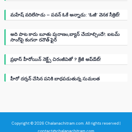
మహేష్ వదిలేసాడు – పవన్ ఓకే అన్నాడు: ‘ఓజీ’ వెనక సీక్రెట్!
అది పాట కాదు బూతు పురాణం,బ్యాన్ చేయాల్సిందే!: ఐటమ్
సాంగ్‌పై కంగనా రనౌత్ ఫైర్
ప్రభాస్ హీరోయిన్ నెక్ట్స్ చిరంజీవితో ? క్రేజీ అప్‌డేట్!
హీరో దర్శన్ చేసిన పనికి బాధపడుతున్న సుమలత
Copyright © 2026 Chalanachitram.com. All rights reserved |
contact@chalanachitram.com