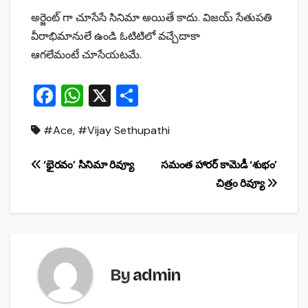
అర్జెంట్ గా చూసేసే సినిమా అయితే కాదు. విజయ్ సేతుపతి
వీరాభిమానులే ఉండి ఓటిటిలో వచ్చేదాకా
ఆగలేమంటే చూసేయటమే.
F
W
X
S
a
h
h
#Ace
,
#Vijay Sethupathi
c
at
ar
e
s
e
Post
‘భైరవం’ సినిమా రివ్యూ
సమంత హారర్ కామెడీ ‘శుభం’
b
A
చిత్రం రివ్యూ
navigation
o
p
o
p
k
By
admin