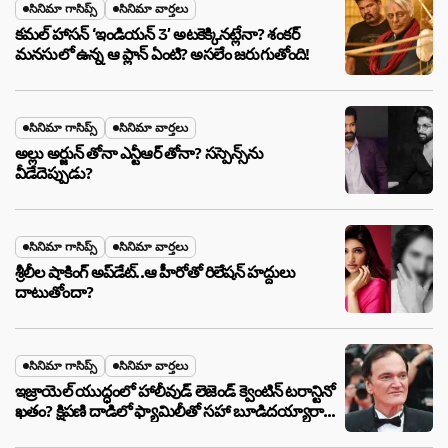
సినిమా గాసిప్స్
సినిమా వార్తలు
కమల్ హాసన్ ‘ఇండియన్ 3’ అటకెక్కినట్లేనా? శంకర్
మనసులో ఉన్న ఆ ప్లాన్ ఏంటి? అసలేం జరుగుతోంది!
సినిమా గాసిప్స్
సినిమా వార్తలు
అల్లు అర్జున్ తోనా ఎన్టీఆర్ తోనా? సస్పెన్స్‌ను
వీడేదెప్పుడు?
సినిమా గాసిప్స్
సినిమా వార్తలు
శ్రీలీల షాకింగ్ అప్‌డేట్..ఆ హీరోతో రిలేషన్ హద్దులు
దాటుతోందా?
సినిమా గాసిప్స్
సినిమా వార్తలు
ఇజ్రాయెల్ యుద్ధంలో హాలీవుడ్ లెజెండ్ క్వెంటిన్ టరాన్టినో
ఖతం? క్షిపణి దాడిలో ఫ్యామిలీతో సహా బూడిదయ్యారా?
అసలు నిజం ఇదీ!