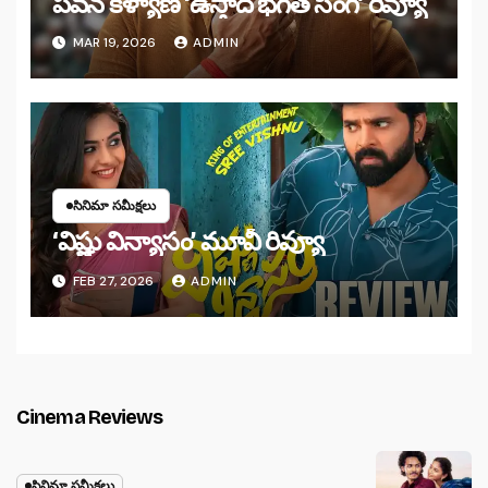
పవన్ కళ్యాణ్ ‘ఉస్తాద్ భ‌గ‌త్ సింగ్’ రివ్యూ
MAR 19, 2026
ADMIN
సినిమా సమీక్షలు
‘విష్ణు విన్యాసం’ మూవీ రివ్యూ
FEB 27, 2026
ADMIN
Cinema Reviews
సినిమా సమీక్షలు