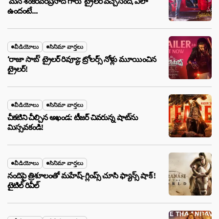
‘మన శంకరవరప్రసాద్ గారు’ ట్రైలర్ వచ్చేసింది, ఎలా
ఉందంటే…
వీడియోలు
సినిమా వార్తలు
‘రాజా సాబ్’ ట్రైలర్ రివ్యూ: ట్రోలర్స్ నోళ్లు మూయించిన
ట్రైలర్!
వీడియోలు
సినిమా వార్తలు
చీకటిని చీల్చిన అఖండ: టీజర్ చివరున్న షాట్‌ను
మిస్సవకండి!
వీడియోలు
సినిమా వార్తలు
నందిపై త్రిశూలంతో మహేష్-గ్లింప్స్ చూసి ఫ్యాన్స్ షాక్ !
టైటిల్ రివీల్