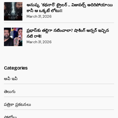
అనుష్క ‘కథనార్’ ట్రైలర్ .. విజువల్స్ అదిరిపోయాయి
కానీ ఆ ఒక్కటే లోటు!!
March 31, 2026
ప్రభాస్‌కు తల్లిగా నటించాలా? షాకింగ్ ఆన్సర్ ఇచ్చిన
నటి రాశి!
March 31, 2026
Categories
అవీ ఇవీ
తెలుగు
పత్రికా ప్రకటనలు
ఫోటోలు