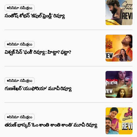
సినిమా సమీక్షలు
సంతోష్ శోభన్ ‘కపుల్ ఫ్రెండ్లీ’ రివ్యూ
సినిమా సమీక్షలు
విశ్వక్ సేన్ ‘ఫంకీ’ రివ్యూ : హిట్టా? ఫట్టా?
సినిమా సమీక్షలు
గుణశేఖర్ ‘యుఫోరియా’ మూవీ రివ్యూ
సినిమా సమీక్షలు
తరుణ్ భాస్కర్ ‘ఓం శాంతి శాంతి శాంతి’ మూవీ రివ్యూ