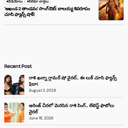
వీడియోలు
సినిమా వార్తలు
‘అఖండ 2 తాండవం’ సాంగ్ ఔట్: బాలయ్య శివరూపం
చూసి ఫ్యాన్స్ షాక్!
Recent Post
రాశి ఖన్నా గ్లామర్ షో వైరల్.. ఈ లుక్ చూసి ఫ్యాన్స్
ఫిదా!
August 3, 2026
ఆరెంజ్ చీరలో మెరిసిన రాశి సింగ్.. లేటెస్ట్ ఫొటోలు
వైరల్
June 18, 2026