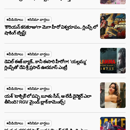
వీడియోలు
సినిమా వార్తలు
‘కొరియన్ కనకరాజు’గా మెగా హీరో విశ్వరూపం.. గ్లింప్స్ లో
షాకింగ్ ట్విస్ట్!
వీడియోలు
సినిమా వార్తలు
డెవిల్ ఈజ్ బ్యాక్.. కానీ ఈసారి హీరోగా! ‘యల్లమ్మ’
గ్లింప్స్‌తో దేవి శ్రీ ప్రసాద్ ఊరమాస్ ఎంట్రీ
వీడియోలు
సినిమా వార్తలు
యశ్ ‘టాక్సిక్’లో పచ్చి బూతు సీన్, ఆ లేడీ డైరెక్టర్ ఎలా
తీసింది? RGV మైండ్ బ్లాక్ కామెంట్స్!
వీడియోలు
సినిమా వార్తలు