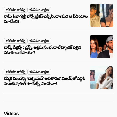
సినిమా గాసిప్స్
సినిమా వార్తలు
రామ్ కి భాగ్యశ్రీ బోర్సే బ్రేకప్ చెప్పేసిందా?మరి ఆ వీడియోల
మాటేంటి?
సినిమా గాసిప్స్
సినిమా వార్తలు
డార్క్ సీక్రెట్స్ : డ్రగ్స్, అక్రమ సంభందాలే హృతిక్ పెళ్లిని
పెటాకులు చేసాయా?
సినిమా గాసిప్స్
సినిమా వార్తలు
రష్మిక మందన్న ‘లెజ్బియన్’ అవతారం? విజయ్‌తో పెళ్లికి
ముందే షాకింగ్ రూమర్స్ ,నిజమేనా?
Videos