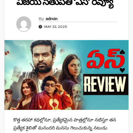
విజయ్ సేతుపతి ‘ఏస్’ రివ్యూ
By
admin
MAY 23, 2025
కొత్త తరహా కథల్లోనూ, ప్రత్యేకమైన పాత్రల్లోనూ నటిస్తూ తన
ప్రత్యేక శైలితో మనందరి మనసు గెలుచుకున్న నటుడు