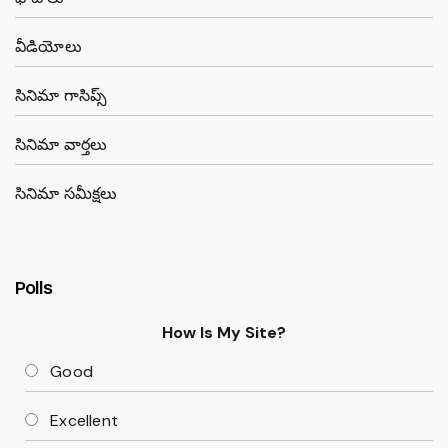
వీడియోలు
సినిమా గాసిప్స్
సినిమా వార్తలు
సినిమా సమీక్షలు
Polls
How Is My Site?
Good
Excellent