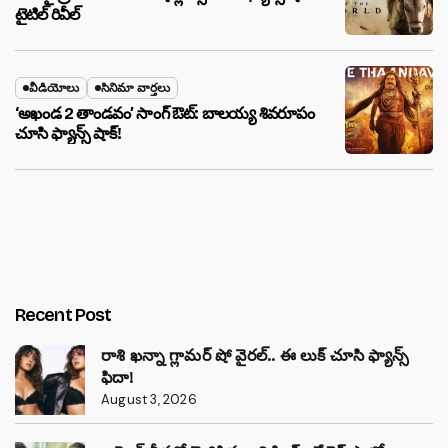
టైటిల్ రివీల్
వీడియోలు
సినిమా వార్తలు
‘అఖండ 2 తాండవం’ సాంగ్ ఔట్: బాలయ్య శివరూపం
చూసి ఫ్యాన్స్ షాక్!
Recent Post
రాశి ఖన్నా గ్లామర్ షో వైరల్.. ఈ లుక్ చూసి ఫ్యాన్స్
ఫిదా!
August 3, 2026