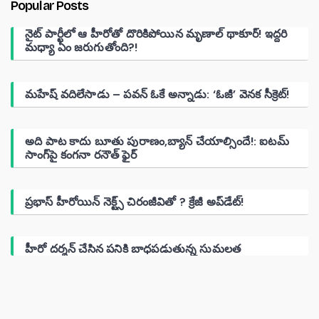
Popular Posts
నైట్ పార్టీలో ఆ హీరోతో దొరికిపోయిన మృణాల్ థాకూర్! ఇద్దరి
మధ్యా ఏం జరుగుతోంది?!
మహేష్ వదిలేసాడు – పవన్ ఓకే అన్నాడు: ‘ఓజీ’ వెనక సీక్రెట్!
అది పాట కాదు బూతు పురాణం,బ్యాన్ చేయాల్సిందే!: ఐటమ్
సాంగ్‌పై కంగనా రనౌత్ ఫైర్
ప్రభాస్ హీరోయిన్ నెక్ట్స్ చిరంజీవితో ? క్రేజీ అప్‌డేట్!
హీరో దర్శన్ చేసిన పనికి బాధపడుతున్న సుమలత