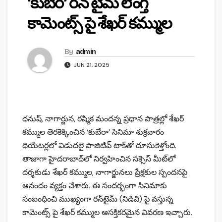
‘కుబేర’ రన్ టైమ్ లెంగ్త్
కామెంట్స్ పై శేఖర్ కమ్ముల
By
admin
JUN 21, 2025
ధనుష్, నాగార్జున, రష్మిక మందన్న ప్రధాన పాత్రల్లో శేఖర్
కమ్ముల తెరకెక్కించిన ‘కుబేరా’ సినిమా శుక్రవారం
థియేటర్లలో విడుదలై పాజిటివ్ టాక్‌తో దూసుకెళ్తోంది.
తాజాగా హైదరాబాద్‌లో నిర్వహించిన సక్సెస్ మీట్‌లో
దర్శకుడు శేఖర్ కమ్ముల, నాగార్జునలు ప్రేక్షకుల స్పందనపై
ఆనందం వ్యక్తం చేశారు. ఈ సందర్భంగా సినిమాకు
సంబంధించి ముఖ్యంగా రన్‌టైమ్ (నిడివి) పై వస్తున్న
కామెంట్స్ పై శేఖర్ కమ్ముల ఆసక్తికరమైన వివరణ ఇచ్చారు.