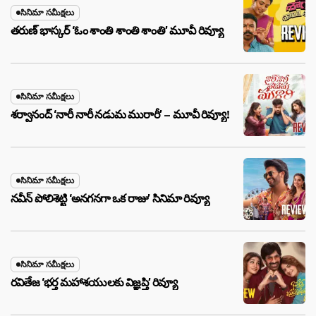
సినిమా సమీక్షలు
తరుణ్ భాస్కర్ ‘ఓం శాంతి శాంతి శాంతి’ మూవీ రివ్యూ
సినిమా సమీక్షలు
శర్వానంద్ ‘నారీ నారీ నడుమ మురారీ’ – మూవీ రివ్యూ!
సినిమా సమీక్షలు
నవీన్ పోలిశెట్టి ‘అనగనగా ఒక రాజు’ సినిమా రివ్యూ
సినిమా సమీక్షలు
రవితేజ ‘భర్త మహాశయులకు విజ్ఞప్తి’ రివ్యూ