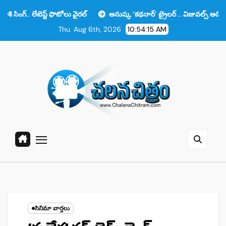
Skip
టెస్ట్ ఫొటోలు వైరల్
అనుష్క ‘కథనార్’ ట్రైలర్ .. విజువల్స్ అదిరిపోయాయి కాన
to
Thu. Aug 6th, 2026
10:54:16 AM
content
సినిమా వార్తలు