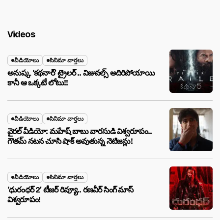
Videos
వీడియోలు
సినిమా వార్తలు
అనుష్క ‘కథనార్’ ట్రైలర్ .. విజువల్స్ అదిరిపోయాయి
కానీ ఆ ఒక్కటే లోటు!!
వీడియోలు
సినిమా వార్తలు
వైరల్ వీడియో: మహేష్ బాబు వారసుడి విశ్వరూపం..
గౌతమ్ నటన చూసి షాక్ అవుతున్న నెటిజన్లు!
వీడియోలు
సినిమా వార్తలు
‘ధురంధర్ 2’ టీజర్ రివ్యూ.. రణవీర్ సింగ్ మాస్
విశ్వరూపం!