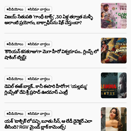
వీడియోలు
సినిమా వార్తలు
విజయ్ సేతుపతి ‘గాంధీ టాక్స్’ ,30 ఏళ్ల తర్వాత మళ్ళీ
అలాంటి ప్రయోగం, బాక్సాఫీస్‌ను షేక్ చేస్తుందా?
వీడియోలు
సినిమా వార్తలు
‘కొరియన్ కనకరాజు’గా మెగా హీరో విశ్వరూపం.. గ్లింప్స్ లో
షాకింగ్ ట్విస్ట్!
వీడియోలు
సినిమా వార్తలు
డెవిల్ ఈజ్ బ్యాక్.. కానీ ఈసారి హీరోగా! ‘యల్లమ్మ’
గ్లింప్స్‌తో దేవి శ్రీ ప్రసాద్ ఊరమాస్ ఎంట్రీ
వీడియోలు
సినిమా వార్తలు
యశ్ ‘టాక్సిక్’లో పచ్చి బూతు సీన్, ఆ లేడీ డైరెక్టర్ ఎలా
తీసింది? RGV మైండ్ బ్లాక్ కామెంట్స్!