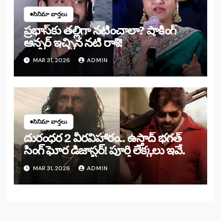
సినిమా వార్తలు
ప్రభాస్‌కు తల్లిగా నటించాలా? షాకింగ్
ఆన్సర్ ఇచ్చిన నటి రాశి!
MAR 31, 2026
ADMIN
సినిమా వార్తలు
దురంధర 2 వీరవిహారం.. ఉస్తాద్ భగత్
సింగ్ ఘోర డిజాస్టర్! పూర్తి లెక్కలు ఇవే.
MAR 31, 2026
ADMIN