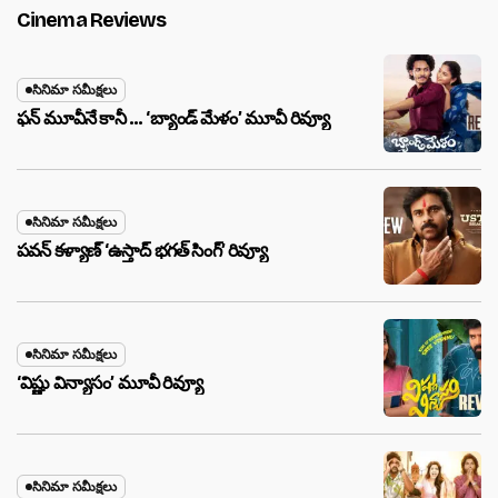
Cinema Reviews
సినిమా సమీక్షలు
ఫన్ మూవీనే కానీ … ‘బ్యాండ్‌ మేళం’ మూవీ రివ్యూ
సినిమా సమీక్షలు
పవన్ కళ్యాణ్ ‘ఉస్తాద్ భ‌గ‌త్ సింగ్’ రివ్యూ
సినిమా సమీక్షలు
‘విష్ణు విన్యాసం’ మూవీ రివ్యూ
సినిమా సమీక్షలు