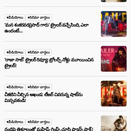
వీడియోలు
సినిమా వార్తలు
‘మన శంకరవరప్రసాద్ గారు’ ట్రైలర్ వచ్చేసింది, ఎలా
ఉందంటే…
వీడియోలు
సినిమా వార్తలు
‘రాజా సాబ్’ ట్రైలర్ రివ్యూ: ట్రోలర్స్ నోళ్లు మూయించిన
ట్రైలర్!
వీడియోలు
సినిమా వార్తలు
చీకటిని చీల్చిన అఖండ: టీజర్ చివరున్న షాట్‌ను
మిస్సవకండి!
వీడియోలు
సినిమా వార్తలు
నందిపై త్రిశూలంతో మహేష్-గ్లింప్స్ చూసి ఫ్యాన్స్ షాక్ !