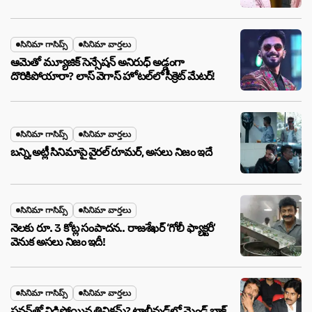
సినిమా గాసిప్స్
సినిమా వార్తలు
ఆమెతో మ్యూజిక్ సెన్సేషన్ అనిరుధ్ అడ్డంగా
దొరికిపోయారా? లాస్ వెగాస్ హోటల్‌లో సీక్రెట్ మేటర్!
సినిమా గాసిప్స్
సినిమా వార్తలు
బన్ని,అట్లీ సినిమాపై వైరల్ రూమర్, అసలు నిజం ఇదే
సినిమా గాసిప్స్
సినిమా వార్తలు
నెలకు రూ. 3 కోట్ల సంపాదన.. రాజశేఖర్ ‘గోలీ ఫ్యాక్టరీ’
వెనుక అసలు నిజం ఇదీ!
సినిమా గాసిప్స్
సినిమా వార్తలు
పవన్‌తో విడిపోయిన త్రివిక్రమ్? టాలీవుడ్‌లో మైండ్ బ్లాక్