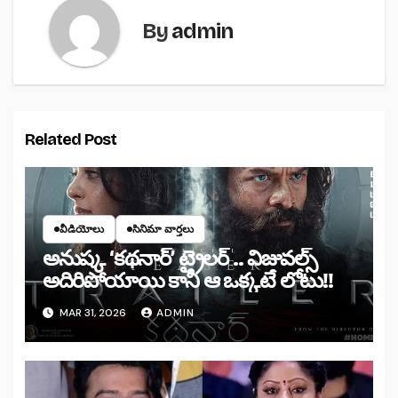
By
admin
Related Post
వీడియోలు
సినిమా వార్తలు
అనుష్క ‘కథనార్’ ట్రైలర్ .. విజువల్స్
అదిరిపోయాయి కానీ ఆ ఒక్కటే లోటు!!
MAR 31, 2026
ADMIN