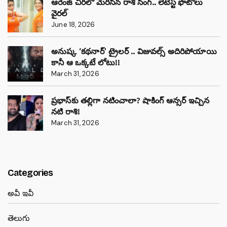
ఆరెంజ్ చీరలో మెరిసిన రాశి సింగ్.. లేటెస్ట్ ఫొటోలు
వైరల్
June 18, 2026
అనుష్క ‘కథనార్’ ట్రైలర్ .. విజువల్స్ అదిరిపోయాయి
కానీ ఆ ఒక్కటే లోటు!!
March 31, 2026
ప్రభాస్‌కు తల్లిగా నటించాలా? షాకింగ్ ఆన్సర్ ఇచ్చిన
నటి రాశి!
March 31, 2026
Categories
అవీ ఇవీ
తెలుగు