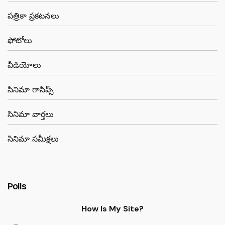
పత్రికా ప్రకటనలు
ఫోటోలు
వీడియోలు
సినిమా గాసిప్స్
సినిమా వార్తలు
సినిమా సమీక్షలు
Polls
How Is My Site?