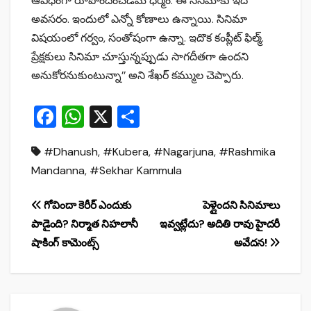
ఆవిధంగా రూపొందించడమే ధర్మం. ఈ సినిమాకు ఇది
అవసరం. ఇందులో ఎన్నో కోణాలు ఉన్నాయి. సినిమా
విషయంలో గర్వం, సంతోషంగా ఉన్నా. ఇదొక కంప్లీట్‌ ఫిల్మ్‌.
ప్రేక్షకులు సినిమా చూస్తున్నప్పుడు సాగదీతగా ఉందని
అనుకోరనుకుంటున్నా’’ అని శేఖర్‌ కమ్ముల చెప్పారు.
F
W
X
S
a
h
h
#Dhanush
,
#Kubera
,
#Nagarjuna
,
#Rashmika
c
at
ar
Mandanna
,
#Sekhar Kammula
e
s
e
b
A
Post
గోవిందా కెరీర్ ఎందుకు
పెళ్లైందని సినిమాలు
o
p
పాడైంది? నిర్మాత నిహలానీ
ఇవ్వట్లేదు? అదితి రావు హైదరీ
navigation
o
p
షాకింగ్ కామెంట్స్
అవేదన!
k