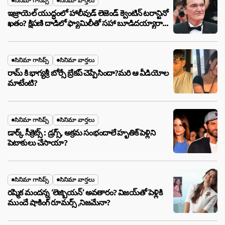
సినిమా గాసిప్స్
సినిమా వార్తలు
ఇజ్రాయెల్ యుద్ధంలో హాలీవుడ్ లెజెండ్ క్వెంటిన్ టరాన్టినో
ఖతం? క్షిపణి దాడిలో ఫ్యామిలీతో సహా బూడిదయ్యారా?
అసలు నిజం ఇదీ!
సినిమా గాసిప్స్
సినిమా వార్తలు
రామ్ కి భాగ్యశ్రీ బోర్సే బ్రేకప్ చెప్పేసిందా?మరి ఆ వీడియోల
మాటేంటి?
సినిమా గాసిప్స్
సినిమా వార్తలు
డార్క్ సీక్రెట్స్ : డ్రగ్స్, అక్రమ సంభందాలే హృతిక్ పెళ్లిని
పెటాకులు చేసాయా?
సినిమా గాసిప్స్
సినిమా వార్తలు
రష్మిక మందన్న ‘లెజ్బియన్’ అవతారం? విజయ్‌తో పెళ్లికి
ముందే షాకింగ్ రూమర్స్ ,నిజమేనా?