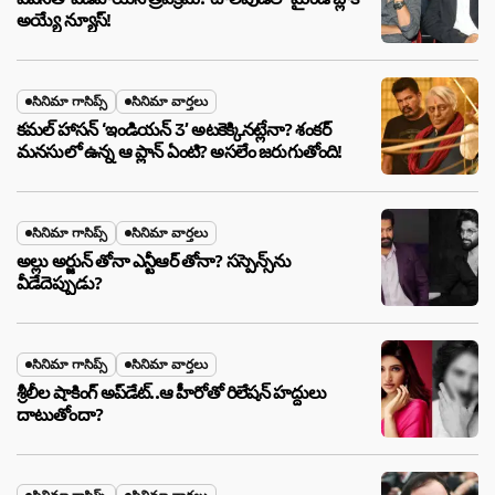
అయ్యే న్యూస్!
సినిమా గాసిప్స్
సినిమా వార్తలు
కమల్ హాసన్ ‘ఇండియన్ 3’ అటకెక్కినట్లేనా? శంకర్
మనసులో ఉన్న ఆ ప్లాన్ ఏంటి? అసలేం జరుగుతోంది!
సినిమా గాసిప్స్
సినిమా వార్తలు
అల్లు అర్జున్ తోనా ఎన్టీఆర్ తోనా? సస్పెన్స్‌ను
వీడేదెప్పుడు?
సినిమా గాసిప్స్
సినిమా వార్తలు
శ్రీలీల షాకింగ్ అప్‌డేట్..ఆ హీరోతో రిలేషన్ హద్దులు
దాటుతోందా?