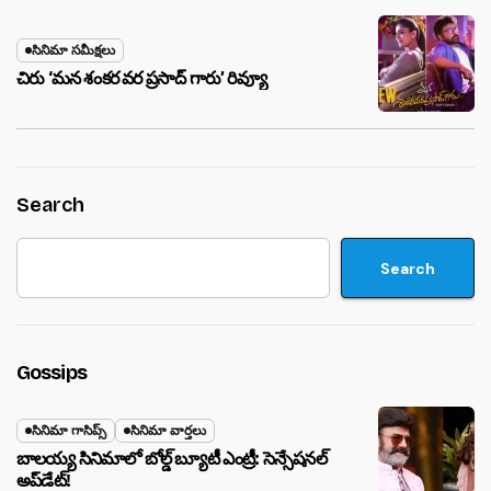
సినిమా సమీక్షలు
చిరు ‘మ‌న శంక‌ర వ‌ర ప్ర‌సాద్ గారు’ రివ్యూ
Search
Search
Gossips
సినిమా గాసిప్స్
సినిమా వార్తలు
బాలయ్య సినిమాలో బోల్డ్ బ్యూటీ ఎంట్రీ: సెన్సేషనల్
అప్‌డేట్!