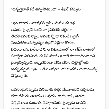
“చిన్నదైపోతే కథే తప్పిపోతుంది” – శేఖర్ కమ్ముల
‘‘ఇది నాకొక ఎమోషనల్‌ టైమ్‌. మేము ఈ కథ
అనుకున్నప్పటినుంచి వాస్తవికతకు దగ్గరగా
తీయాలనుకున్నాం. అనుకున్న దానికంటే బడ్జెట్‌
మించిపోయినప్పుడల్లా కథలో ఏదైనా కోతలు
విధించాలనుకునేవాడిని. ఆ సమయంలో నా టీమ్‌ నాకెంతో
సపోర్ట్‌గా నిలిచింది. ఈ సినిమాను ఇలాగే రూపొందించాలని
ధైర్యాన్నిచ్చింది. ఇప్పటివరకూ నేను చేసిన చిత్రాల్లో ఇది
అద్భుతమైన చిత్రం. నిడివి విషయంలో కొంతమంది కామెంట్స్‌
చేస్తున్నారు.
అవసరమైనప్పుడు సినిమాకు కత్తెర వేయాలనేది దర్శకుడు
లేదా టీమ్‌కు తెలియని విషయం కాదు. కానీ, ఆయా
సన్నివేశాలు ఉండాలి, చెప్పాలనుకున్నప్పుడు దానిని