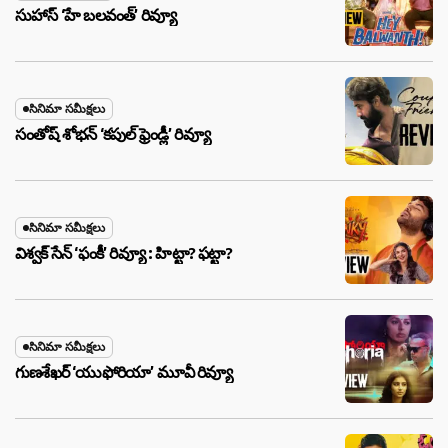
సుహాస్ ‘హే బలవంత్’ రివ్యూ
సినిమా సమీక్షలు
సంతోష్ శోభన్ ‘కపుల్ ఫ్రెండ్లీ’ రివ్యూ
సినిమా సమీక్షలు
విశ్వక్ సేన్ ‘ఫంకీ’ రివ్యూ : హిట్టా? ఫట్టా?
సినిమా సమీక్షలు
గుణశేఖర్ ‘యుఫోరియా’ మూవీ రివ్యూ