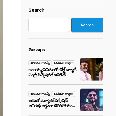
Search
Search
Gossips
సినిమా గాసిప్స్
సినిమా వార్తలు
బాలయ్య సినిమాలో బోల్డ్ బ్యూటీ
ఎంట్రీ: సెన్సేషనల్ అప్‌డేట్!
సినిమా గాసిప్స్
సినిమా వార్తలు
ఆమెతో మ్యూజిక్ సెన్సేషన్
అనిరుధ్ అడ్డంగా దొరికిపోయారా?
లాస్ వెగాస్ హోటల్‌లో సీక్రెట్