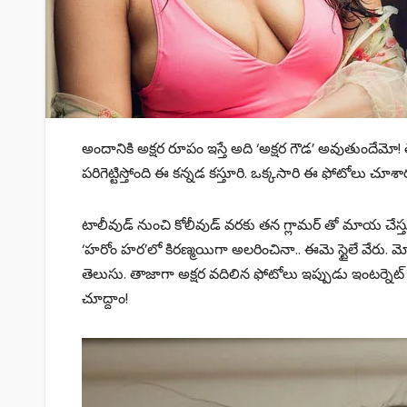
అందానికి అక్షర రూపం ఇస్తే అది ‘అక్షర గౌడ’ అవుతుందేమో! తెల్
పరిగెట్టిస్తోంది ఈ కన్నడ కస్తూరి. ఒక్కసారి ఈ ఫోటోలు చూశారం
టాలీవుడ్ నుంచి కోలీవుడ్ వరకు తన గ్లామర్ తో మాయ చేస్తున
‘హరోం హర’లో కిరణ్మయిగా అలరించినా.. ఈమె స్టైలే వేరు. 
తెలుసు. తాజాగా అక్షర వదిలిన ఫోటోలు ఇప్పుడు ఇంటర్నెట
చూద్దాం!