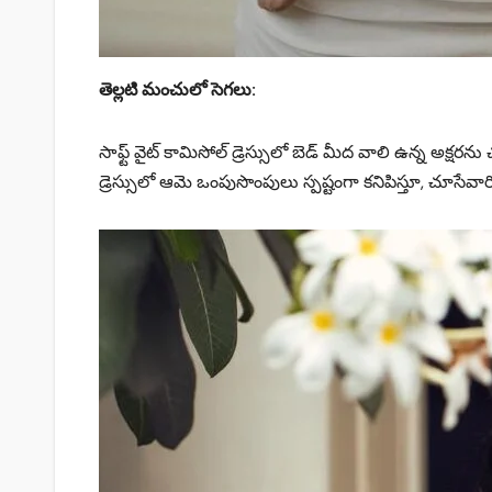
తెల్లటి మంచులో సెగలు:
సాఫ్ట్ వైట్ కామిసోల్ డ్రెస్సులో బెడ్ మీద వాలి ఉన్న అక్షరన
డ్రెస్సులో ఆమె ఒంపుసొంపులు స్పష్టంగా కనిపిస్తూ, చూసేవారి 