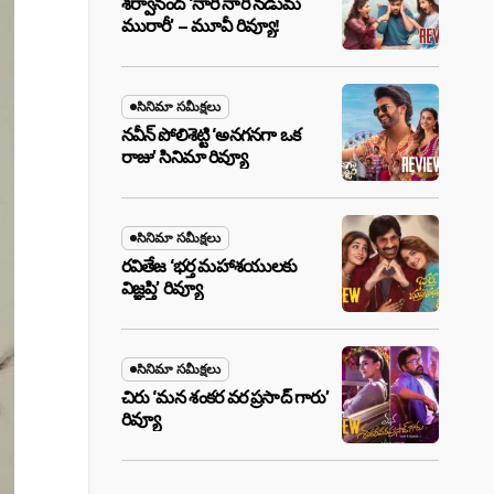
శర్వానంద్ ‘నారీ నారీ నడుమ
మురారీ’ – మూవీ రివ్యూ!
సినిమా సమీక్షలు
నవీన్ పోలిశెట్టి ‘అనగనగా ఒక
రాజు’ సినిమా రివ్యూ
సినిమా సమీక్షలు
రవితేజ ‘భర్త మహాశయులకు
విజ్ఞప్తి’ రివ్యూ
సినిమా సమీక్షలు
చిరు ‘మ‌న శంక‌ర వ‌ర ప్ర‌సాద్ గారు’
రివ్యూ