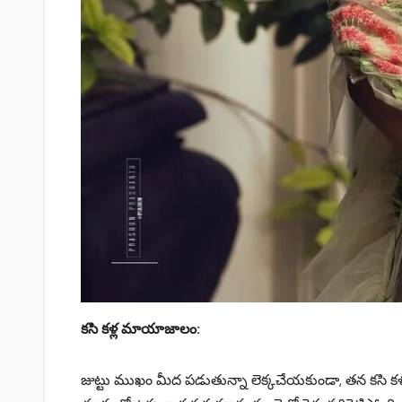
కసి కళ్ల మాయాజాలం:
జుట్టు ముఖం మీద పడుతున్నా లెక్కచేయకుండా, తన కసి కళ్ళత