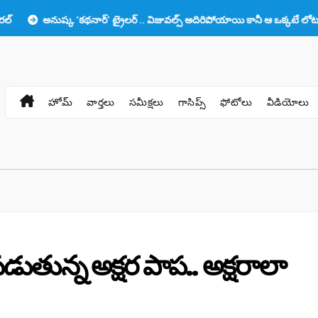
ార్’ ట్రైలర్ .. విజువల్స్ అదిరిపోయాయి కానీ ఆ ఒక్కటే లోటు!!
ప్రభాస్‌కు తల
హోమ్
వార్తలు
సమీక్షలు
గాసిప్స్
ఫోటోలు
వీడియోలు
తున్న అక్షర పాప.. అక్షరాలా