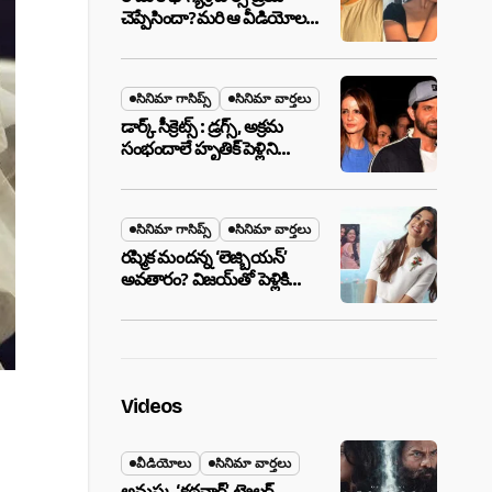
చెప్పేసిందా?మరి ఆ వీడియోల
మాటేంటి?
సినిమా గాసిప్స్
సినిమా వార్తలు
డార్క్ సీక్రెట్స్ : డ్రగ్స్, అక్రమ
సంభందాలే హృతిక్ పెళ్లిని
పెటాకులు చేసాయా?
సినిమా గాసిప్స్
సినిమా వార్తలు
రష్మిక మందన్న ‘లెజ్బియన్’
అవతారం? విజయ్‌తో పెళ్లికి
ముందే షాకింగ్ రూమర్స్
,నిజమేనా?
Videos
వీడియోలు
సినిమా వార్తలు
అనుష్క ‘కథనార్’ ట్రైలర్ ..