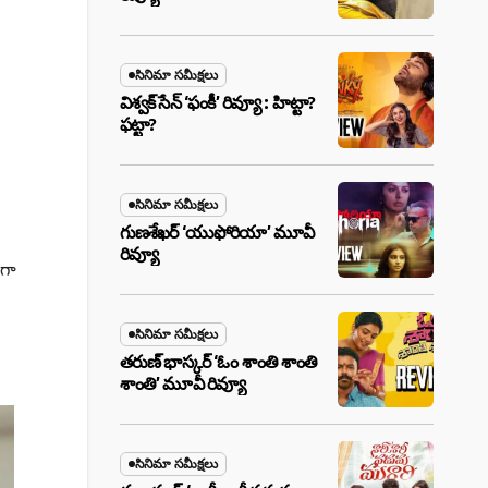
సినిమా సమీక్షలు
విశ్వక్ సేన్ ‘ఫంకీ’ రివ్యూ : హిట్టా?
ఫట్టా?
ు
సినిమా సమీక్షలు
గుణశేఖర్ ‘యుఫోరియా’ మూవీ
రివ్యూ
 గా
సినిమా సమీక్షలు
తరుణ్ భాస్కర్ ‘ఓం శాంతి శాంతి
శాంతి’ మూవీ రివ్యూ
సినిమా సమీక్షలు