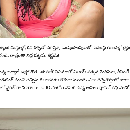
లటి దుస్తుల్లో, కసి కళ్ళతో చూస్తూ, ఒంపుసొంపులతో నెటిజన్ల గుండెల్లో రైళ్ల
టే.. రాత్రంతా నిద్ర పట్టడం కష్టమే!
్న బ్యూటీ అక్షర గౌడ. ‘తుపాకీ’ సినిమాలో విజయ్ పక్కన మెరిసినా, రీసెంట్
మోడలింగ్ నుంచి వచ్చిన ఈ భామకు కెమెరా ముందు ఎలా రెచ్చగొట్టాలో బాగా
్ లో వైరల్ గా మారాయి. ఆ 10 ఫోటోల వెనుక ఉన్న అసలు గ్లామర్ కథ ఏంటో