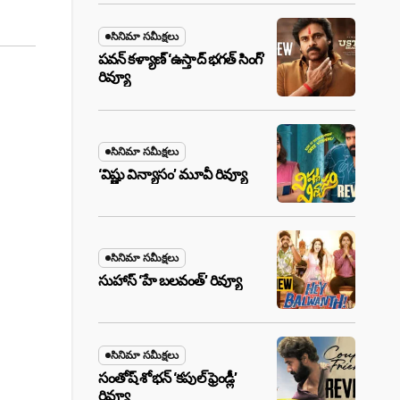
సినిమా సమీక్షలు
పవన్ కళ్యాణ్ ‘ఉస్తాద్ భ‌గ‌త్ సింగ్’
రివ్యూ
సినిమా సమీక్షలు
‘విష్ణు విన్యాసం’ మూవీ రివ్యూ
సినిమా సమీక్షలు
సుహాస్ ‘హే బలవంత్’ రివ్యూ
సినిమా సమీక్షలు
సంతోష్ శోభన్ ‘కపుల్ ఫ్రెండ్లీ’
రివ్యూ