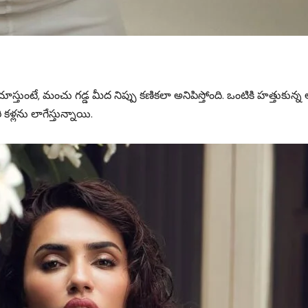
ు చూస్తుంటే, మంచు గడ్డ మీద నిప్పు కణికలా అనిపిస్తోంది. ఒంటికి హత్తుకున్న
కళ్లను లాగేస్తున్నాయి.