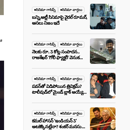
మేటర్!
సినిమా గాసిప్స్
సినిమా వార్తలు
బన్ని,అట్లీ సినిమాపై వైరల్ రూమర్,
అసలు నిజం ఇదే
 ఆ
సినిమా గాసిప్స్
సినిమా వార్తలు
నెలకు రూ. 3 కోట్ల సంపాదన..
రాజశేఖర్ ‘గోలీ ఫ్యాక్టరీ’ వెనుక
అసలు నిజం ఇదీ!
సినిమా గాసిప్స్
సినిమా వార్తలు
పవన్‌తో విడిపోయిన త్రివిక్రమ్?
టాలీవుడ్‌లో మైండ్ బ్లాక్ అయ్యే
న్యూస్!
సినిమా గాసిప్స్
సినిమా వార్తలు
కమల్ హాసన్ ‘ఇండియన్ 3’
అటకెక్కినట్లేనా? శంకర్ మనసులో