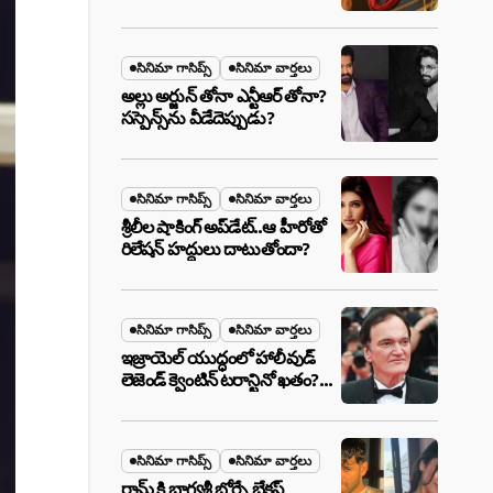
ఉన్న ఆ ప్లాన్ ఏంటి? అసలేం
జరుగుతోంది!
సినిమా గాసిప్స్
సినిమా వార్తలు
అల్లు అర్జున్ తోనా ఎన్టీఆర్ తోనా?
సస్పెన్స్‌ను వీడేదెప్పుడు?
సినిమా గాసిప్స్
సినిమా వార్తలు
శ్రీలీల షాకింగ్ అప్‌డేట్..ఆ హీరోతో
రిలేషన్ హద్దులు దాటుతోందా?
సినిమా గాసిప్స్
సినిమా వార్తలు
ఇజ్రాయెల్ యుద్ధంలో హాలీవుడ్
లెజెండ్ క్వెంటిన్ టరాన్టినో ఖతం?
క్షిపణి దాడిలో ఫ్యామిలీతో సహా
బూడిదయ్యారా? అసలు నిజం
ఇదీ!
సినిమా గాసిప్స్
సినిమా వార్తలు
రామ్ కి భాగ్యశ్రీ బోర్సే బ్రేకప్