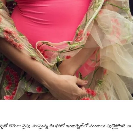
ో కెమెరా వైపు చూస్తున్న ఈ ఫోటో ఇంటర్నెట్‌లో మంటలు పుట్టిస్తోంది. ఆ