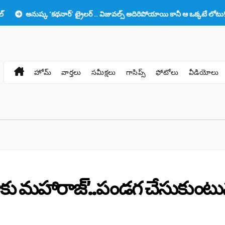
 ‘కథనార్’ ట్రైలర్ .. విజువల్స్ అదిరిపోయాయి కానీ ఆ ఒక్కటే లోటు!!
ప్రభాస్
హోమ్
వార్తలు
సమీక్షలు
గాసిప్స్
ఫోటోలు
వీడియోలు
‘డాకు మహారాజ్‌’..పండగ చేసుకుంటు