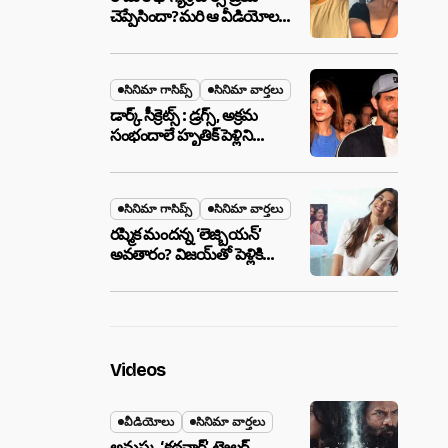
చెప్పేసిందా?మరి ఆ వీడియోల
మాటేంటి?
సినిమా గాసిప్స్
సినిమా వార్తలు
డార్క్ సీక్రెట్స్ : డ్రగ్స్, అక్రమ
సంభందాలే హృతిక్ పెళ్లిని
పెటాకులు చేసాయా?
సినిమా గాసిప్స్
సినిమా వార్తలు
రష్మిక మందన్న ‘లెజ్బియన్’
అవతారం? విజయ్‌తో పెళ్లికి
ముందే షాకింగ్ రూమర్స్
,నిజమేనా?
Videos
వీడియోలు
సినిమా వార్తలు
అనుష్క ‘కథనార్’ ట్రైలర్ ..