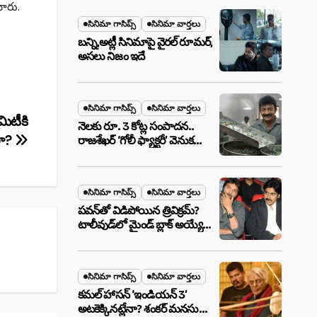
మేటర్!
చారు.
సినిమా గాసిప్స్
సినిమా వార్తలు
బన్ని,అట్లీ సినిమాపై వైరల్ రూమర్,
అసలు నిజం ఇదే
సినిమా గాసిప్స్
సినిమా వార్తలు
మిటీకి
నెలకు రూ. 3 కోట్ల సంపాదన..
లా?
రాజశేఖర్ ‘గోలీ ఫ్యాక్టరీ’ వెనుక
అసలు నిజం ఇదీ!
సినిమా గాసిప్స్
సినిమా వార్తలు
పవన్‌తో విడిపోయిన త్రివిక్రమ్?
టాలీవుడ్‌లో మైండ్ బ్లాక్ అయ్యే
న్యూస్!
సినిమా గాసిప్స్
సినిమా వార్తలు
కమల్ హాసన్ ‘ఇండియన్ 3’
అటకెక్కినట్లేనా? శంకర్ మనసులో