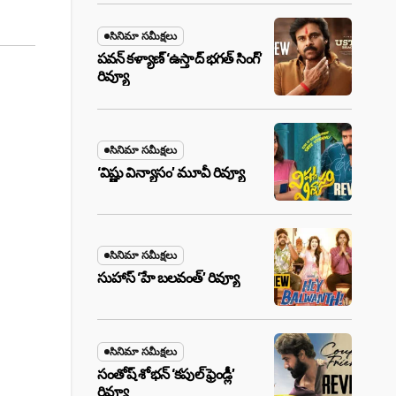
సినిమా సమీక్షలు
పవన్ కళ్యాణ్ ‘ఉస్తాద్ భ‌గ‌త్ సింగ్’
రివ్యూ
సినిమా సమీక్షలు
‘విష్ణు విన్యాసం’ మూవీ రివ్యూ
సినిమా సమీక్షలు
సుహాస్ ‘హే బలవంత్’ రివ్యూ
సినిమా సమీక్షలు
సంతోష్ శోభన్ ‘కపుల్ ఫ్రెండ్లీ’
రివ్యూ