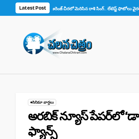
Skip
Latest Post
 ఫిదా!
ఆరెంజ్ చీరలో మెరిసిన రాశి సింగ్.. లేటెస్ట్ ఫొటోలు వైరల్
అనుష్క
to
content
సినిమా వార్తలు
అరబిక్‌ న్యూస్‌ పేపర్‌లో 
ఫ్యాన్స్