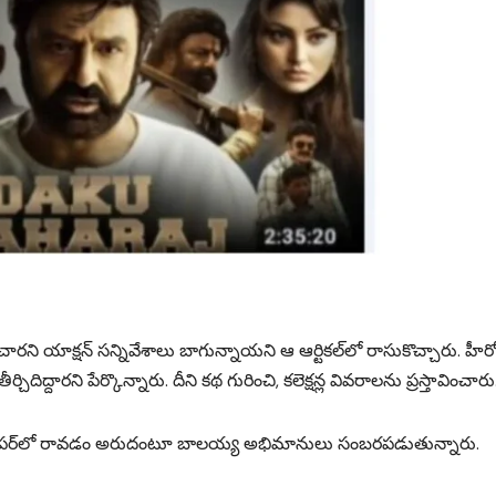
 యాక్షన్‌ సన్నివేశాలు బాగున్నాయని ఆ ఆర్టికల్‌లో రాసుకొచ్చారు. హీరో
ిదిద్దారని పేర్కొన్నారు. దీని కథ గురించి, కలెక్షన్ల వివరాలను ప్రస్తావించారు
్‌ పేపర్‌లో రావడం అరుదంటూ బాలయ్య అభిమానులు సంబరపడుతున్నారు.