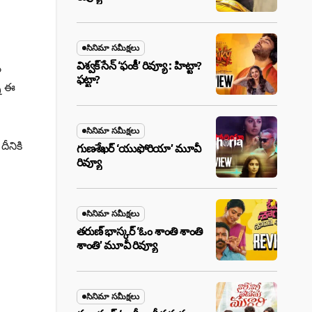
సినిమా సమీక్షలు
విశ్వక్ సేన్ ‘ఫంకీ’ రివ్యూ : హిట్టా?
ం
ఫట్టా?
్న ఈ
సినిమా సమీక్షలు
ీనికి
గుణశేఖర్ ‘యుఫోరియా’ మూవీ
రివ్యూ
సినిమా సమీక్షలు
తరుణ్ భాస్కర్ ‘ఓం శాంతి శాంతి
శాంతి’ మూవీ రివ్యూ
సినిమా సమీక్షలు