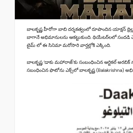
బాలకృష్ణ హీరోగా బాబి దర్శకత్వంలో రూపొందిన యాక్షన్‌ థ్రిల్ల
బాగానే అభిమానులను ఆకట్టుకుంది. థియేటర్‌లలో సందడి
టైమ్ లో ఈ సినిమా మరోసారి వార్తల్లోకి ఎక్కింది.
బాలకృష్ణ ‘డాకు మహారాజ్‌’కు సంబంధించిన ఆర్టికల్‌ అరబిక
సబంధించిన ఫొటోను ఎక్స్‌లో బాలకృష్ణ (Balakrishna) అభిమా