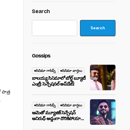
Search
Search
Gossips
సినిమా గాసిప్స్
సినిమా వార్తలు
బాలయ్య సినిమాలో బోల్డ్ బ్యూటీ
ఎంట్రీ: సెన్సేషనల్ అప్‌డేట్!
 పాత్ర
.
సినిమా గాసిప్స్
సినిమా వార్తలు
ఆమెతో మ్యూజిక్ సెన్సేషన్
అనిరుధ్ అడ్డంగా దొరికిపోయారా?
లాస్ వెగాస్ హోటల్‌లో సీక్రెట్