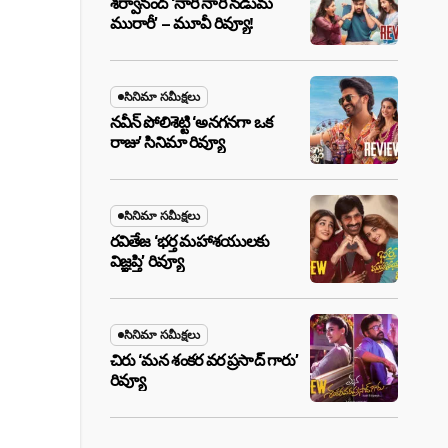
శర్వానంద్ ‘నారీ నారీ నడుమ
మురారీ’ – మూవీ రివ్యూ!
సినిమా సమీక్షలు
నవీన్ పోలిశెట్టి ‘అనగనగా ఒక
రాజు’ సినిమా రివ్యూ
సినిమా సమీక్షలు
రవితేజ ‘భర్త మహాశయులకు
విజ్ఞప్తి’ రివ్యూ
సినిమా సమీక్షలు
చిరు ‘మ‌న శంక‌ర వ‌ర ప్ర‌సాద్ గారు’
రివ్యూ