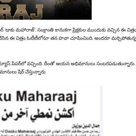
ర్‌ ‘డాకు మహారాజ్‌’. సంక్రాంతి కానుకగా ప్రేక్షకుల ముందుకు వచ్చిన ఈ చిత్ర
 చేసిన ఈ చిత్రం ఓటీటీలోనూ తన హవా చూపించింది. అందరూ మర్చిపోతున
్‌ న్యూస్‌ పేపర్‌లో వచ్చింది. దీంతో ఆయన అభిమానులు సంబరపడుతున్నారు. ద
నులు షేర్‌ చేస్తున్నారు.