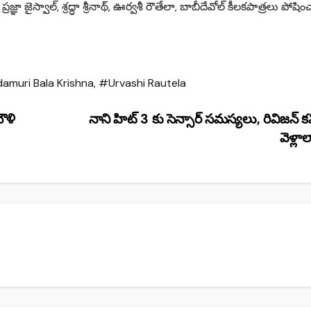
 జైస్వాల్‌, శ్రద్ధా శ్రీనాథ్‌, ఊర్వశీ రౌతేలా, బాబీదేవోల్‌ కీలకపాత్రలు పోషిం
muri Bala Krishna
,
#Urvashi Rautela
ౌళి
నాని హిట్ 3 కు సెన్సార్ సమస్యలు, రివిజన్ క
వెళ్లా