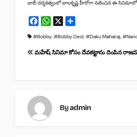
బాబీ దర్శకత్వంలో బాలకృష్ణ హీరోగా నటించిన ఈ సినిమాలో ప్రజ్ఞా
F
W
X
S
a
h
h
#Bobby
,
#Bobby Deol
,
#Daku Maharaj
,
#Nanda
c
at
ar
e
s
e
Post
మహేష్ సినిమా కోసం దేవకట్టాను దింపిన రాజమ
b
A
navigation
o
p
o
p
k
By
admin