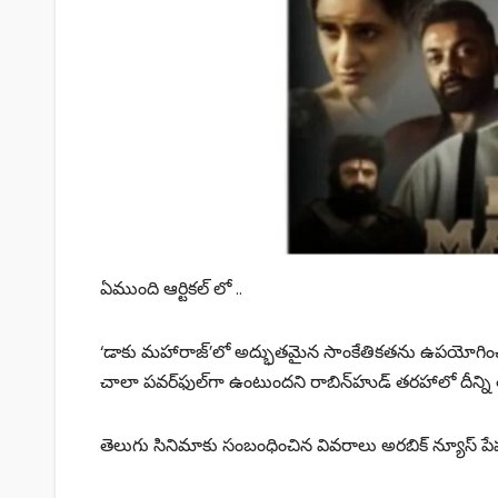
ఏముంది ఆర్టికల్ లో ..
‘డాకు మహారాజ్‌’లో అద్భుతమైన సాంకేతికతను ఉపయోగించారని
చాలా పవర్‌ఫుల్‌గా ఉంటుందని రాబిన్‌హుడ్‌ తరహాలో దీన్ని తీర్చ
తెలుగు సినిమాకు సంబంధించిన వివరాలు అరబిక్‌ న్యూస