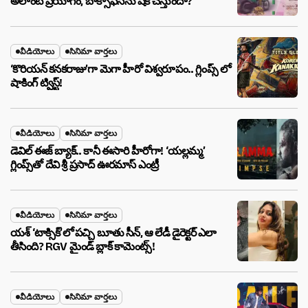
అలాంటి ప్రయోగం, బాక్సాఫీస్‌ను షేక్ చేస్తుందా?
వీడియోలు
సినిమా వార్తలు
‘కొరియన్ కనకరాజు’గా మెగా హీరో విశ్వరూపం.. గ్లింప్స్ లో
షాకింగ్ ట్విస్ట్!
వీడియోలు
సినిమా వార్తలు
డెవిల్ ఈజ్ బ్యాక్.. కానీ ఈసారి హీరోగా! ‘యల్లమ్మ’
గ్లింప్స్‌తో దేవి శ్రీ ప్రసాద్ ఊరమాస్ ఎంట్రీ
వీడియోలు
సినిమా వార్తలు
యశ్ ‘టాక్సిక్’లో పచ్చి బూతు సీన్, ఆ లేడీ డైరెక్టర్ ఎలా
తీసింది? RGV మైండ్ బ్లాక్ కామెంట్స్!
వీడియోలు
సినిమా వార్తలు