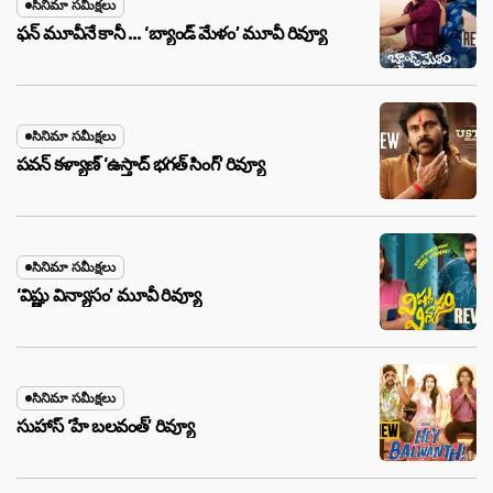
సినిమా సమీక్షలు
ఫన్ మూవీనే కానీ … ‘బ్యాండ్‌ మేళం’ మూవీ రివ్యూ
సినిమా సమీక్షలు
పవన్ కళ్యాణ్ ‘ఉస్తాద్ భ‌గ‌త్ సింగ్’ రివ్యూ
సినిమా సమీక్షలు
‘విష్ణు విన్యాసం’ మూవీ రివ్యూ
సినిమా సమీక్షలు
సుహాస్ ‘హే బలవంత్’ రివ్యూ