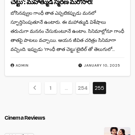
చెట్టు’: మహాత్ముడి స్మరణ మరోసారి!
బోసినవ్వుల గాంధీ తాత ఎప్పటికప్పుడు మనలో
స్ఫూర్తినింపుతూనే ఉంటారు. ఈ మహాత్ముడి విశేషాలు
తరుచుగా మననం చేసుకుంటూనే ఉంటాం. సినిమాల్లోనూ గాంధీ
తాతపై పాటలు వచ్చాయి. ఆయన జీవిత చరిత్రం సినిమాగా
వచ్చింది. ఇప్పుడు ‘గాంధీ తాత చెట్టు’టైటిల్ తో తెలుగులో…
ADMIN
JANUARY 10, 2025
Posts
1
…
254
255
pagination
Cinema Reviews