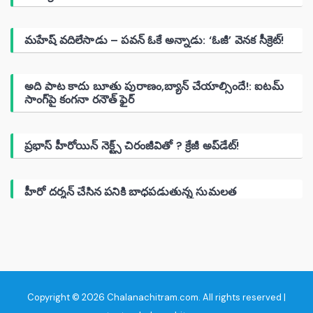
మహేష్ వదిలేసాడు – పవన్ ఓకే అన్నాడు: ‘ఓజీ’ వెనక సీక్రెట్!
అది పాట కాదు బూతు పురాణం,బ్యాన్ చేయాల్సిందే!: ఐటమ్
సాంగ్‌పై కంగనా రనౌత్ ఫైర్
ప్రభాస్ హీరోయిన్ నెక్ట్స్ చిరంజీవితో ? క్రేజీ అప్‌డేట్!
హీరో దర్శన్ చేసిన పనికి బాధపడుతున్న సుమలత
Copyright © 2026 Chalanachitram.com. All rights reserved |