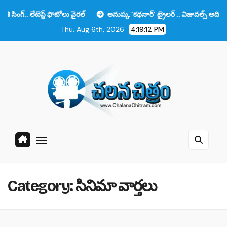
Skip
లేటెస్ట్ ఫొటోలు వైరల్
అనుష్క ‘కథనార్’ ట్రైలర్ .. విజువల్స్ అదిరిపోయాయి క
to
Thu. Aug 6th, 2026
4:19:13 PM
content
Category:
సినిమా వార్తలు