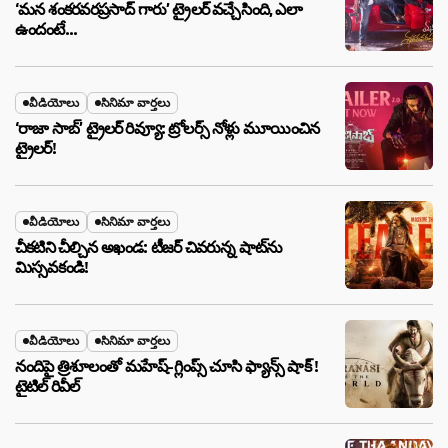
‘మన శంకరవరప్రసాద్ గారు’ ట్రైలర్ వచ్చేసింది, ఎలా
ఉందంటే…
వీడియోలు
సినిమా వార్తలు
‘రాజా సాబ్’ ట్రైలర్ రివ్యూ: ట్రోలర్స్ నోళ్లు మూయించిన
ట్రైలర్!
వీడియోలు
సినిమా వార్తలు
చీకటిని చీల్చిన అఖండ: టీజర్ చివరున్న షాట్‌ను
మిస్సవకండి!
వీడియోలు
సినిమా వార్తలు
నందిపై త్రిశూలంతో మహేష్-గ్లింప్స్ చూసి ఫ్యాన్స్ షాక్ !
టైటిల్ రివీల్