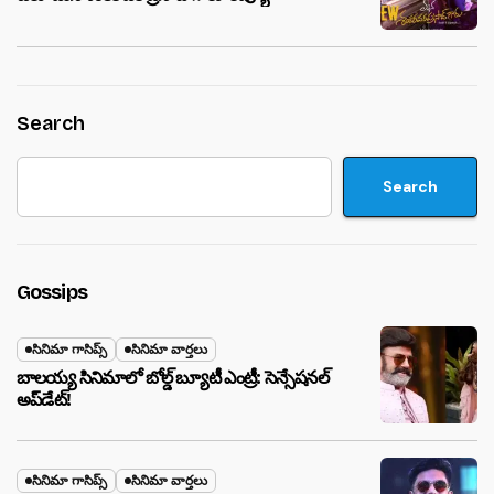
Search
Search
Gossips
సినిమా గాసిప్స్
సినిమా వార్తలు
బాలయ్య సినిమాలో బోల్డ్ బ్యూటీ ఎంట్రీ: సెన్సేషనల్
అప్‌డేట్!
సినిమా గాసిప్స్
సినిమా వార్తలు