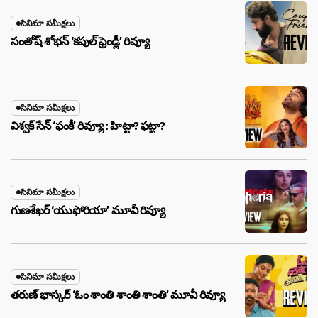
సినిమా సమీక్షలు
సంతోష్ శోభన్ ‘కపుల్ ఫ్రెండ్లీ’ రివ్యూ
సినిమా సమీక్షలు
విశ్వక్ సేన్ ‘ఫంకీ’ రివ్యూ : హిట్టా? ఫట్టా?
సినిమా సమీక్షలు
గుణశేఖర్ ‘యుఫోరియా’ మూవీ రివ్యూ
సినిమా సమీక్షలు
తరుణ్ భాస్కర్ ‘ఓం శాంతి శాంతి శాంతి’ మూవీ రివ్యూ