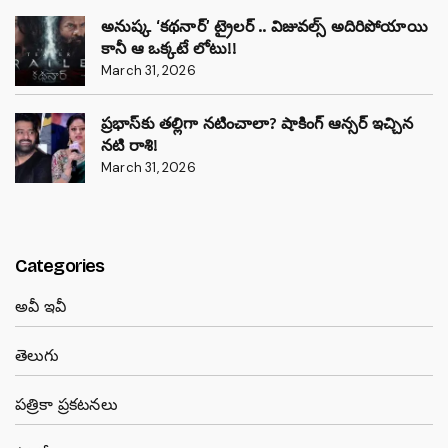
అనుష్క ‘కథనార్’ ట్రైలర్ .. విజువల్స్ అదిరిపోయాయి
కానీ ఆ ఒక్కటే లోటు!!
March 31, 2026
ప్రభాస్‌కు తల్లిగా నటించాలా? షాకింగ్ ఆన్సర్ ఇచ్చిన
నటి రాశి!
March 31, 2026
Categories
అవీ ఇవీ
తెలుగు
పత్రికా ప్రకటనలు