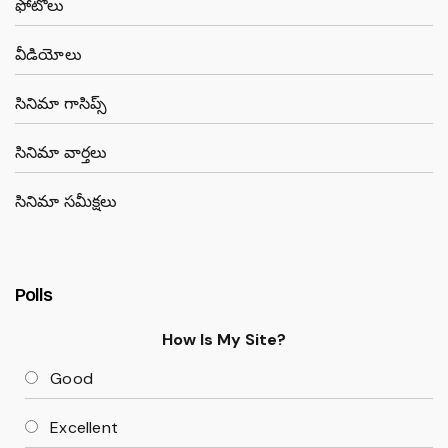
ఫోటోలు
వీడియోలు
సినిమా గాసిప్స్
సినిమా వార్తలు
సినిమా సమీక్షలు
Polls
How Is My Site?
Good
Excellent