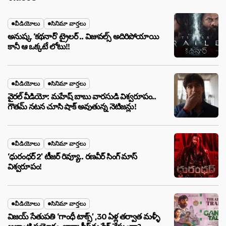
వీడియోలు
సినిమా వార్తలు
అనుష్క ‘కథనార్’ ట్రైలర్ .. విజువల్స్ అదిరిపోయాయి
కానీ ఆ ఒక్కటే లోటు!!
వీడియోలు
సినిమా వార్తలు
వైరల్ వీడియో: మహేష్ బాబు వారసుడి విశ్వరూపం..
గౌతమ్ నటన చూసి షాక్ అవుతున్న నెటిజన్లు!
వీడియోలు
సినిమా వార్తలు
‘ధురంధర్ 2’ టీజర్ రివ్యూ.. రణవీర్ సింగ్ మాస్
విశ్వరూపం!
వీడియోలు
సినిమా వార్తలు
విజయ్ సేతుపతి ‘గాంధీ టాక్స్’ ,30 ఏళ్ల తర్వాత మళ్ళీ