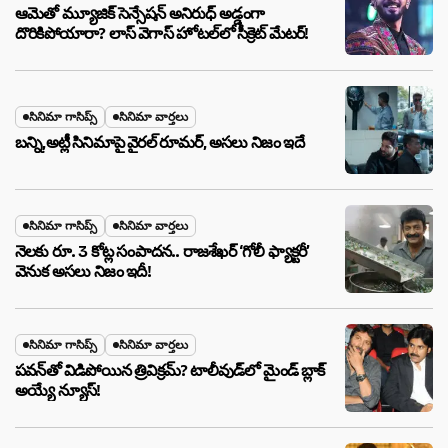
ఆమెతో మ్యూజిక్ సెన్సేషన్ అనిరుధ్ అడ్డంగా
దొరికిపోయారా? లాస్ వెగాస్ హోటల్‌లో సీక్రెట్ మేటర్!
సినిమా గాసిప్స్
సినిమా వార్తలు
బన్ని,అట్లీ సినిమాపై వైరల్ రూమర్, అసలు నిజం ఇదే
సినిమా గాసిప్స్
సినిమా వార్తలు
నెలకు రూ. 3 కోట్ల సంపాదన.. రాజశేఖర్ ‘గోలీ ఫ్యాక్టరీ’
వెనుక అసలు నిజం ఇదీ!
సినిమా గాసిప్స్
సినిమా వార్తలు
పవన్‌తో విడిపోయిన త్రివిక్రమ్? టాలీవుడ్‌లో మైండ్ బ్లాక్
అయ్యే న్యూస్!