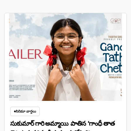
సినిమా వార్తలు
సుకుమార్ గారి అమ్మాయి పాతిన ‘గాంధీ తాత