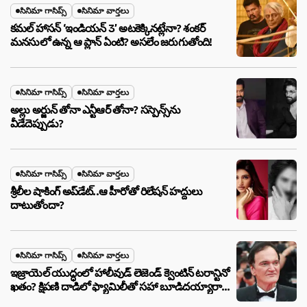
సినిమా గాసిప్స్
సినిమా వార్తలు
కమల్ హాసన్ ‘ఇండియన్ 3’ అటకెక్కినట్లేనా? శంకర్
మనసులో ఉన్న ఆ ప్లాన్ ఏంటి? అసలేం జరుగుతోంది!
సినిమా గాసిప్స్
సినిమా వార్తలు
అల్లు అర్జున్ తోనా ఎన్టీఆర్ తోనా? సస్పెన్స్‌ను
వీడేదెప్పుడు?
సినిమా గాసిప్స్
సినిమా వార్తలు
శ్రీలీల షాకింగ్ అప్‌డేట్..ఆ హీరోతో రిలేషన్ హద్దులు
దాటుతోందా?
సినిమా గాసిప్స్
సినిమా వార్తలు
ఇజ్రాయెల్ యుద్ధంలో హాలీవుడ్ లెజెండ్ క్వెంటిన్ టరాన్టినో
ఖతం? క్షిపణి దాడిలో ఫ్యామిలీతో సహా బూడిదయ్యారా?
అసలు నిజం ఇదీ!