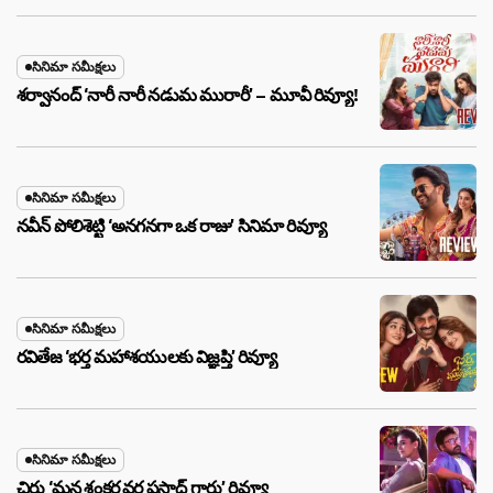
సినిమా సమీక్షలు
శర్వానంద్ ‘నారీ నారీ నడుమ మురారీ’ – మూవీ రివ్యూ!
సినిమా సమీక్షలు
నవీన్ పోలిశెట్టి ‘అనగనగా ఒక రాజు’ సినిమా రివ్యూ
సినిమా సమీక్షలు
రవితేజ ‘భర్త మహాశయులకు విజ్ఞప్తి’ రివ్యూ
సినిమా సమీక్షలు
చిరు ‘మ‌న శంక‌ర వ‌ర ప్ర‌సాద్ గారు’ రివ్యూ