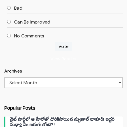
Bad
Can Be Improved
No Comments
View Results
Archives
Popular Posts
నైట్ పార్టీలో ఆ హీరోతో దొరికిపోయిన మృణాల్ థాకూర్! ఇద్దరి
మధ్యా ఏం జరుగుతోంది?!