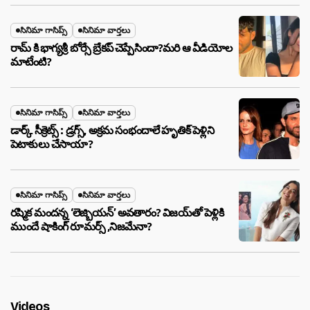
సినిమా గాసిప్స్
సినిమా వార్తలు
రామ్ కి భాగ్యశ్రీ బోర్సే బ్రేకప్ చెప్పేసిందా?మరి ఆ వీడియోల
మాటేంటి?
సినిమా గాసిప్స్
సినిమా వార్తలు
డార్క్ సీక్రెట్స్ : డ్రగ్స్, అక్రమ సంభందాలే హృతిక్ పెళ్లిని
పెటాకులు చేసాయా?
సినిమా గాసిప్స్
సినిమా వార్తలు
రష్మిక మందన్న ‘లెజ్బియన్’ అవతారం? విజయ్‌తో పెళ్లికి
ముందే షాకింగ్ రూమర్స్ ,నిజమేనా?
Videos