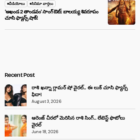
వీడియోలు
సినిమా వార్తలు
‘అఖండ 2 తాండవం’ సాంగ్ ఔట్: బాలయ్య శివరూపం
చూసి ఫ్యాన్స్ షాక్!
Recent Post
రాశి ఖన్నా గ్లామర్ షో వైరల్.. ఈ లుక్ చూసి ఫ్యాన్స్
ఫిదా!
August 3, 2026
ఆరెంజ్ చీరలో మెరిసిన రాశి సింగ్.. లేటెస్ట్ ఫొటోలు
వైరల్
June 18, 2026