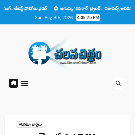
Skip
ట్ ఫొటోలు వైరల్
అనుష్క ‘కథనార్’ ట్రైలర్ .. విజువల్స్ అదిరిపోయాయి కానీ ఆ 
to
Sun. Aug 9th, 2026
4:38:26 PM
content
సినిమా వార్తలు