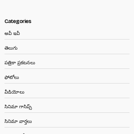
Categories
అవీ ఇవీ
తెలుగు
పత్రికా ప్రకటనలు
ఫోటోలు
వీడియోలు
సినిమా గాసిప్స్
సినిమా వార్తలు