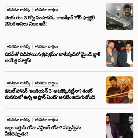
సినిమా గాసిప్స్
సినిమా వార్తలు
నెలకు రూ. 3 కోట్ల సంపాదన.. రాజశేఖర్ ‘గోలీ ఫ్యాక్టరీ’
వెనుక అసలు నిజం ఇదీ!
సినిమా గాసిప్స్
సినిమా వార్తలు
పవన్‌తో విడిపోయిన త్రివిక్రమ్? టాలీవుడ్‌లో మైండ్ బ్లాక్
అయ్యే న్యూస్!
సినిమా గాసిప్స్
సినిమా వార్తలు
కమల్ హాసన్ ‘ఇండియన్ 3’ అటకెక్కినట్లేనా? శంకర్
మనసులో ఉన్న ఆ ప్లాన్ ఏంటి? అసలేం జరుగుతోంది!
సినిమా గాసిప్స్
సినిమా వార్తలు
అల్లు అర్జున్ తోనా ఎన్టీఆర్ తోనా? సస్పెన్స్‌ను
వీడేదెప్పుడు?