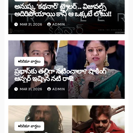
అనుష్క ‘కథనార్’ ట్రైలర్ .. విజువల్స్
అదిరిపోయాయి కానీ ఆ ఒక్కటే లోటు!!
MAR 31, 2026
ADMIN
సినిమా వార్తలు
ప్రభాస్‌కు తల్లిగా నటించాలా? షాకింగ్
ఆన్సర్ ఇచ్చిన నటి రాశి!
MAR 31, 2026
ADMIN
సినిమా వార్తలు