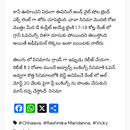
కానీ ఊహించని విధంగా ఈవినింగ్ అండ్ నైట్ షోల ట్రెండ్
ఎక్స్ లెంట్ గా జోరు చూపెట్టింది. ఛావా సినిమా మొదటి రోజు
మొత్తం మీద డే కంప్లీట్ అయ్యే టైంకి 1.7-1.8 కోట్ల రేంజ్ లో
గ్రాస్ ఓపెనింగ్స్ దిశగా దూసుకు పోయిందని తెలుస్తోంది.
అయితే అఫీషియల్ లెక్కలు ఇంకా బయిటకు రాలేదు.
తెలుగు లో సినిమాను గ్రాండ్ గా ఇప్పుడు రిలీజ్ చేయగా…
రిలీజ్ కి 2 రోజుల ముందే అడ్వాన్స్ బుకింగ్స్ సినిమాకి ఓపెన్
అవ్వగా కొత్త సినిమాలలోకి బెస్ట్ అనిపించే రేంజ్ లో ఆల్
మోస్ట్ 20 వేలకు పైగా ప్రీ బుకింగ్స్ ను సొంతం చేసుకుని
మాస్ రచ్చ చేస్తోందీ సినిమా.
F
W
X
S
a
h
h
#Chhaava
,
#Rashmika Mandanna
,
#Vicky
c
at
ar