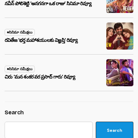
నవీన్ పోలిశెట్టి ‘అనగనగా ఒక రాజు’ సినిమా రివ్యూ
సినిమా సమీక్షలు
రవితేజ ‘భర్త మహాశయులకు విజ్ఞప్తి’ రివ్యూ
సినిమా సమీక్షలు
చిరు ‘మ‌న శంక‌ర వ‌ర ప్ర‌సాద్ గారు’ రివ్యూ
Search
Search