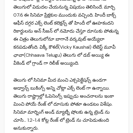
తెలుగులో విడుద‌ల చేయ‌నున్న విష‌యం తెలిసిందే. మార్చి
07న ఈ సినిమా ప్రేక్ష‌కుల ముందుకు వచ్చింది. హిందీ బాక్స్
ఆఫీస్ దగ్గర ఎక్స్ లెంట్ కలెక్షన్స్ తో హిందీ లో ఊహకందని
రికార్డులను అన్ సీజన్ లో నమోదు చేస్తూ దూసుకు పోతున్న
ఈ చిత్రం తెలుగులోనూ బాగానే వర్కవుట్ అయ్యేలా
కనపడుతోంది. విక్కీ కౌశల్(Vicky Kaushal) లేటెస్ట్ మూవీ
ఛావా(Chhaava Telugu) తెలుగు లో డబ్ అయ్యి ఈ
వీకెండ్ లో గ్రాండ్ గా రిలీజ్ అయ్యింది.
తెలుగు లో సినిమా మీద మంచి ఎక్సపెక్టేషన్స్ ఉండగా
అడ్వాన్స్ బుకింగ్స్ అన్ని చోట్లా ఎక్స్ లెంట్ గా ఉన్నాయి.
తెలుగు రాష్ట్రాల్లో ఓపెనింగ్స్ ఇప్పుడు అంచనాలను ఇంకా
మించి పోయే రేంజ్ లో దూసుకు పోతూ ఉండటం విశేషం.
సినిమా మార్నింగ్ అండ్ మ్యాట్నీ షోలకు ఉన్న ట్రెండ్ ను
చూసి… 1.2-1.4 కోట్ల రేంజ్ లో ట్రెండ్ ను చూపెడుతుంది
అనుకున్నారు.