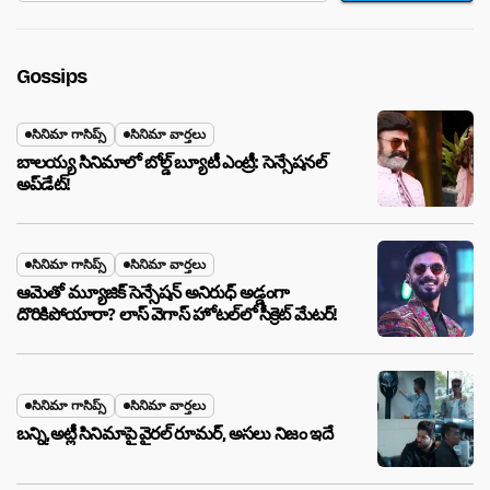
Gossips
సినిమా గాసిప్స్
సినిమా వార్తలు
బాలయ్య సినిమాలో బోల్డ్ బ్యూటీ ఎంట్రీ: సెన్సేషనల్
అప్‌డేట్!
సినిమా గాసిప్స్
సినిమా వార్తలు
ఆమెతో మ్యూజిక్ సెన్సేషన్ అనిరుధ్ అడ్డంగా
దొరికిపోయారా? లాస్ వెగాస్ హోటల్‌లో సీక్రెట్ మేటర్!
సినిమా గాసిప్స్
సినిమా వార్తలు
బన్ని,అట్లీ సినిమాపై వైరల్ రూమర్, అసలు నిజం ఇదే