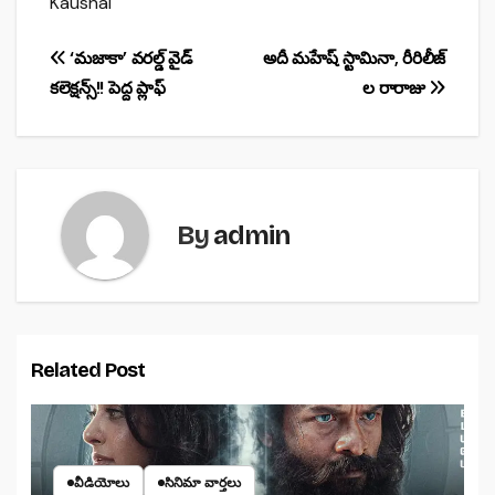
Kaushal
e
s
e
b
A
Post
‘మజాకా’ వరల్డ్ వైడ్
అదీ మహేష్ స్టామినా, రీరిలీజ్
o
p
కలెక్షన్స్!! పెద్ద ప్లాఫ్
ల రారాజు
navigation
o
p
k
By
admin
Related Post
వీడియోలు
సినిమా వార్తలు