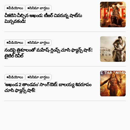
వీడియోలు
సినిమా వార్తలు
చీకటిని చీల్చిన అఖండ: టీజర్ చివరున్న షాట్‌ను
మిస్సవకండి!
వీడియోలు
సినిమా వార్తలు
నందిపై త్రిశూలంతో మహేష్-గ్లింప్స్ చూసి ఫ్యాన్స్ షాక్ !
టైటిల్ రివీల్
వీడియోలు
సినిమా వార్తలు
‘అఖండ 2 తాండవం’ సాంగ్ ఔట్: బాలయ్య శివరూపం
చూసి ఫ్యాన్స్ షాక్!