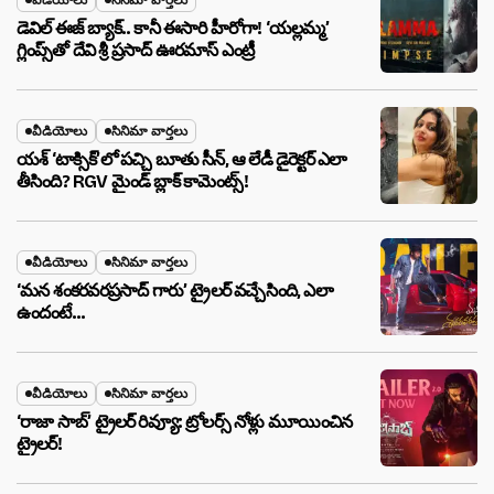
డెవిల్ ఈజ్ బ్యాక్.. కానీ ఈసారి హీరోగా! ‘యల్లమ్మ’
గ్లింప్స్‌తో దేవి శ్రీ ప్రసాద్ ఊరమాస్ ఎంట్రీ
వీడియోలు
సినిమా వార్తలు
యశ్ ‘టాక్సిక్’లో పచ్చి బూతు సీన్, ఆ లేడీ డైరెక్టర్ ఎలా
తీసింది? RGV మైండ్ బ్లాక్ కామెంట్స్!
వీడియోలు
సినిమా వార్తలు
‘మన శంకరవరప్రసాద్ గారు’ ట్రైలర్ వచ్చేసింది, ఎలా
ఉందంటే…
వీడియోలు
సినిమా వార్తలు
‘రాజా సాబ్’ ట్రైలర్ రివ్యూ: ట్రోలర్స్ నోళ్లు మూయించిన
ట్రైలర్!