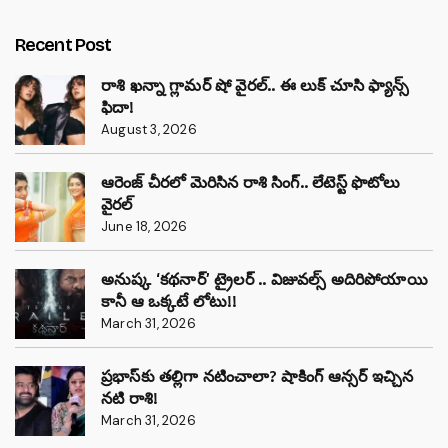
Recent Post
రాశి ఖన్నా గ్లామర్ షో వైరల్.. ఈ లుక్ చూసి ఫ్యాన్స్
ఫిదా!
August 3, 2026
ఆరెంజ్ చీరలో మెరిసిన రాశి సింగ్.. లేటెస్ట్ ఫొటోలు
వైరల్
June 18, 2026
అనుష్క ‘కథనార్’ ట్రైలర్ .. విజువల్స్ అదిరిపోయాయి
కానీ ఆ ఒక్కటే లోటు!!
March 31, 2026
ప్రభాస్‌కు తల్లిగా నటించాలా? షాకింగ్ ఆన్సర్ ఇచ్చిన
నటి రాశి!
March 31, 2026