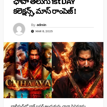
ఛావా తెలుగు 1st DAY
కలెక్షన్స్, మాస్ రాంపెజ్ !
By
admin
MAR 8, 2025
బాలీవుడ్‌లో బ్లాక్ బ‌స్ట‌ర్ అందుకున్న ఛావా సినిమాను