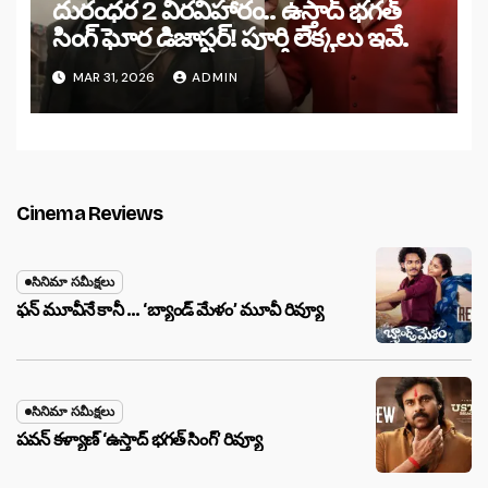
దురంధర 2 వీరవిహారం.. ఉస్తాద్ భగత్
సింగ్ ఘోర డిజాస్టర్! పూర్తి లెక్కలు ఇవే.
MAR 31, 2026
ADMIN
Cinema Reviews
సినిమా సమీక్షలు
ఫన్ మూవీనే కానీ … ‘బ్యాండ్‌ మేళం’ మూవీ రివ్యూ
సినిమా సమీక్షలు
పవన్ కళ్యాణ్ ‘ఉస్తాద్ భ‌గ‌త్ సింగ్’ రివ్యూ