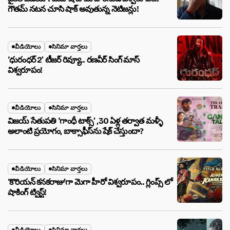
గౌతమ్ నటన చూసి షాక్ అవుతున్న నెటిజన్లు!
వీడియోలు
సినిమా వార్తలు
‘ధురంధర్ 2’ టీజర్ రివ్యూ.. రణవీర్ సింగ్ మాస్
విశ్వరూపం!
వీడియోలు
సినిమా వార్తలు
విజయ్ సేతుపతి ‘గాంధీ టాక్స్’ ,30 ఏళ్ల తర్వాత మళ్ళీ
అలాంటి ప్రయోగం, బాక్సాఫీస్‌ను షేక్ చేస్తుందా?
వీడియోలు
సినిమా వార్తలు
‘కొరియన్ కనకరాజు’గా మెగా హీరో విశ్వరూపం.. గ్లింప్స్ లో
షాకింగ్ ట్విస్ట్!
వీడియోలు
సినిమా వార్తలు