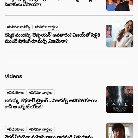
పెటాకులు చేసాయా?
సినిమా గాసిప్స్
సినిమా వార్తలు
రష్మిక మందన్న ‘లెజ్బియన్’ అవతారం? విజయ్‌తో పెళ్లికి
ముందే షాకింగ్ రూమర్స్ ,నిజమేనా?
Videos
వీడియోలు
సినిమా వార్తలు
అనుష్క ‘కథనార్’ ట్రైలర్ .. విజువల్స్ అదిరిపోయాయి
కానీ ఆ ఒక్కటే లోటు!!
వీడియోలు
సినిమా వార్తలు
వైరల్ వీడియో: మహేష్ బాబు వారసుడి విశ్వరూపం..