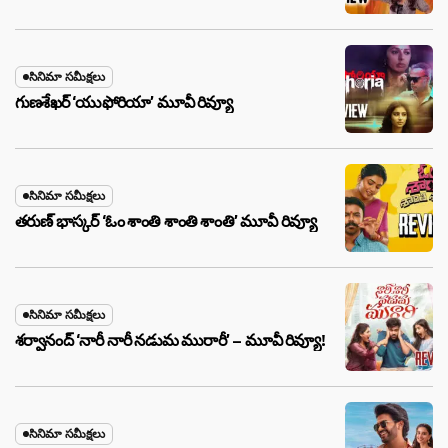
సినిమా సమీక్షలు
గుణశేఖర్ ‘యుఫోరియా’ మూవీ రివ్యూ
సినిమా సమీక్షలు
తరుణ్ భాస్కర్ ‘ఓం శాంతి శాంతి శాంతి’ మూవీ రివ్యూ
సినిమా సమీక్షలు
శర్వానంద్ ‘నారీ నారీ నడుమ మురారీ’ – మూవీ రివ్యూ!
సినిమా సమీక్షలు