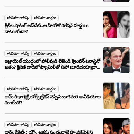
సినిమా గాసిప్స్
సినిమా వార్తలు
శ్రీలీల షాకింగ్ అప్‌డేట్..ఆ హీరోతో రిలేషన్ హద్దులు
దాటుతోందా?
సినిమా గాసిప్స్
సినిమా వార్తలు
ఇజ్రాయెల్ యుద్ధంలో హాలీవుడ్ లెజెండ్ క్వెంటిన్ టరాన్టినో
ఖతం? క్షిపణి దాడిలో ఫ్యామిలీతో సహా బూడిదయ్యారా?
అసలు నిజం ఇదీ!
సినిమా గాసిప్స్
సినిమా వార్తలు
రామ్ కి భాగ్యశ్రీ బోర్సే బ్రేకప్ చెప్పేసిందా?మరి ఆ వీడియోల
మాటేంటి?
సినిమా గాసిప్స్
సినిమా వార్తలు
డార్క్ సీక్రెట్స్ : డ్రగ్స్, అక్రమ సంభందాలే హృతిక్ పెళ్లిని