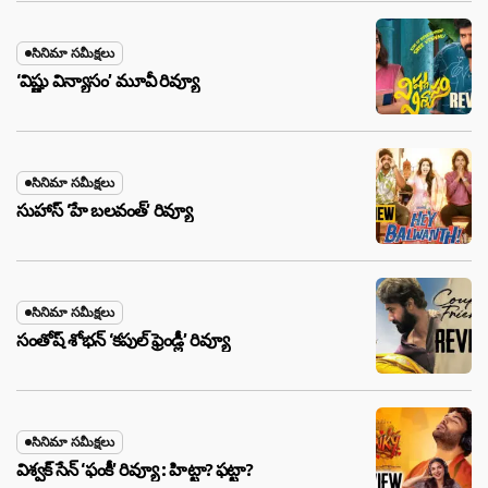
సినిమా సమీక్షలు
‘విష్ణు విన్యాసం’ మూవీ రివ్యూ
సినిమా సమీక్షలు
సుహాస్ ‘హే బలవంత్’ రివ్యూ
సినిమా సమీక్షలు
సంతోష్ శోభన్ ‘కపుల్ ఫ్రెండ్లీ’ రివ్యూ
సినిమా సమీక్షలు
విశ్వక్ సేన్ ‘ఫంకీ’ రివ్యూ : హిట్టా? ఫట్టా?