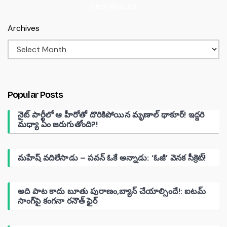
View Results
Archives
Popular Posts
నైట్ పార్టీలో ఆ హీరోతో దొరికిపోయిన మృణాల్ థాకూర్! ఇద్దరి
మధ్యా ఏం జరుగుతోంది?!
మహేష్ వదిలేసాడు – పవన్ ఓకే అన్నాడు: ‘ఓజీ’ వెనక సీక్రెట్!
అది పాట కాదు బూతు పురాణం,బ్యాన్ చేయాల్సిందే!: ఐటమ్
సాంగ్‌పై కంగనా రనౌత్ ఫైర్