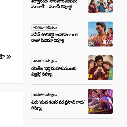
శర్వానంద్ ‘నారీ నారీ నడుమ
మురారీ’ – మూవీ రివ్యూ!
సినిమా సమీక్షలు
నవీన్ పోలిశెట్టి ‘అనగనగా ఒక
రాజు’ సినిమా రివ్యూ
టే?
సినిమా సమీక్షలు
రవితేజ ‘భర్త మహాశయులకు
విజ్ఞప్తి’ రివ్యూ
సినిమా సమీక్షలు
చిరు ‘మ‌న శంక‌ర వ‌ర ప్ర‌సాద్ గారు’
రివ్యూ