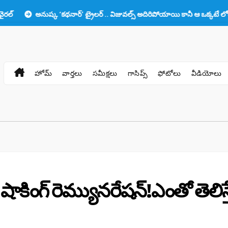
అనుష్క ‘కథనార్’ ట్రైలర్ .. విజువల్స్ అదిరిపోయాయి కానీ ఆ ఒక్కటే లోటు!!
ప
హోమ్
వార్తలు
సమీక్షలు
గాసిప్స్
ఫోటోలు
వీడియోలు
 షాకింగ్ రెమ్యునరేషన్!ఎంతో తెలిస్