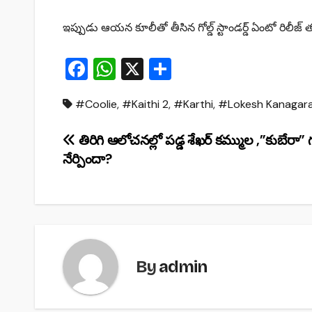
ఇప్పుడు ఆయన కూలీతో తీసిన గోల్డ్ స్టాండర్డ్ ఏంటో రిలీజ్ తర
F
W
X
S
a
h
h
#Coolie
,
#Kaithi 2
,
#Karthi
,
#Lokesh Kanagara
c
at
ar
e
s
e
Post
తిరిగి ఆలోచనల్లో పడ్డ శేఖర్ కమ్ముల ,”కుబేరా” గ
b
A
నేర్పిందా?
navigation
o
p
o
p
k
By
admin