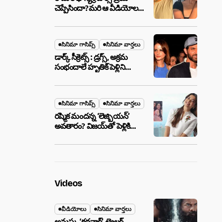
చెప్పేసిందా?మరి ఆ వీడియోల
మాటేంటి?
సినిమా గాసిప్స్
సినిమా వార్తలు
డార్క్ సీక్రెట్స్ : డ్రగ్స్, అక్రమ
సంభందాలే హృతిక్ పెళ్లిని
పెటాకులు చేసాయా?
సినిమా గాసిప్స్
సినిమా వార్తలు
రష్మిక మందన్న ‘లెజ్బియన్’
అవతారం? విజయ్‌తో పెళ్లికి
ముందే షాకింగ్ రూమర్స్
,నిజమేనా?
Videos
వీడియోలు
సినిమా వార్తలు
అనుష్క ‘కథనార్’ ట్రైలర్ ..