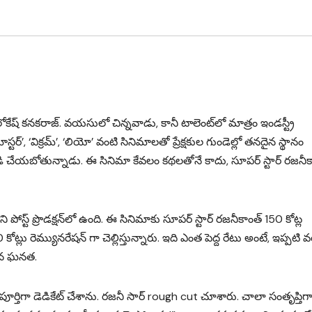
– లోకేష్ కనకరాజ్. వయసులో చిన్నవాడు, కానీ టాలెంట్‌లో మాత్రం ఇండస్ట్రీ
స్టర్’, ‘విక్రమ్’, ‘లియో’ వంటి సినిమాలతో ప్రేక్షకుల గుండెల్లో తనదైన స్థానం
డి చేయబోతున్నాడు. ఈ సినిమా కేవలం కథలతోనే కాదు, సూపర్ స్టార్ రజనీక
స్ట్ ప్రొడక్షన్‌లో ఉంది. ఈ సినిమాకు సూపర్ స్టార్ రజనీకాంత్ 150 కోట్ల
ట్లు రెమ్యునరేషన్ గా చెల్లిస్తున్నారు. ఇది ఎంత పెద్ద రేటు అంటే, ఇప్పటి
దైన ఘనత.
పూర్తిగా డెడికేట్ చేశాను. రజనీ సార్ rough cut చూశారు. చాలా సంతృప్తిగ