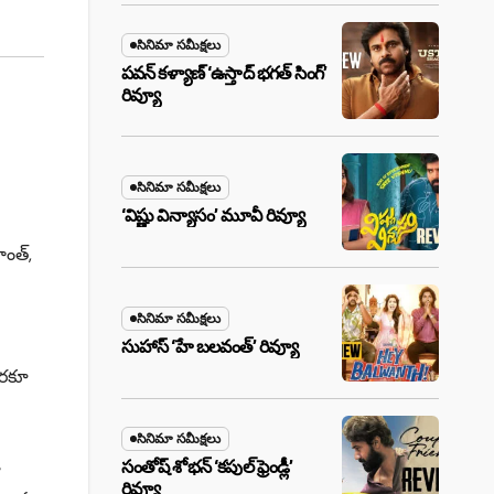
సినిమా సమీక్షలు
పవన్ కళ్యాణ్ ‘ఉస్తాద్ భ‌గ‌త్ సింగ్’
రివ్యూ
సినిమా సమీక్షలు
‘విష్ణు విన్యాసం’ మూవీ రివ్యూ
ాంత్,
సినిమా సమీక్షలు
సుహాస్ ‘హే బలవంత్’ రివ్యూ
 వరకూ
సినిమా సమీక్షలు
సంతోష్ శోభన్ ‘కపుల్ ఫ్రెండ్లీ’
ా
రివ్యూ