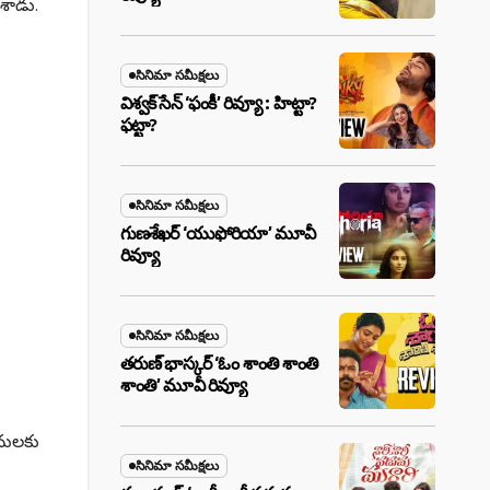
శాడు.
సినిమా సమీక్షలు
విశ్వక్ సేన్ ‘ఫంకీ’ రివ్యూ : హిట్టా?
ఫట్టా?
సినిమా సమీక్షలు
గుణశేఖర్ ‘యుఫోరియా’ మూవీ
రివ్యూ
సినిమా సమీక్షలు
తరుణ్ భాస్కర్ ‘ఓం శాంతి శాంతి
శాంతి’ మూవీ రివ్యూ
ానులకు
సినిమా సమీక్షలు