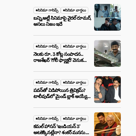
మేటర్!
సినిమా గాసిప్స్
సినిమా వార్తలు
బన్ని,అట్లీ సినిమాపై వైరల్ రూమర్,
అసలు నిజం ఇదే
సినిమా గాసిప్స్
సినిమా వార్తలు
నెలకు రూ. 3 కోట్ల సంపాదన..
రాజశేఖర్ ‘గోలీ ఫ్యాక్టరీ’ వెనుక
అసలు నిజం ఇదీ!
సినిమా గాసిప్స్
సినిమా వార్తలు
పవన్‌తో విడిపోయిన త్రివిక్రమ్?
టాలీవుడ్‌లో మైండ్ బ్లాక్ అయ్యే
న్యూస్!
సినిమా గాసిప్స్
సినిమా వార్తలు
కమల్ హాసన్ ‘ఇండియన్ 3’
అటకెక్కినట్లేనా? శంకర్ మనసులో