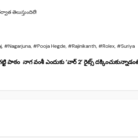
్వాత తెలుస్తుందిలే!
j
,
#Nagarjuna
,
#Pooja Hegde
,
#Rajinikanth
,
#Rolex
,
#Suriya
ట్టి పాఠం
నాగ వంశీ ఎందుకు ‘వార్ 2’ రైట్స్ దక్కించుకున్నాడం