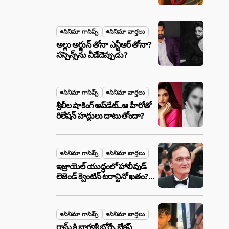
ఉన్న ఆ ప్లాన్ ఏంటి? అసలేం
జరుగుతోంది!
సినిమా గాసిప్స్
సినిమా వార్తలు
అల్లు అర్జున్ తోనా ఎన్టీఆర్ తోనా?
సస్పెన్స్‌ను వీడేదెప్పుడు?
సినిమా గాసిప్స్
సినిమా వార్తలు
శ్రీలీల షాకింగ్ అప్‌డేట్..ఆ హీరోతో
రిలేషన్ హద్దులు దాటుతోందా?
సినిమా గాసిప్స్
సినిమా వార్తలు
ఇజ్రాయెల్ యుద్ధంలో హాలీవుడ్
లెజెండ్ క్వెంటిన్ టరాన్టినో ఖతం?
క్షిపణి దాడిలో ఫ్యామిలీతో సహా
బూడిదయ్యారా? అసలు నిజం
ఇదీ!
సినిమా గాసిప్స్
సినిమా వార్తలు
రామ్ కి భాగ్యశ్రీ బోర్సే బ్రేకప్