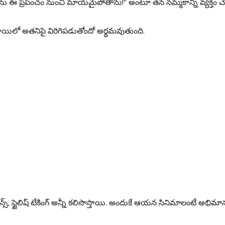
ను ఈ ప్రపంచం నుంచీ మాయమైపోతాను!” అంటూ తన నమ్మకాన్ని వ్యక్తం చే
ఏ స్థాయిలో అతనిపై విరిగిపడుతోందో అర్థమవుతుంది.
షన్స్, స్టైలిష్ టేకింగ్ అన్నీ కలిసొస్తాయి. అందుకే ఆయన సినిమాలంటే అభిమ