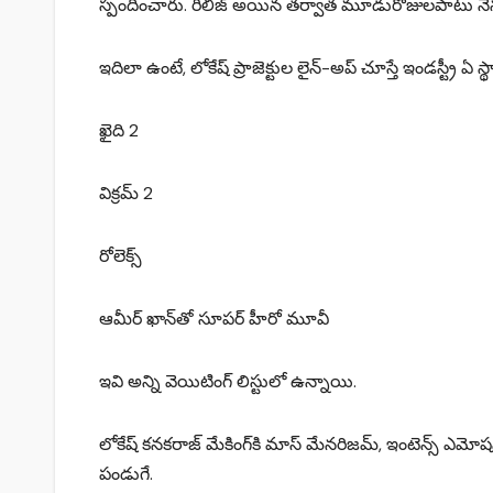
స్పందించారు. రిలీజ్ అయిన తర్వాత మూడురోజులపాటు నే
ఇదిలా ఉంటే, లోకేష్ ప్రాజెక్టుల లైన్-అప్ చూస్తే ఇండస్ట్రీ 
ఖైది 2
విక్రమ్ 2
రోలెక్స్
ఆమీర్ ఖాన్‌తో సూపర్ హీరో మూవీ
ఇవి అన్ని వెయిటింగ్ లిస్టులో ఉన్నాయి.
లోకేష్ కనకరాజ్ మేకింగ్‌కి మాస్ మేనరిజమ్‌, ఇంటెన్స్ ఎమో
పండుగే.