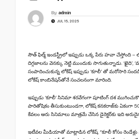
By
admin
JUL 15, 2025
సౌత్ ఫిల్మ్ ఇండస్ట్రీలో ఇప్పుడు ఒక్క పేరు హవా చేస్తోంది 
దిగ్గజాలను వెనక్కు నెట్టి ముందుకు సాగుతున్నాడు. ‘ఖైది’, ‘మా
సంపాదించుకున్న లోకేష్ ఇప్పుడు ‘కూలీ’ తో మరోసారి సంద
లోకేష్ కాంబినేషన్‌తోనే సంచలనంగా మారింది.
ఇప్పుడు ‘కూలీ’ సినిమా శరవేగంగా షూటింగ్ దశ ముగించుకొని పో
పారితోషికం తీసుకుంటుండగా, లోకేష్ కనకరాజ్‌కు ఏకంగా 50 కో
కేవలం ఆరు సినిమాలు మాత్రమే చేసిన డైరెక్టర్‌కు ఇది అరు
ఇటీవల మీడియాతో మాట్లాడిన లోకేష్, “కూలీ కోసం రెండేళ్లు 