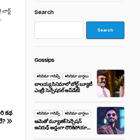
చార్ట్
Search
.
Search
Gossips
సినిమా గాసిప్స్
సినిమా వార్తలు
బాలయ్య సినిమాలో బోల్డ్ బ్యూటీ
ఎంట్రీ: సెన్సేషనల్ అప్‌డేట్!
ారి కథ
సినిమా గాసిప్స్
సినిమా వార్తలు
ే?
ఆమెతో మ్యూజిక్ సెన్సేషన్
అనిరుధ్ అడ్డంగా దొరికిపోయారా?
లాస్ వెగాస్ హోటల్‌లో సీక్రెట్