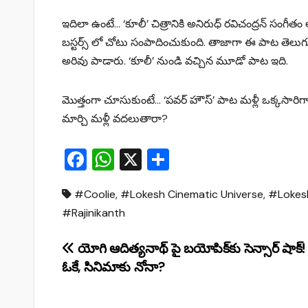
ఇదిలా ఉంటే… ‘కూలీ’ చిత్రానికి అనిరుధ్‌ రవిచంద్రన్ సంగీతం
బస్టర్స్ లో చోటు సంపాదించుకుంది. తాజాగా ఈ పాట తెలుగు 
అరివు పాడారు. ‘కూలీ’ నుండి వచ్చిన మూడో పాట ఇది.
మొత్తంగా చూసుకుంటే… ‘పవర్ హౌస్’ పాట మళ్లీ ఒక్కసారిగా
మార్చి మళ్లీ వదలుతారా?
F
W
X
S
a
h
h
#Coolie
,
#Lokesh Cinematic Universe
,
#Lokes
c
at
ar
#Rajinikanth
e
s
e
b
A
Post
యోగి ఆదిత్యనాథ్ పై బయోపిక్‌కు సెన్సార్ షాక
o
p
ఓకే, సినిమాకు నోనా?
navigation
o
p