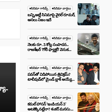
మేటర్!
సినిమా గాసిప్స్
సినిమా వార్తలు
బన్ని,అట్లీ సినిమాపై వైరల్ రూమర్,
అసలు నిజం ఇదే
సినిమా గాసిప్స్
సినిమా వార్తలు
నెలకు రూ. 3 కోట్ల సంపాదన..
రాజశేఖర్ ‘గోలీ ఫ్యాక్టరీ’ వెనుక
అసలు నిజం ఇదీ!
సినిమా గాసిప్స్
సినిమా వార్తలు
పవన్‌తో విడిపోయిన త్రివిక్రమ్?
టాలీవుడ్‌లో మైండ్ బ్లాక్ అయ్యే
న్యూస్!
యూ..
సినిమా గాసిప్స్
సినిమా వార్తలు
కమల్ హాసన్ ‘ఇండియన్ 3’
అటకెక్కినట్లేనా? శంకర్ మనసులో