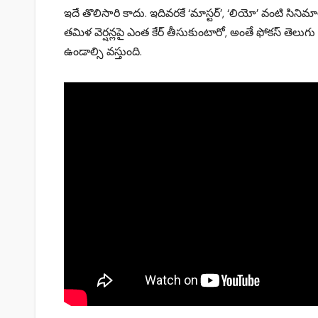
ఇదే తొలిసారి కాదు. ఇదివరకే ‘మాస్టర్’, ‘లియో’ వంటి సి
తమిళ వెర్షన్లపై ఎంత కేర్ తీసుకుంటారో, అంతే ఫోకస్ తెలుగు డబ్బ
ఉండాల్సి వస్తుంది.