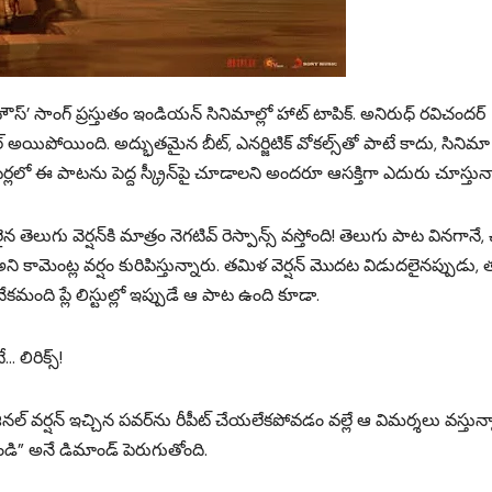
హౌస్’ సాంగ్ ప్రస్తుతం ఇండియన్ సినిమాల్లో హాట్ టాపిక్. అనిరుధ్ రవిచందర్
 అయిపోయింది. అద్భుతమైన బీట్, ఎనర్జిటిక్ వోకల్స్‌తో పాటే కాదు, సినిమ
లో ఈ పాటను పెద్ద స్క్రీన్‌పై చూడాలని అందరూ ఆసక్తిగా ఎదురు చూస్తున్
గు వెర్షన్‌కి మాత్రం నెగటివ్ రెస్పాన్స్ వస్తోంది! తెలుగు పాట వినగానే,
ి కామెంట్ల వర్షం కురిపిస్తున్నారు. తమిళ వెర్షన్ మొదట విడుదలైనప్పుడు,
కమంది ప్లే లిస్టుల్లో ఇప్పుడే ఆ పాట ఉంది కూడా.
లిరిక్స్!
ల్ వర్షన్ ఇచ్చిన పవర్‌ను రీపీట్ చేయలేకపోవడం వల్లే ఆ విమర్శలు వస్తున్
ంచండి” అనే డిమాండ్ పెరుగుతోంది.