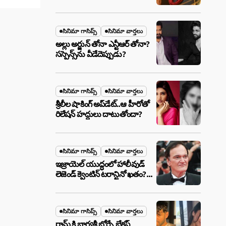
ఉన్న ఆ ప్లాన్ ఏంటి? అసలేం
జరుగుతోంది!
సినిమా గాసిప్స్
సినిమా వార్తలు
అల్లు అర్జున్ తోనా ఎన్టీఆర్ తోనా?
సస్పెన్స్‌ను వీడేదెప్పుడు?
సినిమా గాసిప్స్
సినిమా వార్తలు
శ్రీలీల షాకింగ్ అప్‌డేట్..ఆ హీరోతో
రిలేషన్ హద్దులు దాటుతోందా?
సినిమా గాసిప్స్
సినిమా వార్తలు
ఇజ్రాయెల్ యుద్ధంలో హాలీవుడ్
లెజెండ్ క్వెంటిన్ టరాన్టినో ఖతం?
క్షిపణి దాడిలో ఫ్యామిలీతో సహా
బూడిదయ్యారా? అసలు నిజం
ఇదీ!
సినిమా గాసిప్స్
సినిమా వార్తలు
రామ్ కి భాగ్యశ్రీ బోర్సే బ్రేకప్