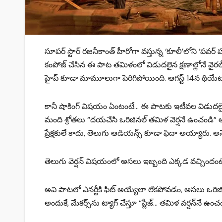
సూపర్ స్టార్ రజనీకాంత్ హీరోగా వస్తున్న ‘కూలీ’లోని ‘పవర్ 
కంపోజ్ చేసిన ఈ పాట తమిళంలో విడుదలైన క్షణాల్లోనే వైరల్
హైప్ కూడా మామూలుగా పెరిగిపోయింది. ఆగస్ట్ 14న థియేటర్ల
కానీ షాకింగ్ విషయం ఏంటంటే… ఈ పాటకు ఇటీవల విడుదలైన తెలు
మంది శ్రోతలు “దయచేసి ఒరిజినల్ తమిళ వెర్షనే ఉంచండి” అన
ప్రేక్షకులే కాదు, తెలుగు ఆడియన్స్ కూడా ఫిదా అయ్యారు. అనే
తెలుగు వెర్షన్ విషయంలో అసలు ఇబ్బంది ఎక్కడ వచ్చిందంటే… 
అవి పాటలో ఎనర్జీకి ఫిట్ అయ్యేలా లేకపోవడం, అసలు ఒరిజిన
అందుకే, మేకర్స్‌ను ట్యాగ్ చేస్తూ “ప్లీజ్… తమిళ వర్షన్‌నే ఉ