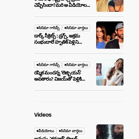
చెప్పేసిందా?మరి ఆ వీడియోల
మాటేంటి?
సినిమా గాసిప్స్
సినిమా వార్తలు
డార్క్ సీక్రెట్స్ : డ్రగ్స్, అక్రమ
సంభందాలే హృతిక్ పెళ్లిని
పెటాకులు చేసాయా?
సినిమా గాసిప్స్
సినిమా వార్తలు
రష్మిక మందన్న ‘లెజ్బియన్’
అవతారం? విజయ్‌తో పెళ్లికి
ముందే షాకింగ్ రూమర్స్
,నిజమేనా?
Videos
వీడియోలు
సినిమా వార్తలు
అనుష్క ‘కథనార్’ ట్రైలర్ ..