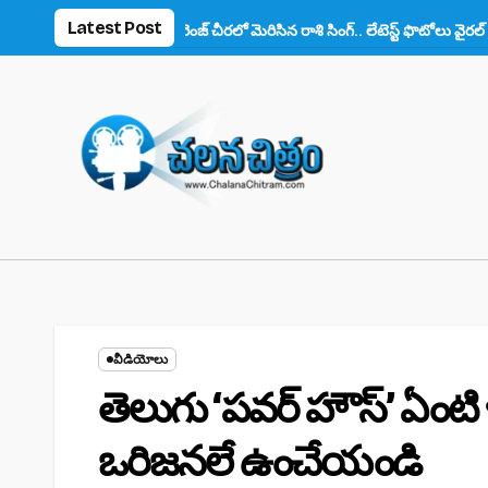
Skip
Latest Post
్ ఫిదా!
ఆరెంజ్ చీరలో మెరిసిన రాశి సింగ్.. లేటెస్ట్ ఫొటోలు వైరల్
అనుష్
to
content
వీడియోలు
తెలుగు ‘పవర్ హౌస్’ ఏంటి
ఒరిజనలే ఉంచేయండి