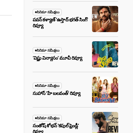
సినిమా సమీక్షలు
పవన్ కళ్యాణ్ ‘ఉస్తాద్ భ‌గ‌త్ సింగ్’
రివ్యూ
సినిమా సమీక్షలు
‘విష్ణు విన్యాసం’ మూవీ రివ్యూ
సినిమా సమీక్షలు
సుహాస్ ‘హే బలవంత్’ రివ్యూ
సినిమా సమీక్షలు
సంతోష్ శోభన్ ‘కపుల్ ఫ్రెండ్లీ’
రివ్యూ