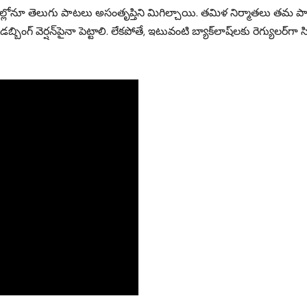
నిమాల్లోనూ తెలుగు పాటలు అసంతృప్తిని మిగిల్చాయి. తమిళ నిర్మాతలు తమ 
ింగ్ వెర్షన్‌పైనా పెట్టాలి. లేకపోతే, ఇటువంటి బ్యాక్‌లాష్‌లకు రెగ్యులర్‌గా స