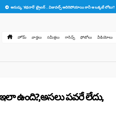
క ‘కథనార్’ ట్రైలర్ .. విజువల్స్ అదిరిపోయాయి కానీ ఆ ఒక్కటే లోటు!!
ప్రభాస
హోమ్
వార్తలు
సమీక్షలు
గాసిప్స్
ఫోటోలు
వీడియోలు
 ఇలా ఉంది?,అసలు పవరే లేదు,