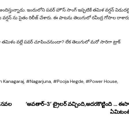
 అందిస్తున్నాడు. ఇందులోని పవర్ హౌస్ సాంగ్ ఇప్పటికే తమిళ వర్షన్ విడుదలై 
వర్షన్ ను సైతం రిలీజ్ చేశారు. ఈ పాటను తెలుగులో రవీంద్ర గోసాల రాశారు
 తమిళం వల్లే పవర్ చూపించనుందా? లేక తెలుగులో మరో సారిగా ట్రాక్
h Kanagaraj
,
#Nagarjuna
,
#Pooja Hegde
,
#Power House
,
్! నవల
‘అవతార్-3’ ట్రైలర్ వచ్చింది,అదరకొట్టింది … ఈస
ఏమిటంట