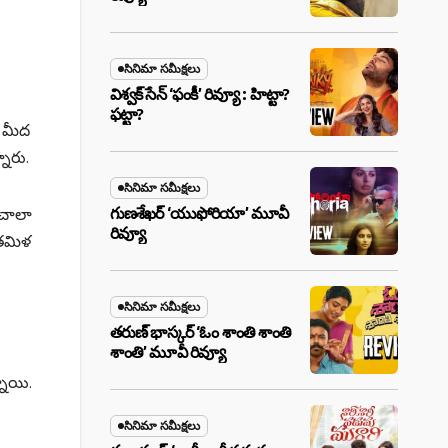
సినిమా సమీక్షలు
విశ్వక్ సేన్ ‘ఫంకీ’ రివ్యూ : హిట్టా?
ఫట్టా?
ా మీద
నారు.
సినిమా సమీక్షలు
 చాలా
గుణశేఖర్ ‘యుఫోరియా’ మూవీ
రివ్యూ
 తమిళ
సినిమా సమీక్షలు
తరుణ్ భాస్కర్ ‘ఓం శాంతి శాంతి
శాంతి’ మూవీ రివ్యూ
నాయి.
సినిమా సమీక్షలు