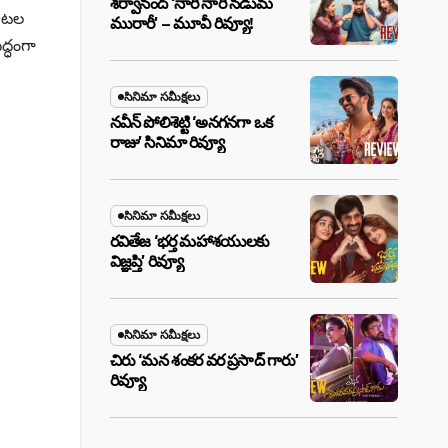
శర్వానంద్ ‘నారీ నారీ నడుమ
పాటల
మురారీ’ – మూవీ రివ్యూ!
ిద్ధంగా
సినిమా సమీక్షలు
నవీన్ పోలిశెట్టి ‘అనగనగా ఒక
రాజు’ సినిమా రివ్యూ
సినిమా సమీక్షలు
రవితేజ ‘భర్త మహాశయులకు
విజ్ఞప్తి’ రివ్యూ
సినిమా సమీక్షలు
చిరు ‘మ‌న శంక‌ర వ‌ర ప్ర‌సాద్ గారు’
రివ్యూ