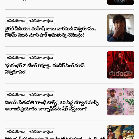
వీడియోలు
సినిమా వార్తలు
వైరల్ వీడియో: మహేష్ బాబు వారసుడి విశ్వరూపం..
గౌతమ్ నటన చూసి షాక్ అవుతున్న నెటిజన్లు!
వీడియోలు
సినిమా వార్తలు
‘ధురంధర్ 2’ టీజర్ రివ్యూ.. రణవీర్ సింగ్ మాస్
విశ్వరూపం!
వీడియోలు
సినిమా వార్తలు
విజయ్ సేతుపతి ‘గాంధీ టాక్స్’ ,30 ఏళ్ల తర్వాత మళ్ళీ
అలాంటి ప్రయోగం, బాక్సాఫీస్‌ను షేక్ చేస్తుందా?
వీడియోలు
సినిమా వార్తలు