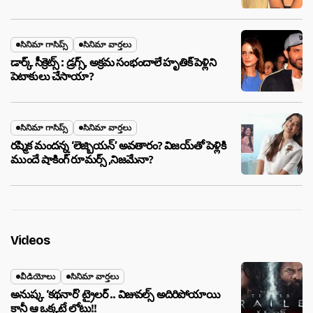
సినిమా గాసిప్స్
సినిమా వార్తలు
డార్క్ సీక్రెట్స్ : డ్రగ్స్, అక్రమ సంభందాలే హృతిక్ పెళ్లిని
పెటాకులు చేసాయా?
సినిమా గాసిప్స్
సినిమా వార్తలు
రష్మిక మందన్న ‘లెజ్బియన్’ అవతారం? విజయ్‌తో పెళ్లికి
ముందే షాకింగ్ రూమర్స్ ,నిజమేనా?
Videos
వీడియోలు
సినిమా వార్తలు
అనుష్క ‘కథనార్’ ట్రైలర్ .. విజువల్స్ అదిరిపోయాయి
కానీ ఆ ఒక్కటే లోటు!!