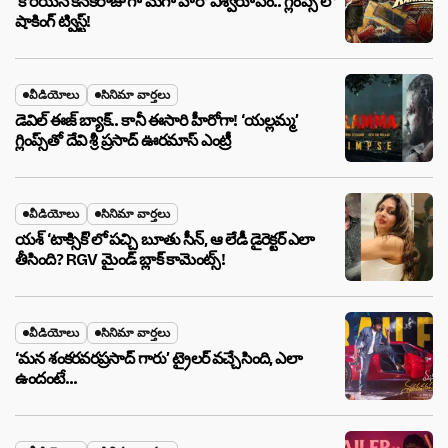
‘కొరియన్ కనకరాజు’గా మెగా హీరో విశ్వరూపం.. గ్లింప్స్ లో
షాకింగ్ ట్విస్ట్!
వీడియోలు
సినిమా వార్తలు
డెవిల్ ఈజ్ బ్యాక్.. కానీ ఈసారి హీరోగా! ‘యల్లమ్మ’
గ్లింప్స్‌తో దేవి శ్రీ ప్రసాద్ ఊరమాస్ ఎంట్రీ
వీడియోలు
సినిమా వార్తలు
యశ్ ‘టాక్సిక్’లో పచ్చి బూతు సీన్, ఆ లేడీ డైరెక్టర్ ఎలా
తీసింది? RGV మైండ్ బ్లాక్ కామెంట్స్!
వీడియోలు
సినిమా వార్తలు
‘మన శంకరవరప్రసాద్ గారు’ ట్రైలర్ వచ్చేసింది, ఎలా
ఉందంటే…