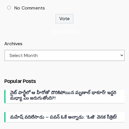
No Comments
View Results
Archives
Popular Posts
నైట్ పార్టీలో ఆ హీరోతో దొరికిపోయిన మృణాల్ థాకూర్! ఇద్దరి
మధ్యా ఏం జరుగుతోంది?!
మహేష్ వదిలేసాడు – పవన్ ఓకే అన్నాడు: ‘ఓజీ’ వెనక సీక్రెట్!