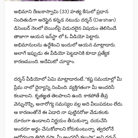
అభిమాని రేణుకాస్వామి (33) హత్య కేసులో ప్రధాన
నిందితుడిగా అరెస్టైన కన్నడ నటుడు దర్శన్‌ (Darshan)
డిసెంబర్‌ నెలలో బెయిల్‌పై విడుదలైన విషయం తెలిసిందే.
తాజాగా ఆయన ఇన్‌స్టా లో ఓ వీడియో పెట్టారు.
అభిమానులను ఉద్దేశించి ఇందులో ఆయన మాట్లాడారు.
అలాగే ఇప్పుడు ఈ వీడియో పెట్టడానికి కూడా ప్రత్యేక
కారణముంది. అదేమిటో చూద్దాం.
దర్శన్ వీడియోలో ఏమి మాట్లాడారంటే..‘‘కష్ట సమయాల్లో మీ
ప్రేమ నాలో ధైర్యాన్ని నింపింది. వ్యక్తిగతంగా మీ అందరినీ
కలవాలని.. కృతజ్ఞత తెలపాలని ఉంది. కాకపోతే తీవ్ర
వెన్నునొప్పి, అనారోగ్య సమస్యల వల్ల అది వీలుపడటం లేదు.
ఆ కారణంతోనే ఈ ఏడాది నా పుట్టినరోజు వేడుకలకు
దూరంగా ఉండాలని నిర్ణయం తీసుకున్నా. దయచేసి
అందరూ అర్థం చేసుకోవాలని కోరుకుంటున్నా. త్వరలోనే
ఆరోగ్యంగా తిరిగి వస్తా. మీ అందరినీ కలుస్తా’’ అని దర్శన్‌