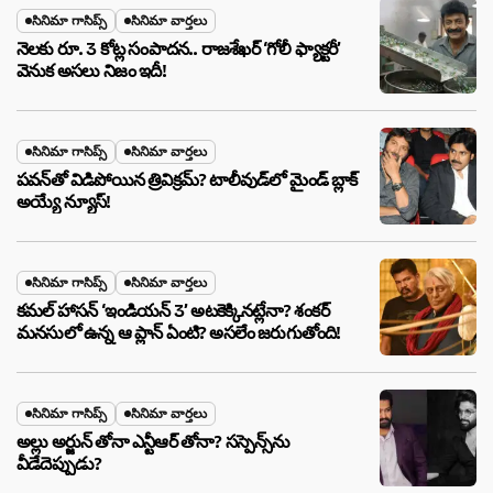
సినిమా గాసిప్స్
సినిమా వార్తలు
నెలకు రూ. 3 కోట్ల సంపాదన.. రాజశేఖర్ ‘గోలీ ఫ్యాక్టరీ’
వెనుక అసలు నిజం ఇదీ!
సినిమా గాసిప్స్
సినిమా వార్తలు
పవన్‌తో విడిపోయిన త్రివిక్రమ్? టాలీవుడ్‌లో మైండ్ బ్లాక్
అయ్యే న్యూస్!
సినిమా గాసిప్స్
సినిమా వార్తలు
కమల్ హాసన్ ‘ఇండియన్ 3’ అటకెక్కినట్లేనా? శంకర్
మనసులో ఉన్న ఆ ప్లాన్ ఏంటి? అసలేం జరుగుతోంది!
సినిమా గాసిప్స్
సినిమా వార్తలు
అల్లు అర్జున్ తోనా ఎన్టీఆర్ తోనా? సస్పెన్స్‌ను
వీడేదెప్పుడు?