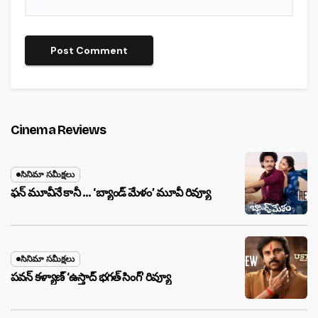
Cinema Reviews
సినిమా సమీక్షలు
ఫన్ మూవీనే కానీ … ‘బ్యాండ్‌ మేళం’ మూవీ రివ్యూ
సినిమా సమీక్షలు
పవన్ కళ్యాణ్ ‘ఉస్తాద్ భ‌గ‌త్ సింగ్’ రివ్యూ