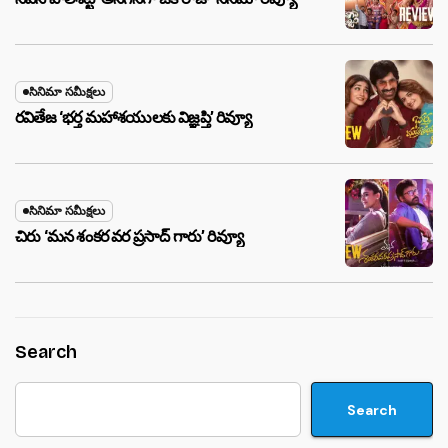
సినిమా సమీక్షలు
రవితేజ ‘భర్త మహాశయులకు విజ్ఞప్తి’ రివ్యూ
సినిమా సమీక్షలు
చిరు ‘మ‌న శంక‌ర వ‌ర ప్ర‌సాద్ గారు’ రివ్యూ
Search
Search