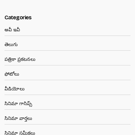
Categories
అవీ ఇవీ
తెలుగు
పత్రికా ప్రకటనలు
ఫోటోలు
వీడియోలు
సినిమా గాసిప్స్
సినిమా వార్తలు
సినిమా సమీక్షలు