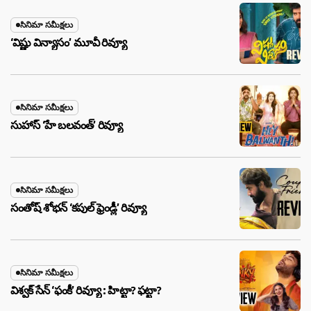
సినిమా సమీక్షలు
‘విష్ణు విన్యాసం’ మూవీ రివ్యూ
సినిమా సమీక్షలు
సుహాస్ ‘హే బలవంత్’ రివ్యూ
సినిమా సమీక్షలు
సంతోష్ శోభన్ ‘కపుల్ ఫ్రెండ్లీ’ రివ్యూ
సినిమా సమీక్షలు
విశ్వక్ సేన్ ‘ఫంకీ’ రివ్యూ : హిట్టా? ఫట్టా?