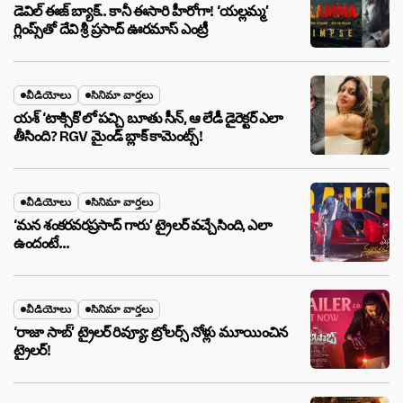
డెవిల్ ఈజ్ బ్యాక్.. కానీ ఈసారి హీరోగా! ‘యల్లమ్మ’
గ్లింప్స్‌తో దేవి శ్రీ ప్రసాద్ ఊరమాస్ ఎంట్రీ
వీడియోలు
సినిమా వార్తలు
యశ్ ‘టాక్సిక్’లో పచ్చి బూతు సీన్, ఆ లేడీ డైరెక్టర్ ఎలా
తీసింది? RGV మైండ్ బ్లాక్ కామెంట్స్!
వీడియోలు
సినిమా వార్తలు
‘మన శంకరవరప్రసాద్ గారు’ ట్రైలర్ వచ్చేసింది, ఎలా
ఉందంటే…
వీడియోలు
సినిమా వార్తలు
‘రాజా సాబ్’ ట్రైలర్ రివ్యూ: ట్రోలర్స్ నోళ్లు మూయించిన
ట్రైలర్!