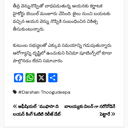
తీవ్ర వెన్నునొప్పితో బాధపడుతున్న ఆయనకు కర్ణాటక
హైకోర్టు బెయిల్‌ మంజూరు చేసింది. జైలు నుంచి బయటకు
వచ్చిన ఆయన వెన్ను నొప్పికి సంబంధించిన చికిత్స
తీసుకుంటున్నారు.
కుటుంబ సభ్యులతో ఎక్కువ సమయాన్ని గడుపుతున్నారు.
ఆరోగ్యాన్ని దృష్టిలో ఉంచుకుని సినిమా షూటింగ్స్‌లో కూడా
పాల్గొనడం లేదని సమాచారం.
F
W
X
S
a
h
h
#Darshan Thoogudeepa
c
at
ar
e
s
e
Post
అఫీషియల్: ‘ముఫాసా:ది
బాలయ్యకు విలన్ గా సరోనోడినే
b
A
లయన్‌ కింగ్‌’ఓటిటి రిలీజ్ డేట్
పెట్టారే
navigation
o
p