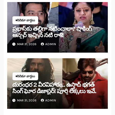
సినిమా వార్తలు
ప్రభాస్‌కు తల్లిగా నటించాలా? షాకింగ్
ఆన్సర్ ఇచ్చిన నటి రాశి!
MAR 31, 2026
ADMIN
సినిమా వార్తలు
దురంధర 2 వీరవిహారం.. ఉస్తాద్ భగత్
సింగ్ ఘోర డిజాస్టర్! పూర్తి లెక్కలు ఇవే.
MAR 31, 2026
ADMIN