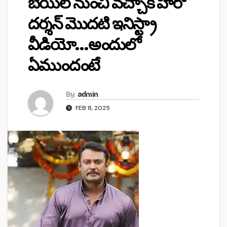
బెయిల్ నుంచి వచ్చాక హీరో
దర్శన్ మొదటి ఇనిస్ట్రా
వీడియో…అందులో
ఏముందంటే
By
admin
FEB 8, 2025