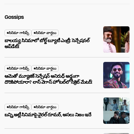
Gossips
సినిమా గాసిప్స్
సినిమా వార్తలు
బాలయ్య సినిమాలో బోల్డ్ బ్యూటీ ఎంట్రీ: సెన్సేషనల్
అప్‌డేట్!
సినిమా గాసిప్స్
సినిమా వార్తలు
ఆమెతో మ్యూజిక్ సెన్సేషన్ అనిరుధ్ అడ్డంగా
దొరికిపోయారా? లాస్ వెగాస్ హోటల్‌లో సీక్రెట్ మేటర్!
సినిమా గాసిప్స్
సినిమా వార్తలు
బన్ని,అట్లీ సినిమాపై వైరల్ రూమర్, అసలు నిజం ఇదే