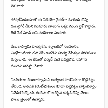
తెలిపారు.
సోషల్‌మీడియాలో ఈ వీడియో వైరల్‌గా మారింది. కొన్ని
గంటల్లోనే దీనిని సుమారు నాలుగు లక్షల మంది లైక్‌ కొట్టారు.
గెట్‌ వెల్‌ సూన్‌ అని సందేశాలు పంపారు.
రేణుకాస్వామి హత్య కేసు కర్ణాటకలో సంచలనం.
చిత్రహింసలకు గురి చేసి అతడిని హత్య చేసినట్లు పోలీసులు
గుర్తించారు. ఈ కేసులో దర్శన్‌, నటి పవిత్రగౌడ సహా 15
మందిని అరెస్టు చేశారు.
నిందితులు రేణుకాస్వామిని అత్యంత పాశవికంగా కొట్టినట్లు
తేలింది. అతడికి కరెంట్‌షాకులు కూడా పెట్టినట్లు పోస్టుమార్టం
నివేదిక పేర్కొంది. ఈ కేసులో అరెస్టైన దర్శన్‌ కొన్ని నెలల
పాటు జైలులో ఉన్నారు.