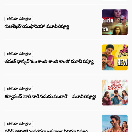
సినిమా సమీక్షలు
గుణశేఖర్ ‘యుఫోరియా’ మూవీ రివ్యూ
సినిమా సమీక్షలు
తరుణ్ భాస్కర్ ‘ఓం శాంతి శాంతి శాంతి’ మూవీ రివ్యూ
సినిమా సమీక్షలు
శర్వానంద్ ‘నారీ నారీ నడుమ మురారీ’ – మూవీ రివ్యూ!
సినిమా సమీక్షలు
నవీన్ పోలిశెట్టి ‘అనగనగా ఒక రాజు’ సినిమా రివ్యూ