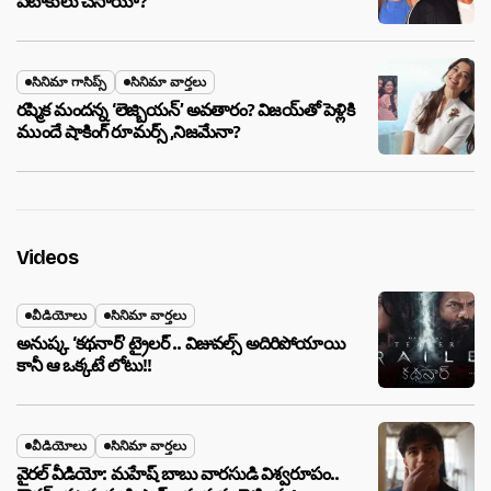
పెటాకులు చేసాయా?
సినిమా గాసిప్స్
సినిమా వార్తలు
రష్మిక మందన్న ‘లెజ్బియన్’ అవతారం? విజయ్‌తో పెళ్లికి
ముందే షాకింగ్ రూమర్స్ ,నిజమేనా?
Videos
వీడియోలు
సినిమా వార్తలు
అనుష్క ‘కథనార్’ ట్రైలర్ .. విజువల్స్ అదిరిపోయాయి
కానీ ఆ ఒక్కటే లోటు!!
వీడియోలు
సినిమా వార్తలు
వైరల్ వీడియో: మహేష్ బాబు వారసుడి విశ్వరూపం..