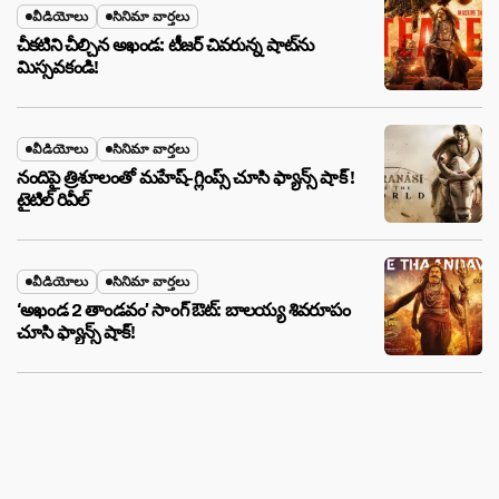
వీడియోలు
సినిమా వార్తలు
చీకటిని చీల్చిన అఖండ: టీజర్ చివరున్న షాట్‌ను
మిస్సవకండి!
వీడియోలు
సినిమా వార్తలు
నందిపై త్రిశూలంతో మహేష్-గ్లింప్స్ చూసి ఫ్యాన్స్ షాక్ !
టైటిల్ రివీల్
వీడియోలు
సినిమా వార్తలు
‘అఖండ 2 తాండవం’ సాంగ్ ఔట్: బాలయ్య శివరూపం
చూసి ఫ్యాన్స్ షాక్!