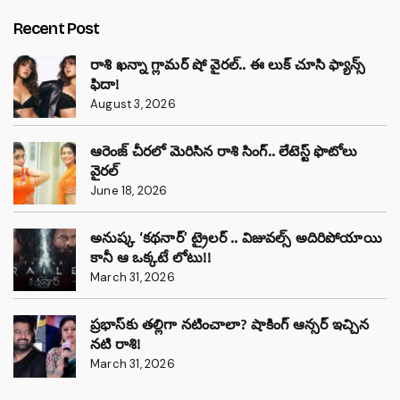
Recent Post
రాశి ఖన్నా గ్లామర్ షో వైరల్.. ఈ లుక్ చూసి ఫ్యాన్స్
ఫిదా!
August 3, 2026
ఆరెంజ్ చీరలో మెరిసిన రాశి సింగ్.. లేటెస్ట్ ఫొటోలు
వైరల్
June 18, 2026
అనుష్క ‘కథనార్’ ట్రైలర్ .. విజువల్స్ అదిరిపోయాయి
కానీ ఆ ఒక్కటే లోటు!!
March 31, 2026
ప్రభాస్‌కు తల్లిగా నటించాలా? షాకింగ్ ఆన్సర్ ఇచ్చిన
నటి రాశి!
March 31, 2026