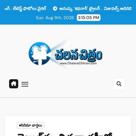
Skip
 ఫొటోలు వైరల్
అనుష్క ‘కథనార్’ ట్రైలర్ .. విజువల్స్ అదిరిపోయాయి కానీ ఆ ఒక
to
Sun. Aug 9th, 2026
3:15:06 PM
content
సినిమా వార్తలు