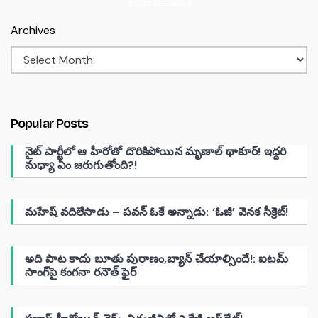
View Results
Archives
Popular Posts
నైట్ పార్టీలో ఆ హీరోతో దొరికిపోయిన మృణాల్ థాకూర్! ఇద్దరి
మధ్యా ఏం జరుగుతోంది?!
మహేష్ వదిలేసాడు – పవన్ ఓకే అన్నాడు: ‘ఓజీ’ వెనక సీక్రెట్!
అది పాట కాదు బూతు పురాణం,బ్యాన్ చేయాల్సిందే!: ఐటమ్
సాంగ్‌పై కంగనా రనౌత్ ఫైర్