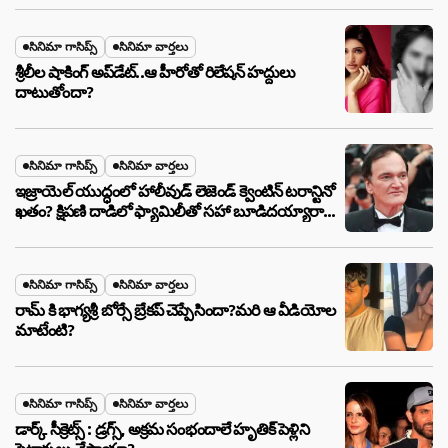
సినిమా గాసిప్స్
సినిమా వార్తలు
శ్రీలీల షాకింగ్ అప్‌డేట్..ఆ హీరోతో రిలేషన్ హద్దులు
దాటుతోందా?
సినిమా గాసిప్స్
సినిమా వార్తలు
ఇజ్రాయెల్ యుద్ధంలో హాలీవుడ్ లెజెండ్ క్వెంటిన్ టరాన్టినో
ఖతం? క్షిపణి దాడిలో ఫ్యామిలీతో సహా బూడిదయ్యారా?
అసలు నిజం ఇదీ!
సినిమా గాసిప్స్
సినిమా వార్తలు
రామ్ కి భాగ్యశ్రీ బోర్సే బ్రేకప్ చెప్పేసిందా?మరి ఆ వీడియోల
మాటేంటి?
సినిమా గాసిప్స్
సినిమా వార్తలు
డార్క్ సీక్రెట్స్ : డ్రగ్స్, అక్రమ సంభందాలే హృతిక్ పెళ్లిని