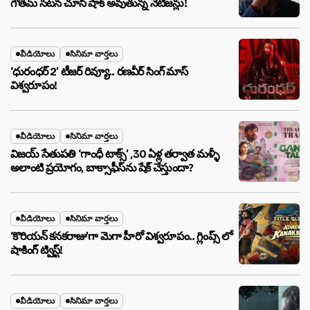
గౌతమ్ నటన చూసి షాక్ అవుతున్న నెటిజన్లు!
వీడియోలు
సినిమా వార్తలు
‘ధురంధర్ 2’ టీజర్ రివ్యూ.. రణవీర్ సింగ్ మాస్
విశ్వరూపం!
వీడియోలు
సినిమా వార్తలు
విజయ్ సేతుపతి ‘గాంధీ టాక్స్’ ,30 ఏళ్ల తర్వాత మళ్ళీ
అలాంటి ప్రయోగం, బాక్సాఫీస్‌ను షేక్ చేస్తుందా?
వీడియోలు
సినిమా వార్తలు
‘కొరియన్ కనకరాజు’గా మెగా హీరో విశ్వరూపం.. గ్లింప్స్ లో
షాకింగ్ ట్విస్ట్!
వీడియోలు
సినిమా వార్తలు