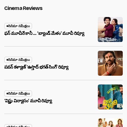
Cinema Reviews
సినిమా సమీక్షలు
ఫన్ మూవీనే కానీ … ‘బ్యాండ్‌ మేళం’ మూవీ రివ్యూ
సినిమా సమీక్షలు
పవన్ కళ్యాణ్ ‘ఉస్తాద్ భ‌గ‌త్ సింగ్’ రివ్యూ
సినిమా సమీక్షలు
‘విష్ణు విన్యాసం’ మూవీ రివ్యూ