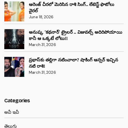
ఆరెంజ్ చీరలో మెరిసిన రాశి సింగ్.. లేటెస్ట్ ఫొటోలు
వైరల్
June 18, 2026
అనుష్క ‘కథనార్’ ట్రైలర్ .. విజువల్స్ అదిరిపోయాయి
కానీ ఆ ఒక్కటే లోటు!!
March 31, 2026
ప్రభాస్‌కు తల్లిగా నటించాలా? షాకింగ్ ఆన్సర్ ఇచ్చిన
నటి రాశి!
March 31, 2026
Categories
అవీ ఇవీ
తెలుగు