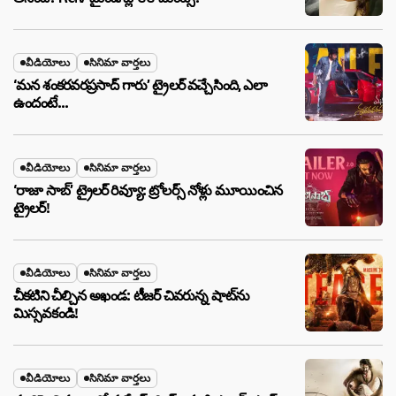
వీడియోలు
సినిమా వార్తలు
‘మన శంకరవరప్రసాద్ గారు’ ట్రైలర్ వచ్చేసింది, ఎలా
ఉందంటే…
వీడియోలు
సినిమా వార్తలు
‘రాజా సాబ్’ ట్రైలర్ రివ్యూ: ట్రోలర్స్ నోళ్లు మూయించిన
ట్రైలర్!
వీడియోలు
సినిమా వార్తలు
చీకటిని చీల్చిన అఖండ: టీజర్ చివరున్న షాట్‌ను
మిస్సవకండి!
వీడియోలు
సినిమా వార్తలు