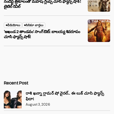
నందిపై త్రిశూలంతో మహేష్-గ్లింప్స్ చూసి ఫ్యాన్స్ షాక్ !
టైటిల్ రివీల్
వీడియోలు
సినిమా వార్తలు
‘అఖండ 2 తాండవం’ సాంగ్ ఔట్: బాలయ్య శివరూపం
చూసి ఫ్యాన్స్ షాక్!
Recent Post
రాశి ఖన్నా గ్లామర్ షో వైరల్.. ఈ లుక్ చూసి ఫ్యాన్స్
ఫిదా!
August 3, 2026