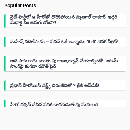
Popular Posts
నైట్ పార్టీలో ఆ హీరోతో దొరికిపోయిన మృణాల్ థాకూర్! ఇద్దరి
మధ్యా ఏం జరుగుతోంది?!
మహేష్ వదిలేసాడు – పవన్ ఓకే అన్నాడు: ‘ఓజీ’ వెనక సీక్రెట్!
అది పాట కాదు బూతు పురాణం,బ్యాన్ చేయాల్సిందే!: ఐటమ్
సాంగ్‌పై కంగనా రనౌత్ ఫైర్
ప్రభాస్ హీరోయిన్ నెక్ట్స్ చిరంజీవితో ? క్రేజీ అప్‌డేట్!
హీరో దర్శన్ చేసిన పనికి బాధపడుతున్న సుమలత