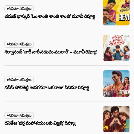
సినిమా సమీక్షలు
తరుణ్ భాస్కర్ ‘ఓం శాంతి శాంతి శాంతి’ మూవీ రివ్యూ
సినిమా సమీక్షలు
శర్వానంద్ ‘నారీ నారీ నడుమ మురారీ’ – మూవీ రివ్యూ!
సినిమా సమీక్షలు
నవీన్ పోలిశెట్టి ‘అనగనగా ఒక రాజు’ సినిమా రివ్యూ
సినిమా సమీక్షలు
రవితేజ ‘భర్త మహాశయులకు విజ్ఞప్తి’ రివ్యూ