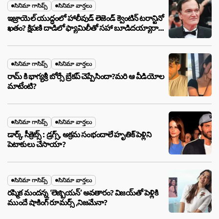
సినిమా గాసిప్స్
సినిమా వార్తలు
ఇజ్రాయెల్ యుద్ధంలో హాలీవుడ్ లెజెండ్ క్వెంటిన్ టరాన్టినో
ఖతం? క్షిపణి దాడిలో ఫ్యామిలీతో సహా బూడిదయ్యారా?
అసలు నిజం ఇదీ!
సినిమా గాసిప్స్
సినిమా వార్తలు
రామ్ కి భాగ్యశ్రీ బోర్సే బ్రేకప్ చెప్పేసిందా?మరి ఆ వీడియోల
మాటేంటి?
సినిమా గాసిప్స్
సినిమా వార్తలు
డార్క్ సీక్రెట్స్ : డ్రగ్స్, అక్రమ సంభందాలే హృతిక్ పెళ్లిని
పెటాకులు చేసాయా?
సినిమా గాసిప్స్
సినిమా వార్తలు
రష్మిక మందన్న ‘లెజ్బియన్’ అవతారం? విజయ్‌తో పెళ్లికి
ముందే షాకింగ్ రూమర్స్ ,నిజమేనా?