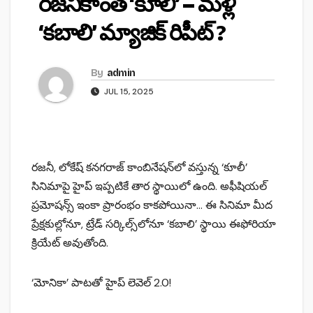
రజనీకాంత్ ‘కూలీ’ – మళ్లీ
‘కబాలి’ మ్యాజిక్ రిపీట్ ?
By
admin
JUL 15, 2025
రజనీ, లోకేష్ కనగరాజ్ కాంబినేషన్‌లో వస్తున్న ‘కూలీ’
సినిమాపై హైప్ ఇప్పటికే తార స్థాయిలో ఉంది. అఫీషియల్
ప్రమోషన్స్ ఇంకా ప్రారంభం కాకపోయినా… ఈ సినిమా మీద
ప్రేక్షకుల్లోనూ, ట్రేడ్ సర్కిల్స్‌లోనూ ‘కబాలి’ స్థాయి ఈఫోరియా
క్రియేట్ అవుతోంది.
‘మోనికా’ పాటతో హైప్ లెవెల్ 2.0!