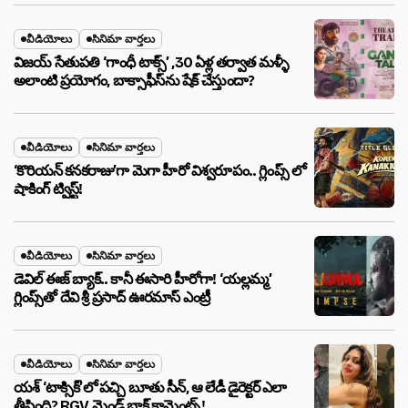
వీడియోలు
సినిమా వార్తలు
విజయ్ సేతుపతి ‘గాంధీ టాక్స్’ ,30 ఏళ్ల తర్వాత మళ్ళీ
అలాంటి ప్రయోగం, బాక్సాఫీస్‌ను షేక్ చేస్తుందా?
వీడియోలు
సినిమా వార్తలు
‘కొరియన్ కనకరాజు’గా మెగా హీరో విశ్వరూపం.. గ్లింప్స్ లో
షాకింగ్ ట్విస్ట్!
వీడియోలు
సినిమా వార్తలు
డెవిల్ ఈజ్ బ్యాక్.. కానీ ఈసారి హీరోగా! ‘యల్లమ్మ’
గ్లింప్స్‌తో దేవి శ్రీ ప్రసాద్ ఊరమాస్ ఎంట్రీ
వీడియోలు
సినిమా వార్తలు
యశ్ ‘టాక్సిక్’లో పచ్చి బూతు సీన్, ఆ లేడీ డైరెక్టర్ ఎలా
తీసింది? RGV మైండ్ బ్లాక్ కామెంట్స్!