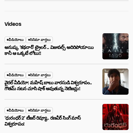
Videos
వీడియోలు
సినిమా వార్తలు
అనుష్క ‘కథనార్’ ట్రైలర్ .. విజువల్స్ అదిరిపోయాయి
కానీ ఆ ఒక్కటే లోటు!!
వీడియోలు
సినిమా వార్తలు
వైరల్ వీడియో: మహేష్ బాబు వారసుడి విశ్వరూపం..
గౌతమ్ నటన చూసి షాక్ అవుతున్న నెటిజన్లు!
వీడియోలు
సినిమా వార్తలు
‘ధురంధర్ 2’ టీజర్ రివ్యూ.. రణవీర్ సింగ్ మాస్
విశ్వరూపం!