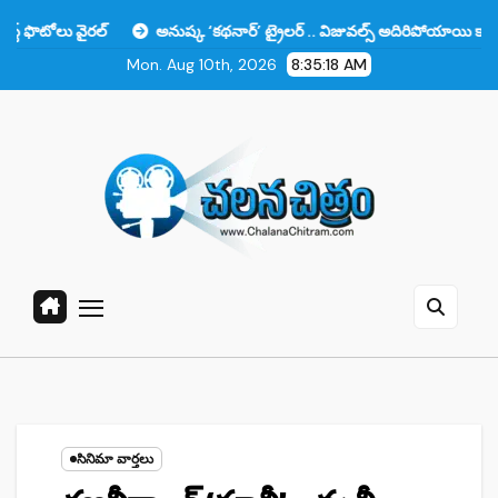
Skip
రల్
అనుష్క ‘కథనార్’ ట్రైలర్ .. విజువల్స్ అదిరిపోయాయి కానీ ఆ ఒక్కటే లోట
to
Mon. Aug 10th, 2026
8:35:19 AM
content
సినిమా వార్తలు