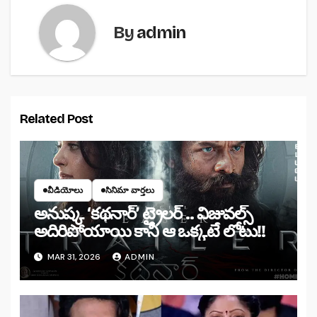
By
admin
Related Post
వీడియోలు
సినిమా వార్తలు
అనుష్క ‘కథనార్’ ట్రైలర్ .. విజువల్స్
అదిరిపోయాయి కానీ ఆ ఒక్కటే లోటు!!
MAR 31, 2026
ADMIN