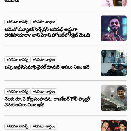
అప్‌డేట్!
సినిమా గాసిప్స్
సినిమా వార్తలు
ఆమెతో మ్యూజిక్ సెన్సేషన్ అనిరుధ్ అడ్డంగా
దొరికిపోయారా? లాస్ వెగాస్ హోటల్‌లో సీక్రెట్ మేటర్!
సినిమా గాసిప్స్
సినిమా వార్తలు
బన్ని,అట్లీ సినిమాపై వైరల్ రూమర్, అసలు నిజం ఇదే
సినిమా గాసిప్స్
సినిమా వార్తలు
నెలకు రూ. 3 కోట్ల సంపాదన.. రాజశేఖర్ ‘గోలీ ఫ్యాక్టరీ’
వెనుక అసలు నిజం ఇదీ!
సినిమా గాసిప్స్
సినిమా వార్తలు