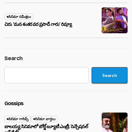
సినిమా సమీక్షలు
చిరు ‘మ‌న శంక‌ర వ‌ర ప్ర‌సాద్ గారు’ రివ్యూ
Search
Search
Gossips
సినిమా గాసిప్స్
సినిమా వార్తలు
బాలయ్య సినిమాలో బోల్డ్ బ్యూటీ ఎంట్రీ: సెన్సేషనల్