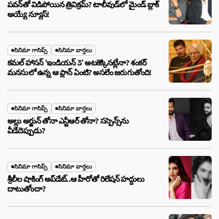
పవన్‌తో విడిపోయిన త్రివిక్రమ్? టాలీవుడ్‌లో మైండ్ బ్లాక్
అయ్యే న్యూస్!
సినిమా గాసిప్స్
సినిమా వార్తలు
కమల్ హాసన్ ‘ఇండియన్ 3’ అటకెక్కినట్లేనా? శంకర్
మనసులో ఉన్న ఆ ప్లాన్ ఏంటి? అసలేం జరుగుతోంది!
సినిమా గాసిప్స్
సినిమా వార్తలు
అల్లు అర్జున్ తోనా ఎన్టీఆర్ తోనా? సస్పెన్స్‌ను
వీడేదెప్పుడు?
సినిమా గాసిప్స్
సినిమా వార్తలు
శ్రీలీల షాకింగ్ అప్‌డేట్..ఆ హీరోతో రిలేషన్ హద్దులు
దాటుతోందా?