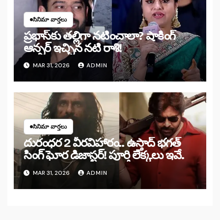
సినిమా వార్తలు
ప్రభాస్‌కు తల్లిగా నటించాలా? షాకింగ్
ఆన్సర్ ఇచ్చిన నటి రాశి!
MAR 31, 2026
ADMIN
సినిమా వార్తలు
దురంధర 2 వీరవిహారం.. ఉస్తాద్ భగత్
సింగ్ ఘోర డిజాస్టర్! పూర్తి లెక్కలు ఇవే.
MAR 31, 2026
ADMIN