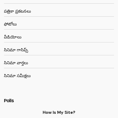
పత్రికా ప్రకటనలు
ఫోటోలు
వీడియోలు
సినిమా గాసిప్స్
సినిమా వార్తలు
సినిమా సమీక్షలు
Polls
How Is My Site?