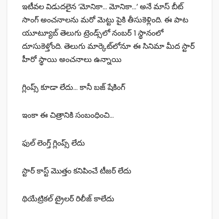
ఇటీవల విడుదలైన ‘మోనికా… మోనికా…’ అనే మాస్ బీట్
సాంగ్ అంచనాలను మరో మెట్టు పైకి తీసుకెళ్లింది. ఈ పాట
యూట్యూబ్ తెలుగు ట్రెండ్స్‌లో నంబర్ 1 స్థానంలో
దూసుకెళ్తోంది. తెలుగు మార్కెట్‌లోనూ ఈ సినిమా మీద స్టార్
హీరో స్థాయి అంచనాలు ఉన్నాయి
గ్లింప్స్ కూడా లేదు… కానీ బజ్ షేకింగ్
ఇంకా ఈ చిత్రానికి సంబంధించి…
ఫుల్ లెంగ్త్ గ్లింప్స్ లేదు
స్టార్ కాస్ట్ మొత్తం కనిపించే టీజర్ లేదు
థియేట్రికల్ ట్రైలర్ రిలీజ్ కాలేదు