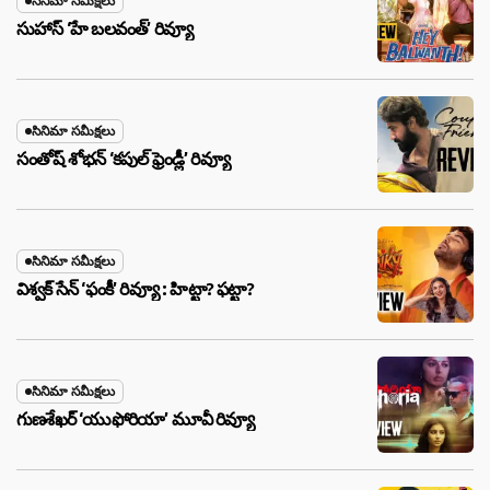
సినిమా సమీక్షలు
సుహాస్ ‘హే బలవంత్’ రివ్యూ
సినిమా సమీక్షలు
సంతోష్ శోభన్ ‘కపుల్ ఫ్రెండ్లీ’ రివ్యూ
సినిమా సమీక్షలు
విశ్వక్ సేన్ ‘ఫంకీ’ రివ్యూ : హిట్టా? ఫట్టా?
సినిమా సమీక్షలు
గుణశేఖర్ ‘యుఫోరియా’ మూవీ రివ్యూ