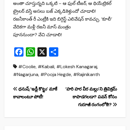
అంతా చూస్తున్నది ఒక్కటి – ఆ ఫుల్ టీజర్, ఆ థియేట్రికల్
ట్రైలర్ వస్తే అసలు బజ్ ఎక్కడికెళ్తుందో చూడాలి!
రజనీకాంత్ రీ ఎంట్రీకి ఇది బిగ్గెస్ట్ ఎలివేషన్ కావచ్చు. ‘కూలీ’
వేదికగా మళ్లీ రజనీ మాస్ మంత్రం
పూననుందా? వేచి చూడాలి!
F
W
X
S
a
h
h
#Coolie
,
#Kabali
,
#Lokesh Kanagaraj
,
c
at
ar
#Nagarjuna
,
#Pooja Hegde
,
#Rajinikanth
e
s
e
b
A
Post
ధనుష్ ‘ఇడ్లీ కొట్టు’ మాకే
‘హరి హర వీర మల్లు’ని త్రివిక్రమ్
o
p
కావాలంటూ పోటీ!
కాపాడగలడా? పవన్ కోసం
navigation
o
p
గురూజీ రంగంలోకి!?
k