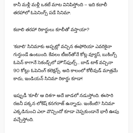
కానీ మళ్లీ మళ్లీ ఒకటే మాట వినిపిస్తోంది – ఇది కబాలీ
తరహాలో ఓపెనింగ్స్ పడే సినిమా.
కబాలి తరహా రికార్డులు కూలీతో వస్తాయా?
‘కబాలి’ సినిమాకు అప్పట్లో వచ్చిన ఈఫోరియా ఎవరికైనా
గుర్తుండే ఉంటుంది. కేవలం టీజర్‌తోనే కోట్ల వ్యూస్, బుకింగ్స్
ఓపెన్ కాగానే సెకండ్స్‌లో హౌస్‌ఫుల్స్… బాడ్ టాక్ వచ్చినా
90 కోట్లు ఓపెనింగ్ కలెక్షన్స్. అది కాలంలో కోలీవుడ్ మాత్రమే
కాదు, ఇండియన్ సినిమా రికార్డు కూడా!
ఇప్పుడీ ‘కూలీ’ ఆ దిశగా అదే జాడలో నడుస్తోంది. ఈసారి
రజనీ పక్కన లోకేష్ కనగరాజ్ ఉన్నాడు. ఇంకేంటి? సినిమా
ఎక్కడినుంచి ఎలా వొచ్చిందో కూడా చెప్పకుండానే భారీ ఊపు
వచ్చేస్తోంది.