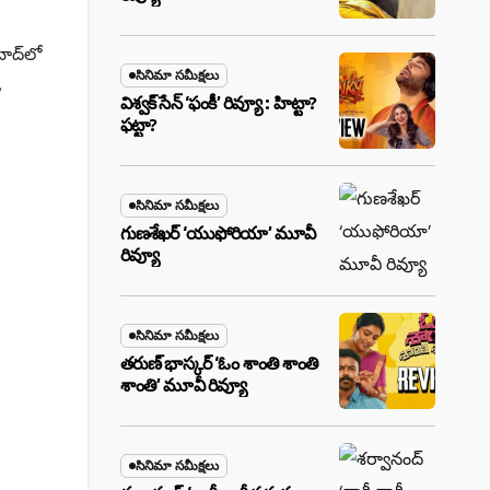
ాద్‌లో
సినిమా సమీక్షలు
,
విశ్వక్ సేన్ ‘ఫంకీ’ రివ్యూ : హిట్టా?
ఫట్టా?
సినిమా సమీక్షలు
గుణశేఖర్ ‘యుఫోరియా’ మూవీ
రివ్యూ
సినిమా సమీక్షలు
తరుణ్ భాస్కర్ ‘ఓం శాంతి శాంతి
శాంతి’ మూవీ రివ్యూ
సినిమా సమీక్షలు