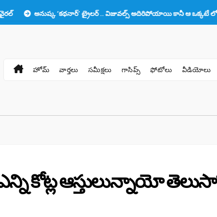
అనుష్క ‘కథనార్’ ట్రైలర్ .. విజువల్స్ అదిరిపోయాయి కానీ ఆ ఒక్కటే లోటు!!
హోమ్
వార్తలు
సమీక్షలు
గాసిప్స్
ఫోటోలు
వీడియోలు
ి ఎన్ని కోట్ల ఆస్తులున్నాయో తెలుసా