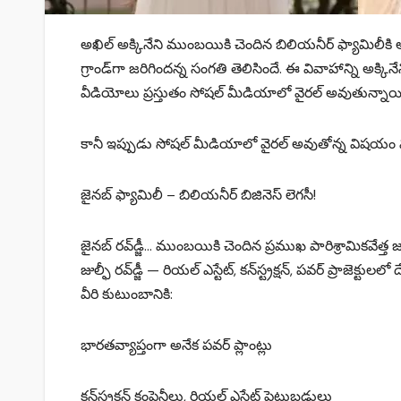
అఖిల్ అక్కినేని ముంబయికి చెందిన బిలియనీర్ ఫ్యామిలీకి
గ్రాండ్‌గా జరిగిందన్న సంగతి తెలిసిందే. ఈ వివాహాన్ని అక్కిన
వీడియోలు ప్రస్తుతం సోషల్ మీడియాలో వైరల్ అవుతున్నాయ
కానీ ఇప్పుడు సోషల్ మీడియాలో వైరల్ అవుతోన్న విషయం మరొక
జైనబ్ ఫ్యామిలీ – బిలియనీర్ బిజినెస్ లెగసీ!
జైనబ్‌ రవ్‌డ్జీ… ముంబయికి చెందిన ప్రముఖ పారిశ్రామికవేత్త జుల్ఫ
జుల్ఫీ రవ్‌డ్జీ — రియల్ ఎస్టేట్, కన్‌స్ట్రక్షన్‌, పవర్ ప్రాజెక్ట
వీరి కుటుంబానికి:
భారతవ్యాప్తంగా అనేక పవర్ ప్లాంట్లు
కన్‌స్ట్రక్షన్ కంపెనీలు, రియల్ ఎస్టేట్ పెట్టుబడులు