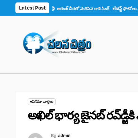
Skip
Latest Post
ఫ్యాన్స్ ఫిదా!
ఆరెంజ్ చీరలో మెరిసిన రాశి సింగ్.. లేటెస్ట్ ఫొటోలు వైరల్
to
content
సినిమా వార్తలు
అఖిల్ భార్య జైనబ్ రవ్‌డ్జీక
By
admin