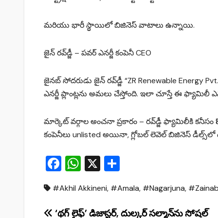
మరియు భారీ స్థాయిలో బిజినెస్ వాటాలు ఉన్నాయి.
జైన్ రవ్‌డ్జీ – పవర్ ఎనర్జీ కంపెనీ CEO
జైనబ్ సోదరుడు జైన్ రవ్‌డ్జీ “ZR Renewable Energy Pvt. Lt
ఎనర్జీ ప్లాంట్లను అమలు చేస్తోంది. ఇలా చూస్తే ఈ ఫ్యామిలీ ఎన
మార్కెట్ వర్గాల అంచనా ప్రకారం – రవ్‌డ్జీ ఫ్యామిలీకి కనీసం 
కంపెనీలు unlisted అయినా, గ్లోబల్ లెవెల్‌ బిజినెస్ డీల్స్‌ల
F
W
X
S
a
h
h
#Akhil Akkineni
,
#Amala
,
#Nagarjuna
,
#Zainab
c
at
ar
e
s
e
Post
‘థగ్ లైఫ్’ డిజాస్టర్, దుల్కర్ సల్మాన్‌ను సోషల్