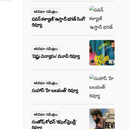
సినిమా సమీక్షలు
పవన్ కళ్యాణ్ ‘ఉస్తాద్ భ‌గ‌త్ సింగ్’
రివ్యూ
సినిమా సమీక్షలు
‘విష్ణు విన్యాసం’ మూవీ రివ్యూ
సినిమా సమీక్షలు
సుహాస్ ‘హే బలవంత్’ రివ్యూ
సినిమా సమీక్షలు
సంతోష్ శోభన్ ‘కపుల్ ఫ్రెండ్లీ’
రివ్యూ