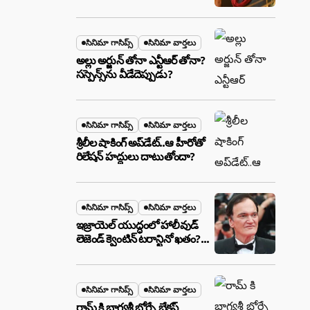
ఉన్న ఆ ప్లాన్ ఏంటి? అసలేం
జరుగుతోంది!
సినిమా గాసిప్స్
సినిమా వార్తలు
అల్లు అర్జున్ తోనా ఎన్టీఆర్ తోనా?
సస్పెన్స్‌ను వీడేదెప్పుడు?
సినిమా గాసిప్స్
సినిమా వార్తలు
శ్రీలీల షాకింగ్ అప్‌డేట్..ఆ హీరోతో
రిలేషన్ హద్దులు దాటుతోందా?
సినిమా గాసిప్స్
సినిమా వార్తలు
ఇజ్రాయెల్ యుద్ధంలో హాలీవుడ్
లెజెండ్ క్వెంటిన్ టరాన్టినో ఖతం?
క్షిపణి దాడిలో ఫ్యామిలీతో సహా
బూడిదయ్యారా? అసలు నిజం
ఇదీ!
సినిమా గాసిప్స్
సినిమా వార్తలు
రామ్ కి భాగ్యశ్రీ బోర్సే బ్రేకప్