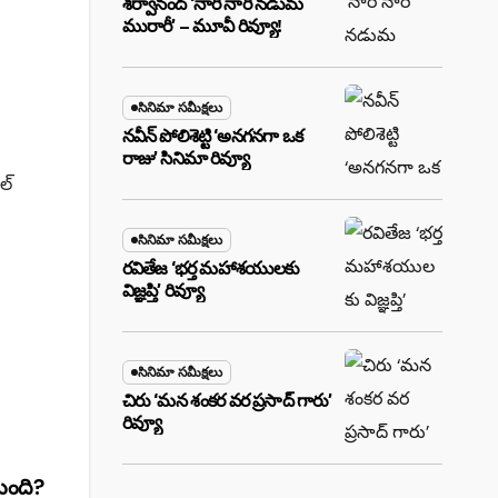
శర్వానంద్ ‘నారీ నారీ నడుమ
మురారీ’ – మూవీ రివ్యూ!
సినిమా సమీక్షలు
నవీన్ పోలిశెట్టి ‘అనగనగా ఒక
రాజు’ సినిమా రివ్యూ
ల్
సినిమా సమీక్షలు
రవితేజ ‘భర్త మహాశయులకు
విజ్ఞప్తి’ రివ్యూ
సినిమా సమీక్షలు
చిరు ‘మ‌న శంక‌ర వ‌ర ప్ర‌సాద్ గారు’
రివ్యూ
ుంది?