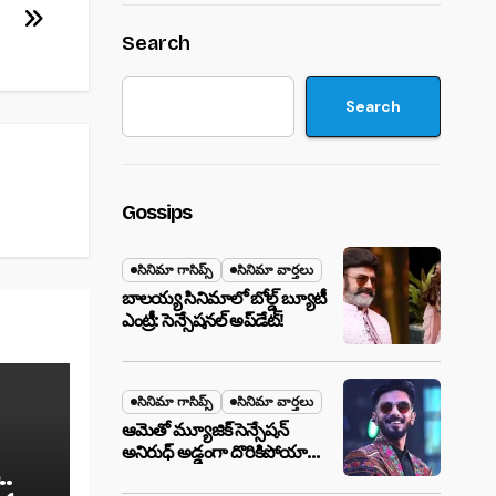
Search
Search
Gossips
సినిమా గాసిప్స్
సినిమా వార్తలు
బాలయ్య సినిమాలో బోల్డ్ బ్యూటీ
ఎంట్రీ: సెన్సేషనల్ అప్‌డేట్!
సినిమా గాసిప్స్
సినిమా వార్తలు
ఆమెతో మ్యూజిక్ సెన్సేషన్
అనిరుధ్ అడ్డంగా దొరికిపోయారా?
..
లాస్ వెగాస్ హోటల్‌లో సీక్రెట్