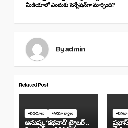
b
A
మీడియాలో ఎందుకు సెన్సేషన్‌గా మార్చింది?
navigation
o
p
o
p
k
By
admin
Related Post
వీడియోలు
సినిమా వార్తలు
సినిమా 
అనుష్క ‘కథనార్’ ట్రైలర్ ..
ప్రభాస్