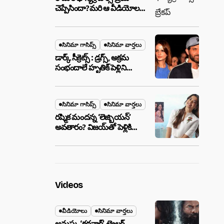
చెప్పేసిందా?మరి ఆ వీడియోల
మాటేంటి?
సినిమా గాసిప్స్
సినిమా వార్తలు
డార్క్ సీక్రెట్స్ : డ్రగ్స్, అక్రమ
సంభందాలే హృతిక్ పెళ్లిని
పెటాకులు చేసాయా?
సినిమా గాసిప్స్
సినిమా వార్తలు
రష్మిక మందన్న ‘లెజ్బియన్’
అవతారం? విజయ్‌తో పెళ్లికి
ముందే షాకింగ్ రూమర్స్
,నిజమేనా?
Videos
వీడియోలు
సినిమా వార్తలు
అనుష్క ‘కథనార్’ ట్రైలర్ ..