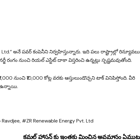
d.” అనే పవర్ కంపెనీని నిర్వహిస్తున్నారు. ఇది పలు రాష్ట్రాల్లో రిన్యూవబు
ర్జీ రంగం నుంచి రియల్ ఎస్టేట్ దాకా విస్తరించి ఉన్నట్లు స్పష్టమవుతోంది.
₹8,000 నుంచి ₹10,000 కోట్ల వరకు ఆస్తులుండొచ్చని టాక్ వినిపిస్తోంది. వీరి
ో ఉన్నాయి.
 Ravdjee
,
#ZR Renewable Energy Pvt. Ltd
కమల్ హాసన్ కు ఇంతకు మించిన అవమానం ఏముట