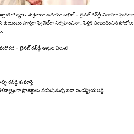
 అల్లుడయ్యాడు. శుక్రవారం ఉదయం అఖిల్ – జైనబ్ రవ్‌డ్జీ వివాహం హైదరాబ
ేని కుటుంబం పూర్తిగా ప్రైవేట్‌గా నిర్వహించినా… పెళ్లికి సంబంధించిన ఫోటోలు
ి.
టి – జైనబ్‌ రవ్‌డ్జీ ఆస్తుల విలువ!
ీ రవ్‌డ్జీ కుమార్తె.
ులలో దేశవ్యాప్తంగా ప్రాజెక్టులు నడుపుతున్న బడా ఇండస్ట్రియలిస్ట్.