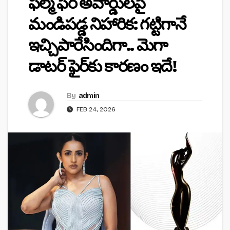
ఫిల్మ్ ఫేర్ అవార్డులపై
మండిపడ్డ నిహారిక: గట్టిగానే
ఇచ్చిపారేసిందిగా.. మెగా
డాటర్ ఫైర్‌కు కారణం ఇదే!
By
admin
FEB 24, 2026