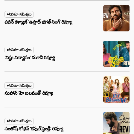
సినిమా సమీక్షలు
పవన్ కళ్యాణ్ ‘ఉస్తాద్ భ‌గ‌త్ సింగ్’ రివ్యూ
సినిమా సమీక్షలు
‘విష్ణు విన్యాసం’ మూవీ రివ్యూ
సినిమా సమీక్షలు
సుహాస్ ‘హే బలవంత్’ రివ్యూ
సినిమా సమీక్షలు
సంతోష్ శోభన్ ‘కపుల్ ఫ్రెండ్లీ’ రివ్యూ