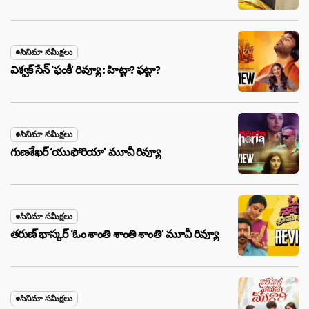
సినిమా సమీక్షలు
విశ్వక్ సేన్ ‘ఫంకీ’ రివ్యూ : హిట్టా? ఫట్టా?
సినిమా సమీక్షలు
గుణశేఖర్ ‘యుఫోరియా’ మూవీ రివ్యూ
సినిమా సమీక్షలు
తరుణ్ భాస్కర్ ‘ఓం శాంతి శాంతి శాంతి’ మూవీ రివ్యూ
సినిమా సమీక్షలు