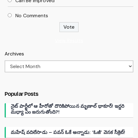
Can Be Improved
No Comments
View Results
Archives
Popular Posts
నైట్ పార్టీలో ఆ హీరోతో దొరికిపోయిన మృణాల్ థాకూర్! ఇద్దరి
మధ్యా ఏం జరుగుతోంది?!
మహేష్ వదిలేసాడు – పవన్ ఓకే అన్నాడు: ‘ఓజీ’ వెనక సీక్రెట్!