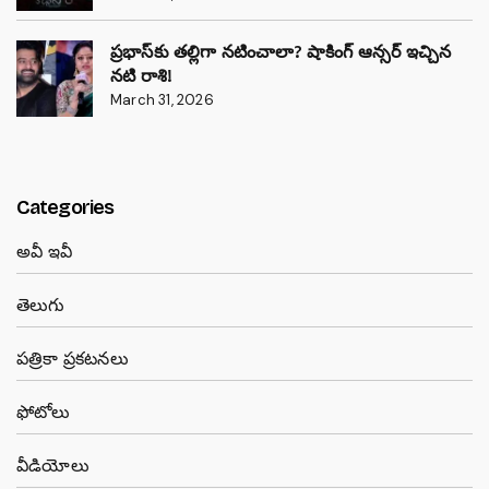
ప్రభాస్‌కు తల్లిగా నటించాలా? షాకింగ్ ఆన్సర్ ఇచ్చిన
నటి రాశి!
March 31, 2026
Categories
అవీ ఇవీ
తెలుగు
పత్రికా ప్రకటనలు
ఫోటోలు
వీడియోలు