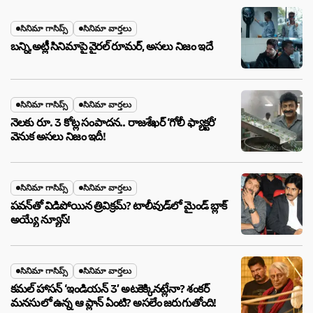
సినిమా గాసిప్స్
సినిమా వార్తలు
బన్ని,అట్లీ సినిమాపై వైరల్ రూమర్, అసలు నిజం ఇదే
సినిమా గాసిప్స్
సినిమా వార్తలు
నెలకు రూ. 3 కోట్ల సంపాదన.. రాజశేఖర్ ‘గోలీ ఫ్యాక్టరీ’
వెనుక అసలు నిజం ఇదీ!
సినిమా గాసిప్స్
సినిమా వార్తలు
పవన్‌తో విడిపోయిన త్రివిక్రమ్? టాలీవుడ్‌లో మైండ్ బ్లాక్
అయ్యే న్యూస్!
సినిమా గాసిప్స్
సినిమా వార్తలు
కమల్ హాసన్ ‘ఇండియన్ 3’ అటకెక్కినట్లేనా? శంకర్
మనసులో ఉన్న ఆ ప్లాన్ ఏంటి? అసలేం జరుగుతోంది!