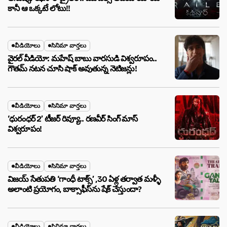
కానీ ఆ ఒక్కటే లోటు!!
వీడియోలు
సినిమా వార్తలు
వైరల్ వీడియో: మహేష్ బాబు వారసుడి విశ్వరూపం..
గౌతమ్ నటన చూసి షాక్ అవుతున్న నెటిజన్లు!
వీడియోలు
సినిమా వార్తలు
‘ధురంధర్ 2’ టీజర్ రివ్యూ.. రణవీర్ సింగ్ మాస్
విశ్వరూపం!
వీడియోలు
సినిమా వార్తలు
విజయ్ సేతుపతి ‘గాంధీ టాక్స్’ ,30 ఏళ్ల తర్వాత మళ్ళీ
అలాంటి ప్రయోగం, బాక్సాఫీస్‌ను షేక్ చేస్తుందా?
వీడియోలు
సినిమా వార్తలు