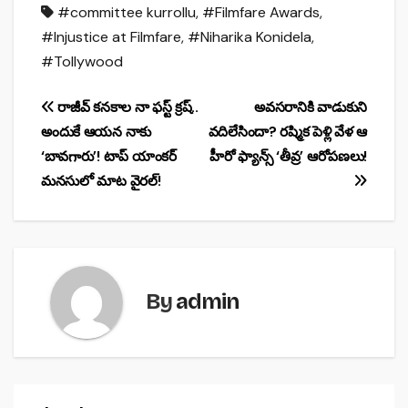
#committee kurrollu
,
#Filmfare Awards
,
c
at
ar
#Injustice at Filmfare
,
#Niharika Konidela
,
e
s
e
#Tollywood
b
A
o
p
Post
రాజీవ్ కనకాల నా ఫస్ట్ క్రష్..
అవసరానికి వాడుకుని
o
p
అందుకే ఆయన నాకు
వదిలేసిందా? రష్మిక పెళ్లి వేళ ఆ
navigation
‘బావగారు’! టాప్ యాంకర్
హీరో ఫ్యాన్స్ ‘తీవ్ర’ ఆరోపణలు!
k
మనసులో మాట వైరల్!
By
admin