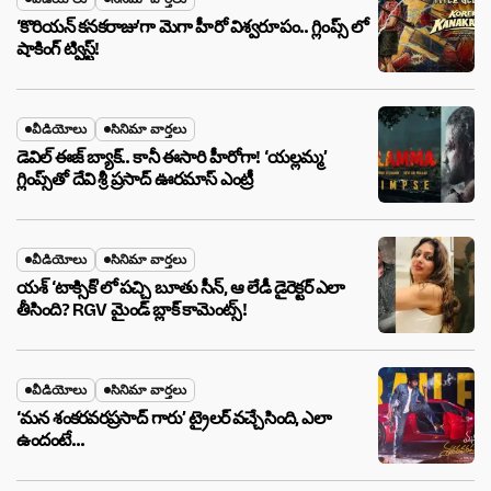
‘కొరియన్ కనకరాజు’గా మెగా హీరో విశ్వరూపం.. గ్లింప్స్ లో
షాకింగ్ ట్విస్ట్!
వీడియోలు
సినిమా వార్తలు
డెవిల్ ఈజ్ బ్యాక్.. కానీ ఈసారి హీరోగా! ‘యల్లమ్మ’
గ్లింప్స్‌తో దేవి శ్రీ ప్రసాద్ ఊరమాస్ ఎంట్రీ
వీడియోలు
సినిమా వార్తలు
యశ్ ‘టాక్సిక్’లో పచ్చి బూతు సీన్, ఆ లేడీ డైరెక్టర్ ఎలా
తీసింది? RGV మైండ్ బ్లాక్ కామెంట్స్!
వీడియోలు
సినిమా వార్తలు
‘మన శంకరవరప్రసాద్ గారు’ ట్రైలర్ వచ్చేసింది, ఎలా
ఉందంటే…