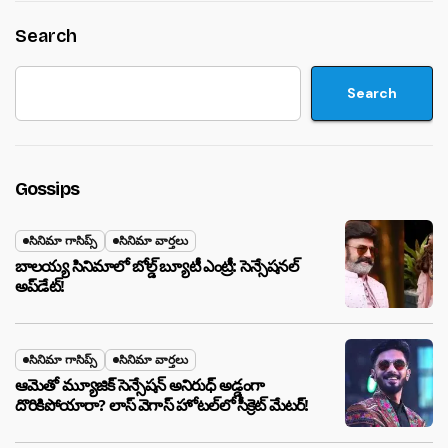
Search
Search
Gossips
సినిమా గాసిప్స్
సినిమా వార్తలు
బాలయ్య సినిమాలో బోల్డ్ బ్యూటీ ఎంట్రీ: సెన్సేషనల్
అప్‌డేట్!
సినిమా గాసిప్స్
సినిమా వార్తలు
ఆమెతో మ్యూజిక్ సెన్సేషన్ అనిరుధ్ అడ్డంగా
దొరికిపోయారా? లాస్ వెగాస్ హోటల్‌లో సీక్రెట్ మేటర్!