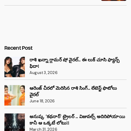
Recent Post
రాశి ఖన్నా గ్లామర్ షో వైరల్.. ఈ లుక్ చూసి ఫ్యాన్స్
ఫిదా!
August 3, 2026
ఆరెంజ్ చీరలో మెరిసిన రాశి సింగ్.. లేటెస్ట్ ఫొటోలు
వైరల్
June 18, 2026
అనుష్క ‘కథనార్’ ట్రైలర్ .. విజువల్స్ అదిరిపోయాయి
కానీ ఆ ఒక్కటే లోటు!!
March 31, 2026