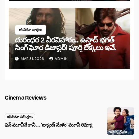
సినిమా వార్తలు
దురంధర 2 వీరవిహారం.. ఉస్తాద్ భగత్
సింగ్ ఘోర డిజాస్టర్! పూర్తి లెక్కలు ఇవే.
MAR 31, 2026
ADMIN
Cinema Reviews
సినిమా సమీక్షలు
ఫన్ మూవీనే కానీ … ‘బ్యాండ్‌ మేళం’ మూవీ రివ్యూ