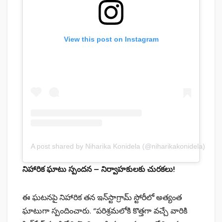
View this post on Instagram
A post shared by Niharika Konidela (@niharikakonidela)
నిహారిక ఘాటు స్పందన – నిర్వాహకులకు చురకలు!
ఈ ఘటనపై నిహారిక తన ఇన్‌స్టాగ్రామ్ స్టోరీలో అత్యంత
ఘాటుగా స్పందించారు. “పరిశ్రమలోకి కొత్తగా వచ్చే వారికి