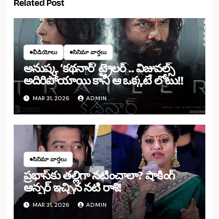
Related Post
వీడియోలు
సినిమా వార్తలు
అనుష్క ‘కథనార్’ ట్రైలర్ .. విజువల్స్
అదిరిపోయాయి కానీ ఆ ఒక్కటే లోటు!!
MAR 31, 2026
ADMIN
సినిమా వార్తలు
ప్రభాస్‌కు తల్లిగా నటించాలా? షాకింగ్
ఆన్సర్ ఇచ్చిన నటి రాశి!
MAR 31, 2026
ADMIN