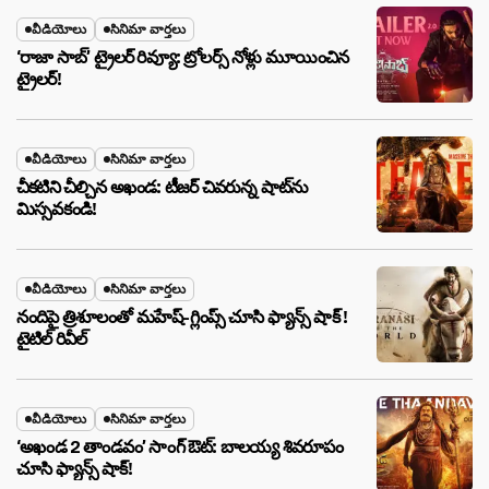
వీడియోలు
సినిమా వార్తలు
‘రాజా సాబ్’ ట్రైలర్ రివ్యూ: ట్రోలర్స్ నోళ్లు మూయించిన
ట్రైలర్!
వీడియోలు
సినిమా వార్తలు
చీకటిని చీల్చిన అఖండ: టీజర్ చివరున్న షాట్‌ను
మిస్సవకండి!
వీడియోలు
సినిమా వార్తలు
నందిపై త్రిశూలంతో మహేష్-గ్లింప్స్ చూసి ఫ్యాన్స్ షాక్ !
టైటిల్ రివీల్
వీడియోలు
సినిమా వార్తలు
‘అఖండ 2 తాండవం’ సాంగ్ ఔట్: బాలయ్య శివరూపం
చూసి ఫ్యాన్స్ షాక్!