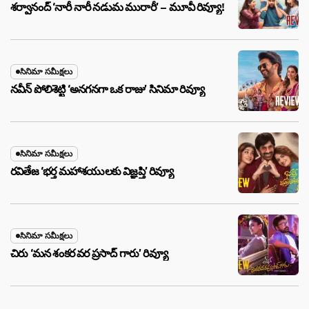
శర్వానంద్ ‘నారీ నారీ నడుమ మురారీ’ – మూవీ రివ్యూ!
సినిమా సమీక్షలు
నవీన్ పోలిశెట్టి ‘అనగనగా ఒక రాజు’ సినిమా రివ్యూ
సినిమా సమీక్షలు
రవితేజ ‘భర్త మహాశయులకు విజ్ఞప్తి’ రివ్యూ
సినిమా సమీక్షలు
చిరు ‘మ‌న శంక‌ర వ‌ర ప్ర‌సాద్ గారు’ రివ్యూ