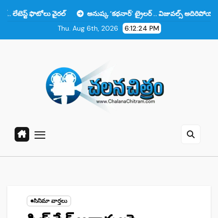
Skip
లు వైరల్
అనుష్క ‘కథనార్’ ట్రైలర్ .. విజువల్స్ అదిరిపోయాయి కానీ ఆ ఒక్కటే
to
Thu. Aug 6th, 2026
6:12:25 PM
content
సినిమా వార్తలు