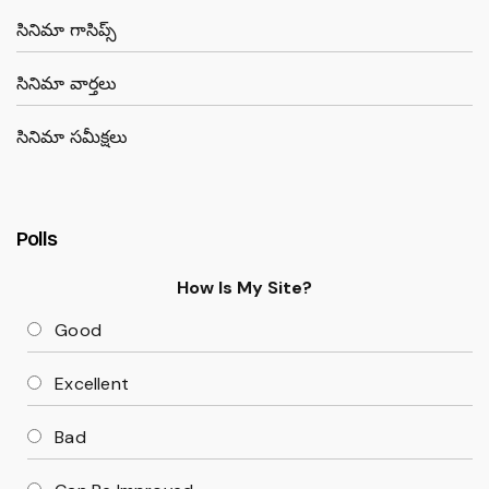
సినిమా గాసిప్స్
సినిమా వార్తలు
సినిమా సమీక్షలు
Polls
How Is My Site?
Good
Excellent
Bad