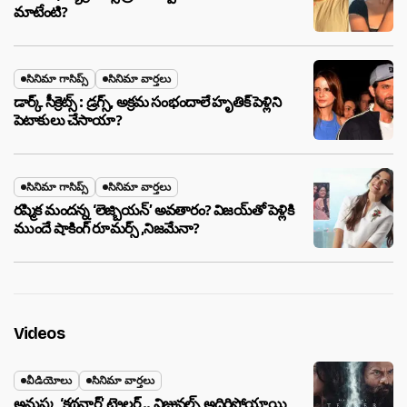
మాటేంటి?
సినిమా గాసిప్స్
సినిమా వార్తలు
డార్క్ సీక్రెట్స్ : డ్రగ్స్, అక్రమ సంభందాలే హృతిక్ పెళ్లిని
పెటాకులు చేసాయా?
సినిమా గాసిప్స్
సినిమా వార్తలు
రష్మిక మందన్న ‘లెజ్బియన్’ అవతారం? విజయ్‌తో పెళ్లికి
ముందే షాకింగ్ రూమర్స్ ,నిజమేనా?
Videos
వీడియోలు
సినిమా వార్తలు
అనుష్క ‘కథనార్’ ట్రైలర్ .. విజువల్స్ అదిరిపోయాయి