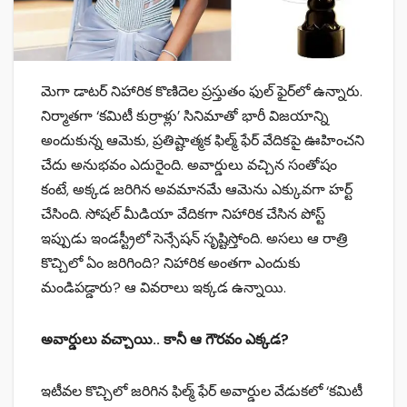
మెగా డాటర్ నిహారిక కొణిదెల ప్రస్తుతం ఫుల్ ఫైర్‌లో ఉన్నారు.
నిర్మాతగా ‘కమిటీ కుర్రాళ్లు’ సినిమాతో భారీ విజయాన్ని
అందుకున్న ఆమెకు, ప్రతిష్టాత్మక ఫిల్మ్ ఫేర్ వేదికపై ఊహించని
చేదు అనుభవం ఎదురైంది. అవార్డులు వచ్చిన సంతోషం
కంటే, అక్కడ జరిగిన అవమానమే ఆమెను ఎక్కువగా హర్ట్
చేసింది. సోషల్ మీడియా వేదికగా నిహారిక చేసిన పోస్ట్
ఇప్పుడు ఇండస్ట్రీలో సెన్సేషన్ సృష్టిస్తోంది. అసలు ఆ రాత్రి
కొచ్చిలో ఏం జరిగింది? నిహారిక అంతగా ఎందుకు
మండిపడ్డారు? ఆ వివరాలు ఇక్కడ ఉన్నాయి.
అవార్డులు వచ్చాయి.. కానీ ఆ గౌరవం ఎక్కడ?
ఇటీవల కొచ్చిలో జరిగిన ఫిల్మ్ ఫేర్ అవార్డుల వేడుకలో ‘కమిటీ