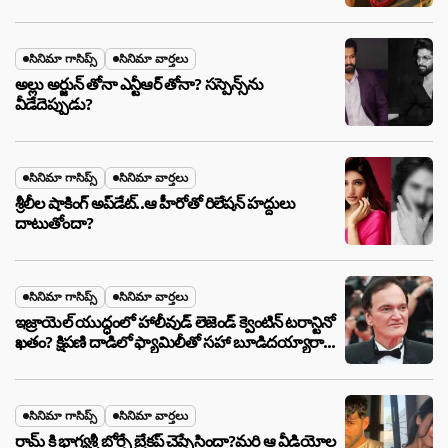
సినిమా గాసిప్స్
సినిమా వార్తలు
అల్లు అర్జున్ తోనా ఎన్టీఆర్ తోనా? సస్పెన్స్‌ను
వీడేదెప్పుడు?
సినిమా గాసిప్స్
సినిమా వార్తలు
శ్రీలీల షాకింగ్ అప్‌డేట్..ఆ హీరోతో రిలేషన్ హద్దులు
దాటుతోందా?
సినిమా గాసిప్స్
సినిమా వార్తలు
ఇజ్రాయెల్ యుద్ధంలో హాలీవుడ్ లెజెండ్ క్వెంటిన్ టరాన్టినో
ఖతం? క్షిపణి దాడిలో ఫ్యామిలీతో సహా బూడిదయ్యారా?
అసలు నిజం ఇదీ!
సినిమా గాసిప్స్
సినిమా వార్తలు
రామ్ కి భాగ్యశ్రీ బోర్సే బ్రేకప్ చెప్పేసిందా?మరి ఆ వీడియోల