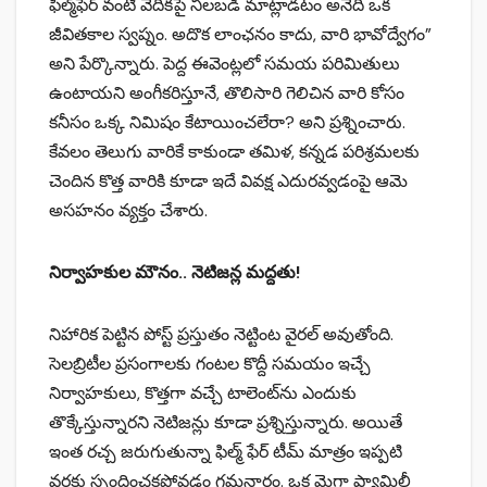
ఫిల్మ్‌ఫేర్ వంటి వేదికపై నిలబడి మాట్లాడటం అనేది ఒక
జీవితకాల స్వప్నం. అదొక లాంఛనం కాదు, వారి భావోద్వేగం”
అని పేర్కొన్నారు. పెద్ద ఈవెంట్లలో సమయ పరిమితులు
ఉంటాయని అంగీకరిస్తూనే, తొలిసారి గెలిచిన వారి కోసం
కనీసం ఒక్క నిమిషం కేటాయించలేరా? అని ప్రశ్నించారు.
కేవలం తెలుగు వారికే కాకుండా తమిళ, కన్నడ పరిశ్రమలకు
చెందిన కొత్త వారికి కూడా ఇదే వివక్ష ఎదురవ్వడంపై ఆమె
అసహనం వ్యక్తం చేశారు.
నిర్వాహకుల మౌనం.. నెటిజన్ల మద్దతు!
నిహారిక పెట్టిన పోస్ట్ ప్రస్తుతం నెట్టింట వైరల్ అవుతోంది.
సెలబ్రిటీల ప్రసంగాలకు గంటల కొద్దీ సమయం ఇచ్చే
నిర్వాహకులు, కొత్తగా వచ్చే టాలెంట్‌ను ఎందుకు
తొక్కేస్తున్నారని నెటిజన్లు కూడా ప్రశ్నిస్తున్నారు. అయితే
ఇంత రచ్చ జరుగుతున్నా ఫిల్మ్ ఫేర్ టీమ్ మాత్రం ఇప్పటి
వరకు స్పందించకపోవడం గమనార్హం. ఒక మెగా ఫ్యామిలీ