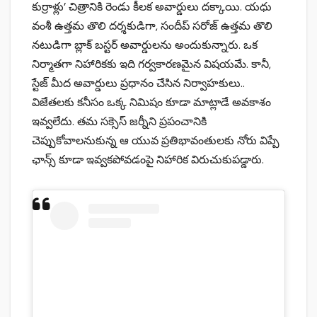
కుర్రాళ్లు’ చిత్రానికి రెండు కీలక అవార్డులు దక్కాయి. యధు
వంశీ ఉత్తమ తొలి దర్శకుడిగా, సందీప్ సరోజ్ ఉత్తమ తొలి
నటుడిగా బ్లాక్ బస్టర్ అవార్డులను అందుకున్నారు. ఒక
నిర్మాతగా నిహారికకు ఇది గర్వకారణమైన విషయమే. కానీ,
స్టేజ్ మీద అవార్డులు ప్రధానం చేసిన నిర్వాహకులు..
విజేతలకు కనీసం ఒక్క నిమిషం కూడా మాట్లాడే అవకాశం
ఇవ్వలేదు. తమ సక్సెస్ జర్నీని ప్రపంచానికి
చెప్పుకోవాలనుకున్న ఆ యువ ప్రతిభావంతులకు నోరు విప్పే
ఛాన్స్ కూడా ఇవ్వకపోవడంపై నిహారిక విరుచుకుపడ్డారు.