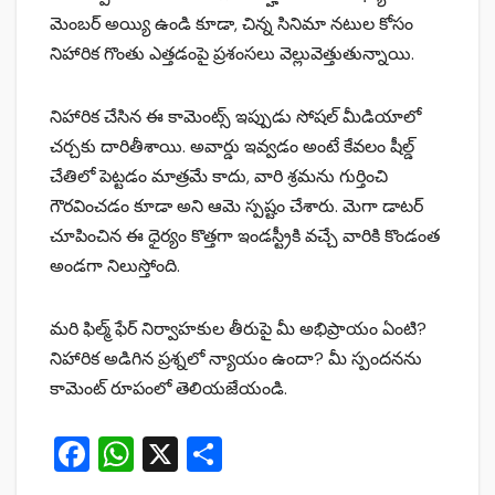
మెంబర్ అయ్యి ఉండి కూడా, చిన్న సినిమా నటుల కోసం
నిహారిక గొంతు ఎత్తడంపై ప్రశంసలు వెల్లువెత్తుతున్నాయి.
నిహారిక చేసిన ఈ కామెంట్స్ ఇప్పుడు సోషల్ మీడియాలో
చర్చకు దారితీశాయి. అవార్డు ఇవ్వడం అంటే కేవలం షీల్డ్
చేతిలో పెట్టడం మాత్రమే కాదు, వారి శ్రమను గుర్తించి
గౌరవించడం కూడా అని ఆమె స్పష్టం చేశారు. మెగా డాటర్
చూపించిన ఈ ధైర్యం కొత్తగా ఇండస్ట్రీకి వచ్చే వారికి కొండంత
అండగా నిలుస్తోంది.
మరి ఫిల్మ్ ఫేర్ నిర్వాహకుల తీరుపై మీ అభిప్రాయం ఏంటి?
నిహారిక అడిగిన ప్రశ్నలో న్యాయం ఉందా? మీ స్పందనను
కామెంట్ రూపంలో తెలియజేయండి.
F
W
X
S
a
h
h