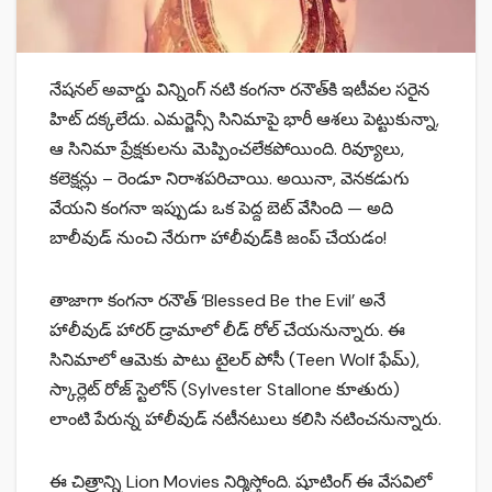
నేషనల్ అవార్డు విన్నింగ్ నటి కంగనా రనౌత్‌కి ఇటీవల సరైన
హిట్ దక్కలేదు. ఎమర్జెన్సీ సినిమాపై భారీ ఆశలు పెట్టుకున్నా,
ఆ సినిమా ప్రేక్షకులను మెప్పించలేకపోయింది. రివ్యూలు,
కలెక్షన్లు – రెండూ నిరాశపరిచాయి. అయినా, వెనకడుగు
వేయని కంగనా ఇప్పుడు ఒక పెద్ద బెట్ వేసింది — అది
బాలీవుడ్‌ నుంచి నేరుగా హాలీవుడ్‌కి జంప్ చేయడం!
తాజాగా కంగనా రనౌత్ ‘Blessed Be the Evil’ అనే
హాలీవుడ్ హారర్ డ్రామాలో లీడ్ రోల్ చేయనున్నారు. ఈ
సినిమాలో ఆమెకు పాటు టైలర్ పోసీ (Teen Wolf ఫేమ్),
స్కార్లెట్ రోజ్ స్టెలోన్ (Sylvester Stallone కూతురు)
లాంటి పేరున్న హాలీవుడ్ నటీనటులు కలిసి నటించనున్నారు.
ఈ చిత్రాన్ని Lion Movies నిర్మిస్తోంది. షూటింగ్ ఈ వేసవిలో