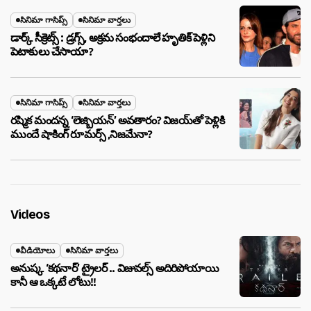
సినిమా గాసిప్స్
సినిమా వార్తలు
డార్క్ సీక్రెట్స్ : డ్రగ్స్, అక్రమ సంభందాలే హృతిక్ పెళ్లిని
పెటాకులు చేసాయా?
సినిమా గాసిప్స్
సినిమా వార్తలు
రష్మిక మందన్న ‘లెజ్బియన్’ అవతారం? విజయ్‌తో పెళ్లికి
ముందే షాకింగ్ రూమర్స్ ,నిజమేనా?
Videos
వీడియోలు
సినిమా వార్తలు
అనుష్క ‘కథనార్’ ట్రైలర్ .. విజువల్స్ అదిరిపోయాయి
కానీ ఆ ఒక్కటే లోటు!!