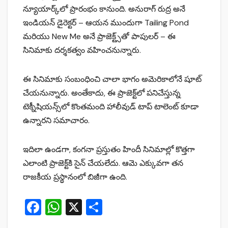
న్యూయార్క్‌లో ప్రారంభం కానుంది. అనురాగ్ రుద్ర అనే
ఇండియన్ డైరెక్టర్ – ఆయన ముందుగా Tailing Pond
మరియు New Me అనే ప్రాజెక్ట్స్‌తో పాపులర్ – ఈ
సినిమాకు దర్శకత్వం వహించనున్నారు.
ఈ సినిమాకు సంబంధించి చాలా భాగం అమెరికాలోనే షూట్
చేయనున్నారు. అంతేకాదు, ఈ ప్రాజెక్ట్‌లో పనిచేస్తున్న
టెక్నీషియన్స్‌లో కొంతమంది హాలీవుడ్ టాప్ టాలెంట్ కూడా
ఉన్నారని సమాచారం.
ఇదిలా ఉండగా, కంగనా ప్రస్తుతం హిందీ సినిమాల్లో కొత్తగా
ఎలాంటి ప్రాజెక్ట్‌కి సైన్ చేయలేదు. ఆమె ఎక్కువగా తన
రాజకీయ ప్రస్థానంలో బిజీగా ఉంది.
F
W
X
S
a
h
h