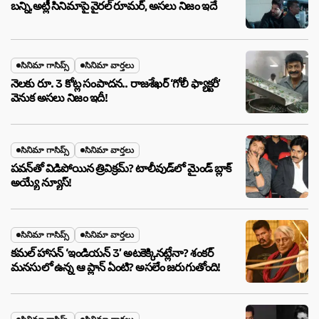
బన్ని,అట్లీ సినిమాపై వైరల్ రూమర్, అసలు నిజం ఇదే
సినిమా గాసిప్స్
సినిమా వార్తలు
నెలకు రూ. 3 కోట్ల సంపాదన.. రాజశేఖర్ ‘గోలీ ఫ్యాక్టరీ’
వెనుక అసలు నిజం ఇదీ!
సినిమా గాసిప్స్
సినిమా వార్తలు
పవన్‌తో విడిపోయిన త్రివిక్రమ్? టాలీవుడ్‌లో మైండ్ బ్లాక్
అయ్యే న్యూస్!
సినిమా గాసిప్స్
సినిమా వార్తలు
కమల్ హాసన్ ‘ఇండియన్ 3’ అటకెక్కినట్లేనా? శంకర్
మనసులో ఉన్న ఆ ప్లాన్ ఏంటి? అసలేం జరుగుతోంది!