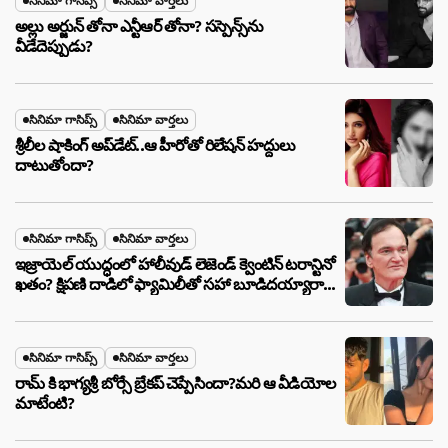
సినిమా గాసిప్స్
సినిమా వార్తలు
అల్లు అర్జున్ తోనా ఎన్టీఆర్ తోనా? సస్పెన్స్‌ను
వీడేదెప్పుడు?
సినిమా గాసిప్స్
సినిమా వార్తలు
శ్రీలీల షాకింగ్ అప్‌డేట్..ఆ హీరోతో రిలేషన్ హద్దులు
దాటుతోందా?
సినిమా గాసిప్స్
సినిమా వార్తలు
ఇజ్రాయెల్ యుద్ధంలో హాలీవుడ్ లెజెండ్ క్వెంటిన్ టరాన్టినో
ఖతం? క్షిపణి దాడిలో ఫ్యామిలీతో సహా బూడిదయ్యారా?
అసలు నిజం ఇదీ!
సినిమా గాసిప్స్
సినిమా వార్తలు
రామ్ కి భాగ్యశ్రీ బోర్సే బ్రేకప్ చెప్పేసిందా?మరి ఆ వీడియోల
మాటేంటి?