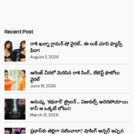
Recent Post
రాశి ఖన్నా గ్లామర్ షో వైరల్.. ఈ లుక్ చూసి ఫ్యాన్స్
ఫిదా!
August 3, 2026
ఆరెంజ్ చీరలో మెరిసిన రాశి సింగ్.. లేటెస్ట్ ఫొటోలు
వైరల్
June 18, 2026
అనుష్క ‘కథనార్’ ట్రైలర్ .. విజువల్స్ అదిరిపోయాయి
కానీ ఆ ఒక్కటే లోటు!!
March 31, 2026
ప్రభాస్‌కు తల్లిగా నటించాలా? షాకింగ్ ఆన్సర్ ఇచ్చిన