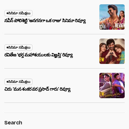
సినిమా సమీక్షలు
నవీన్ పోలిశెట్టి ‘అనగనగా ఒక రాజు’ సినిమా రివ్యూ
సినిమా సమీక్షలు
రవితేజ ‘భర్త మహాశయులకు విజ్ఞప్తి’ రివ్యూ
సినిమా సమీక్షలు
చిరు ‘మ‌న శంక‌ర వ‌ర ప్ర‌సాద్ గారు’ రివ్యూ
Search