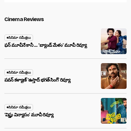
Cinema Reviews
సినిమా సమీక్షలు
ఫన్ మూవీనే కానీ … ‘బ్యాండ్‌ మేళం’ మూవీ రివ్యూ
సినిమా సమీక్షలు
పవన్ కళ్యాణ్ ‘ఉస్తాద్ భ‌గ‌త్ సింగ్’ రివ్యూ
సినిమా సమీక్షలు
‘విష్ణు విన్యాసం’ మూవీ రివ్యూ