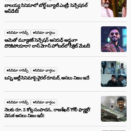
బాలయ్య సినిమాలో బోల్డ్ బ్యూటీ ఎంట్రీ: సెన్సేషనల్
అప్‌డేట్!
సినిమా గాసిప్స్
సినిమా వార్తలు
ఆమెతో మ్యూజిక్ సెన్సేషన్ అనిరుధ్ అడ్డంగా
దొరికిపోయారా? లాస్ వెగాస్ హోటల్‌లో సీక్రెట్ మేటర్!
సినిమా గాసిప్స్
సినిమా వార్తలు
బన్ని,అట్లీ సినిమాపై వైరల్ రూమర్, అసలు నిజం ఇదే
సినిమా గాసిప్స్
సినిమా వార్తలు
నెలకు రూ. 3 కోట్ల సంపాదన.. రాజశేఖర్ ‘గోలీ ఫ్యాక్టరీ’
వెనుక అసలు నిజం ఇదీ!