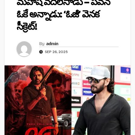
మహేష్ వదిలేసాడు – పవన్
ఓకే అన్నాడు: ‘ఓజీ’ వెనక
సీక్రెట్!
By
admin
SEP 26, 2025