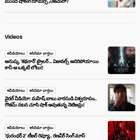
ముందే షాకింగ్ రూమర్స్ ,నిజమేనా?
Videos
వీడియోలు
సినిమా వార్తలు
అనుష్క ‘కథనార్’ ట్రైలర్ .. విజువల్స్ అదిరిపోయాయి
కానీ ఆ ఒక్కటే లోటు!!
వీడియోలు
సినిమా వార్తలు
వైరల్ వీడియో: మహేష్ బాబు వారసుడి విశ్వరూపం..
గౌతమ్ నటన చూసి షాక్ అవుతున్న నెటిజన్లు!
వీడియోలు
సినిమా వార్తలు
‘ధురంధర్ 2’ టీజర్ రివ్యూ.. రణవీర్ సింగ్ మాస్