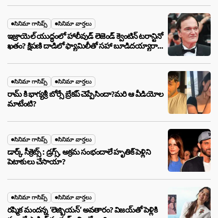
సినిమా గాసిప్స్
సినిమా వార్తలు
ఇజ్రాయెల్ యుద్ధంలో హాలీవుడ్ లెజెండ్ క్వెంటిన్ టరాన్టినో
ఖతం? క్షిపణి దాడిలో ఫ్యామిలీతో సహా బూడిదయ్యారా?
అసలు నిజం ఇదీ!
సినిమా గాసిప్స్
సినిమా వార్తలు
రామ్ కి భాగ్యశ్రీ బోర్సే బ్రేకప్ చెప్పేసిందా?మరి ఆ వీడియోల
మాటేంటి?
సినిమా గాసిప్స్
సినిమా వార్తలు
డార్క్ సీక్రెట్స్ : డ్రగ్స్, అక్రమ సంభందాలే హృతిక్ పెళ్లిని
పెటాకులు చేసాయా?
సినిమా గాసిప్స్
సినిమా వార్తలు
రష్మిక మందన్న ‘లెజ్బియన్’ అవతారం? విజయ్‌తో పెళ్లికి