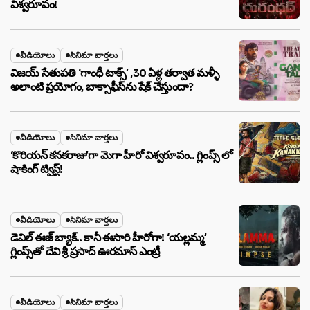
విశ్వరూపం!
వీడియోలు
సినిమా వార్తలు
విజయ్ సేతుపతి ‘గాంధీ టాక్స్’ ,30 ఏళ్ల తర్వాత మళ్ళీ
అలాంటి ప్రయోగం, బాక్సాఫీస్‌ను షేక్ చేస్తుందా?
వీడియోలు
సినిమా వార్తలు
‘కొరియన్ కనకరాజు’గా మెగా హీరో విశ్వరూపం.. గ్లింప్స్ లో
షాకింగ్ ట్విస్ట్!
వీడియోలు
సినిమా వార్తలు
డెవిల్ ఈజ్ బ్యాక్.. కానీ ఈసారి హీరోగా! ‘యల్లమ్మ’
గ్లింప్స్‌తో దేవి శ్రీ ప్రసాద్ ఊరమాస్ ఎంట్రీ
వీడియోలు
సినిమా వార్తలు