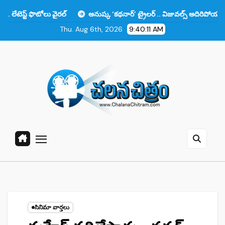
Skip
టోలు వైరల్
అనుష్క ‘కథనార్’ ట్రైలర్ .. విజువల్స్ అదిరిపోయాయి కానీ ఆ ఒక్క
to
Thu. Aug 6th, 2026
9:40:12 AM
content
సినిమా వార్తలు