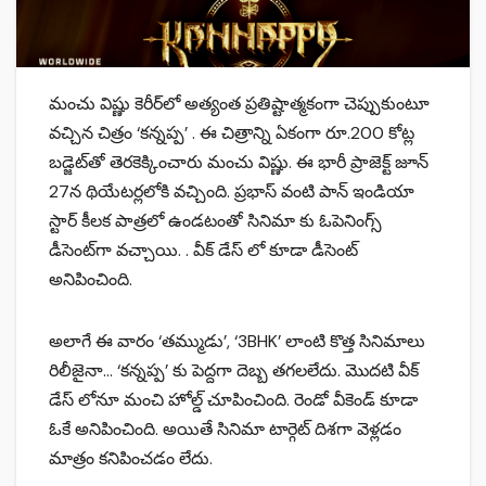
మంచు విష్ణు కెరీర్‌లో అత్యంత ప్రతిష్టాత్మకంగా చెప్పుకుంటూ
వచ్చిన చిత్రం ‘కన్నప్ప’ . ఈ చిత్రాన్ని ఏకంగా రూ.200 కోట్ల
బడ్జెట్‌తో తెరకెక్కించారు మంచు విష్ణు. ఈ భారీ ప్రాజెక్ట్ జూన్
27న థియేటర్లలోకి వచ్చింది. ప్రభాస్ వంటి పాన్ ఇండియా
స్టార్ కీలక పాత్రలో ఉండటంతో సినిమా కు ఓపెనింగ్స్
డీసెంట్‌గా వచ్చాయి. . వీక్ డేస్ లో కూడా డీసెంట్
అనిపించింది.
అలాగే ఈ వారం ‘తమ్ముడు’, ‘3BHK’ లాంటి కొత్త సినిమాలు
రిలీజైనా… ‘కన్నప్ప’ కు పెద్దగా దెబ్బ తగలలేదు. మొదటి వీక్
డేస్ లోనూ మంచి హోల్డ్ చూపించింది. రెండో వీకెండ్ కూడా
ఓకే అనిపించింది. అయితే సినిమా టార్గెట్ దిశగా వెళ్లడం
మాత్రం కనిపించడం లేదు.