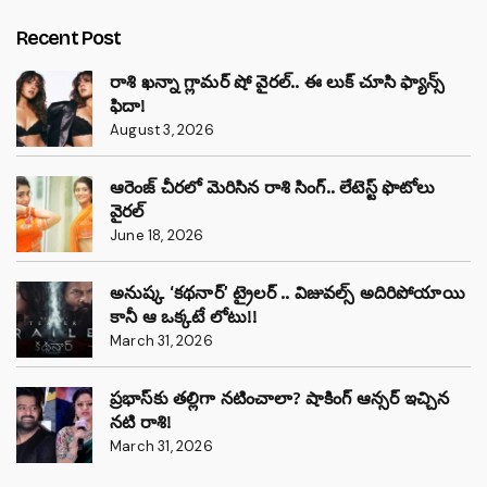
Recent Post
రాశి ఖన్నా గ్లామర్ షో వైరల్.. ఈ లుక్ చూసి ఫ్యాన్స్
ఫిదా!
August 3, 2026
ఆరెంజ్ చీరలో మెరిసిన రాశి సింగ్.. లేటెస్ట్ ఫొటోలు
వైరల్
June 18, 2026
అనుష్క ‘కథనార్’ ట్రైలర్ .. విజువల్స్ అదిరిపోయాయి
కానీ ఆ ఒక్కటే లోటు!!
March 31, 2026
ప్రభాస్‌కు తల్లిగా నటించాలా? షాకింగ్ ఆన్సర్ ఇచ్చిన
నటి రాశి!
March 31, 2026