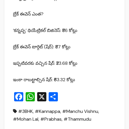
బ్రేక్ ఈవెన్ ఎంత?
‘కన్నప్ప’ థియేట్రికల్ బిజినెస్: ₹86 కోట్లు
బ్రేక్ ఈవెన్ టార్గెట్ (షేర్): ₹87 కోట్లు
ఇప్పటివరకు వచ్చిన షేర్: ₹23.68 కోట్లు
ఇంకా రాబట్టాల్సిన షేర్: ₹63.32 కోట్లు
F
W
X
S
a
h
h
#3BHK
,
#Kannappa
,
#Manchu Vishnu
,
c
at
ar
#Mohan Lal
,
#Prabhas
,
#Thammudu
e
s
e