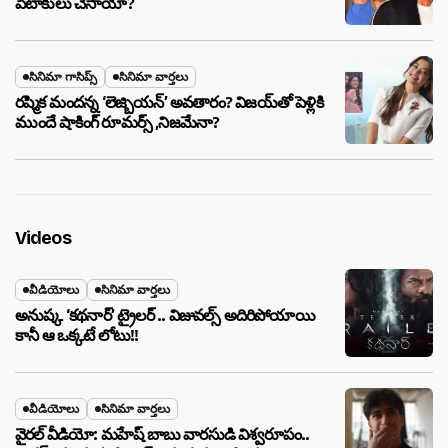
పెటాకులు చేసాయా?
సినిమా గాసిప్స్
సినిమా వార్తలు
రష్మిక మందన్న ‘లెజ్బియన్’ అవతారం? విజయ్‌తో పెళ్లికి
ముందే షాకింగ్ రూమర్స్ ,నిజమేనా?
Videos
వీడియోలు
సినిమా వార్తలు
అనుష్క ‘కథనార్’ ట్రైలర్ .. విజువల్స్ అదిరిపోయాయి
కానీ ఆ ఒక్కటే లోటు!!
వీడియోలు
సినిమా వార్తలు
వైరల్ వీడియో: మహేష్ బాబు వారసుడి విశ్వరూపం..