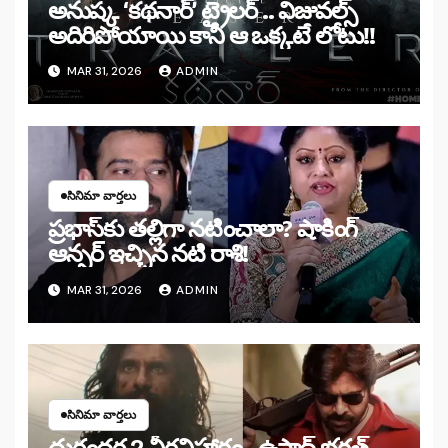
అనుష్క ‘కథనార్’ ట్రైలర్ .. విజువల్స్
అదిరిపోయాయి కానీ ఆ ఒక్కటే లోటు!!
MAR 31, 2026
ADMIN
సినిమా వార్తలు
ప్రభాస్‌కు తల్లిగా నటించాలా? షాకింగ్
ఆన్సర్ ఇచ్చిన నటి రాశి!
MAR 31, 2026
ADMIN
సినిమా వార్తలు
దురంధర 2 వీరవిహారం.. ఉస్తాద్ భగత్