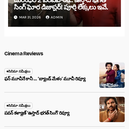
సింగ్ ఘోర డిజాస్టర్! పూర్తి లెక్కలు ఇవే.
MAR 31, 2026
ADMIN
Cinema Reviews
సినిమా సమీక్షలు
ఫన్ మూవీనే కానీ … ‘బ్యాండ్‌ మేళం’ మూవీ రివ్యూ
సినిమా సమీక్షలు
పవన్ కళ్యాణ్ ‘ఉస్తాద్ భ‌గ‌త్ సింగ్’ రివ్యూ