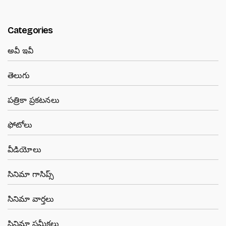
Categories
అవీ ఇవీ
తెలుగు
పత్రికా ప్రకటనలు
ఫోటోలు
వీడియోలు
సినిమా గాసిప్స్
సినిమా వార్తలు
సినిమా సమీక్షలు