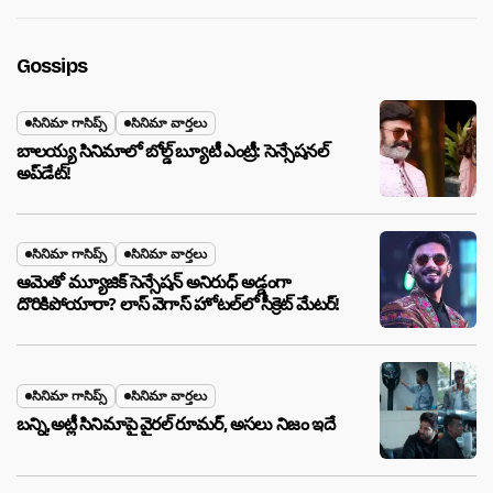
Gossips
సినిమా గాసిప్స్
సినిమా వార్తలు
బాలయ్య సినిమాలో బోల్డ్ బ్యూటీ ఎంట్రీ: సెన్సేషనల్
అప్‌డేట్!
సినిమా గాసిప్స్
సినిమా వార్తలు
ఆమెతో మ్యూజిక్ సెన్సేషన్ అనిరుధ్ అడ్డంగా
దొరికిపోయారా? లాస్ వెగాస్ హోటల్‌లో సీక్రెట్ మేటర్!
సినిమా గాసిప్స్
సినిమా వార్తలు
బన్ని,అట్లీ సినిమాపై వైరల్ రూమర్, అసలు నిజం ఇదే