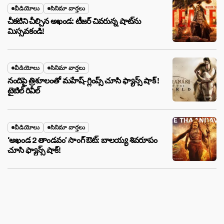
వీడియోలు
సినిమా వార్తలు
చీకటిని చీల్చిన అఖండ: టీజర్ చివరున్న షాట్‌ను
మిస్సవకండి!
వీడియోలు
సినిమా వార్తలు
నందిపై త్రిశూలంతో మహేష్-గ్లింప్స్ చూసి ఫ్యాన్స్ షాక్ !
టైటిల్ రివీల్
వీడియోలు
సినిమా వార్తలు
‘అఖండ 2 తాండవం’ సాంగ్ ఔట్: బాలయ్య శివరూపం
చూసి ఫ్యాన్స్ షాక్!