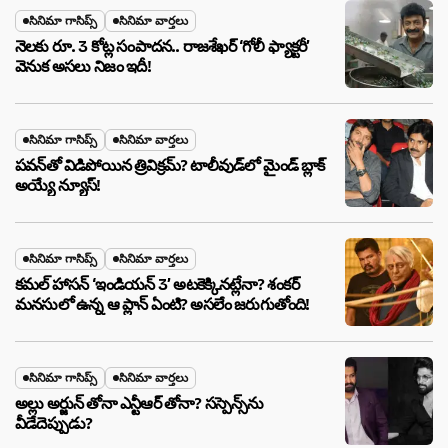
సినిమా గాసిప్స్
సినిమా వార్తలు
నెలకు రూ. 3 కోట్ల సంపాదన.. రాజశేఖర్ ‘గోలీ ఫ్యాక్టరీ’
వెనుక అసలు నిజం ఇదీ!
సినిమా గాసిప్స్
సినిమా వార్తలు
పవన్‌తో విడిపోయిన త్రివిక్రమ్? టాలీవుడ్‌లో మైండ్ బ్లాక్
అయ్యే న్యూస్!
సినిమా గాసిప్స్
సినిమా వార్తలు
కమల్ హాసన్ ‘ఇండియన్ 3’ అటకెక్కినట్లేనా? శంకర్
మనసులో ఉన్న ఆ ప్లాన్ ఏంటి? అసలేం జరుగుతోంది!
సినిమా గాసిప్స్
సినిమా వార్తలు
అల్లు అర్జున్ తోనా ఎన్టీఆర్ తోనా? సస్పెన్స్‌ను
వీడేదెప్పుడు?