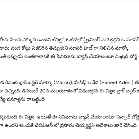
ి. హింస ఎక్కువ ఉందని టీవిల్లో, ఓటిటిల్లో స్ట్రీమింగ్ చెయ్యద్దని ఓ సూపర
కాదు వంద కోట్లు ఏకబిగిన తెచ్చుకుని సూపర్ హిట్ గా నిలిచిన మార్కో
తే ఇప్పుడు ఇంతకాలానికి ఈ సినిమాను బ్యాన్ చేయాలంటూ సెంట్రల్ బోర్డ్
.
రీసెంట్ బ్లాక్ బ‌స్ట‌ర్‌ మార్కో (Marco). హనీఫ్ అదేని (Haneef Adeni) 
 వ‌చ్చింది. డిసెంబ‌ర్ 20న మ‌ల‌యాళంలో విడుద‌లైన ఈ చిత్రం బ్లాక్ బ‌స్ట‌ర్ ట
ల వ‌సూళ్ల‌ను రాబ‌ట్టింది.
క‌ట్టుకుంది ఈ చిత్రం. అయితే ఈ సినిమాను బ్యాన్ చేయాలంటూ సెన్సార్ బోర్డ
కువగా ఉందని అందుకే టెలివిజన్ లో ప్రసారం చెయ్యద్దని ఆదేశాలు జారే చేసింది.