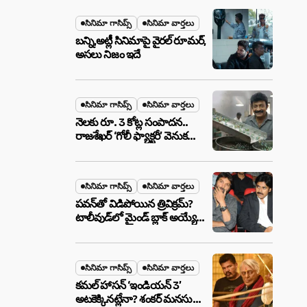
మేటర్!
సినిమా గాసిప్స్
సినిమా వార్తలు
బన్ని,అట్లీ సినిమాపై వైరల్ రూమర్,
అసలు నిజం ఇదే
సినిమా గాసిప్స్
సినిమా వార్తలు
నెలకు రూ. 3 కోట్ల సంపాదన..
రాజశేఖర్ ‘గోలీ ఫ్యాక్టరీ’ వెనుక
అసలు నిజం ఇదీ!
సినిమా గాసిప్స్
సినిమా వార్తలు
పవన్‌తో విడిపోయిన త్రివిక్రమ్?
టాలీవుడ్‌లో మైండ్ బ్లాక్ అయ్యే
న్యూస్!
సినిమా గాసిప్స్
సినిమా వార్తలు
కమల్ హాసన్ ‘ఇండియన్ 3’
అటకెక్కినట్లేనా? శంకర్ మనసులో