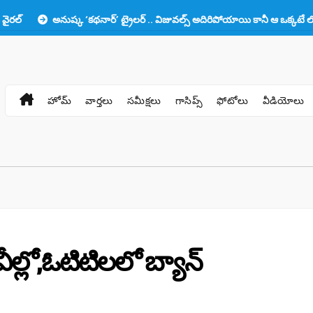
అనుష్క ‘కథనార్’ ట్రైలర్ .. విజువల్స్ అదిరిపోయాయి కానీ ఆ ఒక్కటే లోటు!!
హోమ్
వార్తలు
సమీక్షలు
గాసిప్స్
ఫోటోలు
వీడియోలు
ీల్లో,ఓటిటిలలో బ్యాన్