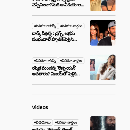
చెప్పేసిందా?మరి ఆ వీడియోల
మాటేంటి?
సినిమా గాసిప్స్
సినిమా వార్తలు
డార్క్ సీక్రెట్స్ : డ్రగ్స్, అక్రమ
సంభందాలే హృతిక్ పెళ్లిని
పెటాకులు చేసాయా?
సినిమా గాసిప్స్
సినిమా వార్తలు
రష్మిక మందన్న ‘లెజ్బియన్’
అవతారం? విజయ్‌తో పెళ్లికి
ముందే షాకింగ్ రూమర్స్
,నిజమేనా?
Videos
వీడియోలు
సినిమా వార్తలు
అనుష్క ‘కథనార్’ ట్రైలర్ ..