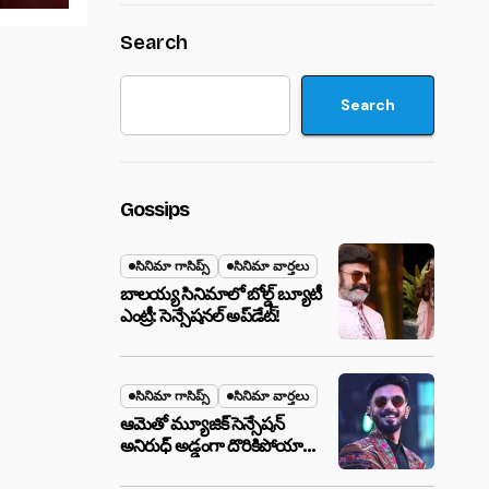
Search
Search
Gossips
సినిమా గాసిప్స్
సినిమా వార్తలు
బాలయ్య సినిమాలో బోల్డ్ బ్యూటీ
ఎంట్రీ: సెన్సేషనల్ అప్‌డేట్!
సినిమా గాసిప్స్
సినిమా వార్తలు
ఆమెతో మ్యూజిక్ సెన్సేషన్
అనిరుధ్ అడ్డంగా దొరికిపోయారా?
లాస్ వెగాస్ హోటల్‌లో సీక్రెట్