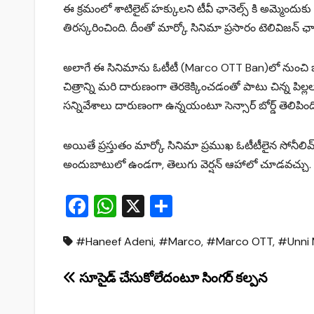
ఈ క్రమంలో శాటిలైట్ హక్కులని టీవీ ఛానెల్స్ కి అమ్మెందుకు రిక్వెస్ట
తిరస్కరించింది. దీంతో మార్కో సినిమా ప్రసారం టెలివిజన్ ఛానెల
అలాగే ఈ సినిమాను ఓటీటీ (Marco OTT Ban)లో నుంచి బ్యాన్ చేయ
చిత్రాన్ని మ‌రి దారుణంగా తెర‌కెక్కించ‌డంతో పాటు చిన్న పిల్
స‌న్నివేశాలు దారుణంగా ఉన్న‌యంటూ సెన్సార్ బోర్డ్ తెలిపింద
అయితే ప్రస్తుతం మార్కో సినిమా ప్రముఖ ఓటీటీలైన సోనీల
అందుబాటులో ఉండగా, తెలుగు వెర్షన్ ఆహాలో చూడవచ్చు.
F
W
X
S
a
h
h
#Haneef Adeni
,
#Marco
,
#Marco OTT
,
#Unni
c
at
ar
e
s
e
Post
సూసైడ్ చేసుకోలేదంటూ సింగ‌ర్ క‌ల్ప‌న
b
A
navigation