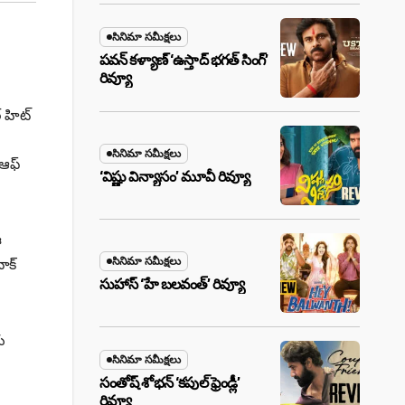
సినిమా సమీక్షలు
పవన్ కళ్యాణ్ ‘ఉస్తాద్ భ‌గ‌త్ సింగ్’
రివ్యూ
్ హిట్
సినిమా సమీక్షలు
 ఆఫ్
‘విష్ణు విన్యాసం’ మూవీ రివ్యూ
ఈ
సినిమా సమీక్షలు
ాక్
సుహాస్ ‘హే బలవంత్’ రివ్యూ
ు
సినిమా సమీక్షలు
సంతోష్ శోభన్ ‘కపుల్ ఫ్రెండ్లీ’
రివ్యూ