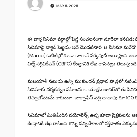
MAR 5, 2025
ఈ వార్త సినిమా వర్గాల్లో పెద్ద సంచలనంగా మారేలా కనపడుతోంద
సినిమాపై బ్యాన్ పెట్టడం ఇదే మొదటిసారి. ఆ సినిమా మరేదో 
(Marco).ఓటిటిల్లో కూడా బాగానే వర్కవుట్ అయ్యింది. అయి
ఫిల్మ్ సర్టిఫికేషన్ (CBFC) కేంద్రానికి లేఖ రాసిన‌ట్లు తెలుస్తుంది
మలయాళీ నటుడు ఉన్ని ముకుందన్ ప్ర‌ధాన పాత్ర‌లో న‌టించిన 
సినిమాకు దర్శకత్వం వ‌హించ‌గా.. యాక్ష‌న్ జాన‌ర్‌లో ఈ సినిమా
తెచ్చుకోవ‌డ‌మే కాకుండా.. బాక్సాఫీస్ వ‌ద్ద దాదాపు రూ.100 కోట్
సినిమాలో మితిమీరిన వ‌యోలెన్స్ ఉన్న కూడా ప్రేక్ష‌కులను ఆ
కేంద్రానికి లేఖ రాసింది. కొన్ని సన్నివేశాలలో రక్తపాతం ఎక్