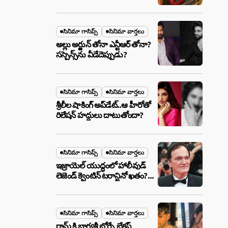
ఉన్న ఆ ప్లాన్ ఏంటి? అసలేం
జరుగుతోంది!
సినిమా గాసిప్స్
సినిమా వార్తలు
అల్లు అర్జున్ తోనా ఎన్టీఆర్ తోనా?
సస్పెన్స్‌ను వీడేదెప్పుడు?
సినిమా గాసిప్స్
సినిమా వార్తలు
శ్రీలీల షాకింగ్ అప్‌డేట్..ఆ హీరోతో
రిలేషన్ హద్దులు దాటుతోందా?
సినిమా గాసిప్స్
సినిమా వార్తలు
ఇజ్రాయెల్ యుద్ధంలో హాలీవుడ్
లెజెండ్ క్వెంటిన్ టరాన్టినో ఖతం?
క్షిపణి దాడిలో ఫ్యామిలీతో సహా
బూడిదయ్యారా? అసలు నిజం
ఇదీ!
సినిమా గాసిప్స్
సినిమా వార్తలు
రామ్ కి భాగ్యశ్రీ బోర్సే బ్రేకప్