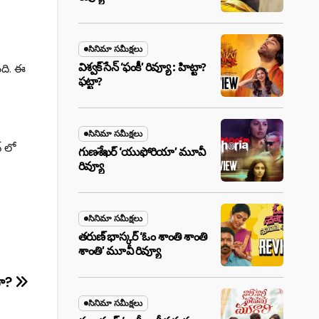
సినిమా సమీక్షలు
విశ్వక్ సేన్ ‘ఫంకీ’ రివ్యూ : హిట్టా?
ంది. ఈ
ఫట్టా?
సినిమా సమీక్షలు
్ లో
గుణశేఖర్ ‘యుఫోరియా’ మూవీ
రివ్యూ
సినిమా సమీక్షలు
తరుణ్ భాస్కర్ ‘ఓం శాంతి శాంతి
శాంతి’ మూవీ రివ్యూ
దా?
సినిమా సమీక్షలు