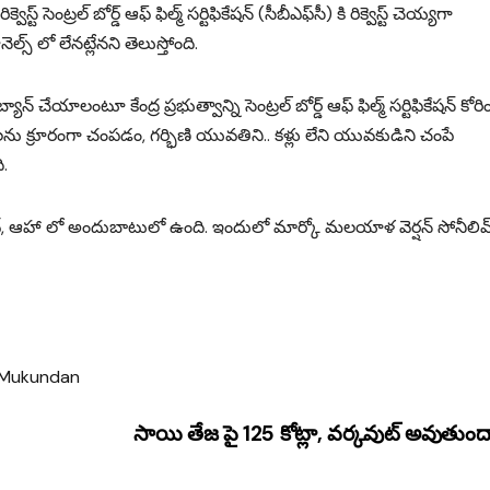
్ సెంట్రల్ బోర్డ్ ఆఫ్ ఫిల్మ్ సర్టిఫికేషన్ (సీబీఎఫ్‍సీ) కి రిక్వెస్ట్ చెయ్యగా
్స్ లో లేనట్లేనని తెలుస్తోంది.
ాలంటూ కేంద్ర ప్ర‌భుత్వాన్ని సెంట్రల్ బోర్డ్ ఆఫ్ ఫిల్మ్ సర్టిఫికేషన్ కోరి
ల‌ల‌ను క్రూరంగా చంప‌డం, గ‌ర్భిణి యువ‌తిని.. కళ్లు లేని యువకుడిని చంపే
ి.
ివ్, ఆహా లో అందుబాటులో ఉంది. ఇందులో మార్కో మలయాళ వెర్షన్ సోనీలివ
 Mukundan
సాయి తేజ పై 125 కోట్లా, వర్కవుట్ అవుతుం