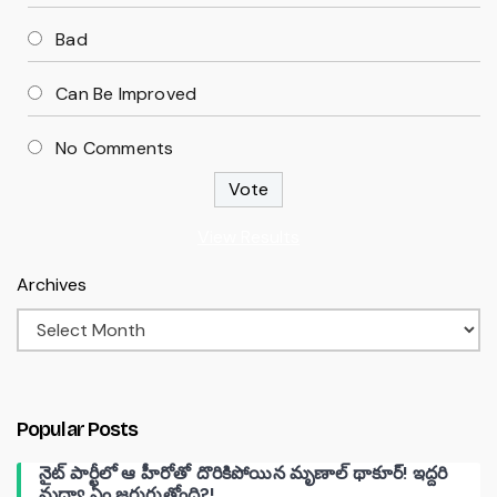
Bad
Can Be Improved
No Comments
View Results
Archives
Popular Posts
నైట్ పార్టీలో ఆ హీరోతో దొరికిపోయిన మృణాల్ థాకూర్! ఇద్దరి
మధ్యా ఏం జరుగుతోంది?!