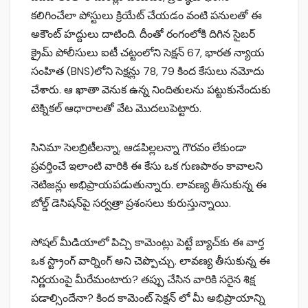
కలిగించేలా పోస్టులు క్రియేట్ చేయడం వంటి పనులతో ఈ
అకౌంట్ హద్దులు దాటింది. దీంతో రంగంలోకి దిగిన సైబర్
క్రైమ్ పోలీసులు ఐటీ చట్టంలోని సెక్షన్ 67, భారత న్యాయ
సంహిత (BNS)లోని సెక్షన్లు 78, 79 కింద కేసులు నమోదు
చేశారు. ఆ ఖాతా వెనుక ఉన్న నిందితులను పట్టుకునేందుకు
టెక్నికల్ ఆధారాలతో వేట మొదలుపెట్టారు.
సినిమా సెలబ్రిటీలన్నా, ఆడపిల్లలన్నా గౌరవం లేకుండా
ప్రవర్తించే ఇలాంటి వారికి ఈ కేసు ఒక గుణపాఠం కావాలని
నెటిజన్లు అభిప్రాయపడుతున్నారు. లావణ్య తీసుకున్న ఈ
బోల్డ్ డెసిషన్‌పై సర్వత్రా ప్రశంసలు కురుస్తున్నాయి.
సోషల్ మీడియాలో పిచ్చి కామెంట్లు పెట్టే బ్యాచ్‌కు ఈ వార్త
ఒక స్ట్రాంగ్ వార్నింగ్ అని చెప్పొచ్చు. లావణ్య తీసుకున్న ఈ
నిర్ణయంపై మీరేమంటారు? తప్పు చేసిన వారికి సరైన శిక్ష
పడాల్సిందేనా? కింద కామెంట్ సెక్షన్ లో మీ అభిప్రాయాన్ని