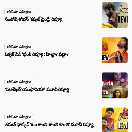
సినిమా సమీక్షలు
సంతోష్ శోభన్ ‘కపుల్ ఫ్రెండ్లీ’ రివ్యూ
సినిమా సమీక్షలు
విశ్వక్ సేన్ ‘ఫంకీ’ రివ్యూ : హిట్టా? ఫట్టా?
సినిమా సమీక్షలు
గుణశేఖర్ ‘యుఫోరియా’ మూవీ రివ్యూ
సినిమా సమీక్షలు
తరుణ్ భాస్కర్ ‘ఓం శాంతి శాంతి శాంతి’ మూవీ రివ్యూ