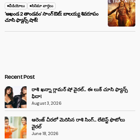
వీడియోలు
సినిమా వార్తలు
‘అఖండ 2 తాండవం’ సాంగ్ ఔట్: బాలయ్య శివరూపం
చూసి ఫ్యాన్స్ షాక్!
Recent Post
రాశి ఖన్నా గ్లామర్ షో వైరల్.. ఈ లుక్ చూసి ఫ్యాన్స్
ఫిదా!
August 3, 2026
ఆరెంజ్ చీరలో మెరిసిన రాశి సింగ్.. లేటెస్ట్ ఫొటోలు
వైరల్
June 18, 2026