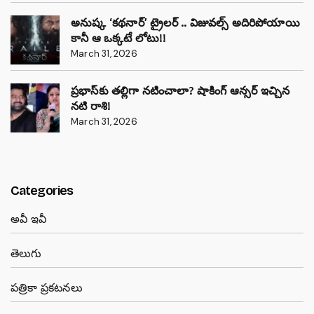
అనుష్క ‘కథనార్’ ట్రైలర్ .. విజువల్స్ అదిరిపోయాయి
కానీ ఆ ఒక్కటే లోటు!!
March 31, 2026
ప్రభాస్‌కు తల్లిగా నటించాలా? షాకింగ్ ఆన్సర్ ఇచ్చిన
నటి రాశి!
March 31, 2026
Categories
అవీ ఇవీ
తెలుగు
పత్రికా ప్రకటనలు