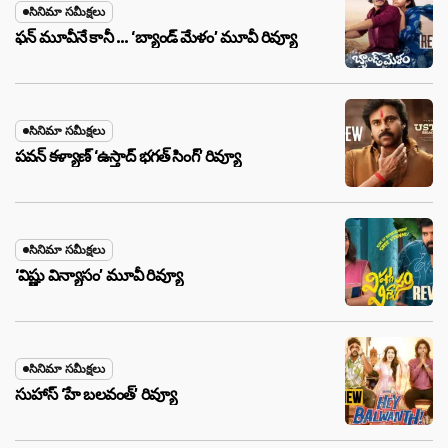
సినిమా సమీక్షలు
ఫన్ మూవీనే కానీ … ‘బ్యాండ్‌ మేళం’ మూవీ రివ్యూ
సినిమా సమీక్షలు
పవన్ కళ్యాణ్ ‘ఉస్తాద్ భ‌గ‌త్ సింగ్’ రివ్యూ
సినిమా సమీక్షలు
‘విష్ణు విన్యాసం’ మూవీ రివ్యూ
సినిమా సమీక్షలు
సుహాస్ ‘హే బలవంత్’ రివ్యూ