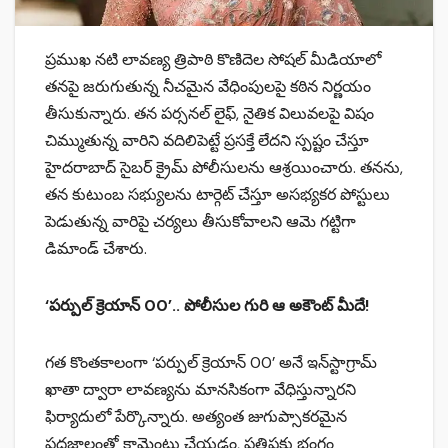
ప్రముఖ నటి లావణ్య త్రిపాఠి కొణిదెల సోషల్ మీడియాలో
తనపై జరుగుతున్న నీచమైన వేధింపులపై కఠిన నిర్ణయం
తీసుకున్నారు. తన పర్సనల్ లైఫ్, నైతిక విలువలపై విషం
చిమ్ముతున్న వారిని వదిలిపెట్టే ప్రసక్తే లేదని స్పష్టం చేస్తూ
హైదరాబాద్ సైబర్ క్రైమ్ పోలీసులను ఆశ్రయించారు. తనను,
తన కుటుంబ సభ్యులను టార్గెట్ చేస్తూ అసభ్యకర పోస్టులు
పెడుతున్న వారిపై చర్యలు తీసుకోవాలని ఆమె గట్టిగా
డిమాండ్ చేశారు.
‘పర్పుల్ క్రెయాన్ 00’.. పోలీసుల గురి ఆ అకౌంట్ మీదే!
గత కొంతకాలంగా ‘పర్పుల్ క్రెయాన్ 00’ అనే ఇన్‌స్టాగ్రామ్
ఖాతా ద్వారా లావణ్యను మానసికంగా వేధిస్తున్నారని
ఫిర్యాదులో పేర్కొన్నారు. అత్యంత జుగుప్సాకరమైన
పదజాలంతో కామెంట్లు చేయడం, ప్రతిష్ఠకు భంగం