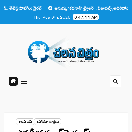
Skip
ొటోలు వైరల్
అనుష్క ‘కథనార్’ ట్రైలర్ .. విజువల్స్ అదిరిపోయాయి కానీ ఆ ఒక్
to
Thu. Aug 6th, 2026
6:47:45 AM
content
అవీ ఇవీ
సినిమా వార్తలు