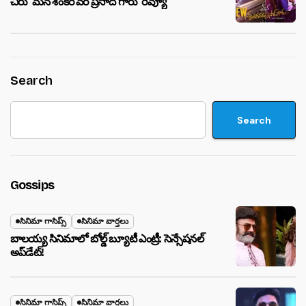
చిరు ‘మ‌న శంక‌ర వ‌ర ప్ర‌సాద్ గారు’ రివ్యూ
Search
Search
Gossips
సినిమా గాసిప్స్
సినిమా వార్తలు
బాలయ్య సినిమాలో బోల్డ్ బ్యూటీ ఎంట్రీ: సెన్సేషనల్
అప్‌డేట్!
సినిమా గాసిప్స్
సినిమా వార్తలు