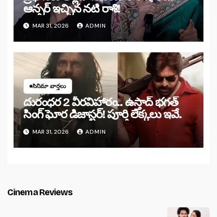
ఆన్సర్ ఇచ్చిన నటి రాశి!
MAR 31, 2026
ADMIN
సినిమా వార్తలు
దురంధర 2 వీరవిహారం.. ఉస్తాద్ భగత్
సింగ్ ఘోర డిజాస్టర్! పూర్తి లెక్కలు ఇవే.
MAR 31, 2026
ADMIN
Cinema Reviews