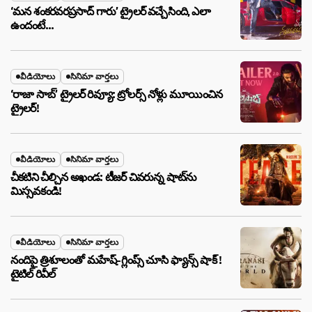
‘మన శంకరవరప్రసాద్ గారు’ ట్రైలర్ వచ్చేసింది, ఎలా
ఉందంటే…
వీడియోలు
సినిమా వార్తలు
‘రాజా సాబ్’ ట్రైలర్ రివ్యూ: ట్రోలర్స్ నోళ్లు మూయించిన
ట్రైలర్!
వీడియోలు
సినిమా వార్తలు
చీకటిని చీల్చిన అఖండ: టీజర్ చివరున్న షాట్‌ను
మిస్సవకండి!
వీడియోలు
సినిమా వార్తలు
నందిపై త్రిశూలంతో మహేష్-గ్లింప్స్ చూసి ఫ్యాన్స్ షాక్ !
టైటిల్ రివీల్