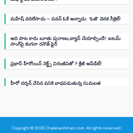
మహేష్ వదిలేసాడు – పవన్ ఓకే అన్నాడు: ‘ఓజీ’ వెనక సీక్రెట్!
అది పాట కాదు బూతు పురాణం,బ్యాన్ చేయాల్సిందే!: ఐటమ్
సాంగ్‌పై కంగనా రనౌత్ ఫైర్
ప్రభాస్ హీరోయిన్ నెక్ట్స్ చిరంజీవితో ? క్రేజీ అప్‌డేట్!
హీరో దర్శన్ చేసిన పనికి బాధపడుతున్న సుమలత
Copyright © 2026 Chalanachitram.com. All rights reserved |