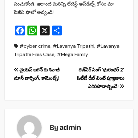
పంచుకోండి. ఇలాంటి మరిన్ని లేటెస్ట్ అప్‌డేట్స్ కోసం మా
పేజీని ఫాలో అవ్వండి!
F
W
X
S
a
h
h
#cyber crime
,
#Lavanya Tripathi
,
#Lavanya
c
at
ar
Tripathi Files Case
,
#Mega Family
e
s
e
b
A
Post
వైయస్ జగన్ కు శివాజీ
రణ్‌వీర్ సింగ్ ‘ధురంధర్ 2’
o
p
మాస్ వార్నింగ్, కామెంట్స్!
ఓటీటీ డీల్ వింటే ఫ్యూజులు
navigation
o
p
ఎగిరిపోవాల్సిందే!
k
By
admin