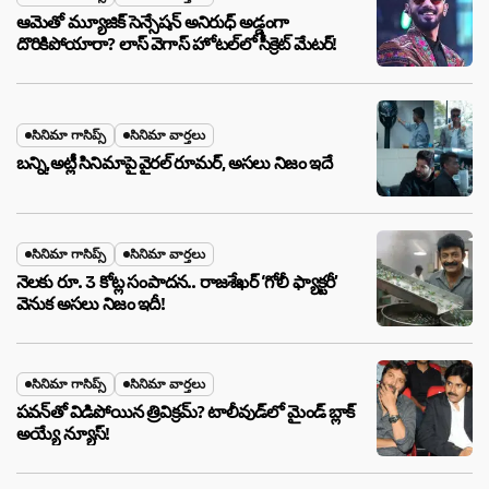
ఆమెతో మ్యూజిక్ సెన్సేషన్ అనిరుధ్ అడ్డంగా
దొరికిపోయారా? లాస్ వెగాస్ హోటల్‌లో సీక్రెట్ మేటర్!
సినిమా గాసిప్స్
సినిమా వార్తలు
బన్ని,అట్లీ సినిమాపై వైరల్ రూమర్, అసలు నిజం ఇదే
సినిమా గాసిప్స్
సినిమా వార్తలు
నెలకు రూ. 3 కోట్ల సంపాదన.. రాజశేఖర్ ‘గోలీ ఫ్యాక్టరీ’
వెనుక అసలు నిజం ఇదీ!
సినిమా గాసిప్స్
సినిమా వార్తలు
పవన్‌తో విడిపోయిన త్రివిక్రమ్? టాలీవుడ్‌లో మైండ్ బ్లాక్
అయ్యే న్యూస్!