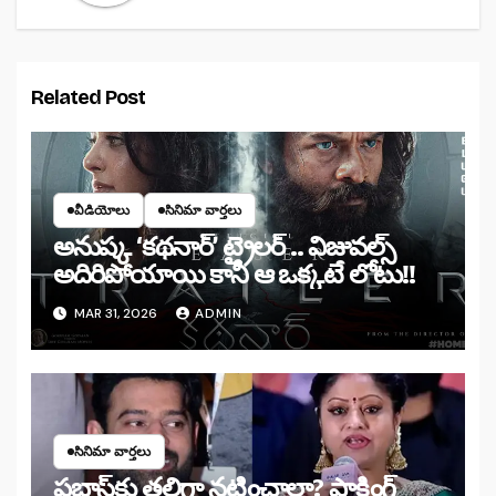
Related Post
వీడియోలు
సినిమా వార్తలు
అనుష్క ‘కథనార్’ ట్రైలర్ .. విజువల్స్
అదిరిపోయాయి కానీ ఆ ఒక్కటే లోటు!!
MAR 31, 2026
ADMIN
సినిమా వార్తలు
ప్రభాస్‌కు తల్లిగా నటించాలా? షాకింగ్