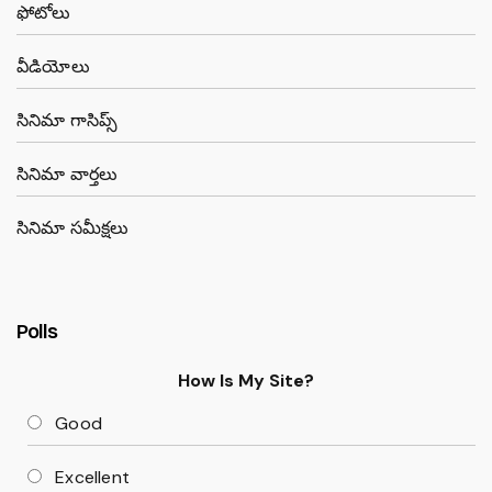
ఫోటోలు
వీడియోలు
సినిమా గాసిప్స్
సినిమా వార్తలు
సినిమా సమీక్షలు
Polls
How Is My Site?
Good
Excellent