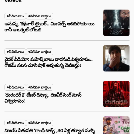
Videos
వీడియోలు
సినిమా వార్తలు
అనుష్క ‘కథనార్’ ట్రైలర్ .. విజువల్స్ అదిరిపోయాయి
కానీ ఆ ఒక్కటే లోటు!!
వీడియోలు
సినిమా వార్తలు
వైరల్ వీడియో: మహేష్ బాబు వారసుడి విశ్వరూపం..
గౌతమ్ నటన చూసి షాక్ అవుతున్న నెటిజన్లు!
వీడియోలు
సినిమా వార్తలు
‘ధురంధర్ 2’ టీజర్ రివ్యూ.. రణవీర్ సింగ్ మాస్
విశ్వరూపం!
వీడియోలు
సినిమా వార్తలు
విజయ్ సేతుపతి ‘గాంధీ టాక్స్’ ,30 ఏళ్ల తర్వాత మళ్ళీ