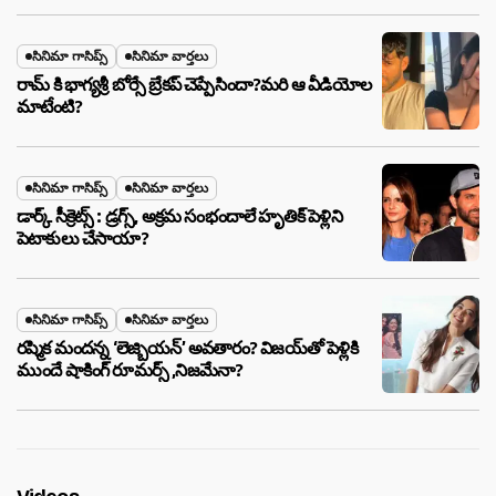
సినిమా గాసిప్స్
సినిమా వార్తలు
రామ్ కి భాగ్యశ్రీ బోర్సే బ్రేకప్ చెప్పేసిందా?మరి ఆ వీడియోల
మాటేంటి?
సినిమా గాసిప్స్
సినిమా వార్తలు
డార్క్ సీక్రెట్స్ : డ్రగ్స్, అక్రమ సంభందాలే హృతిక్ పెళ్లిని
పెటాకులు చేసాయా?
సినిమా గాసిప్స్
సినిమా వార్తలు
రష్మిక మందన్న ‘లెజ్బియన్’ అవతారం? విజయ్‌తో పెళ్లికి
ముందే షాకింగ్ రూమర్స్ ,నిజమేనా?