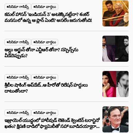
సినిమా గాసిప్స్
సినిమా వార్తలు
కమల్ హాసన్ ‘ఇండియన్ 3’ అటకెక్కినట్లేనా? శంకర్
మనసులో ఉన్న ఆ ప్లాన్ ఏంటి? అసలేం జరుగుతోంది!
సినిమా గాసిప్స్
సినిమా వార్తలు
అల్లు అర్జున్ తోనా ఎన్టీఆర్ తోనా? సస్పెన్స్‌ను
వీడేదెప్పుడు?
సినిమా గాసిప్స్
సినిమా వార్తలు
శ్రీలీల షాకింగ్ అప్‌డేట్..ఆ హీరోతో రిలేషన్ హద్దులు
దాటుతోందా?
సినిమా గాసిప్స్
సినిమా వార్తలు
ఇజ్రాయెల్ యుద్ధంలో హాలీవుడ్ లెజెండ్ క్వెంటిన్ టరాన్టినో
ఖతం? క్షిపణి దాడిలో ఫ్యామిలీతో సహా బూడిదయ్యారా?
అసలు నిజం ఇదీ!