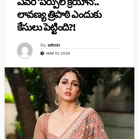
ఎవరీ ‘పర్పుల్ క్రెయాన్’..
లావణ్య త్రిపాఠి ఎందుకు
కేసులు పెట్టింది?!
By
admin
MAR 10, 2026