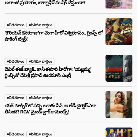
అలాంటి ప్రయోగం, బాక్సాఫీస్‌ను షేక్ చేస్తుందా?
వీడియోలు
సినిమా వార్తలు
‘కొరియన్ కనకరాజు’గా మెగా హీరో విశ్వరూపం.. గ్లింప్స్ లో
షాకింగ్ ట్విస్ట్!
వీడియోలు
సినిమా వార్తలు
డెవిల్ ఈజ్ బ్యాక్.. కానీ ఈసారి హీరోగా! ‘యల్లమ్మ’
గ్లింప్స్‌తో దేవి శ్రీ ప్రసాద్ ఊరమాస్ ఎంట్రీ
వీడియోలు
సినిమా వార్తలు
యశ్ ‘టాక్సిక్’లో పచ్చి బూతు సీన్, ఆ లేడీ డైరెక్టర్ ఎలా
తీసింది? RGV మైండ్ బ్లాక్ కామెంట్స్!
వీడియోలు
సినిమా వార్తలు