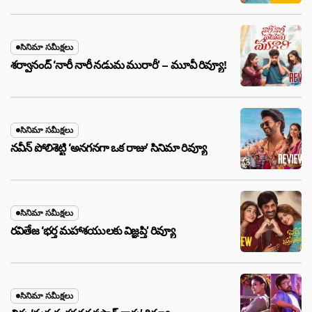
సినిమా సమీక్షలు
శర్వానంద్ ‘నారీ నారీ నడుమ మురారీ’ – మూవీ రివ్యూ!
సినిమా సమీక్షలు
నవీన్ పోలిశెట్టి ‘అనగనగా ఒక రాజు’ సినిమా రివ్యూ
సినిమా సమీక్షలు
రవితేజ ‘భర్త మహాశయులకు విజ్ఞప్తి’ రివ్యూ
సినిమా సమీక్షలు