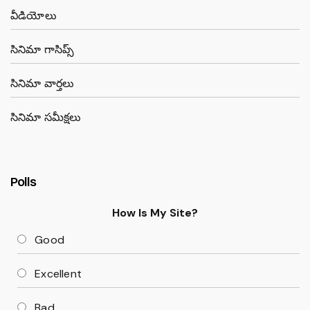
వీడియోలు
సినిమా గాసిప్స్
సినిమా వార్తలు
సినిమా సమీక్షలు
Polls
How Is My Site?
Good
Excellent
Bad