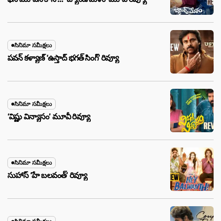
సినిమా సమీక్షలు
పవన్ కళ్యాణ్ ‘ఉస్తాద్ భ‌గ‌త్ సింగ్’ రివ్యూ
సినిమా సమీక్షలు
‘విష్ణు విన్యాసం’ మూవీ రివ్యూ
సినిమా సమీక్షలు
సుహాస్ ‘హే బలవంత్’ రివ్యూ