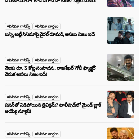
దొరికిపోయారా? లాస్ వెగాస్ హోటల్‌లో సీక్రెట్ మేటర్!
సినిమా గాసిప్స్
సినిమా వార్తలు
బన్ని,అట్లీ సినిమాపై వైరల్ రూమర్, అసలు నిజం ఇదే
సినిమా గాసిప్స్
సినిమా వార్తలు
నెలకు రూ. 3 కోట్ల సంపాదన.. రాజశేఖర్ ‘గోలీ ఫ్యాక్టరీ’
వెనుక అసలు నిజం ఇదీ!
సినిమా గాసిప్స్
సినిమా వార్తలు
పవన్‌తో విడిపోయిన త్రివిక్రమ్? టాలీవుడ్‌లో మైండ్ బ్లాక్
అయ్యే న్యూస్!
సినిమా గాసిప్స్
సినిమా వార్తలు