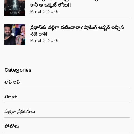
కానీ ఆ ఒక్కటే లోటు!!
March 31, 2026
ప్రభాస్‌కు తల్లిగా నటించాలా? షాకింగ్ ఆన్సర్ ఇచ్చిన
నటి రాశి!
March 31, 2026
Categories
అవీ ఇవీ
తెలుగు
పత్రికా ప్రకటనలు
ఫోటోలు