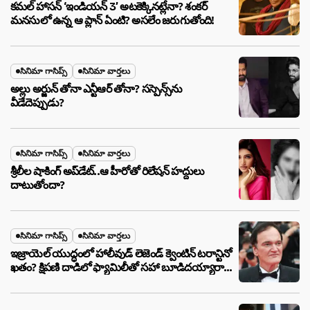
కమల్ హాసన్ ‘ఇండియన్ 3’ అటకెక్కినట్లేనా? శంకర్
మనసులో ఉన్న ఆ ప్లాన్ ఏంటి? అసలేం జరుగుతోంది!
సినిమా గాసిప్స్
సినిమా వార్తలు
అల్లు అర్జున్ తోనా ఎన్టీఆర్ తోనా? సస్పెన్స్‌ను
వీడేదెప్పుడు?
సినిమా గాసిప్స్
సినిమా వార్తలు
శ్రీలీల షాకింగ్ అప్‌డేట్..ఆ హీరోతో రిలేషన్ హద్దులు
దాటుతోందా?
సినిమా గాసిప్స్
సినిమా వార్తలు
ఇజ్రాయెల్ యుద్ధంలో హాలీవుడ్ లెజెండ్ క్వెంటిన్ టరాన్టినో
ఖతం? క్షిపణి దాడిలో ఫ్యామిలీతో సహా బూడిదయ్యారా?
అసలు నిజం ఇదీ!