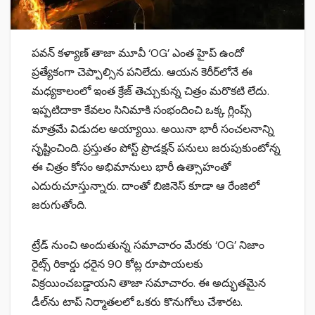
పవన్ కళ్యాణ్ తాజా మూవీ ‘OG’ ఎంత హైప్ ఉందో
ప్రత్యేకంగా చెప్పాల్సిన పనిలేదు. ఆయన కెరీర్‌లోనే ఈ
మధ్యకాలంలో ఇంత క్రేజ్ తెచ్చుకున్న చిత్రం మరొకటి లేదు.
ఇప్పటిదాకా కేవలం సినిమాకి సంభందించి ఒక్క గ్లింప్స్
మాత్రమే విడుద‌ల అయ్యాయి. అయినా భారీ సంచ‌ల‌నాన్ని
సృష్టించింది. ప్రస్తుతం పోస్ట్ ప్రొడక్షన్ పనులు జరుపుకుంటోన్న
ఈ చిత్రం కోసం అభిమానులు భారీ ఉత్సాహంతో
ఎదురుచూస్తున్నారు. దాంతో బిజినెస్ కూడా ఆ రేంజిలో
జరుగుతోంది.
ట్రేడ్ నుంచి అందుతున్న సమాచారం మేరకు ‘OG’ నిజాం
రైట్స్ రికార్డు ధరైన 90 కోట్ల రూపాయలకు
విక్రయించబడ్డాయని తాజా సమాచారం. ఈ అద్భుతమైన
డీల్‌ను టాప్ నిర్మాతలలో ఒకరు కొనుగోలు చేశారట.