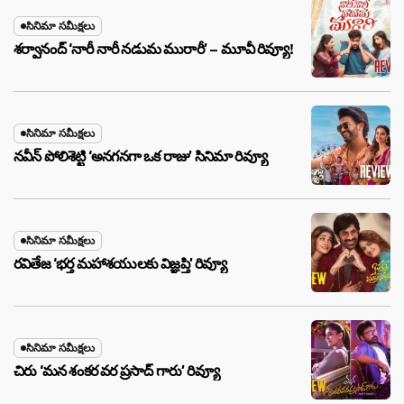
సినిమా సమీక్షలు
శర్వానంద్ ‘నారీ నారీ నడుమ మురారీ’ – మూవీ రివ్యూ!
సినిమా సమీక్షలు
నవీన్ పోలిశెట్టి ‘అనగనగా ఒక రాజు’ సినిమా రివ్యూ
సినిమా సమీక్షలు
రవితేజ ‘భర్త మహాశయులకు విజ్ఞప్తి’ రివ్యూ
సినిమా సమీక్షలు
చిరు ‘మ‌న శంక‌ర వ‌ర ప్ర‌సాద్ గారు’ రివ్యూ