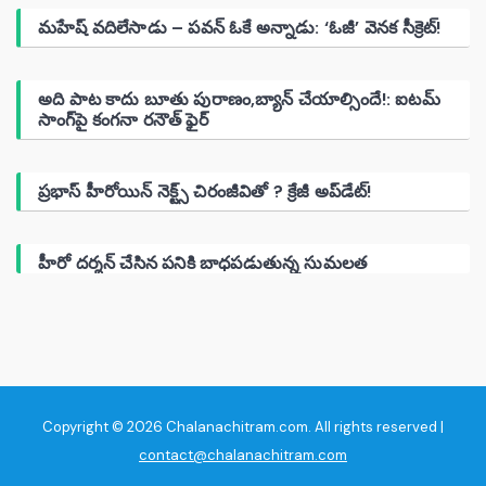
మహేష్ వదిలేసాడు – పవన్ ఓకే అన్నాడు: ‘ఓజీ’ వెనక సీక్రెట్!
అది పాట కాదు బూతు పురాణం,బ్యాన్ చేయాల్సిందే!: ఐటమ్
సాంగ్‌పై కంగనా రనౌత్ ఫైర్
ప్రభాస్ హీరోయిన్ నెక్ట్స్ చిరంజీవితో ? క్రేజీ అప్‌డేట్!
హీరో దర్శన్ చేసిన పనికి బాధపడుతున్న సుమలత
Copyright © 2026 Chalanachitram.com. All rights reserved |
contact@chalanachitram.com