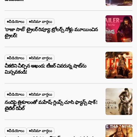
వీడియోలు
సినిమా వార్తలు
‘రాజా సాబ్’ ట్రైలర్ రివ్యూ: ట్రోలర్స్ నోళ్లు మూయించిన
ట్రైలర్!
వీడియోలు
సినిమా వార్తలు
చీకటిని చీల్చిన అఖండ: టీజర్ చివరున్న షాట్‌ను
మిస్సవకండి!
వీడియోలు
సినిమా వార్తలు
నందిపై త్రిశూలంతో మహేష్-గ్లింప్స్ చూసి ఫ్యాన్స్ షాక్ !
టైటిల్ రివీల్
వీడియోలు
సినిమా వార్తలు