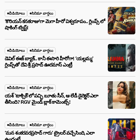
వీడియోలు
సినిమా వార్తలు
‘కొరియన్ కనకరాజు’గా మెగా హీరో విశ్వరూపం.. గ్లింప్స్ లో
షాకింగ్ ట్విస్ట్!
వీడియోలు
సినిమా వార్తలు
డెవిల్ ఈజ్ బ్యాక్.. కానీ ఈసారి హీరోగా! ‘యల్లమ్మ’
గ్లింప్స్‌తో దేవి శ్రీ ప్రసాద్ ఊరమాస్ ఎంట్రీ
వీడియోలు
సినిమా వార్తలు
యశ్ ‘టాక్సిక్’లో పచ్చి బూతు సీన్, ఆ లేడీ డైరెక్టర్ ఎలా
తీసింది? RGV మైండ్ బ్లాక్ కామెంట్స్!
వీడియోలు
సినిమా వార్తలు
‘మన శంకరవరప్రసాద్ గారు’ ట్రైలర్ వచ్చేసింది, ఎలా
ఉందంటే…