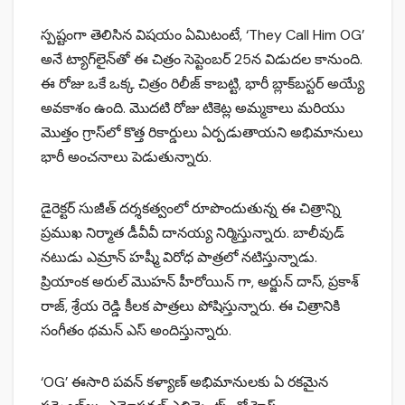
స్పష్టంగా తెలిసిన విషయం ఏమిటంటే, ‘They Call Him OG’
అనే ట్యాగ్‌లైన్‌తో ఈ చిత్రం సెప్టెంబర్ 25న విడుదల కానుంది.
ఈ రోజు ఒకే ఒక్క చిత్రం రిలీజ్ కాబట్టి, భారీ బ్లాక్‌బస్టర్ అయ్యే
అవకాశం ఉంది. మొదటి రోజు టికెట్ల అమ్మకాలు మరియు
మొత్తం గ్రాస్‌లో కొత్త రికార్డులు ఏర్పడుతాయని అభిమానులు
భారీ అంచనాలు పెడుతున్నారు.
డైరెక్టర్ సుజీత్ దర్శకత్వంలో రూపొందుతున్న ఈ చిత్రాన్ని
ప్రముఖ నిర్మాత డీవీవీ దానయ్య నిర్మిస్తున్నారు. బాలీవుడ్
నటుడు ఎమ్రాన్ హష్మీ విరోధ పాత్రలో నటిస్తున్నాడు.
ప్రియాంక అరుల్ మొహన్ హీరోయిన్ గా, అర్జున్ దాస్, ప్రకాశ్
రాజ్, శ్రేయ రెడ్డి కీలక పాత్రలు పోషిస్తున్నారు. ఈ చిత్రానికి
సంగీతం థమన్ ఎస్ అందిస్తున్నారు.
‘OG’ ఈసారి పవన్ కళ్యాణ్ అభిమానులకు ఏ రకమైన