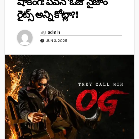
షాకింగ్: పవన్ ‘ఓజీ’ నైజాం
రైట్స్‌ అన్ని కోట్లా?!
By
admin
JUN 3, 2025