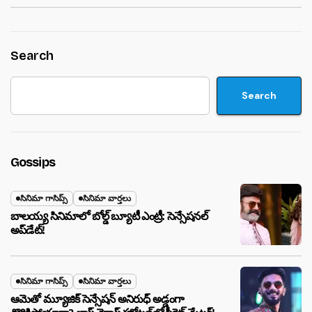
Search
Search
Gossips
సినిమా గాసిప్స్
సినిమా వార్తలు
బాలయ్య సినిమాలో బోల్డ్ బ్యూటీ ఎంట్రీ: సెన్సేషనల్
అప్‌డేట్!
సినిమా గాసిప్స్
సినిమా వార్తలు
ఆమెతో మ్యూజిక్ సెన్సేషన్ అనిరుధ్ అడ్డంగా