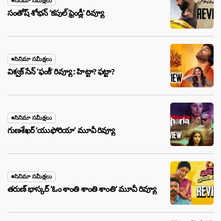
సినిమా సమీక్షలు
సంతోష్ శోభన్ ‘కపుల్ ఫ్రెండ్లీ’ రివ్యూ
సినిమా సమీక్షలు
విశ్వక్ సేన్ ‘ఫంకీ’ రివ్యూ : హిట్టా? ఫట్టా?
సినిమా సమీక్షలు
గుణశేఖర్ ‘యుఫోరియా’ మూవీ రివ్యూ
సినిమా సమీక్షలు
తరుణ్ భాస్కర్ ‘ఓం శాంతి శాంతి శాంతి’ మూవీ రివ్యూ