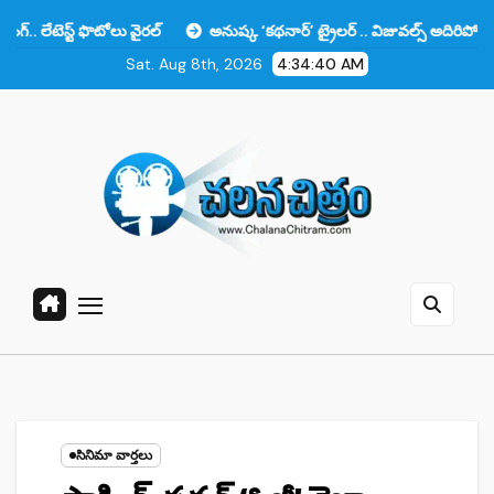
Skip
ఫొటోలు వైరల్
అనుష్క ‘కథనార్’ ట్రైలర్ .. విజువల్స్ అదిరిపోయాయి కానీ ఆ ఒక
to
Sat. Aug 8th, 2026
4:34:41 AM
content
సినిమా వార్తలు