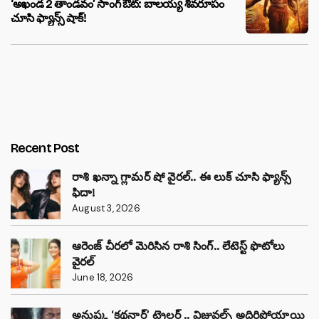
‘అఖండ 2 తాండవం’ సాంగ్ ఔట్: బాలయ్య శివరూపం
చూసి ఫ్యాన్స్ షాక్!
Recent Post
రాశి ఖన్నా గ్లామర్ షో వైరల్.. ఈ లుక్ చూసి ఫ్యాన్స్
ఫిదా!
August 3, 2026
ఆరెంజ్ చీరలో మెరిసిన రాశి సింగ్.. లేటెస్ట్ ఫొటోలు
వైరల్
June 18, 2026
అనుష్క ‘కథనార్’ ట్రైలర్ .. విజువల్స్ అదిరిపోయాయి