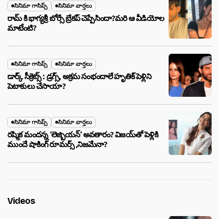
సినిమా గాసిప్స్
సినిమా వార్తలు
రామ్ కి భాగ్యశ్రీ బోర్సే బ్రేకప్ చెప్పేసిందా?మరి ఆ వీడియోల
మాటేంటి?
సినిమా గాసిప్స్
సినిమా వార్తలు
డార్క్ సీక్రెట్స్ : డ్రగ్స్, అక్రమ సంభందాలే హృతిక్ పెళ్లిని
పెటాకులు చేసాయా?
సినిమా గాసిప్స్
సినిమా వార్తలు
రష్మిక మందన్న ‘లెజ్బియన్’ అవతారం? విజయ్‌తో పెళ్లికి
ముందే షాకింగ్ రూమర్స్ ,నిజమేనా?
Videos