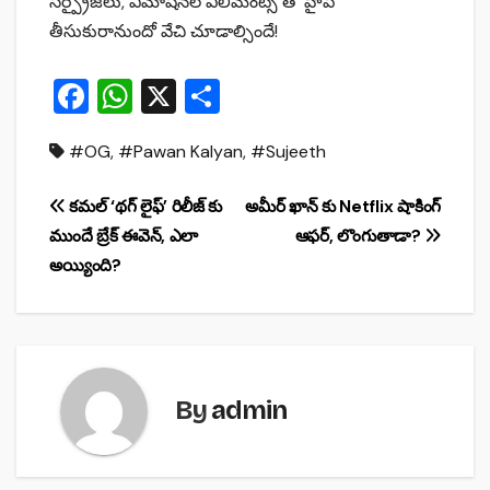
సర్ప్రైజ్‌లు, ఎమోషనల్ ఎలిమెంట్స్ తో హైప్
తీసుకురానుందో వేచి చూడాల్సిందే!
F
W
X
S
a
h
h
#OG
,
#Pawan Kalyan
,
#Sujeeth
c
at
ar
e
s
e
Post
కమల్ ‘థగ్‌ లైఫ్‌’ రిలీజ్ కు
అమీర్ ఖాన్ కు Netflix షాకింగ్
b
A
ముందే బ్రేక్ ఈవెన్, ఎలా
ఆఫర్, లొంగుతాడా?
navigation
o
p
అయ్యింది?
o
p
k
By
admin