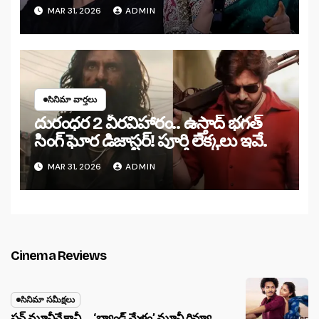
MAR 31, 2026
ADMIN
సినిమా వార్తలు
దురంధర 2 వీరవిహారం.. ఉస్తాద్ భగత్
సింగ్ ఘోర డిజాస్టర్! పూర్తి లెక్కలు ఇవే.
MAR 31, 2026
ADMIN
Cinema Reviews
సినిమా సమీక్షలు
ఫన్ మూవీనే కానీ … ‘బ్యాండ్‌ మేళం’ మూవీ రివ్యూ