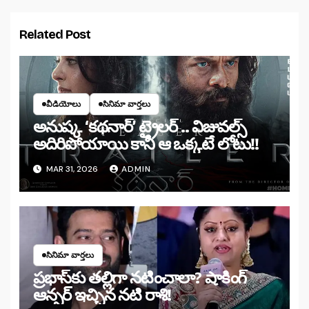
Related Post
వీడియోలు
సినిమా వార్తలు
అనుష్క ‘కథనార్’ ట్రైలర్ .. విజువల్స్
అదిరిపోయాయి కానీ ఆ ఒక్కటే లోటు!!
MAR 31, 2026
ADMIN
సినిమా వార్తలు
ప్రభాస్‌కు తల్లిగా నటించాలా? షాకింగ్
ఆన్సర్ ఇచ్చిన నటి రాశి!