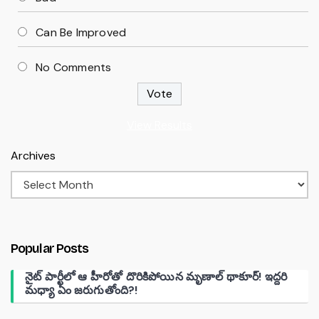
Can Be Improved
No Comments
View Results
Archives
Popular Posts
నైట్ పార్టీలో ఆ హీరోతో దొరికిపోయిన మృణాల్ థాకూర్! ఇద్దరి
మధ్యా ఏం జరుగుతోంది?!