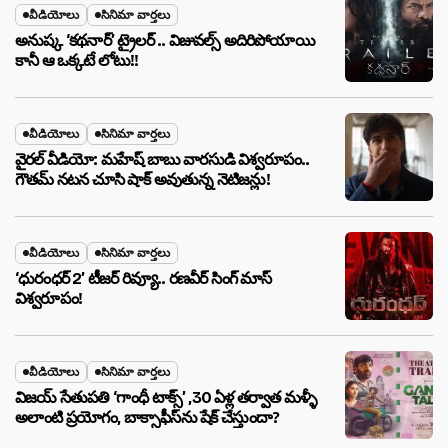
వీడియోలు
సినిమా వార్తలు
అనుష్క ‘కథనార్’ ట్రైలర్ .. విజువల్స్ అదిరిపోయాయి
కానీ ఆ ఒక్కటే లోటు!!
వీడియోలు
సినిమా వార్తలు
వైరల్ వీడియో: మహేష్ బాబు వారసుడి విశ్వరూపం..
గౌతమ్ నటన చూసి షాక్ అవుతున్న నెటిజన్లు!
వీడియోలు
సినిమా వార్తలు
‘ధురంధర్ 2’ టీజర్ రివ్యూ.. రణవీర్ సింగ్ మాస్
విశ్వరూపం!
వీడియోలు
సినిమా వార్తలు
విజయ్ సేతుపతి ‘గాంధీ టాక్స్’ ,30 ఏళ్ల తర్వాత మళ్ళీ
అలాంటి ప్రయోగం, బాక్సాఫీస్‌ను షేక్ చేస్తుందా?