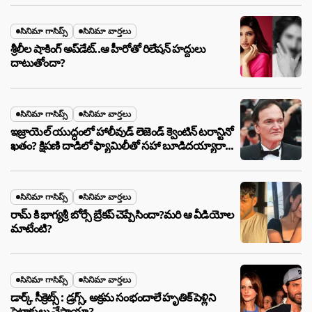
సినిమా గాసిప్స్
సినిమా వార్తలు
శ్రీలీల షాకింగ్ అప్‌డేట్..ఆ హీరోతో రిలేషన్ హద్దులు
దాటుతోందా?
సినిమా గాసిప్స్
సినిమా వార్తలు
ఇజ్రాయెల్ యుద్ధంలో హాలీవుడ్ లెజెండ్ క్వెంటిన్ టరాన్టినో
ఖతం? క్షిపణి దాడిలో ఫ్యామిలీతో సహా బూడిదయ్యారా?
అసలు నిజం ఇదీ!
సినిమా గాసిప్స్
సినిమా వార్తలు
రామ్ కి భాగ్యశ్రీ బోర్సే బ్రేకప్ చెప్పేసిందా?మరి ఆ వీడియోల
మాటేంటి?
సినిమా గాసిప్స్
సినిమా వార్తలు
డార్క్ సీక్రెట్స్ : డ్రగ్స్, అక్రమ సంభందాలే హృతిక్ పెళ్లిని
పెటాకులు చేసాయా?