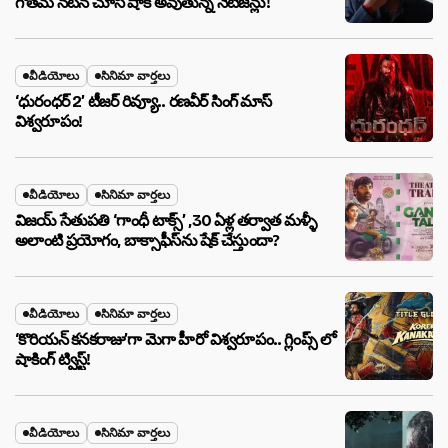
గౌతమ్ నటన చూసి షాక్ అవుతున్న నెటిజన్లు!
వీడియోలు
సినిమా వార్తలు
‘ధురంధర్ 2’ టీజర్ రివ్యూ.. రణవీర్ సింగ్ మాస్
విశ్వరూపం!
వీడియోలు
సినిమా వార్తలు
విజయ్ సేతుపతి ‘గాంధీ టాక్స్’ ,30 ఏళ్ల తర్వాత మళ్ళీ
అలాంటి ప్రయోగం, బాక్సాఫీస్‌ను షేక్ చేస్తుందా?
వీడియోలు
సినిమా వార్తలు
‘కొరియన్ కనకరాజు’గా మెగా హీరో విశ్వరూపం.. గ్లింప్స్ లో
షాకింగ్ ట్విస్ట్!
వీడియోలు
సినిమా వార్తలు