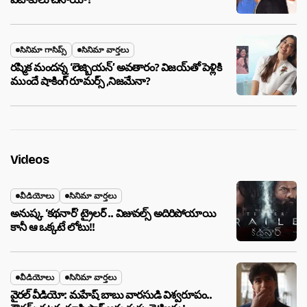
సినిమా గాసిప్స్
సినిమా వార్తలు
రష్మిక మందన్న ‘లెజ్బియన్’ అవతారం? విజయ్‌తో పెళ్లికి
ముందే షాకింగ్ రూమర్స్ ,నిజమేనా?
Videos
వీడియోలు
సినిమా వార్తలు
అనుష్క ‘కథనార్’ ట్రైలర్ .. విజువల్స్ అదిరిపోయాయి
కానీ ఆ ఒక్కటే లోటు!!
వీడియోలు
సినిమా వార్తలు
వైరల్ వీడియో: మహేష్ బాబు వారసుడి విశ్వరూపం..