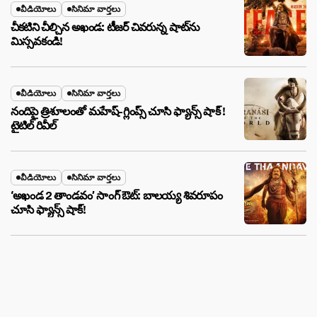
వీడియోలు
సినిమా వార్తలు
చీకటిని చీల్చిన అఖండ: టీజర్ చివరున్న షాట్‌ను
మిస్సవకండి!
వీడియోలు
సినిమా వార్తలు
నందిపై త్రిశూలంతో మహేష్-గ్లింప్స్ చూసి ఫ్యాన్స్ షాక్ !
టైటిల్ రివీల్
వీడియోలు
సినిమా వార్తలు
‘అఖండ 2 తాండవం’ సాంగ్ ఔట్: బాలయ్య శివరూపం
చూసి ఫ్యాన్స్ షాక్!