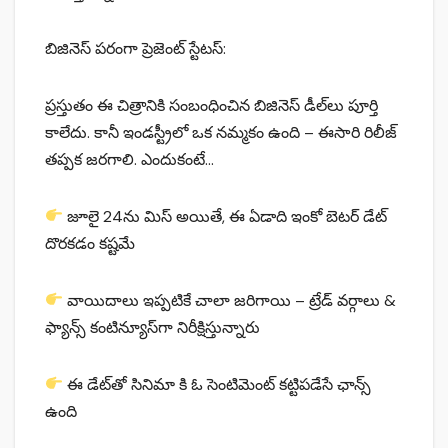
బిజినెస్ పరంగా ప్రెజెంట్ స్టేటస్:
ప్రస్తుతం ఈ చిత్రానికి సంబంధించిన బిజినెస్ డీల్‌లు పూర్తి
కాలేదు. కానీ ఇండస్ట్రీలో ఒక నమ్మకం ఉంది – ఈసారి రిలీజ్
తప్పక జరగాలి. ఎందుకంటే…
జూలై 24ను మిస్ అయితే, ఈ ఏడాది ఇంకో బెటర్ డేట్
దొరకడం కష్టమే
వాయిదాలు ఇప్పటికే చాలా జరిగాయి – ట్రేడ్ వర్గాలు &
ఫ్యాన్స్ కంటిన్యూస్‌గా నిరీక్షిస్తున్నారు
ఈ డేట్‌తో సినిమా కి ఓ సెంటిమెంట్ కట్టిపడేసే ఛాన్స్
ఉంది