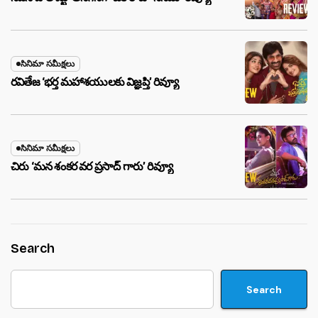
సినిమా సమీక్షలు
రవితేజ ‘భర్త మహాశయులకు విజ్ఞప్తి’ రివ్యూ
సినిమా సమీక్షలు
చిరు ‘మ‌న శంక‌ర వ‌ర ప్ర‌సాద్ గారు’ రివ్యూ
Search
Search