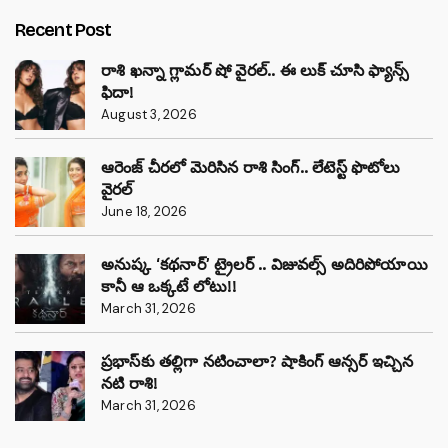
Recent Post
రాశి ఖన్నా గ్లామర్ షో వైరల్.. ఈ లుక్ చూసి ఫ్యాన్స్
ఫిదా!
August 3, 2026
ఆరెంజ్ చీరలో మెరిసిన రాశి సింగ్.. లేటెస్ట్ ఫొటోలు
వైరల్
June 18, 2026
అనుష్క ‘కథనార్’ ట్రైలర్ .. విజువల్స్ అదిరిపోయాయి
కానీ ఆ ఒక్కటే లోటు!!
March 31, 2026
ప్రభాస్‌కు తల్లిగా నటించాలా? షాకింగ్ ఆన్సర్ ఇచ్చిన
నటి రాశి!
March 31, 2026