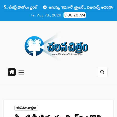
Skip
ొటోలు వైరల్
అనుష్క ‘కథనార్’ ట్రైలర్ .. విజువల్స్ అదిరిపోయాయి కానీ ఆ ఒక్
to
Fri. Aug 7th, 2026
8:00:21 AM
content
సినిమా వార్తలు