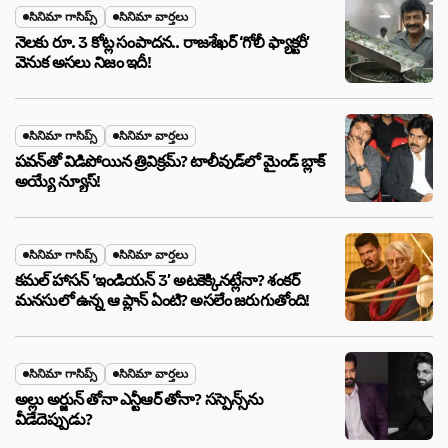
సినిమా గాసిప్స్
సినిమా వార్తలు
నెలకు రూ. 3 కోట్ల సంపాదన.. రాజశేఖర్ ‘గోలీ ఫ్యాక్టరీ’
వెనుక అసలు నిజం ఇదీ!
సినిమా గాసిప్స్
సినిమా వార్తలు
పవన్‌తో విడిపోయిన త్రివిక్రమ్? టాలీవుడ్‌లో మైండ్ బ్లాక్
అయ్యే న్యూస్!
సినిమా గాసిప్స్
సినిమా వార్తలు
కమల్ హాసన్ ‘ఇండియన్ 3’ అటకెక్కినట్లేనా? శంకర్
మనసులో ఉన్న ఆ ప్లాన్ ఏంటి? అసలేం జరుగుతోంది!
సినిమా గాసిప్స్
సినిమా వార్తలు
అల్లు అర్జున్ తోనా ఎన్టీఆర్ తోనా? సస్పెన్స్‌ను
వీడేదెప్పుడు?