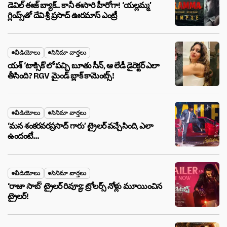
డెవిల్ ఈజ్ బ్యాక్.. కానీ ఈసారి హీరోగా! ‘యల్లమ్మ’
గ్లింప్స్‌తో దేవి శ్రీ ప్రసాద్ ఊరమాస్ ఎంట్రీ
వీడియోలు
సినిమా వార్తలు
యశ్ ‘టాక్సిక్’లో పచ్చి బూతు సీన్, ఆ లేడీ డైరెక్టర్ ఎలా
తీసింది? RGV మైండ్ బ్లాక్ కామెంట్స్!
వీడియోలు
సినిమా వార్తలు
‘మన శంకరవరప్రసాద్ గారు’ ట్రైలర్ వచ్చేసింది, ఎలా
ఉందంటే…
వీడియోలు
సినిమా వార్తలు
‘రాజా సాబ్’ ట్రైలర్ రివ్యూ: ట్రోలర్స్ నోళ్లు మూయించిన
ట్రైలర్!