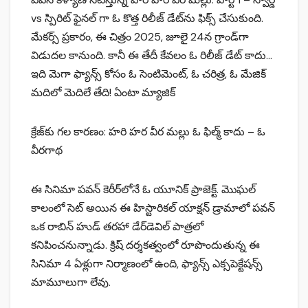
vs స్పిరిట్ ఫైనల్ గా ఓ కొత్త రిలీజ్ డేట్‌ను ఫిక్స్ చేసుకుంది.
మేకర్స్ ప్రకారం, ఈ చిత్రం 2025, జూలై 24న గ్రాండ్‌గా
విడుదల కానుంది. కానీ ఈ తేదీ కేవలం ఓ రిలీజ్ డేట్ కాదు…
ఇది మెగా ఫ్యాన్స్ కోసం ఓ సెంటిమెంట్, ఓ చరిత్ర, ఓ మేజిక్
మదిలో మెదిలే తేది! ఏంటా మ్యాజిక్
క్రేజ్‌కు గల కారణం: హరి హర వీర మల్లు ఓ ఫిల్మ్ కాదు – ఓ
వీరగాథ
ఈ సినిమా పవన్ కెరీర్‌లోనే ఓ యూనిక్ ప్రాజెక్ట్. మొఘల్
కాలంలో సెట్ అయిన ఈ హిస్టారికల్ యాక్షన్ డ్రామాలో పవన్
ఒక రాబిన్ హుడ్ తరహా డేర్‌డెవిల్ పాత్రలో
కనిపించనున్నాడు. క్రిష్ దర్శకత్వంలో రూపొందుతున్న ఈ
సినిమా 4 ఏళ్లుగా నిర్మాణంలో ఉంది, ఫ్యాన్స్ ఎక్సపెక్టేషన్స్
మామూలుగా లేవు.