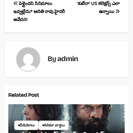
b
A
Post
పెళ్లైందని సినిమాలు
‘కుబేరా’ US కలెక్షన్స్ ఎలా
o
p
ఇవ్వట్లేదు? అదితి రావు హైదరీ
ఉన్నాయి
navigation
o
p
అవేదన!
k
By
admin
Related Post
వీడియోలు
సినిమా వార్తలు