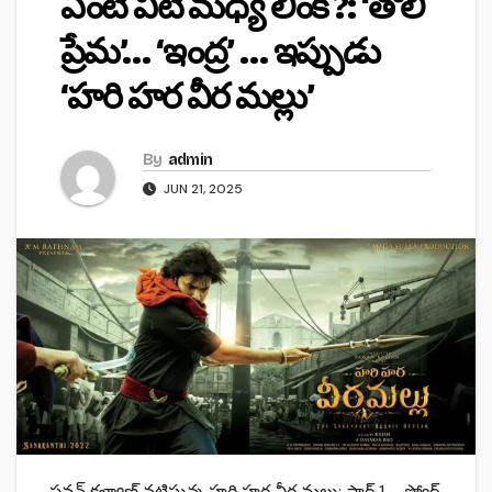
ఏంటి వీటి మధ్య లింక్ ?: ‘తొలి
ప్రేమ’… ‘ఇంద్ర’ … ఇప్పుడు
‘హరి హర వీర మల్లు’
By
admin
JUN 21, 2025
పవన్ కళ్యాణ్ నటిస్తున్న హరి హర వీర మల్లు: పార్ట్ 1 – స్వోర్డ్