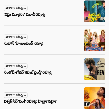
సినిమా సమీక్షలు
‘విష్ణు విన్యాసం’ మూవీ రివ్యూ
సినిమా సమీక్షలు
సుహాస్ ‘హే బలవంత్’ రివ్యూ
సినిమా సమీక్షలు
సంతోష్ శోభన్ ‘కపుల్ ఫ్రెండ్లీ’ రివ్యూ
సినిమా సమీక్షలు
విశ్వక్ సేన్ ‘ఫంకీ’ రివ్యూ : హిట్టా? ఫట్టా?