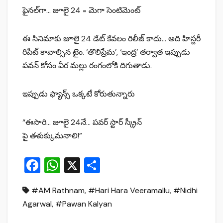
ఫైనల్‌గా… జూలై 24 = మెగా సెంటిమెంట్
ఈ సినిమాకు జూలై 24 డేట్ కేవలం రిలీజ్ కాదు… అది హిస్టరీ
రిపీట్ కావాల్సిన టైం. ‘తొలిప్రేమ’, ‘ఇంద్ర’ తర్వాత ఇప్పుడు
పవన్ కోసం వీర మల్లు రంగంలోకి దిగుతాడు.
ఇప్పుడు ఫ్యాన్స్ ఒక్కటే కోరుతున్నారు
“ఈసారి… జూలై 24నే… పవర్ స్టార్ స్క్రీన్
పై తళుక్కుమనాలి!”
F
W
X
S
a
h
h
#AM Rathnam
,
#Hari Hara Veeramallu
,
#Nidhi
c
at
ar
Agarwal
,
#Pawan Kalyan
e
s
e