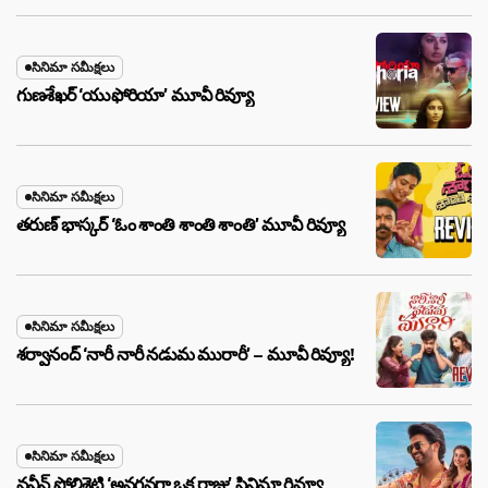
సినిమా సమీక్షలు
గుణశేఖర్ ‘యుఫోరియా’ మూవీ రివ్యూ
సినిమా సమీక్షలు
తరుణ్ భాస్కర్ ‘ఓం శాంతి శాంతి శాంతి’ మూవీ రివ్యూ
సినిమా సమీక్షలు
శర్వానంద్ ‘నారీ నారీ నడుమ మురారీ’ – మూవీ రివ్యూ!
సినిమా సమీక్షలు
నవీన్ పోలిశెట్టి ‘అనగనగా ఒక రాజు’ సినిమా రివ్యూ