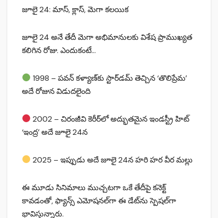
జూలై 24: మాస్, క్లాస్, మెగా క‌లయిక
జూలై 24 అనే తేదీ మెగా అభిమానులకు విశేష ప్రాముఖ్యత
కలిగిన రోజు. ఎందుకంటే…
1998 – పవన్ కళ్యాణ్‌కు స్టార్‌డమ్ తెచ్చిన ‘తొలిప్రేమ’
అదే రోజున విడుదలైంది
2002 – చిరంజీవి కెరీర్‌లో అద్భుతమైన ఇండస్ట్రీ హిట్
‘ఇంద్ర’ అదే జూలై 24న
2025 – ఇప్పుడు అదే జూలై 24న హరి హర వీర మల్లు
ఈ మూడు సినిమాలు ముచ్చటగా ఒకే తేదీపై కనెక్ట్
కావడంతో, ఫ్యాన్స్ ఎమోషనల్‌గా ఈ డేట్‌ను స్పెషల్‌గా
భావిస్తున్నారు.