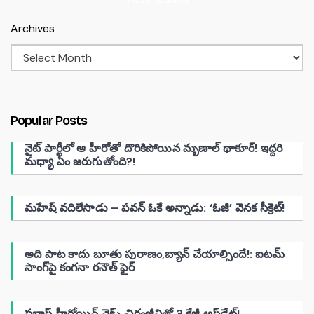
Archives
Popular Posts
నైట్ పార్టీలో ఆ హీరోతో దొరికిపోయిన మృణాల్ థాకూర్! ఇద్దరి
మధ్యా ఏం జరుగుతోంది?!
మహేష్ వదిలేసాడు – పవన్ ఓకే అన్నాడు: ‘ఓజీ’ వెనక సీక్రెట్!
అది పాట కాదు బూతు పురాణం,బ్యాన్ చేయాల్సిందే!: ఐటమ్
సాంగ్‌పై కంగనా రనౌత్ ఫైర్
ప్రభాస్ హీరోయిన్ నెక్ట్స్ చిరంజీవితో ? క్రేజీ అప్‌డేట్!