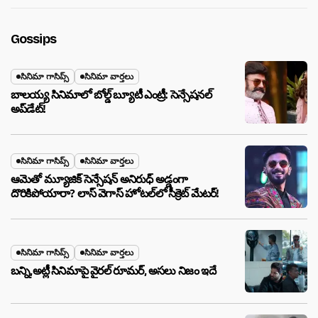
Gossips
సినిమా గాసిప్స్
సినిమా వార్తలు
బాలయ్య సినిమాలో బోల్డ్ బ్యూటీ ఎంట్రీ: సెన్సేషనల్
అప్‌డేట్!
సినిమా గాసిప్స్
సినిమా వార్తలు
ఆమెతో మ్యూజిక్ సెన్సేషన్ అనిరుధ్ అడ్డంగా
దొరికిపోయారా? లాస్ వెగాస్ హోటల్‌లో సీక్రెట్ మేటర్!
సినిమా గాసిప్స్
సినిమా వార్తలు
బన్ని,అట్లీ సినిమాపై వైరల్ రూమర్, అసలు నిజం ఇదే