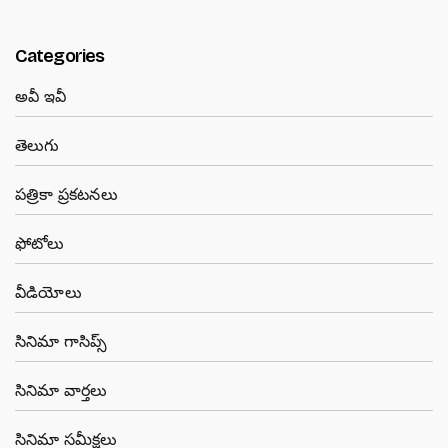
Categories
అవీ ఇవీ
తెలుగు
పత్రికా ప్రకటనలు
ఫోటోలు
వీడియోలు
సినిమా గాసిప్స్
సినిమా వార్తలు
సినిమా సమీక్షలు