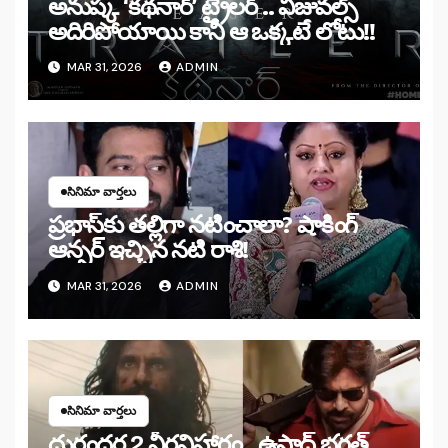
అనుష్క ‘కథనార్’ ట్రైలర్ .. విజువల్స్
అదిరిపోయాయి కానీ ఆ ఒక్కటే లోటు!!
MAR 31, 2026
ADMIN
సినిమా వార్తలు
ప్రభాస్‌కు తల్లిగా నటించాలా? షాకింగ్
ఆన్సర్ ఇచ్చిన నటి రాశి!
MAR 31, 2026
ADMIN
సినిమా వార్తలు
దురంధర 2 వీరవిహారం.. ఉస్తాద్ భగత్