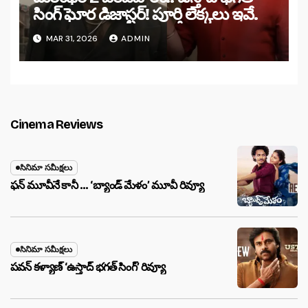
సింగ్ ఘోర డిజాస్టర్! పూర్తి లెక్కలు ఇవే.
MAR 31, 2026
ADMIN
Cinema Reviews
సినిమా సమీక్షలు
ఫన్ మూవీనే కానీ … ‘బ్యాండ్‌ మేళం’ మూవీ రివ్యూ
సినిమా సమీక్షలు
పవన్ కళ్యాణ్ ‘ఉస్తాద్ భ‌గ‌త్ సింగ్’ రివ్యూ