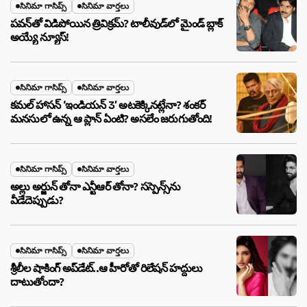
సినిమా గాసిప్స్
సినిమా వార్తలు
పవన్‌తో విడిపోయిన త్రివిక్రమ్? టాలీవుడ్‌లో మైండ్ బ్లాక్
అయ్యే న్యూస్!
సినిమా గాసిప్స్
సినిమా వార్తలు
కమల్ హాసన్ ‘ఇండియన్ 3’ అటకెక్కినట్లేనా? శంకర్
మనసులో ఉన్న ఆ ప్లాన్ ఏంటి? అసలేం జరుగుతోంది!
సినిమా గాసిప్స్
సినిమా వార్తలు
అల్లు అర్జున్ తోనా ఎన్టీఆర్ తోనా? సస్పెన్స్‌ను
వీడేదెప్పుడు?
సినిమా గాసిప్స్
సినిమా వార్తలు
శ్రీలీల షాకింగ్ అప్‌డేట్..ఆ హీరోతో రిలేషన్ హద్దులు
దాటుతోందా?