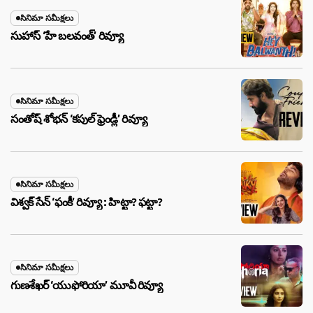
సినిమా సమీక్షలు
సుహాస్ ‘హే బలవంత్’ రివ్యూ
సినిమా సమీక్షలు
సంతోష్ శోభన్ ‘కపుల్ ఫ్రెండ్లీ’ రివ్యూ
సినిమా సమీక్షలు
విశ్వక్ సేన్ ‘ఫంకీ’ రివ్యూ : హిట్టా? ఫట్టా?
సినిమా సమీక్షలు
గుణశేఖర్ ‘యుఫోరియా’ మూవీ రివ్యూ