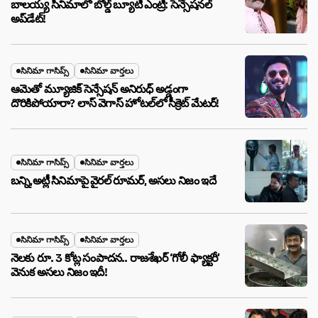
బాలయ్య సినిమాలో బోల్డ్ బ్యూటీ ఎంట్రీ: సెన్సేషనల్
అప్‌డేట్!
సినిమా గాసిప్స్
సినిమా వార్తలు
ఆమెతో మ్యూజిక్ సెన్సేషన్ అనిరుధ్ అడ్డంగా
దొరికిపోయారా? లాస్ వెగాస్ హోటల్‌లో సీక్రెట్ మేటర్!
సినిమా గాసిప్స్
సినిమా వార్తలు
బన్ని,అట్లీ సినిమాపై వైరల్ రూమర్, అసలు నిజం ఇదే
సినిమా గాసిప్స్
సినిమా వార్తలు
నెలకు రూ. 3 కోట్ల సంపాదన.. రాజశేఖర్ ‘గోలీ ఫ్యాక్టరీ’
వెనుక అసలు నిజం ఇదీ!