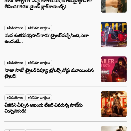
యశ్ ‘టాక్సిక్’లో పచ్చి బూతు సీన్, ఆ లేడీ డైరెక్టర్ ఎలా
తీసింది? RGV మైండ్ బ్లాక్ కామెంట్స్!
వీడియోలు
సినిమా వార్తలు
‘మన శంకరవరప్రసాద్ గారు’ ట్రైలర్ వచ్చేసింది, ఎలా
ఉందంటే…
వీడియోలు
సినిమా వార్తలు
‘రాజా సాబ్’ ట్రైలర్ రివ్యూ: ట్రోలర్స్ నోళ్లు మూయించిన
ట్రైలర్!
వీడియోలు
సినిమా వార్తలు
చీకటిని చీల్చిన అఖండ: టీజర్ చివరున్న షాట్‌ను
మిస్సవకండి!