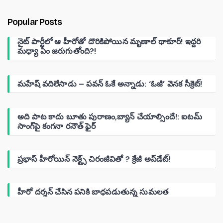
Popular Posts
నైట్ పార్టీలో ఆ హీరోతో దొరికిపోయిన మృణాల్ థాకూర్! ఇద్దరి
మధ్యా ఏం జరుగుతోంది?!
మహేష్ వదిలేసాడు – పవన్ ఓకే అన్నాడు: ‘ఓజీ’ వెనక సీక్రెట్!
అది పాట కాదు బూతు పురాణం,బ్యాన్ చేయాల్సిందే!: ఐటమ్
సాంగ్‌పై కంగనా రనౌత్ ఫైర్
ప్రభాస్ హీరోయిన్ నెక్ట్స్ చిరంజీవితో ? క్రేజీ అప్‌డేట్!
హీరో దర్శన్ చేసిన పనికి బాధపడుతున్న సుమలత