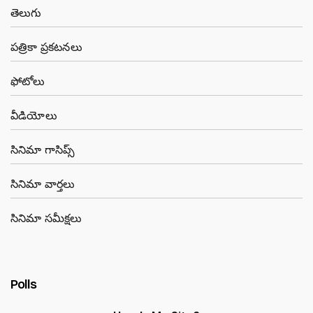
తెలుగు
పత్రికా ప్రకటనలు
ఫోటోలు
వీడియోలు
సినిమా గాసిప్స్
సినిమా వార్తలు
సినిమా సమీక్షలు
Polls