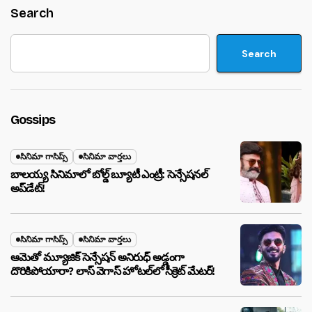
Search
Search
Gossips
సినిమా గాసిప్స్
సినిమా వార్తలు
బాలయ్య సినిమాలో బోల్డ్ బ్యూటీ ఎంట్రీ: సెన్సేషనల్
అప్‌డేట్!
సినిమా గాసిప్స్
సినిమా వార్తలు
ఆమెతో మ్యూజిక్ సెన్సేషన్ అనిరుధ్ అడ్డంగా
దొరికిపోయారా? లాస్ వెగాస్ హోటల్‌లో సీక్రెట్ మేటర్!