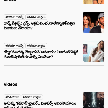
సినిమా గాసిప్స్
సినిమా వార్తలు
డార్క్ సీక్రెట్స్ : డ్రగ్స్, అక్రమ సంభందాలే హృతిక్ పెళ్లిని
పెటాకులు చేసాయా?
సినిమా గాసిప్స్
సినిమా వార్తలు
రష్మిక మందన్న ‘లెజ్బియన్’ అవతారం? విజయ్‌తో పెళ్లికి
ముందే షాకింగ్ రూమర్స్ ,నిజమేనా?
Videos
వీడియోలు
సినిమా వార్తలు
అనుష్క ‘కథనార్’ ట్రైలర్ .. విజువల్స్ అదిరిపోయాయి