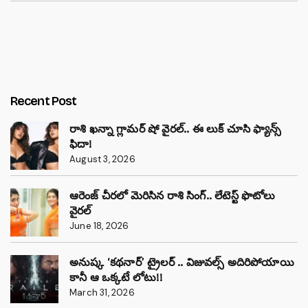
Recent Post
రాశి ఖన్నా గ్లామర్ షో వైరల్.. ఈ లుక్ చూసి ఫ్యాన్స్
ఫిదా!
August 3, 2026
ఆరెంజ్ చీరలో మెరిసిన రాశి సింగ్.. లేటెస్ట్ ఫొటోలు
వైరల్
June 18, 2026
అనుష్క ‘కథనార్’ ట్రైలర్ .. విజువల్స్ అదిరిపోయాయి
కానీ ఆ ఒక్కటే లోటు!!
March 31, 2026