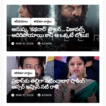
వీడియోలు
సినిమా వార్తలు
అనుష్క ‘కథనార్’ ట్రైలర్ .. విజువల్స్
అదిరిపోయాయి కానీ ఆ ఒక్కటే లోటు!!
MAR 31, 2026
ADMIN
సినిమా వార్తలు
ప్రభాస్‌కు తల్లిగా నటించాలా? షాకింగ్
ఆన్సర్ ఇచ్చిన నటి రాశి!
MAR 31, 2026
ADMIN