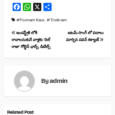
F
W
X
S
a
h
h
#Poonam Kaur
,
#Trivikram
c
at
ar
e
s
e
Post
ఇండస్ట్రీకి లోకి
ఐటమ్ సాంగ్‌ లో పదాలు
b
A
రావాలనుకునే వాళ్లకు ‘దిల్
మార్చిన పవన్ కళ్యాణ్
navigation
o
p
రాజు’ గోల్డెన్ ఛాన్స్, డిటేల్స్
o
p
k
By
admin
Related Post