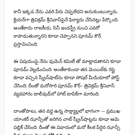
కానీ ఇక్కడ నేను ఎవరి పేరు చెప్పలేదని అనుకుంటున్నారు..
క్లియర్‌గా త్రివిక్రమ్ శ్రీనివాస్‌పైనే ఫిర్యాదు చేసినట్లు పేర్కొంది.
అంతేకాదు రాజకీయ, సినీ ఇండస్ట్రీ నుంచి ఎవరో
కాపాడుతున్నారని కూడా చెప్పానని పూనమ్ కౌర్
ప్రస్తావించింది.
ఈ విషయంపై నేను వుమెన్ కమిటీ తో మాట్లాడతానని కూడా
పూనమ్ వెల్లడించింది. అంతేకాకుండా తన మెయిల్‌కు రిప్లై
కూడా వచ్చిన స్క్రీన్‌షాట్‍ను కూడా సోషల్ మీడియాలో పోస్ట్
చేసింది. దీంతో మరోసారి పూనమ్ కౌర్- త్రివిక్రమ్ శ్రీనివాస్
వ్యవహారం టాలీవుడ్‌లో హాట్ టాపిక్‌గా మారింది.
దాంతోపాటు, తన వద్ద ఉన్న సాక్ష్యాల్లలో భాగంగా — ప్రముఖ
యాంకర్ ఝాన్సీతో జరిగిన చాట్ స్క్రీన్‌షాట్లను కూడా ఆమె
పబ్లిక్‌ చేసింది. దీంతో ఈ వివాదంలో మరో కీలక పేరైన ఝాన్సీ