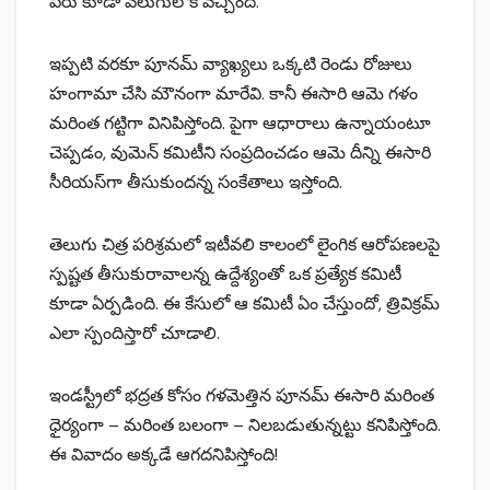
పేరు కూడా వెలుగులోకి వచ్చింది.
ఇప్పటి వరకూ పూనమ్ వ్యాఖ్యలు ఒక్కటి రెండు రోజులు
హంగామా చేసి మౌనంగా మారేవి. కానీ ఈసారి ఆమె గళం
మరింత గట్టిగా వినిపిస్తోంది. పైగా ఆధారాలు ఉన్నాయంటూ
చెప్పడం, వుమెన్ కమిటీని సంప్రదించడం ఆమె దీన్ని ఈసారి
సీరియస్‌గా తీసుకుందన్న సంకేతాలు ఇస్తోంది.
తెలుగు చిత్ర పరిశ్రమలో ఇటీవలి కాలంలో లైంగిక ఆరోపణలపై
స్పష్టత తీసుకురావాలన్న ఉద్దేశ్యంతో ఒక ప్రత్యేక కమిటీ
కూడా ఏర్పడింది. ఈ కేసులో ఆ కమిటీ ఏం చేస్తుందో, త్రివిక్రమ్
ఎలా స్పందిస్తారో చూడాలి.
ఇండస్ట్రీలో భద్రత కోసం గళమెత్తిన పూనమ్ ఈసారి మరింత
ధైర్యంగా – మరింత బలంగా – నిలబడుతున్నట్టు కనిపిస్తోంది.
ఈ వివాదం అక్కడే ఆగదనిపిస్తోంది!