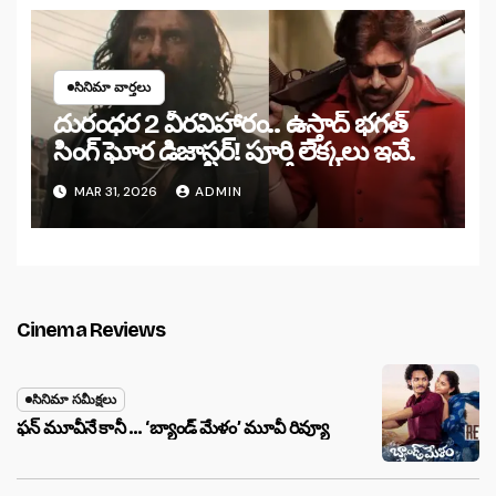
సినిమా వార్తలు
దురంధర 2 వీరవిహారం.. ఉస్తాద్ భగత్
సింగ్ ఘోర డిజాస్టర్! పూర్తి లెక్కలు ఇవే.
MAR 31, 2026
ADMIN
Cinema Reviews
సినిమా సమీక్షలు
ఫన్ మూవీనే కానీ … ‘బ్యాండ్‌ మేళం’ మూవీ రివ్యూ