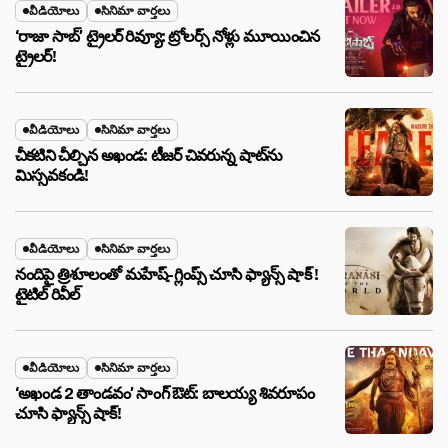
వీడియోలు
సినిమా వార్తలు
‘రాజా సాబ్’ ట్రైలర్ రివ్యూ: ట్రోలర్స్ నోళ్లు మూయించిన
ట్రైలర్!
వీడియోలు
సినిమా వార్తలు
చీకటిని చీల్చిన అఖండ: టీజర్ చివరున్న షాట్‌ను
మిస్సవకండి!
వీడియోలు
సినిమా వార్తలు
నందిపై త్రిశూలంతో మహేష్-గ్లింప్స్ చూసి ఫ్యాన్స్ షాక్ !
టైటిల్ రివీల్
వీడియోలు
సినిమా వార్తలు
‘అఖండ 2 తాండవం’ సాంగ్ ఔట్: బాలయ్య శివరూపం
చూసి ఫ్యాన్స్ షాక్!