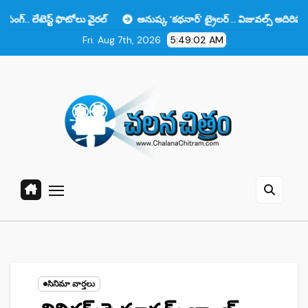
Skip
 ఫొటోలు వైరల్
అనుష్క ‘కథనార్’ ట్రైలర్ .. విజువల్స్ అదిరిపోయాయి కానీ ఆ ఒ
to
Fri. Aug 7th, 2026
5:49:03 AM
content
సినిమా వార్తలు