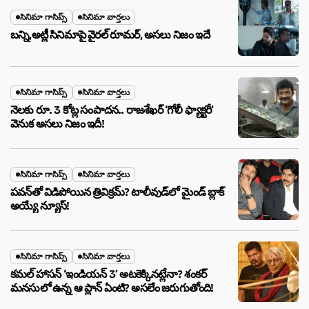
సినిమా గాసిప్స్
సినిమా వార్తలు
బన్ని,అట్లీ సినిమాపై వైరల్ రూమర్, అసలు నిజం ఇదే
సినిమా గాసిప్స్
సినిమా వార్తలు
నెలకు రూ. 3 కోట్ల సంపాదన.. రాజశేఖర్ ‘గోలీ ఫ్యాక్టరీ’
వెనుక అసలు నిజం ఇదీ!
సినిమా గాసిప్స్
సినిమా వార్తలు
పవన్‌తో విడిపోయిన త్రివిక్రమ్? టాలీవుడ్‌లో మైండ్ బ్లాక్
అయ్యే న్యూస్!
సినిమా గాసిప్స్
సినిమా వార్తలు
కమల్ హాసన్ ‘ఇండియన్ 3’ అటకెక్కినట్లేనా? శంకర్
మనసులో ఉన్న ఆ ప్లాన్ ఏంటి? అసలేం జరుగుతోంది!