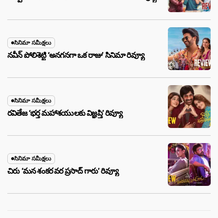
సినిమా సమీక్షలు
నవీన్ పోలిశెట్టి ‘అనగనగా ఒక రాజు’ సినిమా రివ్యూ
సినిమా సమీక్షలు
రవితేజ ‘భర్త మహాశయులకు విజ్ఞప్తి’ రివ్యూ
సినిమా సమీక్షలు
చిరు ‘మ‌న శంక‌ర వ‌ర ప్ర‌సాద్ గారు’ రివ్యూ