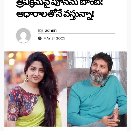
త్రివిక్రమ్‌పై పూనమ్ బాంబ్:
ఆధారాలతోనే వస్తున్నా!
By
admin
MAY 21, 2025