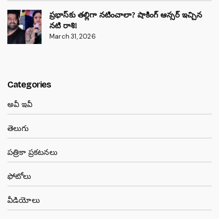
ప్రభాస్‌కు తల్లిగా నటించాలా? షాకింగ్ ఆన్సర్ ఇచ్చిన
నటి రాశి!
March 31, 2026
Categories
అవీ ఇవీ
తెలుగు
పత్రికా ప్రకటనలు
ఫోటోలు
వీడియోలు