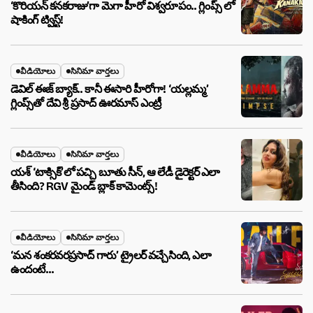
‘కొరియన్ కనకరాజు’గా మెగా హీరో విశ్వరూపం.. గ్లింప్స్ లో
షాకింగ్ ట్విస్ట్!
వీడియోలు
సినిమా వార్తలు
డెవిల్ ఈజ్ బ్యాక్.. కానీ ఈసారి హీరోగా! ‘యల్లమ్మ’
గ్లింప్స్‌తో దేవి శ్రీ ప్రసాద్ ఊరమాస్ ఎంట్రీ
వీడియోలు
సినిమా వార్తలు
యశ్ ‘టాక్సిక్’లో పచ్చి బూతు సీన్, ఆ లేడీ డైరెక్టర్ ఎలా
తీసింది? RGV మైండ్ బ్లాక్ కామెంట్స్!
వీడియోలు
సినిమా వార్తలు
‘మన శంకరవరప్రసాద్ గారు’ ట్రైలర్ వచ్చేసింది, ఎలా
ఉందంటే…