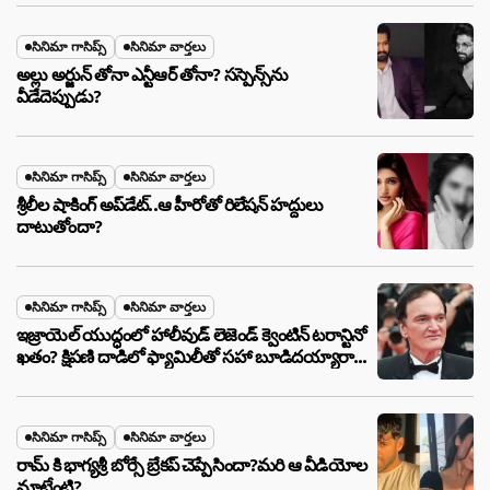
సినిమా గాసిప్స్
సినిమా వార్తలు
అల్లు అర్జున్ తోనా ఎన్టీఆర్ తోనా? సస్పెన్స్‌ను
వీడేదెప్పుడు?
సినిమా గాసిప్స్
సినిమా వార్తలు
శ్రీలీల షాకింగ్ అప్‌డేట్..ఆ హీరోతో రిలేషన్ హద్దులు
దాటుతోందా?
సినిమా గాసిప్స్
సినిమా వార్తలు
ఇజ్రాయెల్ యుద్ధంలో హాలీవుడ్ లెజెండ్ క్వెంటిన్ టరాన్టినో
ఖతం? క్షిపణి దాడిలో ఫ్యామిలీతో సహా బూడిదయ్యారా?
అసలు నిజం ఇదీ!
సినిమా గాసిప్స్
సినిమా వార్తలు
రామ్ కి భాగ్యశ్రీ బోర్సే బ్రేకప్ చెప్పేసిందా?మరి ఆ వీడియోల
మాటేంటి?