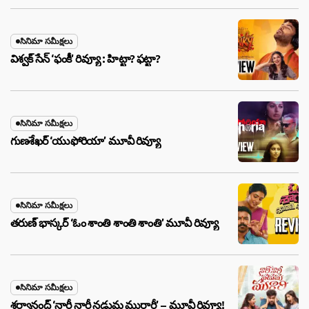
సినిమా సమీక్షలు
విశ్వక్ సేన్ ‘ఫంకీ’ రివ్యూ : హిట్టా? ఫట్టా?
సినిమా సమీక్షలు
గుణశేఖర్ ‘యుఫోరియా’ మూవీ రివ్యూ
సినిమా సమీక్షలు
తరుణ్ భాస్కర్ ‘ఓం శాంతి శాంతి శాంతి’ మూవీ రివ్యూ
సినిమా సమీక్షలు
శర్వానంద్ ‘నారీ నారీ నడుమ మురారీ’ – మూవీ రివ్యూ!