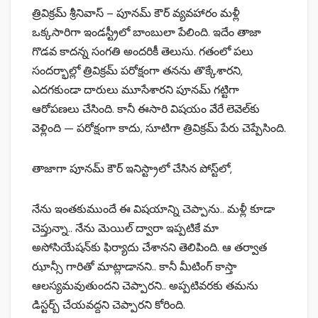
త్రివిక్రమ్ శ్రీనివాస్ – పూనమ్ కౌర్ వ్యవహారం మళ్లీ
ఒక్కసారిగా ఇండస్ట్రీలో బాంబులా పేలింది. ఇదేం తాజా
గొడవ కాదన్న సంగతి అందరికీ తెలుసు. గతంలో పలు
సందర్భాల్లో త్రివిక్రమ్ పరోక్షంగా తనను తొక్కేశారని,
ఎదగకుండా దారులు మూసేశారని పూనమ్ గట్టిగా
ఆరోపణలు చేసింది. కానీ ఈసారి విషయం వేరే లెవెల్‌కు
వెళ్లింది — పరోక్షంగా కాదు, సూటిగా త్రివిక్రమ్ పేరు చెప్పేసింది.
తాజాగా పూనమ్ కౌర్ ఇనిస్ట్రాలో చేసిన పోస్ట్‌లో,
నేను ఇంతకుముందే ఈ విషయాన్ని చెప్పాను.. మళ్లీ కూడా
చెప్తున్నా.. నేను మెయిల్‌ ద్వారా ఇప్పటికే మా
అసోసియేషన్‌కు ఫిర్యాదు చేశానని తెలిపింది. ఆ తర్వాత
ఝాన్సీ గారితో మాట్లాడానని.. కానీ మీటింగ్‌ కాస్తా
ఆలస్యమవుతుందని చెప్పారని.. అప్పటివరకు తమను
డిస్టర్బ్‌ చేయవద్దని చెప్పారని కోరింది.