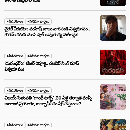
కానీ ఆ ఒక్కటే లోటు!!
వీడియోలు
సినిమా వార్తలు
వైరల్ వీడియో: మహేష్ బాబు వారసుడి విశ్వరూపం..
గౌతమ్ నటన చూసి షాక్ అవుతున్న నెటిజన్లు!
వీడియోలు
సినిమా వార్తలు
‘ధురంధర్ 2’ టీజర్ రివ్యూ.. రణవీర్ సింగ్ మాస్
విశ్వరూపం!
వీడియోలు
సినిమా వార్తలు
విజయ్ సేతుపతి ‘గాంధీ టాక్స్’ ,30 ఏళ్ల తర్వాత మళ్ళీ
అలాంటి ప్రయోగం, బాక్సాఫీస్‌ను షేక్ చేస్తుందా?
వీడియోలు
సినిమా వార్తలు