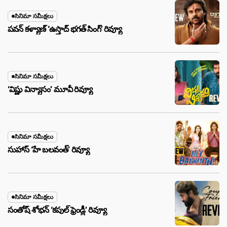
సినిమా సమీక్షలు
పవన్ కళ్యాణ్ ‘ఉస్తాద్ భ‌గ‌త్ సింగ్’ రివ్యూ
సినిమా సమీక్షలు
‘విష్ణు విన్యాసం’ మూవీ రివ్యూ
సినిమా సమీక్షలు
సుహాస్ ‘హే బలవంత్’ రివ్యూ
సినిమా సమీక్షలు
సంతోష్ శోభన్ ‘కపుల్ ఫ్రెండ్లీ’ రివ్యూ