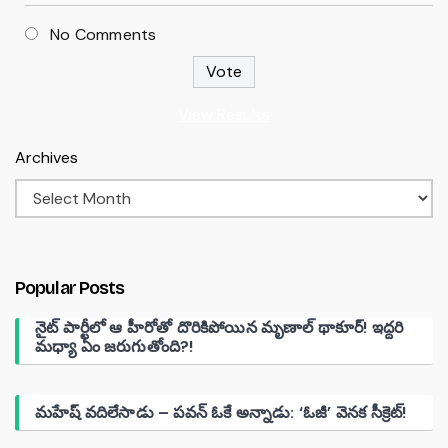
No Comments
View Results
Archives
Popular Posts
నైట్ పార్టీలో ఆ హీరోతో దొరికిపోయిన మృణాల్ థాకూర్! ఇద్దరి
మధ్యా ఏం జరుగుతోంది?!
మహేష్ వదిలేసాడు – పవన్ ఓకే అన్నాడు: ‘ఓజీ’ వెనక సీక్రెట్!