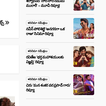
శర్వానంద్ ‘నారీ నారీ నడుమ
మురారీ’ – మూవీ రివ్యూ!
్స్‌
సినిమా సమీక్షలు
నవీన్ పోలిశెట్టి ‘అనగనగా ఒక
రాజు’ సినిమా రివ్యూ
సినిమా సమీక్షలు
రవితేజ ‘భర్త మహాశయులకు
విజ్ఞప్తి’ రివ్యూ
సినిమా సమీక్షలు
చిరు ‘మ‌న శంక‌ర వ‌ర ప్ర‌సాద్ గారు’
రివ్యూ