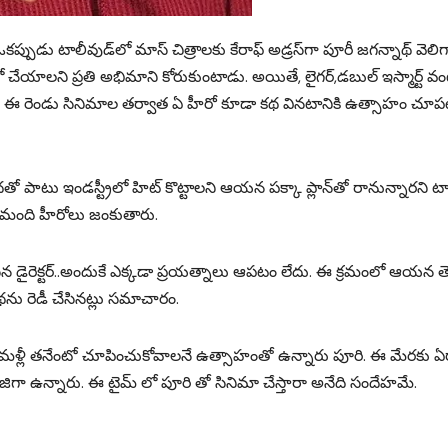
ప్పుడు టాలీవుడ్‌లో మాస్​ చిత్రాలకు కేరాఫ్​ అడ్రస్‌గా పూరీ జగన్నాథ్‌ వెలిగ
చేయాలని ‍ప్రతి అభిమాని కోరుకుంటాడు. అయితే, లైగర్‌,డబుల్ ఇస్మార్ట్ వం
 ఈ రెండు సినిమాల తర్వాత ఏ హీరో కూడా కథ వినటానికి ఉత్సాహం చూ
ు ఇండస్ట్రీలో హిట్‌ కొట్టాలని ఆయన పక్కా ప్లాన్‌తో రానున్నారని టాక్
లామంది హీరోలు జంకుతారు.
ిసిన డైరెక్టర్‌..అందుకే ఎక్కడా ప్రయత్నాలు ఆపటం లేదు. ఈ క్రమంలో ఆయన 
ు రెడీ చేసినట్లు సమాచారం.
్చి మళ్లీ తనేంటో చూపించుకోవాలనే ఉత్సాహంతో ఉన్నారు పూరి. ఈ మేరకు ఏర్
బిజిగా ఉన్నారు. ఈ టైమ్ లో పూరి తో సినిమా చేస్తారా అనేది సందేహమే.