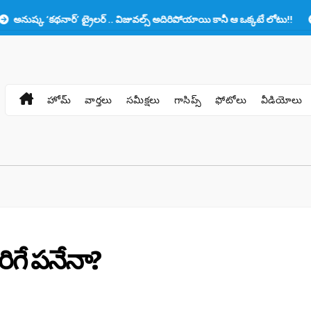
థనార్’ ట్రైలర్ .. విజువల్స్ అదిరిపోయాయి కానీ ఆ ఒక్కటే లోటు!!
ప్రభాస్‌కు 
హోమ్
వార్తలు
సమీక్షలు
గాసిప్స్
ఫోటోలు
వీడియోలు
రిగే పనేనా?