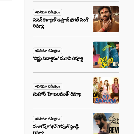
సినిమా సమీక్షలు
పవన్ కళ్యాణ్ ‘ఉస్తాద్ భ‌గ‌త్ సింగ్’
రివ్యూ
సినిమా సమీక్షలు
‘విష్ణు విన్యాసం’ మూవీ రివ్యూ
సినిమా సమీక్షలు
సుహాస్ ‘హే బలవంత్’ రివ్యూ
సినిమా సమీక్షలు
సంతోష్ శోభన్ ‘కపుల్ ఫ్రెండ్లీ’
రివ్యూ