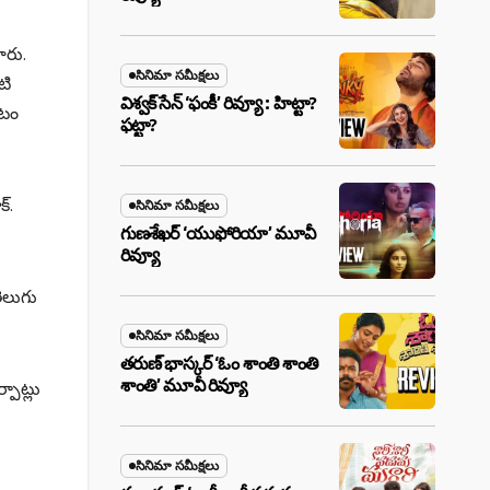
ారు.
సినిమా సమీక్షలు
టి
విశ్వక్ సేన్ ‘ఫంకీ’ రివ్యూ : హిట్టా?
పటం
ఫట్టా?
‌.
సినిమా సమీక్షలు
గుణశేఖర్ ‘యుఫోరియా’ మూవీ
రివ్యూ
తెలుగు
సినిమా సమీక్షలు
తరుణ్ భాస్కర్ ‘ఓం శాంతి శాంతి
శాంతి’ మూవీ రివ్యూ
పాట్లు
సినిమా సమీక్షలు