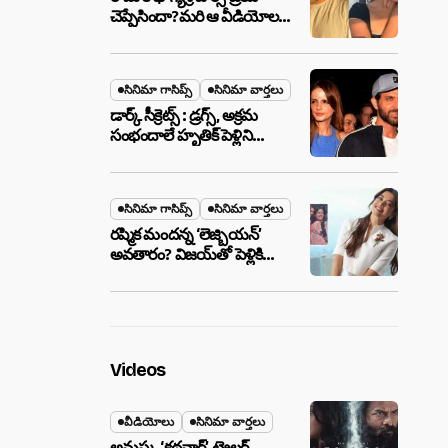
చెప్పేసిందా?మరి ఆ వీడియోల
మాటేంటి?
సినిమా గాసిప్స్
సినిమా వార్తలు
డార్క్ సీక్రెట్స్ : డ్రగ్స్, అక్రమ
సంభందాలే హృతిక్ పెళ్లిని
పెటాకులు చేసాయా?
సినిమా గాసిప్స్
సినిమా వార్తలు
రష్మిక మందన్న ‘లెజ్బియన్’
అవతారం? విజయ్‌తో పెళ్లికి
ముందే షాకింగ్ రూమర్స్
,నిజమేనా?
Videos
వీడియోలు
సినిమా వార్తలు
అనుష్క ‘కథనార్’ ట్రైలర్ ..