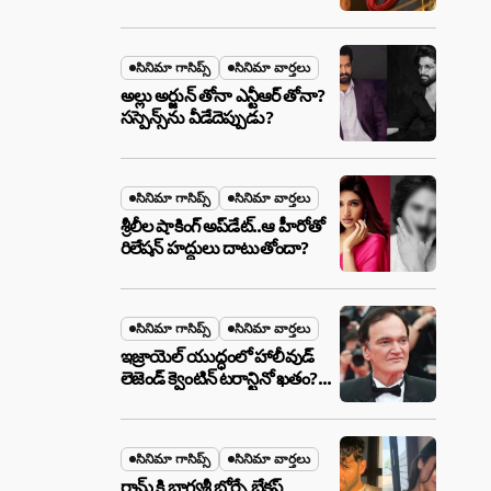
ఉన్న ఆ ప్లాన్ ఏంటి? అసలేం
జరుగుతోంది!
సినిమా గాసిప్స్
సినిమా వార్తలు
అల్లు అర్జున్ తోనా ఎన్టీఆర్ తోనా?
సస్పెన్స్‌ను వీడేదెప్పుడు?
సినిమా గాసిప్స్
సినిమా వార్తలు
శ్రీలీల షాకింగ్ అప్‌డేట్..ఆ హీరోతో
రిలేషన్ హద్దులు దాటుతోందా?
సినిమా గాసిప్స్
సినిమా వార్తలు
ఇజ్రాయెల్ యుద్ధంలో హాలీవుడ్
లెజెండ్ క్వెంటిన్ టరాన్టినో ఖతం?
క్షిపణి దాడిలో ఫ్యామిలీతో సహా
బూడిదయ్యారా? అసలు నిజం
ఇదీ!
సినిమా గాసిప్స్
సినిమా వార్తలు
రామ్ కి భాగ్యశ్రీ బోర్సే బ్రేకప్