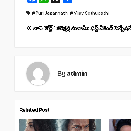
a
h
h
#Puri Jagannath
,
#Vijay Sethupathi
c
at
ar
e
s
e
Post
నాని ‘కోర్ట్ ‘ కలెక్షన్ల సునామీ: ఫస్ట్ వీకెండ్ సెన్సేషన
b
A
navigation
o
p
o
p
k
By
admin
Related Post