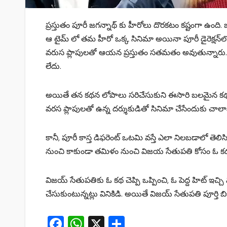
ప్రస్తుతం పూరీ జగన్నాథ్ కు హీరోలు దొరకటం కష్టంగా ఉంది. ఒక
ఆ టైమ్ లో తమ హీరో ఒక్క సినిమా అయినా పూరీ డైరెక్షన్‌లో 
వరుస ప్లాపులతో ఆయన ప్రస్తుతం సతమతం అవుతున్నారు.
లేదు.
అయితే తన కథన లోపాలు సరిచేసుకుని ఈసారి బలమైన కథతో పాట
వరస ప్లాపులతో ఉన్న దర్శుకుడితో సినిమా చేసేందుకు చా
కానీ, పూరీ కాస్త డిఫరెంట్‌ ఒటమి వస్తే ఎలా నిలబడాలో తెల
నుంచి కాకుండా తమిళం నుంచి విజయ సేతుపతి కోసం ఓ కథన
విజయ్ సేతుపతికు ఓ కథ చెప్పి ఒప్పించి, ఓ పెద్ద హిట్ ఇచ
చేసుకుంటున్నట్లు వినికిడి. అయితే విజయ్ సేతుపతి పూర్తి 
F
W
X
S