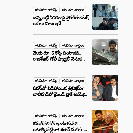
మేటర్!
సినిమా గాసిప్స్
సినిమా వార్తలు
బన్ని,అట్లీ సినిమాపై వైరల్ రూమర్,
అసలు నిజం ఇదే
సినిమా గాసిప్స్
సినిమా వార్తలు
నెలకు రూ. 3 కోట్ల సంపాదన..
రాజశేఖర్ ‘గోలీ ఫ్యాక్టరీ’ వెనుక
అసలు నిజం ఇదీ!
సినిమా గాసిప్స్
సినిమా వార్తలు
పవన్‌తో విడిపోయిన త్రివిక్రమ్?
టాలీవుడ్‌లో మైండ్ బ్లాక్ అయ్యే
న్యూస్!
సినిమా గాసిప్స్
సినిమా వార్తలు
కమల్ హాసన్ ‘ఇండియన్ 3’
అటకెక్కినట్లేనా? శంకర్ మనసులో