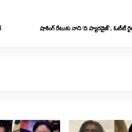
ే
షాకింగ్ రేటుకు నాని ‘ది ప్యారడైజ్‌’.. ఓటీటీ రైట