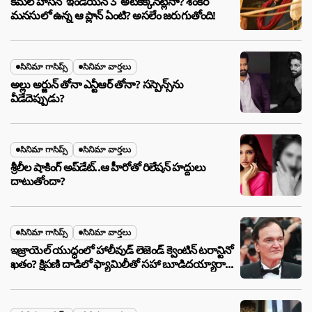
కమల్ హాసన్ ‘ఇండియన్ 3’ అటకెక్కినట్లేనా? శంకర్
మనసులో ఉన్న ఆ ప్లాన్ ఏంటి? అసలేం జరుగుతోంది!
సినిమా గాసిప్స్
సినిమా వార్తలు
అల్లు అర్జున్ తోనా ఎన్టీఆర్ తోనా? సస్పెన్స్‌ను
వీడేదెప్పుడు?
సినిమా గాసిప్స్
సినిమా వార్తలు
శ్రీలీల షాకింగ్ అప్‌డేట్..ఆ హీరోతో రిలేషన్ హద్దులు
దాటుతోందా?
సినిమా గాసిప్స్
సినిమా వార్తలు
ఇజ్రాయెల్ యుద్ధంలో హాలీవుడ్ లెజెండ్ క్వెంటిన్ టరాన్టినో
ఖతం? క్షిపణి దాడిలో ఫ్యామిలీతో సహా బూడిదయ్యారా?
అసలు నిజం ఇదీ!