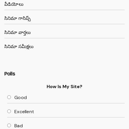
వీడియోలు
సినిమా గాసిప్స్
సినిమా వార్తలు
సినిమా సమీక్షలు
Polls
How Is My Site?
Good
Excellent
Bad