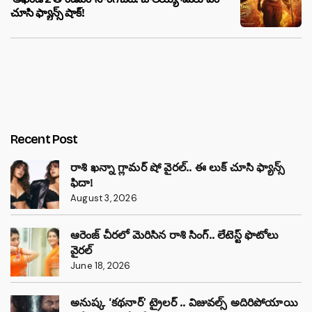
చూసి ఫ్యాన్స్ షాక్!
Recent Post
రాశి ఖన్నా గ్లామర్ షో వైరల్.. ఈ లుక్ చూసి ఫ్యాన్స్
ఫిదా!
August 3, 2026
ఆరెంజ్ చీరలో మెరిసిన రాశి సింగ్.. లేటెస్ట్ ఫొటోలు
వైరల్
June 18, 2026
అనుష్క ‘కథనార్’ ట్రైలర్ .. విజువల్స్ అదిరిపోయాయి