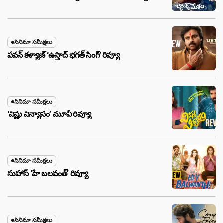
సినిమా సమీక్షలు
పవన్ కళ్యాణ్ ‘ఉస్తాద్ భ‌గ‌త్ సింగ్’ రివ్యూ
సినిమా సమీక్షలు
‘విష్ణు విన్యాసం’ మూవీ రివ్యూ
సినిమా సమీక్షలు
సుహాస్ ‘హే బలవంత్’ రివ్యూ
సినిమా సమీక్షలు