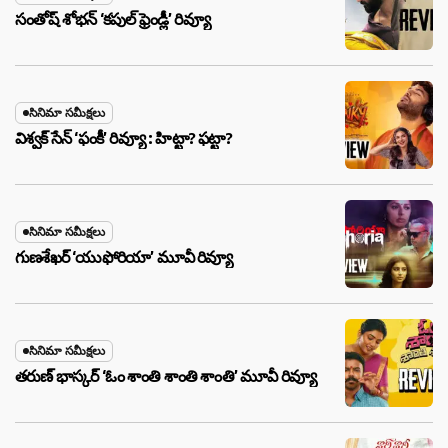
సంతోష్ శోభన్ ‘కపుల్ ఫ్రెండ్లీ’ రివ్యూ
సినిమా సమీక్షలు
విశ్వక్ సేన్ ‘ఫంకీ’ రివ్యూ : హిట్టా? ఫట్టా?
సినిమా సమీక్షలు
గుణశేఖర్ ‘యుఫోరియా’ మూవీ రివ్యూ
సినిమా సమీక్షలు
తరుణ్ భాస్కర్ ‘ఓం శాంతి శాంతి శాంతి’ మూవీ రివ్యూ