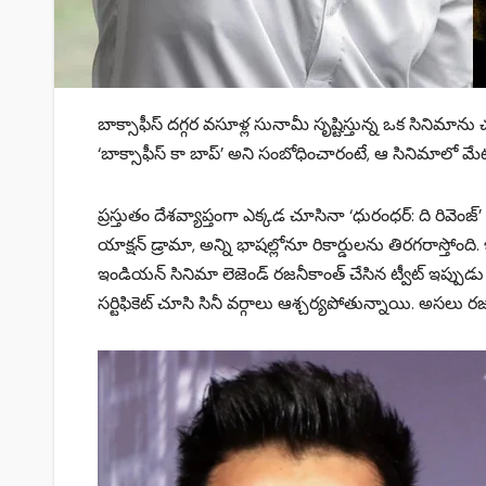
బాక్సాఫీస్ దగ్గర వసూళ్ల సునామీ సృష్టిస్తున్న ఒక సినిమ
‘బాక్సాఫీస్ కా బాప్’ అని సంబోధించారంటే, ఆ సినిమాలో మేట
ప్రస్తుతం దేశవ్యాప్తంగా ఎక్కడ చూసినా ‘ధురంధర్: ది రివెంజ్’
యాక్షన్ డ్రామా, అన్ని భాషల్లోనూ రికార్డులను తిరగరాస్తో
ఇండియన్ సినిమా లెజెండ్ రజనీకాంత్ చేసిన ట్వీట్ ఇప్పుడు న
సర్టిఫికెట్ చూసి సినీ వర్గాలు ఆశ్చర్యపోతున్నాయి. అసలు