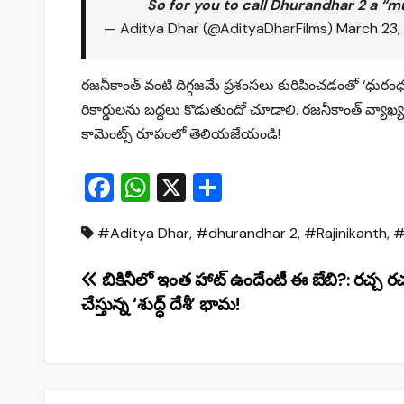
So for you to call Dhurandhar 2 a “m
— Aditya Dhar (@AdityaDharFilms)
March 23,
రజనీకాంత్ వంటి దిగ్గజమే ప్రశంసలు కురిపించడంతో ‘ధురంధర్ 
రికార్డులను బద్దలు కొడుతుందో చూడాలి. రజనీకాంత్ వ్యాఖ
కామెంట్స్ రూపంలో తెలియజేయండి!
F
W
X
S
a
h
h
#Aditya Dhar
,
#dhurandhar 2
,
#Rajinikanth
,
#
c
at
ar
e
s
e
Post
బికినీలో ఇంత హాట్ ఉందేంటీ ఈ బేబి?: రచ్చ రచ
b
A
చేస్తున్న ‘శుద్ధ్ దేశీ’ భామ!
navigation
o
p
o
p
k