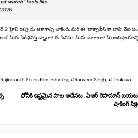
ust watch” feels like…
 2026
2’ హైప్ ఇప్పుడు ఆకాశాన్ని తాకింది. మరి ఈ ‘బాక్సాఫీస్ కా బాప్’ వేట ఇంకె
్యలతో మీరు ఏకీభవిస్తున్నారా? ఈ సినిమా మీరు చూశారా? మీ అభిప్రాయాన్న
Rajinikanth Stuns Film Industry
,
#Ranveer Singh
,
#Thalaiva
్చ
ధోనీకి ఇష్టమైన పాట అదేనట.. ఏఆర్ రెహమాన్ బయటపె
షాకింగ్ సీక్ర