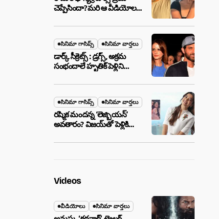
చెప్పేసిందా?మరి ఆ వీడియోల
మాటేంటి?
సినిమా గాసిప్స్
సినిమా వార్తలు
డార్క్ సీక్రెట్స్ : డ్రగ్స్, అక్రమ
సంభందాలే హృతిక్ పెళ్లిని
పెటాకులు చేసాయా?
సినిమా గాసిప్స్
సినిమా వార్తలు
రష్మిక మందన్న ‘లెజ్బియన్’
అవతారం? విజయ్‌తో పెళ్లికి
ముందే షాకింగ్ రూమర్స్
,నిజమేనా?
Videos
వీడియోలు
సినిమా వార్తలు
అనుష్క ‘కథనార్’ ట్రైలర్ ..