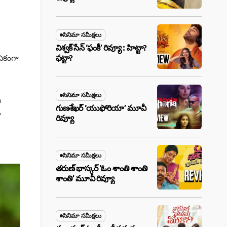
సినిమా సమీక్షలు
విశ్వక్ సేన్ ‘ఫంకీ’ రివ్యూ : హిట్టా?
 ఏకంగా
ఫట్టా?
సినిమా సమీక్షలు
ఈ
గుణశేఖర్ ‘యుఫోరియా’ మూవీ
ా
రివ్యూ
సినిమా సమీక్షలు
తరుణ్ భాస్కర్ ‘ఓం శాంతి శాంతి
శాంతి’ మూవీ రివ్యూ
సినిమా సమీక్షలు