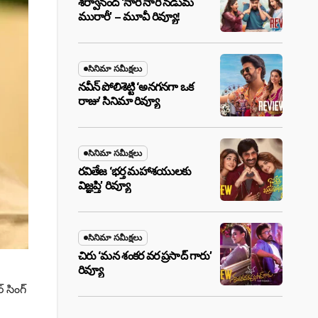
శర్వానంద్ ‘నారీ నారీ నడుమ
మురారీ’ – మూవీ రివ్యూ!
సినిమా సమీక్షలు
నవీన్ పోలిశెట్టి ‘అనగనగా ఒక
రాజు’ సినిమా రివ్యూ
సినిమా సమీక్షలు
రవితేజ ‘భర్త మహాశయులకు
విజ్ఞప్తి’ రివ్యూ
సినిమా సమీక్షలు
చిరు ‘మ‌న శంక‌ర వ‌ర ప్ర‌సాద్ గారు’
రివ్యూ
 సింగ్