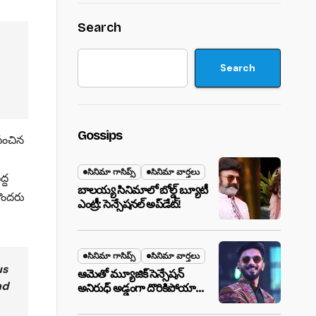
Search
Search
Gossips
పంచిన
సినిమా గాసిప్స్
సినిమా వార్తలు
్ద
బాలయ్య సినిమాలో బోల్డ్ బ్యూటీ
కొందరు
ఎంట్రీ: సెన్సేషనల్ అప్‌డేట్!
సినిమా గాసిప్స్
సినిమా వార్తలు
us
ఆమెతో మ్యూజిక్ సెన్సేషన్
nd
అనిరుధ్ అడ్డంగా దొరికిపోయారా?
లాస్ వెగాస్ హోటల్‌లో సీక్రెట్