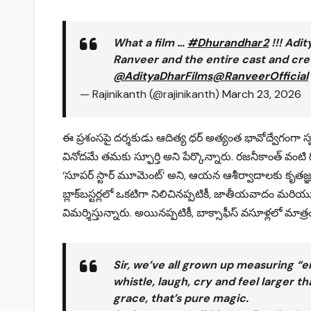
What a film …
#Dhurandhar2‌
!!! Adi
Ranveer and the entire cast and crew
@AdityaDharFilms
@RanveerOfficial
— Rajinikanth (@rajinikanth)
March 23, 2026
ఈ ప్రశంసపై దర్శకుడు ఆదిత్య ధర్ అత్యంత భావోద్వేగంగా స
వినోదమే తమకు స్ఫూర్తి అని పేర్కొన్నారు. రజనీకాంత్ వంట
‘సూపర్ స్టార్ మూమెంట్’ అని, ఆయన ఆశీర్వాదాలకు కృతజ్ఞత
బ్లాక్‌బస్టర్లలో ఒకటిగా నిలిచినప్పటికీ, జాతీయవాదం మరి
విమర్శిస్తున్నారు. అయినప్పటికీ, బాక్సాఫీస్ వసూళ్లలో మాత్
Sir, we’ve all grown up measuring “
whistle, laugh, cry and feel larger t
grace, that’s pure magic.