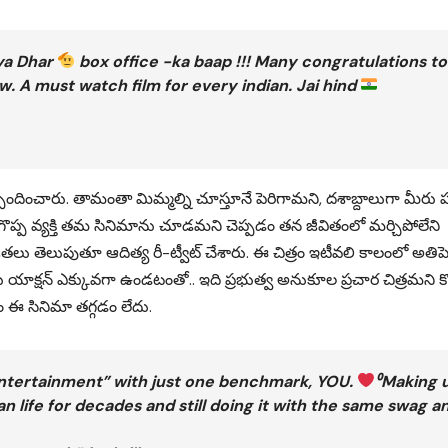
tya Dhar
box office -ka baap !!! Many congratulations to
. A must watch film for every indian. Jai hind
్పందించారు. తామంతా మిమ్మల్ని చూస్తూనే పెరిగామని, దశాబ్దాలుగా మీరు 
ి గొప్ప వ్యక్తి తమ సినిమాను చూడమని చెప్పడం తన జీవితంలో మర్చిపోలేని
లు తెలుపుతూ ఆదిత్య రీ-ట్వీట్ చేశారు. ఈ చిత్రం ఇటీవలి కాలంలో అతిపెద
యు యాక్షన్ ఎక్కువగా ఉండటంతో.. ఇది ప్రభుత్వ అనుకూల ప్రచార చిత్రమని 
రం ఈ సినిమా తగ్గడం లేదు.
entertainment” with just one benchmark, YOU.
⁰Making 
han life for decades and still doing it with the same swag a