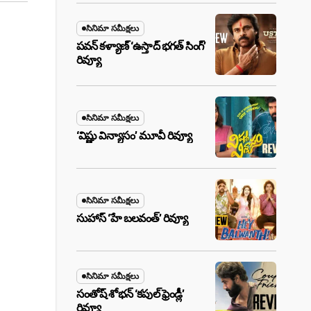
సినిమా సమీక్షలు
పవన్ కళ్యాణ్ ‘ఉస్తాద్ భ‌గ‌త్ సింగ్’
రివ్యూ
సినిమా సమీక్షలు
‘విష్ణు విన్యాసం’ మూవీ రివ్యూ
సినిమా సమీక్షలు
సుహాస్ ‘హే బలవంత్’ రివ్యూ
సినిమా సమీక్షలు
సంతోష్ శోభన్ ‘కపుల్ ఫ్రెండ్లీ’
రివ్యూ