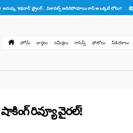
’ ట్రైలర్ .. విజువల్స్ అదిరిపోయాయి కానీ ఆ ఒక్కటే లోటు!!
ప్రభాస్‌కు తల్లి
హోమ్
వార్తలు
సమీక్షలు
గాసిప్స్
ఫోటోలు
వీడియోలు
షాకింగ్ రివ్యూ వైరల్!