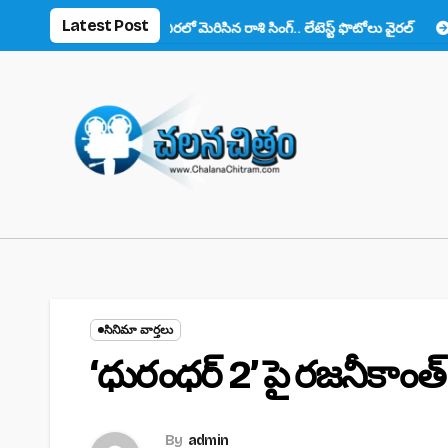
Skip
Latest Post
ఆరెంజ్ చీరలో మెరిసిన రాశి సింగ్.. లేటెస్ట్ ఫొటోలు వైరల్
అనుష్క ‘కథనార్
to
content
సినిమా వార్తలు
‘ధురంధర్ 2’ పై రజనీకాంత్ 
By
admin