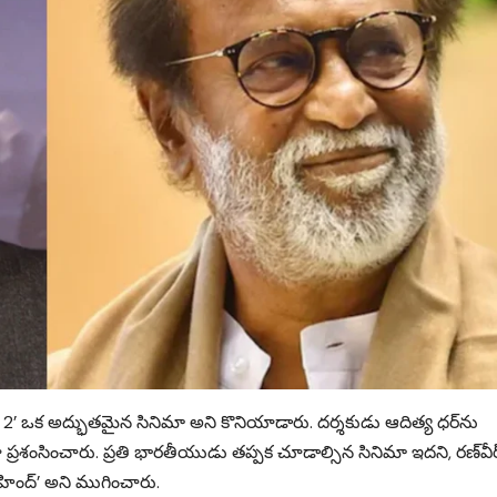
ర్ 2’ ఒక అద్భుతమైన సినిమా అని కొనియాడారు. దర్శకుడు ఆదిత్య ధర్‌ను
ూ ప్రశంసించారు. ప్రతి భారతీయుడు తప్పక చూడాల్సిన సినిమా ఇదని, రణ్‌వీర్
ింద్’ అని ముగించారు.