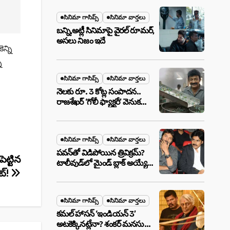
మేటర్!
సినిమా గాసిప్స్
సినిమా వార్తలు
బన్ని,అట్లీ సినిమాపై వైరల్ రూమర్,
అసలు నిజం ఇదే
న్ని
ి
సినిమా గాసిప్స్
సినిమా వార్తలు
నెలకు రూ. 3 కోట్ల సంపాదన..
రాజశేఖర్ ‘గోలీ ఫ్యాక్టరీ’ వెనుక
అసలు నిజం ఇదీ!
సినిమా గాసిప్స్
సినిమా వార్తలు
పవన్‌తో విడిపోయిన త్రివిక్రమ్?
ట్టిన
టాలీవుడ్‌లో మైండ్ బ్లాక్ అయ్యే
ెట్!
న్యూస్!
సినిమా గాసిప్స్
సినిమా వార్తలు
కమల్ హాసన్ ‘ఇండియన్ 3’
అటకెక్కినట్లేనా? శంకర్ మనసులో