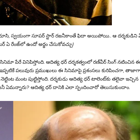
ాను చూసి, స్వయంగా సూపర్ స్టార్ రజనీకాంతే ఫిదా అయిపోయి.. ఆ దర్శకుడిని
ర్ ఏ రేంజ్‌లో ఉందో అర్థం చేసుకోవచ్చు!
 సినిమా పేరే వినిపిస్తోంది. ఆదిత్య ధర్ దర్శకత్వంలో రణ్‌వీర్ సింగ్ నటించిన 
ంది. ఇప్పటికే పలువురు ప్రముఖులు ఈ సినిమాపై ప్రశంసలు కురిపించగా, తాజాగ
ెట్టింట మంట పుట్టిస్తోంది. దర్శకుడు ఆదిత్య ధర్ టాలెంట్‌కు తలైవా ఇచ్చిన
 రజనీ ఏమన్నారు? ఆదిత్య ధర్ దానికి ఎలా స్పందించారో తెలుసుకుందాం.