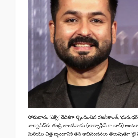
సోమవారం ‘ఎక్స్’ వేదికగా స్పందించిన రజనీకాంత్, ‘ధురంధ
బాక్సాఫీస్‌కు తండ్రి లాంటివాడు (బాక్సాఫీస్ కా బాప్) అంట
మరియు చిత్ర బృందానికి తన అభినందనలు తెలుపుతూ ‘జై హ