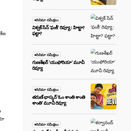
సినిమా సమీక్షలు
విశ్వక్ సేన్ ‘ఫంకీ’ రివ్యూ : హిట్టా?
తేజ
ఫట్టా?
సినిమా సమీక్షలు
గుణశేఖర్ ‘యుఫోరియా’ మూవీ
రివ్యూ
సినిమా సమీక్షలు
తరుణ్ భాస్కర్ ‘ఓం శాంతి శాంతి
శాంతి’ మూవీ రివ్యూ
ణ
దరూ
సినిమా సమీక్షలు