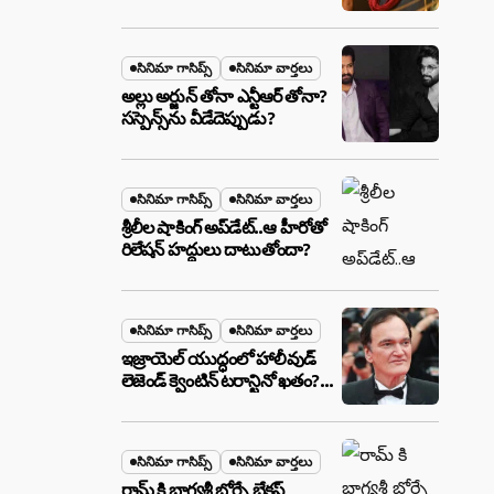
ఉన్న ఆ ప్లాన్ ఏంటి? అసలేం
జరుగుతోంది!
సినిమా గాసిప్స్
సినిమా వార్తలు
అల్లు అర్జున్ తోనా ఎన్టీఆర్ తోనా?
సస్పెన్స్‌ను వీడేదెప్పుడు?
సినిమా గాసిప్స్
సినిమా వార్తలు
శ్రీలీల షాకింగ్ అప్‌డేట్..ఆ హీరోతో
రిలేషన్ హద్దులు దాటుతోందా?
సినిమా గాసిప్స్
సినిమా వార్తలు
ఇజ్రాయెల్ యుద్ధంలో హాలీవుడ్
లెజెండ్ క్వెంటిన్ టరాన్టినో ఖతం?
క్షిపణి దాడిలో ఫ్యామిలీతో సహా
బూడిదయ్యారా? అసలు నిజం
ఇదీ!
సినిమా గాసిప్స్
సినిమా వార్తలు
రామ్ కి భాగ్యశ్రీ బోర్సే బ్రేకప్