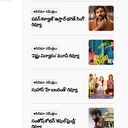
సినిమా సమీక్షలు
పవన్ కళ్యాణ్ ‘ఉస్తాద్ భ‌గ‌త్ సింగ్’
రివ్యూ
సినిమా సమీక్షలు
‘విష్ణు విన్యాసం’ మూవీ రివ్యూ
సినిమా సమీక్షలు
సుహాస్ ‘హే బలవంత్’ రివ్యూ
సినిమా సమీక్షలు
సంతోష్ శోభన్ ‘కపుల్ ఫ్రెండ్లీ’
రివ్యూ