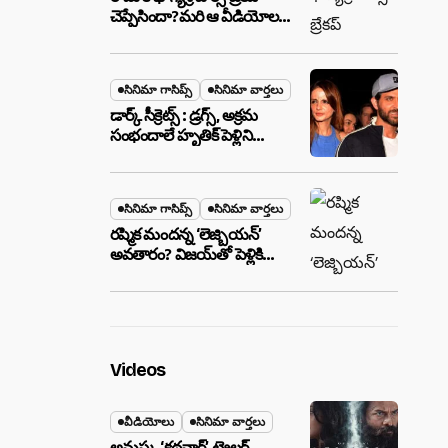
చెప్పేసిందా?మరి ఆ వీడియోల
మాటేంటి?
సినిమా గాసిప్స్
సినిమా వార్తలు
డార్క్ సీక్రెట్స్ : డ్రగ్స్, అక్రమ
సంభందాలే హృతిక్ పెళ్లిని
పెటాకులు చేసాయా?
సినిమా గాసిప్స్
సినిమా వార్తలు
రష్మిక మందన్న ‘లెజ్బియన్’
అవతారం? విజయ్‌తో పెళ్లికి
ముందే షాకింగ్ రూమర్స్
,నిజమేనా?
Videos
వీడియోలు
సినిమా వార్తలు
అనుష్క ‘కథనార్’ ట్రైలర్ ..