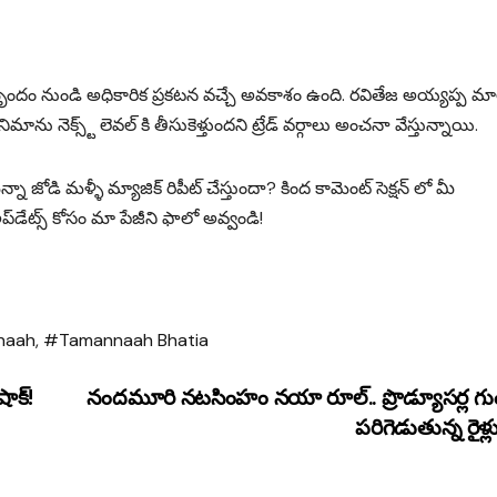
్ర బృందం నుండి అధికారిక ప్రకటన వచ్చే అవకాశం ఉంది. రవితేజ అయ్యప్ప మ
ిమాను నెక్స్ట్ లెవల్ కి తీసుకెళ్తుందని ట్రేడ్ వర్గాలు అంచనా వేస్తున్నాయి.
నా జోడి మళ్ళీ మ్యాజిక్ రిపీట్ చేస్తుందా? కింద కామెంట్ సెక్షన్ లో మీ
అప్‌డేట్స్ కోసం మా పేజీని ఫాలో అవ్వండి!
naah
,
#Tamannaah Bhatia
ాక్!
నందమూరి నటసింహం నయా రూల్.. ప్రొడ్యూసర్ల గుండ
పరిగెడుతున్న రైళ్ల