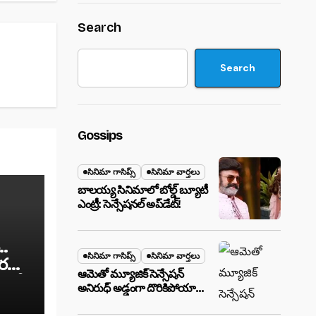
Search
Search
Gossips
సినిమా గాసిప్స్
సినిమా వార్తలు
బాలయ్య సినిమాలో బోల్డ్ బ్యూటీ
ఎంట్రీ: సెన్సేషనల్ అప్‌డేట్!
..
సినిమా గాసిప్స్
సినిమా వార్తలు
ోర
ఆమెతో మ్యూజిక్ సెన్సేషన్
 ఇవే.
అనిరుధ్ అడ్డంగా దొరికిపోయారా?
లాస్ వెగాస్ హోటల్‌లో సీక్రెట్