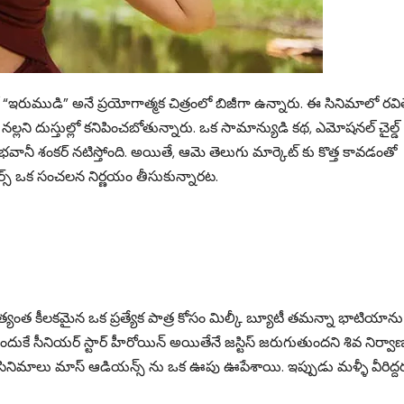
ో “ఇరుముడి” అనే ప్రయోగాత్మక చిత్రంలో బిజీగా ఉన్నారు. ఈ సినిమాలో రవి
ల్లని దుస్తుల్లో కనిపించబోతున్నారు. ఒక సామాన్యుడి కథ, ఎమోషనల్ చైల్డ్
భవానీ శంకర్ నటిస్తోంది. అయితే, ఆమె తెలుగు మార్కెట్ కు కొత్త కావడంతో
కర్స్ ఒక సంచలన నిర్ణయం తీసుకున్నారట.
ాలో అత్యంత కీలకమైన ఒక ప్రత్యేక పాత్ర కోసం మిల్కీ బ్యూటీ తమన్నా భాటియాను
ందుకే సీనియర్ స్టార్ హీరోయిన్ అయితేనే జస్టిస్ జరుగుతుందని శివ నిర్వా
 సినిమాలు మాస్ ఆడియన్స్ ను ఒక ఊపు ఊపేశాయి. ఇప్పుడు మళ్ళీ వీరిద్