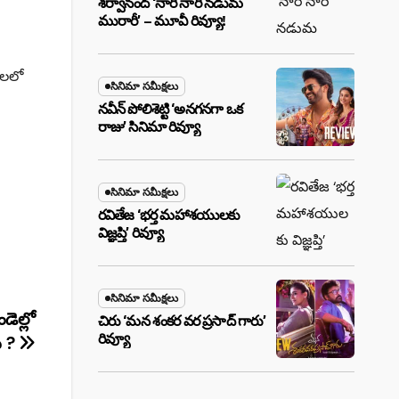
శర్వానంద్ ‘నారీ నారీ నడుమ
మురారీ’ – మూవీ రివ్యూ!
ాలలో
సినిమా సమీక్షలు
నవీన్ పోలిశెట్టి ‘అనగనగా ఒక
రాజు’ సినిమా రివ్యూ
సినిమా సమీక్షలు
రవితేజ ‘భర్త మహాశయులకు
విజ్ఞప్తి’ రివ్యూ
సినిమా సమీక్షలు
ెల్లో
చిరు ‘మ‌న శంక‌ర వ‌ర ప్ర‌సాద్ గారు’
రివ్యూ
ు ?