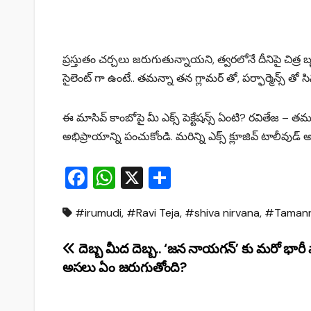
ప్రస్తుతం చర్చలు జరుగుతున్నాయని, త్వరలోనే దీనిపై చిత
సైలెంట్ గా ఉంటే.. తమన్నా తన గ్లామర్ తో, పర్ఫార్మెన్స్ తో సిన
ఈ మాసివ్ కాంబోపై మీ ఎక్స్ పెక్టేషన్స్ ఏంటి? రవితేజ – తమన్
అభిప్రాయాన్ని పంచుకోండి. మరిన్ని ఎక్స్ క్లూజివ్ టాలీవుడ్ 
F
W
X
S
a
h
h
#irumudi
,
#Ravi Teja
,
#shiva nirvana
,
#Taman
c
at
ar
e
s
e
Post
దెబ్బ మీద దెబ్బ.. ‘జన నాయగన్’ కు మరో భారీ ష
b
A
అసలు ఏం జరుగుతోంది?
navigation
o
p