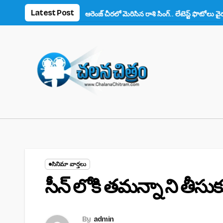
Skip
Latest Post
న్స్ ఫిదా!
ఆరెంజ్ చీరలో మెరిసిన రాశి సింగ్.. లేటెస్ట్ ఫొటోలు వైరల్
అను
to
content
సినిమా వార్తలు
సీన్ లోకి తమన్నా ని తీసుక
By
admin