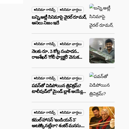
మేటర్!
సినిమా గాసిప్స్
సినిమా వార్తలు
బన్ని,అట్లీ సినిమాపై వైరల్ రూమర్,
అసలు నిజం ఇదే
సినిమా గాసిప్స్
సినిమా వార్తలు
నెలకు రూ. 3 కోట్ల సంపాదన..
రాజశేఖర్ ‘గోలీ ఫ్యాక్టరీ’ వెనుక
అసలు నిజం ఇదీ!
సినిమా గాసిప్స్
సినిమా వార్తలు
పవన్‌తో విడిపోయిన త్రివిక్రమ్?
టాలీవుడ్‌లో మైండ్ బ్లాక్ అయ్యే
న్యూస్!
సినిమా గాసిప్స్
సినిమా వార్తలు
కమల్ హాసన్ ‘ఇండియన్ 3’
అటకెక్కినట్లేనా? శంకర్ మనసులో