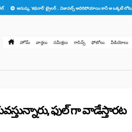
ష్క ‘కథనార్’ ట్రైలర్ .. విజువల్స్ అదిరిపోయాయి కానీ ఆ ఒక్కటే లోటు!!
ప్ర
హోమ్
వార్తలు
సమీక్షలు
గాసిప్స్
ఫోటోలు
వీడియోలు
ువస్తున్నారు, ఫుల్ గా వాడేస్తారట