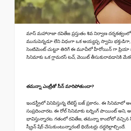
మాస్ మహారాజా రవితేజ ప్రస్తుతం శివ నిర్వాణ దర్శకత్వంల
మునుపెన్నడూ లేని విధంగా ఒక అయ్యప్ప స్వామి భక్తుడిగా, న
సెంటిమెంట్ చుట్టూ తిరిగే ఈ మూవీలో హీరోయిన్ గా ప్రియా 
సినిమాకు ఒక గ్లామరస్ టచ్, వెయిట్ తీసుకురావడానికి మే
తమన్నా ఎంట్రీతో సీన్ మారిపోతుందా?
ఇండస్ట్రీలో వినిపిస్తున్న లేటెస్ట్ బజ్ ప్రకారం.. ఈ సినిమ
సంప్రదించారట. ఈ రోల్ సినిమాకు టర్నింగ్ పాయింట్ అని, అ
భావిస్తున్నారట. గతంలో రవితేజ, తమన్నా కాంబోలో వచ్చిన
స్క్రీన్ షేర్ చేసుకుంటున్నారంటే థియేటర్లు దద్దరిల్లాల్సిందే.