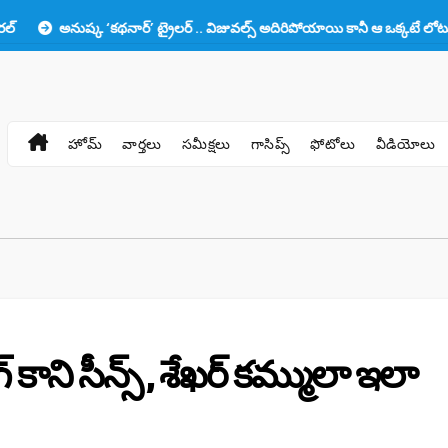
ుష్క ‘కథనార్’ ట్రైలర్ .. విజువల్స్ అదిరిపోయాయి కానీ ఆ ఒక్కటే లోటు!!
ప్
హోమ్
వార్తలు
సమీక్షలు
గాసిప్స్
ఫోటోలు
వీడియోలు
 కాని సీన్స్ , శేఖర్ కమ్ములా ఇలా