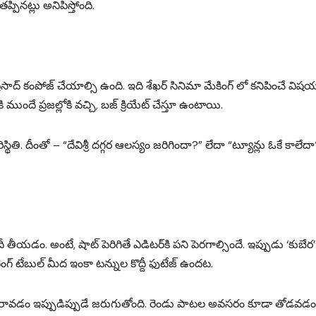
ప్పినట్లు అనిపిస్తోంది.
ప్రసాద్ కంపోజ్ చేయాల్సి ఉంది. ఇది శేఖర్ సినిమా మేకింగ్ లో కనిపించే విష
ందే ప్రజల్లోకి వచ్చి, బజ్ క్రియేట్ చేస్తూ ఉంటాయి.
థితి. దీంతో – “దేవిశ్రీ దగ్గర ఆలస్యం జరిగిందా?” లేదా “ట్యూన్లు ఓకే కాలేద
 తీయడం. అంటే, షాట్ పెరిగితే ఎడిటర్‌కి పని పెరగాల్సిందే. ఇప్పుడు ‘కుబేర’
గ్ టేబుల్ మీద ఇంకా టన్నుల కొద్దీ ఫుటేజ్ ఉందట.
కురావడం ఇప్పుడిప్పుడే జరుగుతోంది. రెండు పాటల అవసరం కూడా తోడవడ