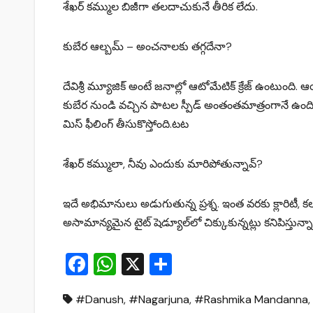
శేఖర్ కమ్ముల బిజీగా తలదాచుకునే తీరిక లేదు.
కుబేర ఆల్బమ్ – అంచనాలకు తగ్గదేనా?
దేవిశ్రీ మ్యూజిక్ అంటే జనాల్లో ఆటోమేటిక్ క్రేజ్ ఉంటుంది
కుబేర నుండి వచ్చిన పాటల స్పీడ్ అంతంతమాత్రంగానే ఉంది
మిస్ ఫీలింగ్ తీసుకొస్తోంది.టట
శేఖర్ కమ్ములా, నీవు ఎందుకు మారిపోతున్నావ్?
ఇదే అభిమానులు అడుగుతున్న ప్రశ్న. ఇంత వరకు క్లారిటీ, క
అసామాన్యమైన టైట్ షెడ్యూల్‌లో చిక్కుకున్నట్లు కనిపిస్తు
F
W
X
S
a
h
h
#Danush
,
#Nagarjuna
,
#Rashmika Mandanna
,
c
at
ar