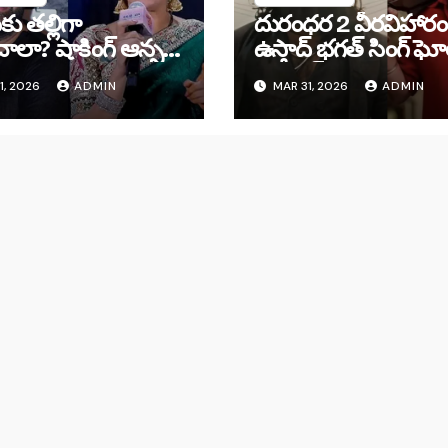
‌కు తల్లిగా
దురంధర 2 వీరవిహారం
ాలా? షాకింగ్ ఆన్సర్
ఉస్తాద్ భగత్ సింగ్ ఘ
 నటి రాశి!
డిజాస్టర్! పూర్తి లెక్కలు
1, 2026
ADMIN
MAR 31, 2026
ADMIN