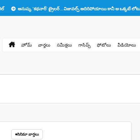
 ‘కథనార్’ ట్రైలర్ .. విజువల్స్ అదిరిపోయాయి కానీ ఆ ఒక్కటే లోటు!!
ప్రభాస్
హోమ్
వార్తలు
సమీక్షలు
గాసిప్స్
ఫోటోలు
వీడియోలు
సినిమా వార్తలు