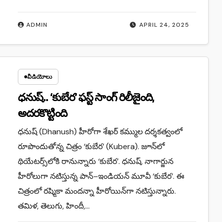
ADMIN
APRIL 24, 2025
వీడియోలు
ధనుష్‌.. ‘కుబేర’ ఫస్ట్‌ సాంగ్‌ రిలీజైంది,
అదరకొట్టింది
ధనుష్‌ (Dhanush) హీరోగా శేఖర్‌ కమ్ముల దర్శకత్వంలో
రూపొందుతోన్న చిత్రం ‘కుబేర’ (Kubera). జూన్‌లో
థియేటర్స్‌లోకి రానున్నారు ‘కుబేర’. ధనుష్, నాగార్జున
హీరోలుగా నటిస్తున్న పాన్‌–ఇండియన్‌ మూవీ ‘కుబేర’. ఈ
చిత్రంలో రష్మికా మందన్నా హీరోయిన్‌గా నటిస్తున్నారు.
తమిళ, తెలుగు, హిందీ,…