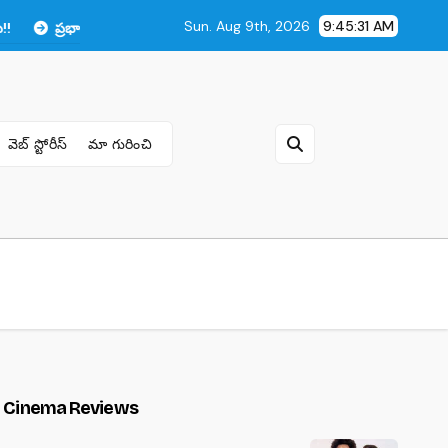
Sun. Aug 9th, 2026
9:45:33 AM
‌కు తల్లిగా నటించాలా? షాకింగ్ ఆన్సర్ ఇచ్చిన నటి రాశి!
దురంధర 2 వీరవిహారం.. ఉ
వెబ్ స్టోరీస్
మా గురించి
Cinema Reviews