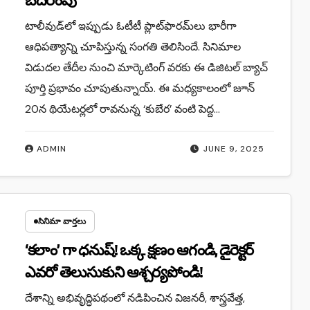
బెదిరింపు
టాలీవుడ్‌లో ఇప్పుడు ఓటీటీ ప్లాట్‌ఫారమ్‌లు భారీగా
ఆధిపత్యాన్ని చూపిస్తున్న సంగతి తెలిసిందే. సినిమాల
విడుదల తేదీల నుంచి మార్కెటింగ్ వరకు ఈ డిజిటల్ బ్యాచ్
పూర్తి ప్రభావం చూపుతున్నాయ్. ఈ మధ్యకాలంలో జూన్
20న థియేటర్లలో రావనున్న ‘కుబేర’ వంటి పెద్ద…
ADMIN
JUNE 9, 2025
సినిమా వార్తలు
‘కలాం’ గా ధనుష్! ఒక్క క్షణం ఆగండి, డైరెక్టర్
ఎవరో తెలుసుకుని ఆశ్చర్యపోండి!
దేశాన్ని అభివృద్ధిపథంలో నడిపించిన విజనరీ, శాస్త్రవేత్త,