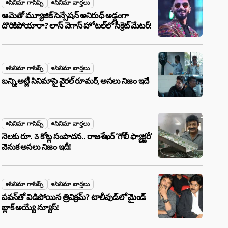
సినిమా గాసిప్స్
సినిమా వార్తలు
ఆమెతో మ్యూజిక్ సెన్సేషన్ అనిరుధ్ అడ్డంగా
దొరికిపోయారా? లాస్ వెగాస్ హోటల్‌లో సీక్రెట్ మేటర్!
సినిమా గాసిప్స్
సినిమా వార్తలు
బన్ని,అట్లీ సినిమాపై వైరల్ రూమర్, అసలు నిజం ఇదే
సినిమా గాసిప్స్
సినిమా వార్తలు
నెలకు రూ. 3 కోట్ల సంపాదన.. రాజశేఖర్ ‘గోలీ ఫ్యాక్టరీ’
వెనుక అసలు నిజం ఇదీ!
సినిమా గాసిప్స్
సినిమా వార్తలు
పవన్‌తో విడిపోయిన త్రివిక్రమ్? టాలీవుడ్‌లో మైండ్
బ్లాక్ అయ్యే న్యూస్!