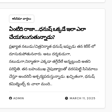
సినిమా వార్తలు
ఏంటిది రాజా…ధనుష్ ఒక్కడే ఇలా ఎలా
చేయగలుగుతున్నాడు?
ప్రఖ్యాత నటుడు/చిత్రనిర్మాత ధనుష్ ఇప్పుడు తన కెరీర్ లో
దూసుకుపోతుననారు. అటు దర్శకుడుగా,
నటుడుగా,నిర్మాతగా ఎక్కడా తగ్గేదేలే అన్నట్లుంది అతని
పరిస్దితి. తన బహుముఖ నైపుణ్యాలతో వరసపెట్టి సినిమాలు
చేస్తూ అందరినీ ఆశ్చర్యపరుస్తున్నాడు. ఖచ్చితంగా, ధనుష్
కమిట్మెంట్స్ కు చాలా మంది…
ADMIN
MARCH 11, 2025