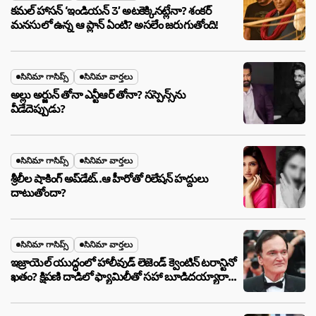
కమల్ హాసన్ ‘ఇండియన్ 3’ అటకెక్కినట్లేనా? శంకర్
మనసులో ఉన్న ఆ ప్లాన్ ఏంటి? అసలేం జరుగుతోంది!
సినిమా గాసిప్స్
సినిమా వార్తలు
అల్లు అర్జున్ తోనా ఎన్టీఆర్ తోనా? సస్పెన్స్‌ను
వీడేదెప్పుడు?
సినిమా గాసిప్స్
సినిమా వార్తలు
శ్రీలీల షాకింగ్ అప్‌డేట్..ఆ హీరోతో రిలేషన్ హద్దులు
దాటుతోందా?
సినిమా గాసిప్స్
సినిమా వార్తలు
ఇజ్రాయెల్ యుద్ధంలో హాలీవుడ్ లెజెండ్ క్వెంటిన్ టరాన్టినో
ఖతం? క్షిపణి దాడిలో ఫ్యామిలీతో సహా బూడిదయ్యారా?
అసలు నిజం ఇదీ!