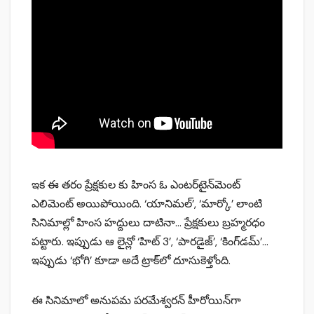
ఇక ఈ తరం ప్రేక్షకుల కు హింస ఓ ఎంటర్‌టైన్‌మెంట్
ఎలిమెంట్ అయిపోయింది. ‘యానిమల్’, ‘మార్కో’ లాంటి
సినిమాల్లో హింస హద్దులు దాటినా… ప్రేక్షకులు బ్రహ్మరధం
పట్టారు. ఇప్పుడు ఆ లైన్లో ‘హిట్ 3’, ‘పారడైజ్’, ‘కింగ్‌డమ్’…
ఇప్పుడు ‘భోగి’ కూడా అదే ట్రాక్‌లో దూసుకెళ్తోంది.
ఈ సినిమాలో అనుపమ పరమేశ్వరన్ హీరోయిన్‌గా