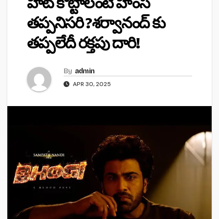
హిట్ కొట్టాలంటే హింస
తప్పనిసరి ?శర్వానంద్ కు
తప్పలేదీ రక్తపు దారి!
By
admin
APR 30, 2025