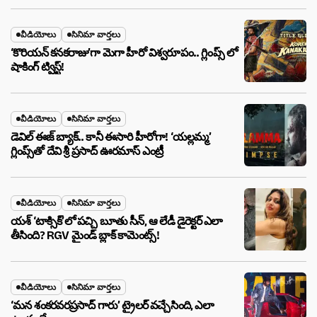
వీడియోలు
సినిమా వార్తలు
‘కొరియన్ కనకరాజు’గా మెగా హీరో విశ్వరూపం.. గ్లింప్స్ లో
షాకింగ్ ట్విస్ట్!
వీడియోలు
సినిమా వార్తలు
డెవిల్ ఈజ్ బ్యాక్.. కానీ ఈసారి హీరోగా! ‘యల్లమ్మ’
గ్లింప్స్‌తో దేవి శ్రీ ప్రసాద్ ఊరమాస్ ఎంట్రీ
వీడియోలు
సినిమా వార్తలు
యశ్ ‘టాక్సిక్’లో పచ్చి బూతు సీన్, ఆ లేడీ డైరెక్టర్ ఎలా
తీసింది? RGV మైండ్ బ్లాక్ కామెంట్స్!
వీడియోలు
సినిమా వార్తలు
‘మన శంకరవరప్రసాద్ గారు’ ట్రైలర్ వచ్చేసింది, ఎలా