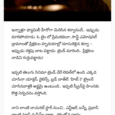
ఇన్నాళ్లూ ఫ్యామిలీ హీరోగా మెరిసిన శర్వానంద్… ఇప్పుడు
మారిపోయాడు. ఓ టైం లో ప్రేమకథలూ, సాఫ్ట్ ఎమోషనల్
డ్రామాలతో ప్రేక్షకుల హృదయాల్లో దూసుకెళ్లిన శర్వా –
ఇప్పుడు రక్తపు బాట పట్టాడు. ట్రెండ్ మారింది… ప్రేక్షకుల
నాడిని గుర్తుపట్టాడు!
ఇప్పటి తెలుగు సినిమా ట్రెండ్ వేరే లెవల్‌లో ఉంది. ఎక్కడ
చూసినా యాక్షన్‌, వైలెన్స్‌, బ్లడ్ బాత్‌లే. ‘హిట్ 3’ ట్రైలర్
చూసినవాళ్లకి అర్థమై ఉంటుంది… ఇప్పటి స్క్రీన్‌పై హింసకు
కొత్త నిర్వచనం వస్తోంది.
నాని లాంటి నాచురల్ స్టార్ నుంచి… ఎన్టీఆర్, బన్నీ, ప్రభాస్
లాంటి మాస్ మషీన్‌ల దాకా… రక్తంతో ఓదార్పు