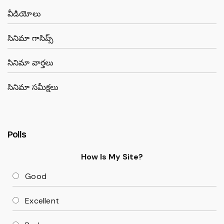
వీడియోలు
సినిమా గాసిప్స్
సినిమా వార్తలు
సినిమా సమీక్షలు
Polls
How Is My Site?
Good
Excellent