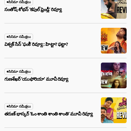
సినిమా సమీక్షలు
సంతోష్ శోభన్ ‘కపుల్ ఫ్రెండ్లీ’ రివ్యూ
సినిమా సమీక్షలు
విశ్వక్ సేన్ ‘ఫంకీ’ రివ్యూ : హిట్టా? ఫట్టా?
సినిమా సమీక్షలు
గుణశేఖర్ ‘యుఫోరియా’ మూవీ రివ్యూ
సినిమా సమీక్షలు
తరుణ్ భాస్కర్ ‘ఓం శాంతి శాంతి శాంతి’ మూవీ రివ్యూ