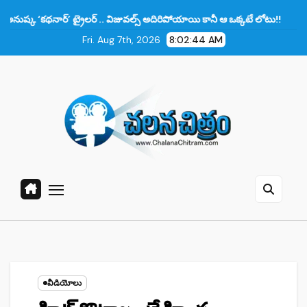
Skip
ార్’ ట్రైలర్ .. విజువల్స్ అదిరిపోయాయి కానీ ఆ ఒక్కటే లోటు!!
ప్రభాస్‌కు త
to
Fri. Aug 7th, 2026
8:02:45 AM
content
వీడియోలు