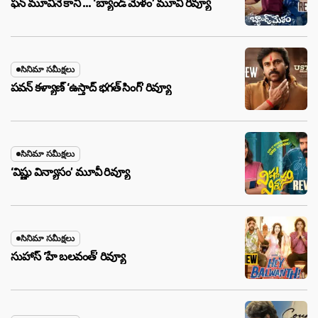
ఫన్ మూవీనే కానీ … ‘బ్యాండ్‌ మేళం’ మూవీ రివ్యూ
సినిమా సమీక్షలు
పవన్ కళ్యాణ్ ‘ఉస్తాద్ భ‌గ‌త్ సింగ్’ రివ్యూ
సినిమా సమీక్షలు
‘విష్ణు విన్యాసం’ మూవీ రివ్యూ
సినిమా సమీక్షలు
సుహాస్ ‘హే బలవంత్’ రివ్యూ