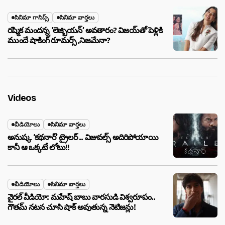
సినిమా గాసిప్స్
సినిమా వార్తలు
రష్మిక మందన్న ‘లెజ్బియన్’ అవతారం? విజయ్‌తో పెళ్లికి
ముందే షాకింగ్ రూమర్స్ ,నిజమేనా?
Videos
వీడియోలు
సినిమా వార్తలు
అనుష్క ‘కథనార్’ ట్రైలర్ .. విజువల్స్ అదిరిపోయాయి
కానీ ఆ ఒక్కటే లోటు!!
వీడియోలు
సినిమా వార్తలు
వైరల్ వీడియో: మహేష్ బాబు వారసుడి విశ్వరూపం..
గౌతమ్ నటన చూసి షాక్ అవుతున్న నెటిజన్లు!