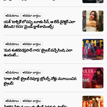
వీడియోలు
సినిమా వార్తలు
యశ్ ‘టాక్సిక్’లో పచ్చి బూతు సీన్, ఆ లేడీ డైరెక్టర్ ఎలా
తీసింది? RGV మైండ్ బ్లాక్ కామెంట్స్!
వీడియోలు
సినిమా వార్తలు
‘మన శంకరవరప్రసాద్ గారు’ ట్రైలర్ వచ్చేసింది, ఎలా
ఉందంటే…
వీడియోలు
సినిమా వార్తలు
‘రాజా సాబ్’ ట్రైలర్ రివ్యూ: ట్రోలర్స్ నోళ్లు మూయించిన
ట్రైలర్!
వీడియోలు
సినిమా వార్తలు