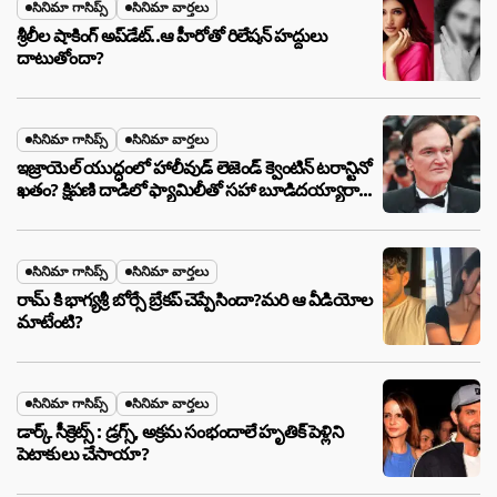
సినిమా గాసిప్స్
సినిమా వార్తలు
శ్రీలీల షాకింగ్ అప్‌డేట్..ఆ హీరోతో రిలేషన్ హద్దులు
దాటుతోందా?
సినిమా గాసిప్స్
సినిమా వార్తలు
ఇజ్రాయెల్ యుద్ధంలో హాలీవుడ్ లెజెండ్ క్వెంటిన్ టరాన్టినో
ఖతం? క్షిపణి దాడిలో ఫ్యామిలీతో సహా బూడిదయ్యారా?
అసలు నిజం ఇదీ!
సినిమా గాసిప్స్
సినిమా వార్తలు
రామ్ కి భాగ్యశ్రీ బోర్సే బ్రేకప్ చెప్పేసిందా?మరి ఆ వీడియోల
మాటేంటి?
సినిమా గాసిప్స్
సినిమా వార్తలు
డార్క్ సీక్రెట్స్ : డ్రగ్స్, అక్రమ సంభందాలే హృతిక్ పెళ్లిని
పెటాకులు చేసాయా?