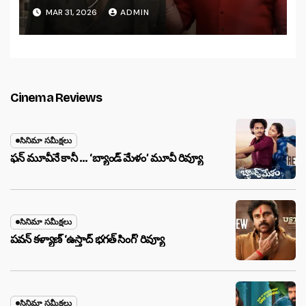
MAR 31, 2026
ADMIN
Cinema Reviews
సినిమా సమీక్షలు
ఫన్ మూవీనే కానీ … ‘బ్యాండ్‌ మేళం’ మూవీ రివ్యూ
సినిమా సమీక్షలు
పవన్ కళ్యాణ్ ‘ఉస్తాద్ భ‌గ‌త్ సింగ్’ రివ్యూ
సినిమా సమీక్షలు