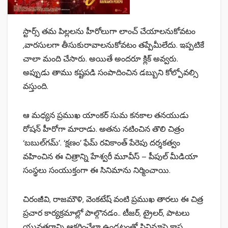
స్టార్స్ తమ పిల్లలను హీరోలుగా లాంచ్ చేయాలనుకోవటం
,వారసులగా తీసుకురావాలనుకోవటం తప్పేమీలేదు. ఇప్పటికే
చాలా మంది చేసారు. అయితే అందరూ క్లిక్ అవ్వరు.
అప్పుడు తాము కష్టపడి సంపాదించిన డబ్బుని కోల్పోవల్సి
వస్తుంది.
ఆ మధ్యన ప్రముఖ యాంకర్‌ సుమ కనకాల తనయుడు
రోషన్‌ హీరోగా మారాడు. అతను నటించిన తొలి చిత్రం
‘బబుల్‌గమ్‌’. ‘క్షణం’ ఫేమ్‌ రవికాంత్ పేరెపు దర్శకత్వం
వహించిన ఈ చిత్రాన్ని హేశ్వరీ మూవీస్ – పీపుల్ మీడియా
సంస్థలు సంయుక్తంగా ఈ సినిమాను నిర్మించాయి.
చిరంజీవి, రాజ‌మౌళి, వెంక‌టేష్ వంటి ప్ర‌ముఖ తార‌లు ఈ చిత్ర
ప్ర‌చార కార్య‌క్ర‌మాల్లో పాల్గొన‌డం.. టీజ‌ర్‌, ట్రైల‌ర్‌, పాట‌లు
యువ‌త‌రాన్ని ఆకర్షించేలా ఉండ‌టంతో సినిమాపై కాస్త