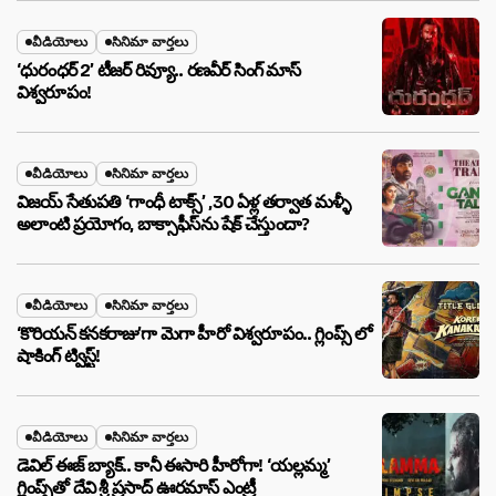
వీడియోలు
సినిమా వార్తలు
‘ధురంధర్ 2’ టీజర్ రివ్యూ.. రణవీర్ సింగ్ మాస్
విశ్వరూపం!
వీడియోలు
సినిమా వార్తలు
విజయ్ సేతుపతి ‘గాంధీ టాక్స్’ ,30 ఏళ్ల తర్వాత మళ్ళీ
అలాంటి ప్రయోగం, బాక్సాఫీస్‌ను షేక్ చేస్తుందా?
వీడియోలు
సినిమా వార్తలు
‘కొరియన్ కనకరాజు’గా మెగా హీరో విశ్వరూపం.. గ్లింప్స్ లో
షాకింగ్ ట్విస్ట్!
వీడియోలు
సినిమా వార్తలు
డెవిల్ ఈజ్ బ్యాక్.. కానీ ఈసారి హీరోగా! ‘యల్లమ్మ’
గ్లింప్స్‌తో దేవి శ్రీ ప్రసాద్ ఊరమాస్ ఎంట్రీ