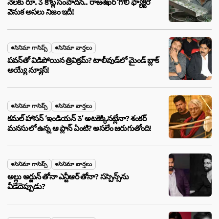
నెలకు రూ. 3 కోట్ల సంపాదన.. రాజశేఖర్ ‘గోలీ ఫ్యాక్టరీ’
వెనుక అసలు నిజం ఇదీ!
సినిమా గాసిప్స్
సినిమా వార్తలు
పవన్‌తో విడిపోయిన త్రివిక్రమ్? టాలీవుడ్‌లో మైండ్ బ్లాక్
అయ్యే న్యూస్!
సినిమా గాసిప్స్
సినిమా వార్తలు
కమల్ హాసన్ ‘ఇండియన్ 3’ అటకెక్కినట్లేనా? శంకర్
మనసులో ఉన్న ఆ ప్లాన్ ఏంటి? అసలేం జరుగుతోంది!
సినిమా గాసిప్స్
సినిమా వార్తలు
అల్లు అర్జున్ తోనా ఎన్టీఆర్ తోనా? సస్పెన్స్‌ను
వీడేదెప్పుడు?