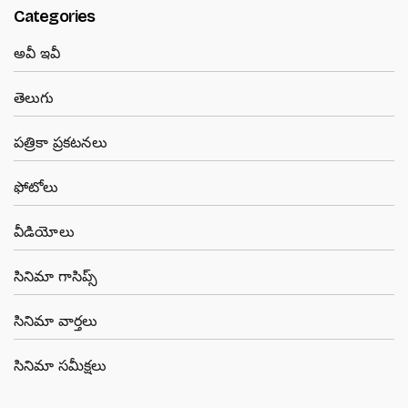
Categories
అవీ ఇవీ
తెలుగు
పత్రికా ప్రకటనలు
ఫోటోలు
వీడియోలు
సినిమా గాసిప్స్
సినిమా వార్తలు
సినిమా సమీక్షలు