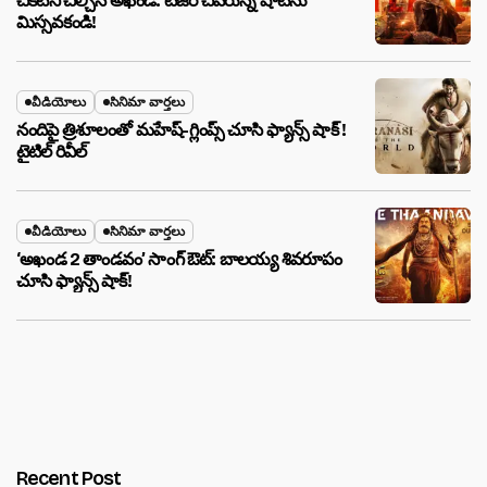
చీకటిని చీల్చిన అఖండ: టీజర్ చివరున్న షాట్‌ను
మిస్సవకండి!
వీడియోలు
సినిమా వార్తలు
నందిపై త్రిశూలంతో మహేష్-గ్లింప్స్ చూసి ఫ్యాన్స్ షాక్ !
టైటిల్ రివీల్
వీడియోలు
సినిమా వార్తలు
‘అఖండ 2 తాండవం’ సాంగ్ ఔట్: బాలయ్య శివరూపం
చూసి ఫ్యాన్స్ షాక్!
Recent Post