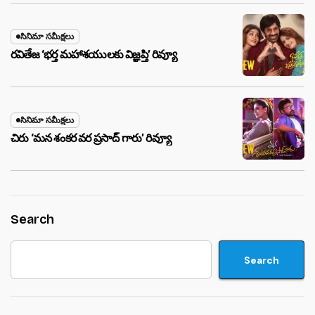
సినిమా సమీక్షలు
రవితేజ ‘భర్త మహాశయులకు విజ్ఞప్తి’ రివ్యూ
సినిమా సమీక్షలు
చిరు ‘మ‌న శంక‌ర వ‌ర ప్ర‌సాద్ గారు’ రివ్యూ
Search
Search