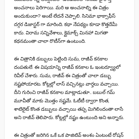
అంచ‌నాలు పెరిగాయి. మ‌రి ఆ అంచ‌నాల్ని ఈ చిత్రం
అందుకుందా? అంటే లేదనే చెప్పాలి. సినిమా భాక్సాఫీస్
దగ్గర డిజాస్టర్ గా మారింది. క‌థా నేప‌థ్యం కూడా కొత్త‌దేమీ
కాదు. విరామ స‌న్నివేశాలు, క్లైమాక్స్ మిన‌హా మిగ‌తా
క‌థ‌న‌మంతా చాలా రొటీన్‌గా ఉంటుంది.
ఈ చిత్రానికి డబ్బులు పెట్టింది సుమ, రాజీవ్ కనకాల
దంపతులే. ఈ విషయాన్ని రాజీవ్ కనకాల ఓ ఇంటర్వ్యూలో
రివీల్ చేశారు. సుమ, రాజీవ్ ఈ చిత్రంతో చాలా డబ్బు
నష్టపోయారట. కోట్లల్లో లాస్ వచ్చినట్లు వార్తలు వచ్చాయి.
దీని గురించి రాజీవ్ కనకాల మాట్లాడుతూ.. బబుల్ గమ్
మూవీతో మాకు మొత్తం నష్టమే. ఓటీటీ ద్వారా కొంత,
శాటిలైట్ కొంత డబ్బులు వచ్చాయి తప్ప మిగిలిందంతా లాసే
అని రాజీవ్ తెలిపారు. కోట్లల్లో నష్టం ఉంటుంది అని అన్నారు.
ఈ చిత్రంతో జరిగిన ఒకే ఒక పాజిటివ్ అంశం ఏంటంటే రోషన్