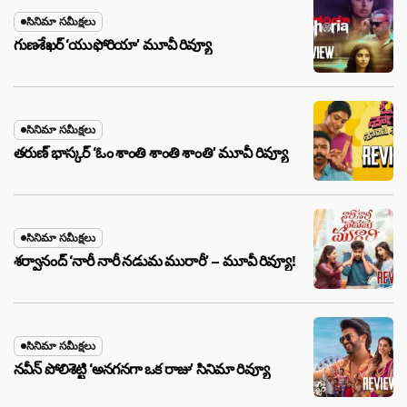
సినిమా సమీక్షలు
గుణశేఖర్ ‘యుఫోరియా’ మూవీ రివ్యూ
సినిమా సమీక్షలు
తరుణ్ భాస్కర్ ‘ఓం శాంతి శాంతి శాంతి’ మూవీ రివ్యూ
సినిమా సమీక్షలు
శర్వానంద్ ‘నారీ నారీ నడుమ మురారీ’ – మూవీ రివ్యూ!
సినిమా సమీక్షలు
నవీన్ పోలిశెట్టి ‘అనగనగా ఒక రాజు’ సినిమా రివ్యూ