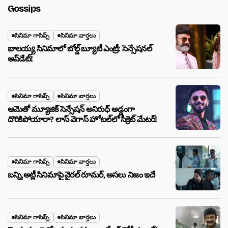
Gossips
సినిమా గాసిప్స్
సినిమా వార్తలు
బాలయ్య సినిమాలో బోల్డ్ బ్యూటీ ఎంట్రీ: సెన్సేషనల్
అప్‌డేట్!
సినిమా గాసిప్స్
సినిమా వార్తలు
ఆమెతో మ్యూజిక్ సెన్సేషన్ అనిరుధ్ అడ్డంగా
దొరికిపోయారా? లాస్ వెగాస్ హోటల్‌లో సీక్రెట్ మేటర్!
సినిమా గాసిప్స్
సినిమా వార్తలు
బన్ని,అట్లీ సినిమాపై వైరల్ రూమర్, అసలు నిజం ఇదే
సినిమా గాసిప్స్
సినిమా వార్తలు