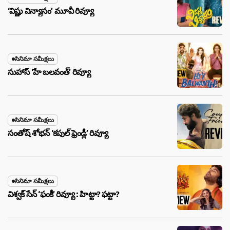
‘విష్ణు విన్యాసం’ మూవీ రివ్యూ
సినిమా సమీక్షలు
సుహాస్ ‘హే బలవంత్’ రివ్యూ
సినిమా సమీక్షలు
సంతోష్ శోభన్ ‘కపుల్ ఫ్రెండ్లీ’ రివ్యూ
సినిమా సమీక్షలు
విశ్వక్ సేన్ ‘ఫంకీ’ రివ్యూ : హిట్టా? ఫట్టా?