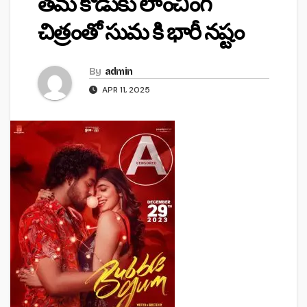
తమ కొడుకు లాంచింగ్
చిత్రంతో సుమ కి భారీ నష్టం
By
admin
APR 11, 2025