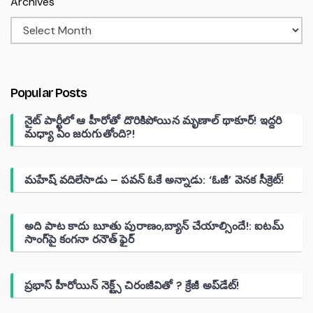
Archives
Popular Posts
నైట్ పార్టీలో ఆ హీరోతో దొరికిపోయిన మృణాల్ థాకూర్! ఇద్దరి
మధ్యా ఏం జరుగుతోంది?!
మహేష్ వదిలేసాడు – పవన్ ఓకే అన్నాడు: ‘ఓజీ’ వెనక సీక్రెట్!
అది పాట కాదు బూతు పురాణం,బ్యాన్ చేయాల్సిందే!: ఐటమ్
సాంగ్‌పై కంగనా రనౌత్ ఫైర్
ప్రభాస్ హీరోయిన్ నెక్ట్స్ చిరంజీవితో ? క్రేజీ అప్‌డేట్!