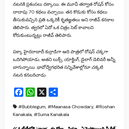
నటనకి ప్రశంసలు దక్కాయి. ఈ మూవీ తర్వాత రోషన్ కోసం
దాదాపు 70 కథలు వచ్చాయి. తన కొడుకు కోసం కథలు
తీసుకువచ్చిన ప్రతి ఒక్కరికీ కృతజ్ఞతలు అని రాజీవ్ కనకాల
తెలిపారు. త్వరలో ఏదో ఒక చిత్రం సెట్ కావాలని
కోరుకుంటున్నట్లు రాజీవ్ తెలిపారు.
ప‌క్కా హైద‌రాబాదీ కుర్రాడిగా ఆది పాత్ర‌లో రోష‌న్ చ‌క్క‌గా
ఒదిగిపోయాడు. అత‌ని లుక్స్, యాక్టింగ్, డైలాగ్ డెలివరీ అన్నీ
బాగున్నాయి. భావోద్వేగ‌భ‌రిత స‌న్నివేశాల్లోనూ చ‌క్క‌టి
న‌ట‌న క‌న‌బ‌రిచాడు.
F
W
X
S
a
h
h
#Bubblegum
,
#Maanasa Chowdary
,
#Roshan
c
at
ar
Kanakala
,
#Suma Kanakala
e
s
e