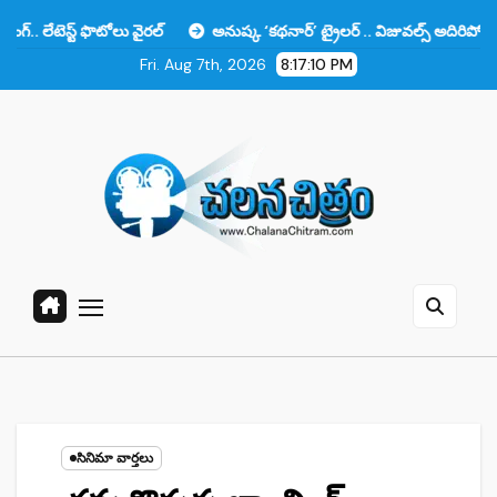
Skip
ఫొటోలు వైరల్
అనుష్క ‘కథనార్’ ట్రైలర్ .. విజువల్స్ అదిరిపోయాయి కానీ ఆ ఒక
to
Fri. Aug 7th, 2026
8:17:11 PM
content
సినిమా వార్తలు