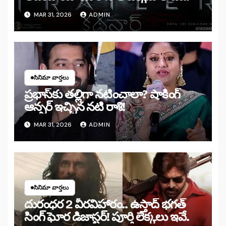
MAR 31, 2026
ADMIN
సినిమా వార్తలు
ప్రభాస్‌కు తల్లిగా నటించాలా? షాకింగ్
ఆన్సర్ ఇచ్చిన నటి రాశి!
MAR 31, 2026
ADMIN
సినిమా వార్తలు
దురంధర 2 వీరవిహారం.. ఉస్తాద్ భగత్
సింగ్ ఘోర డిజాస్టర్! పూర్తి లెక్కలు ఇవే.