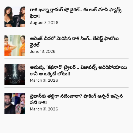
రాశి ఖన్నా గ్లామర్ షో వైరల్.. ఈ లుక్ చూసి ఫ్యాన్స్
ఫిదా!
August 3, 2026
ఆరెంజ్ చీరలో మెరిసిన రాశి సింగ్.. లేటెస్ట్ ఫొటోలు
వైరల్
June 18, 2026
అనుష్క ‘కథనార్’ ట్రైలర్ .. విజువల్స్ అదిరిపోయాయి
కానీ ఆ ఒక్కటే లోటు!!
March 31, 2026
ప్రభాస్‌కు తల్లిగా నటించాలా? షాకింగ్ ఆన్సర్ ఇచ్చిన
నటి రాశి!
March 31, 2026