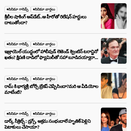
సినిమా గాసిప్స్
సినిమా వార్తలు
శ్రీలీల షాకింగ్ అప్‌డేట్..ఆ హీరోతో రిలేషన్ హద్దులు
దాటుతోందా?
సినిమా గాసిప్స్
సినిమా వార్తలు
ఇజ్రాయెల్ యుద్ధంలో హాలీవుడ్ లెజెండ్ క్వెంటిన్ టరాన్టినో
ఖతం? క్షిపణి దాడిలో ఫ్యామిలీతో సహా బూడిదయ్యారా?
అసలు నిజం ఇదీ!
సినిమా గాసిప్స్
సినిమా వార్తలు
రామ్ కి భాగ్యశ్రీ బోర్సే బ్రేకప్ చెప్పేసిందా?మరి ఆ వీడియోల
మాటేంటి?
సినిమా గాసిప్స్
సినిమా వార్తలు
డార్క్ సీక్రెట్స్ : డ్రగ్స్, అక్రమ సంభందాలే హృతిక్ పెళ్లిని
పెటాకులు చేసాయా?