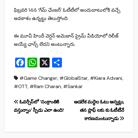
ఫిబ్రవరి 14న ‘గేమ్ ఛేంజర్’ ఓటీటీలో అందుబాటులోకి వచ్చే
అవకాశం ఉన్నట్టు తెలుస్తోంది.
ఈ మూవీ హిందీ వెర్షన్ అమెజాన్ ప్రైమ్ వీడియోలో రిలీజ్
అయ్యే ఛాన్స్ లేదని అంటున్నారు.
F
W
X
S
a
h
h
#Game Changer
,
#GlobalStar
,
#Kiara Advani
,
c
at
ar
#OTT
,
#Ram Charan
,
#Sankar
e
s
e
b
A
Post
ఓవర్సీస్‌లో ‘సంక్రాంతికి
ఆడలేక మద్దెల ఓటు అన్నట్లు,
o
p
వస్తున్నాం’ స్పీడు ఎలా ఉంది!
తన ప్లాఫ్ లకు కు ఓటీటీనే
navigation
o
p
కారణమంటున్నాడు
k