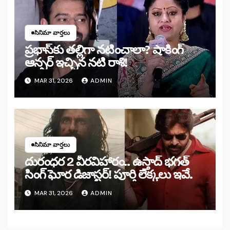
సినిమా వార్తలు
ప్రభాస్‌కు తల్లిగా నటించాలా? షాకింగ్
ఆన్సర్ ఇచ్చిన నటి రాశి!
MAR 31, 2026
ADMIN
సినిమా వార్తలు
దురంధర 2 వీరవిహారం.. ఉస్తాద్ భగత్
సింగ్ ఘోర డిజాస్టర్! పూర్తి లెక్కలు ఇవే.
MAR 31, 2026
ADMIN