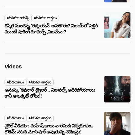
సినిమా గాసిప్స్
సినిమా వార్తలు
రష్మిక మందన్న ‘లెజ్బియన్’ అవతారం? విజయ్‌తో పెళ్లికి
ముందే షాకింగ్ రూమర్స్ ,నిజమేనా?
Videos
వీడియోలు
సినిమా వార్తలు
అనుష్క ‘కథనార్’ ట్రైలర్ .. విజువల్స్ అదిరిపోయాయి
కానీ ఆ ఒక్కటే లోటు!!
వీడియోలు
సినిమా వార్తలు
వైరల్ వీడియో: మహేష్ బాబు వారసుడి విశ్వరూపం..
గౌతమ్ నటన చూసి షాక్ అవుతున్న నెటిజన్లు!