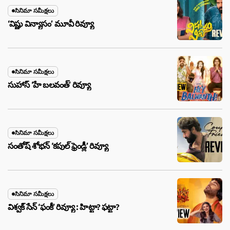
సినిమా సమీక్షలు
‘విష్ణు విన్యాసం’ మూవీ రివ్యూ
సినిమా సమీక్షలు
సుహాస్ ‘హే బలవంత్’ రివ్యూ
సినిమా సమీక్షలు
సంతోష్ శోభన్ ‘కపుల్ ఫ్రెండ్లీ’ రివ్యూ
సినిమా సమీక్షలు
విశ్వక్ సేన్ ‘ఫంకీ’ రివ్యూ : హిట్టా? ఫట్టా?