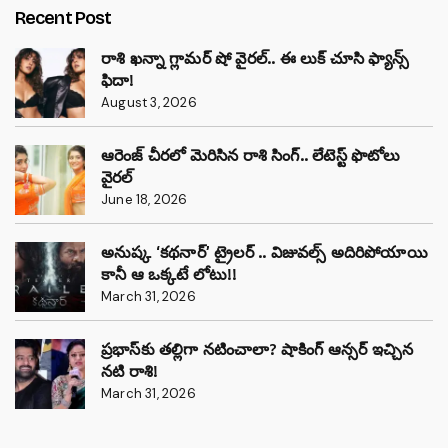
Recent Post
రాశి ఖన్నా గ్లామర్ షో వైరల్.. ఈ లుక్ చూసి ఫ్యాన్స్
ఫిదా!
August 3, 2026
ఆరెంజ్ చీరలో మెరిసిన రాశి సింగ్.. లేటెస్ట్ ఫొటోలు
వైరల్
June 18, 2026
అనుష్క ‘కథనార్’ ట్రైలర్ .. విజువల్స్ అదిరిపోయాయి
కానీ ఆ ఒక్కటే లోటు!!
March 31, 2026
ప్రభాస్‌కు తల్లిగా నటించాలా? షాకింగ్ ఆన్సర్ ఇచ్చిన
నటి రాశి!
March 31, 2026