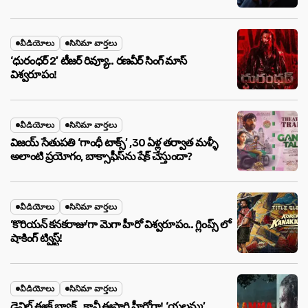
వీడియోలు
సినిమా వార్తలు
‘ధురంధర్ 2’ టీజర్ రివ్యూ.. రణవీర్ సింగ్ మాస్
విశ్వరూపం!
వీడియోలు
సినిమా వార్తలు
విజయ్ సేతుపతి ‘గాంధీ టాక్స్’ ,30 ఏళ్ల తర్వాత మళ్ళీ
అలాంటి ప్రయోగం, బాక్సాఫీస్‌ను షేక్ చేస్తుందా?
వీడియోలు
సినిమా వార్తలు
‘కొరియన్ కనకరాజు’గా మెగా హీరో విశ్వరూపం.. గ్లింప్స్ లో
షాకింగ్ ట్విస్ట్!
వీడియోలు
సినిమా వార్తలు
డెవిల్ ఈజ్ బ్యాక్.. కానీ ఈసారి హీరోగా! ‘యల్లమ్మ’