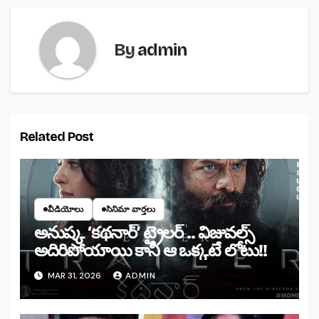
By
admin
Related Post
వీడియోలు
సినిమా వార్తలు
అనుష్క ‘కథనార్’ ట్రైలర్ .. విజువల్స్
అదిరిపోయాయి కానీ ఆ ఒక్కటే లోటు!!
MAR 31, 2026
ADMIN