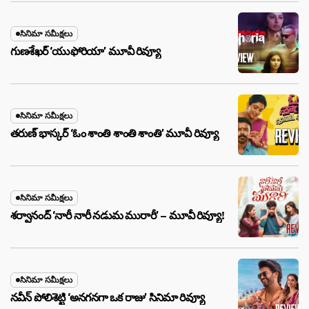
సినిమా సమీక్షలు
గుణశేఖర్ ‘యుఫోరియా’ మూవీ రివ్యూ
సినిమా సమీక్షలు
తరుణ్ భాస్కర్ ‘ఓం శాంతి శాంతి శాంతి’ మూవీ రివ్యూ
సినిమా సమీక్షలు
శర్వానంద్ ‘నారీ నారీ నడుమ మురారీ’ – మూవీ రివ్యూ!
సినిమా సమీక్షలు
నవీన్ పోలిశెట్టి ‘అనగనగా ఒక రాజు’ సినిమా రివ్యూ