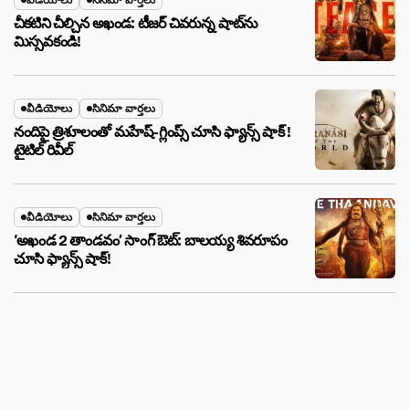
వీడియోలు
సినిమా వార్తలు
చీకటిని చీల్చిన అఖండ: టీజర్ చివరున్న షాట్‌ను
మిస్సవకండి!
వీడియోలు
సినిమా వార్తలు
నందిపై త్రిశూలంతో మహేష్-గ్లింప్స్ చూసి ఫ్యాన్స్ షాక్ !
టైటిల్ రివీల్
వీడియోలు
సినిమా వార్తలు
‘అఖండ 2 తాండవం’ సాంగ్ ఔట్: బాలయ్య శివరూపం
చూసి ఫ్యాన్స్ షాక్!