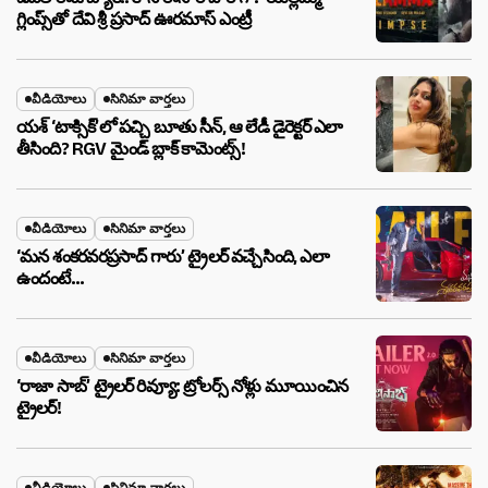
గ్లింప్స్‌తో దేవి శ్రీ ప్రసాద్ ఊరమాస్ ఎంట్రీ
వీడియోలు
సినిమా వార్తలు
యశ్ ‘టాక్సిక్’లో పచ్చి బూతు సీన్, ఆ లేడీ డైరెక్టర్ ఎలా
తీసింది? RGV మైండ్ బ్లాక్ కామెంట్స్!
వీడియోలు
సినిమా వార్తలు
‘మన శంకరవరప్రసాద్ గారు’ ట్రైలర్ వచ్చేసింది, ఎలా
ఉందంటే…
వీడియోలు
సినిమా వార్తలు
‘రాజా సాబ్’ ట్రైలర్ రివ్యూ: ట్రోలర్స్ నోళ్లు మూయించిన
ట్రైలర్!