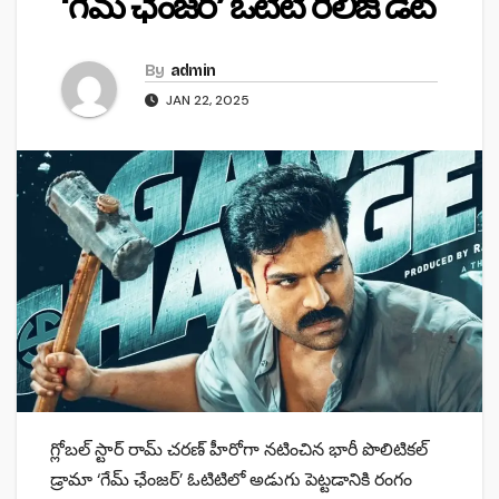
‘గేమ్ ఛేంజర్’ ఓటిటి రిలీజ్ డేట్
By
admin
JAN 22, 2025
గ్లోబల్ స్టార్ రామ్ చరణ్ హీరోగా నటించిన భారీ పొలిటికల్
డ్రామా ‘గేమ్ ఛేంజర్’ ఓటిటిలో అడుగు పెట్టడానికి రంగం