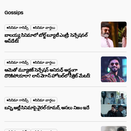
Gossips
సినిమా గాసిప్స్
సినిమా వార్తలు
బాలయ్య సినిమాలో బోల్డ్ బ్యూటీ ఎంట్రీ: సెన్సేషనల్
అప్‌డేట్!
సినిమా గాసిప్స్
సినిమా వార్తలు
ఆమెతో మ్యూజిక్ సెన్సేషన్ అనిరుధ్ అడ్డంగా
దొరికిపోయారా? లాస్ వెగాస్ హోటల్‌లో సీక్రెట్ మేటర్!
సినిమా గాసిప్స్
సినిమా వార్తలు
బన్ని,అట్లీ సినిమాపై వైరల్ రూమర్, అసలు నిజం ఇదే