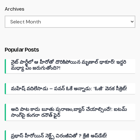
Archives
Popular Posts
నైట్ పార్టీలో ఆ హీరోతో దొరికిపోయిన మృణాల్ థాకూర్! ఇద్దరి
మధ్యా ఏం జరుగుతోంది?!
మహేష్ వదిలేసాడు – పవన్ ఓకే అన్నాడు: ‘ఓజీ’ వెనక సీక్రెట్!
అది పాట కాదు బూతు పురాణం,బ్యాన్ చేయాల్సిందే!: ఐటమ్
సాంగ్‌పై కంగనా రనౌత్ ఫైర్
ప్రభాస్ హీరోయిన్ నెక్ట్స్ చిరంజీవితో ? క్రేజీ అప్‌డేట్!