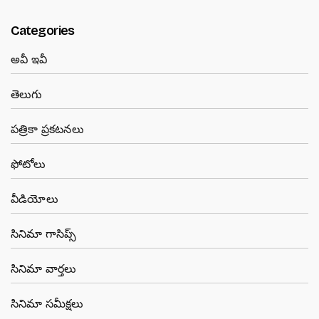
Categories
అవీ ఇవీ
తెలుగు
పత్రికా ప్రకటనలు
ఫోటోలు
వీడియోలు
సినిమా గాసిప్స్
సినిమా వార్తలు
సినిమా సమీక్షలు