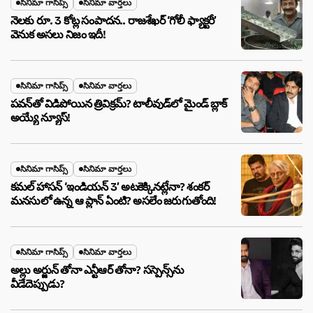
సినిమా గాసిప్స్
సినిమా వార్తలు
నెలకు రూ. 3 కోట్ల సంపాదన.. రాజశేఖర్ ‘గోలీ ఫ్యాక్టరీ’
వెనుక అసలు నిజం ఇదీ!
సినిమా గాసిప్స్
సినిమా వార్తలు
పవన్‌తో విడిపోయిన త్రివిక్రమ్? టాలీవుడ్‌లో మైండ్ బ్లాక్
అయ్యే న్యూస్!
సినిమా గాసిప్స్
సినిమా వార్తలు
కమల్ హాసన్ ‘ఇండియన్ 3’ అటకెక్కినట్లేనా? శంకర్
మనసులో ఉన్న ఆ ప్లాన్ ఏంటి? అసలేం జరుగుతోంది!
సినిమా గాసిప్స్
సినిమా వార్తలు
అల్లు అర్జున్ తోనా ఎన్టీఆర్ తోనా? సస్పెన్స్‌ను
వీడేదెప్పుడు?