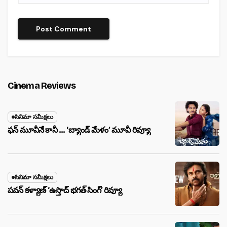
Cinema Reviews
సినిమా సమీక్షలు
ఫన్ మూవీనే కానీ … ‘బ్యాండ్‌ మేళం’ మూవీ రివ్యూ
సినిమా సమీక్షలు
పవన్ కళ్యాణ్ ‘ఉస్తాద్ భ‌గ‌త్ సింగ్’ రివ్యూ