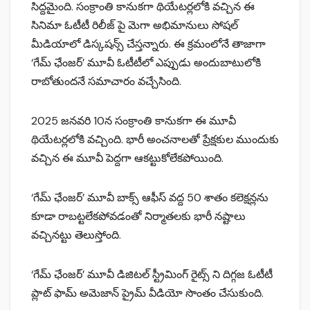
సిద్దమైంది. సంక్రాంతి కానుకగా థియేటర్లలోకి వచ్చిన ఈ
సినిమా ఓటీటీ రిలీజ్ పై మెగా అభిమానులు సోషల్
మీడియాలో డిస్కషన్స్ చేస్తన్నారు. ఈ క్రమంలోనే తాజాగా
‘గేమ్ ఛేంజర్’ మూవీ ఓటీటీలో ఎప్పుడు అందుబాటులోకి
రాబోతుందనే సమాచారం వచ్చేసింది.
2025 జనవరి 10న సంక్రాంతి కానుకగా ఈ మూవీ
థియేటర్లలోకి వచ్చింది. భారీ అంచనాలతో ప్రేక్షకుల ముందుకు
వచ్చిన ఈ మూవీ పెద్దగా ఆకట్టుకోలేకపోయింది.
‘గేమ్ ఛేంజర్’ మూవీ బాక్స్ ఆఫీస్ వద్ద 50 శాతం కలెక్షన్లను
కూడా రాబట్టలేకపోవడంతో నిర్మాతలకు భారీ నష్టాలు
వచ్చినట్టు తెలుస్తోంది.
‘గేమ్ ఛేంజర్’ మూవీ డిజిటల్ స్ట్రీమింగ్ రైట్స్ ని దిగ్గజ ఓటీటీ
ప్లాట్ ఫామ్ అమెజాన్ ప్రైమ్ వీడియో సొంతం చేసుకుంది.