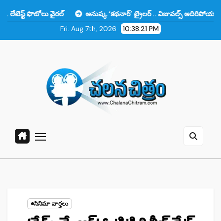
Skip
ోలు వైరల్
అనుష్క ‘కథనార్’ ట్రైలర్ .. విజువల్స్ అదిరిపోయాయి కానీ ఆ ఒక్కట
to
Fri. Aug 7th, 2026
10:38:22 PM
content
సినిమా వార్తలు