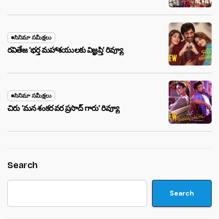
సినిమా సమీక్షలు
రవితేజ ‘భర్త మహాశయులకు విజ్ఞప్తి’ రివ్యూ
సినిమా సమీక్షలు
చిరు ‘మ‌న శంక‌ర వ‌ర ప్ర‌సాద్ గారు’ రివ్యూ
Search
Search