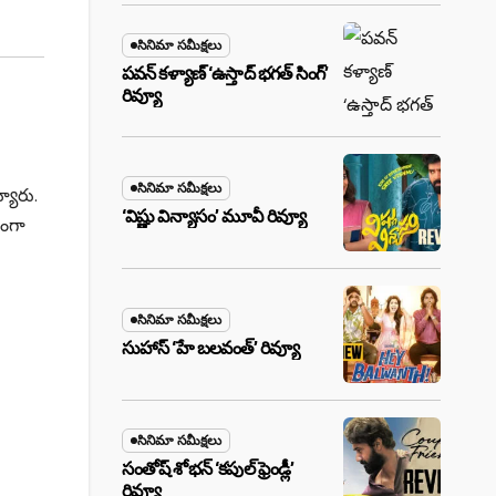
సినిమా సమీక్షలు
పవన్ కళ్యాణ్ ‘ఉస్తాద్ భ‌గ‌త్ సింగ్’
రివ్యూ
సినిమా సమీక్షలు
్యారు.
‘విష్ణు విన్యాసం’ మూవీ రివ్యూ
లంగా
సినిమా సమీక్షలు
సుహాస్ ‘హే బలవంత్’ రివ్యూ
సినిమా సమీక్షలు
సంతోష్ శోభన్ ‘కపుల్ ఫ్రెండ్లీ’
రివ్యూ