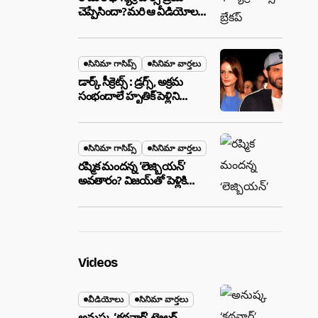
చెప్పేసిందా?మరి ఆ వీడియోల
మాటేంటి?
సినిమా గాసిప్స్
సినిమా వార్తలు
డార్క్ సీక్రెట్స్ : డ్రగ్స్, అక్రమ
సంభందాలే హృతిక్ పెళ్లిని
పెటాకులు చేసాయా?
సినిమా గాసిప్స్
సినిమా వార్తలు
రష్మిక మందన్న ‘లెజ్బియన్’
అవతారం? విజయ్‌తో పెళ్లికి
ముందే షాకింగ్ రూమర్స్
,నిజమేనా?
Videos
వీడియోలు
సినిమా వార్తలు
అనుష్క ‘కథనార్’ ట్రైలర్ ..