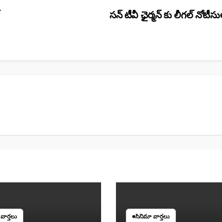
సన్ టీవీ ఛైర్మన్ కు లీగల్ నోటీస
వార్తలు
సినిమా వార్తలు