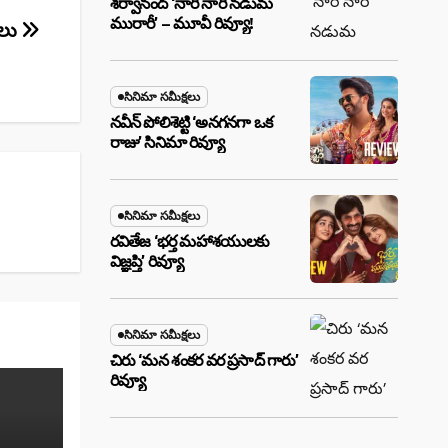
శర్వానంద్ ‘నారీ నారీ నడుమ
మురారీ’ – మూవీ రివ్యూ!
ులు
సినిమా సమీక్షలు
నవీన్ పోలిశెట్టి ‘అనగనగా ఒక
రాజు’ సినిమా రివ్యూ
సినిమా సమీక్షలు
రవితేజ ‘భర్త మహాశయులకు
విజ్ఞప్తి’ రివ్యూ
సినిమా సమీక్షలు
చిరు ‘మ‌న శంక‌ర వ‌ర ప్ర‌సాద్ గారు’
రివ్యూ