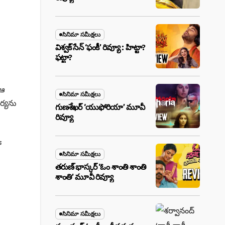
సినిమా సమీక్షలు
విశ్వక్ సేన్ ‘ఫంకీ’ రివ్యూ : హిట్టా?
ఫట్టా?
 ఆ
సినిమా సమీక్షలు
ర్యను
గుణశేఖర్ ‘యుఫోరియా’ మూవీ
రివ్యూ
ో
సినిమా సమీక్షలు
తరుణ్ భాస్కర్ ‘ఓం శాంతి శాంతి
శాంతి’ మూవీ రివ్యూ
సినిమా సమీక్షలు