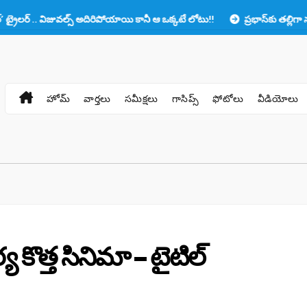
 విజువల్స్ అదిరిపోయాయి కానీ ఆ ఒక్కటే లోటు!!
ప్రభాస్‌కు తల్లిగా నటించాలా? 
హోమ్
వార్తలు
సమీక్షలు
గాసిప్స్
ఫోటోలు
వీడియోలు
య కొత్త సినిమా – టైటిల్