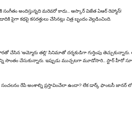
నికి సంగీతం అందిస్తున్నది మరెవరో కాదు… ఆస్కార్ విజేత ఏఆర్ రెహ్మాన్!
ి పైగా కథపై కసరత్తులు చేసినట్లు చిత్ర బృందం వెల్లడించింది.
తో చేసిన ‘అమ్మోరు తల్లి’ సినిమాతో దర్శకుడిగా గుర్తింపు తెచ్చుకున్నారు.
యాన్ని సొంతం చేసుకున్నారు. ఇప్పుడు ముచ్చటగా మూడోసారి… స్టార్ హీరో సూ
ంచలనం రేపే అంశాల్ని ప్రస్తావించేలా ఉందా? లేక డార్క్ ఫాంటసీ జానర్ ల