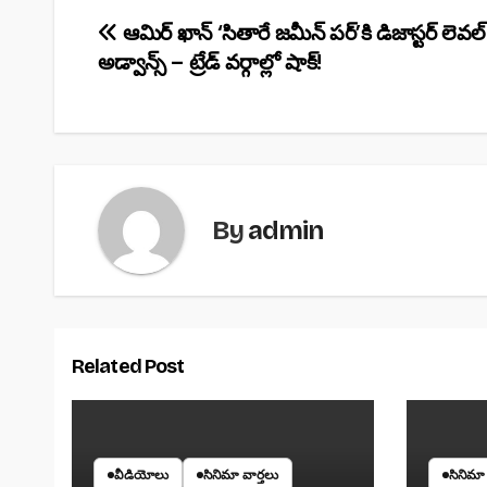
e
s
e
Post
ఆమిర్ ఖాన్‌ ‘సితారే జమీన్‌ పర్’కి డిజాస్టర్ లెవల్
b
A
అడ్వాన్స్‌ – ట్రేడ్ వర్గాల్లో షాక్!
navigation
o
p
o
p
k
By
admin
Related Post
వీడియోలు
సినిమా వార్తలు
సినిమా 