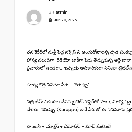
By
admin
JUN 20, 2025
తన కెరీర్‌లో మళ్లీ పెద్ద సక్సెస్ ని అందుకోవాలన్న దృఢ సంక
హాస్య నటుడిగా, రేడియో జాకీగా పేరు తెచ్చుకున్న ఆర్జే బాలా
ప్రచారంలో ఉండగా… ఇప్పుడు అధికారికంగా సినిమా టైటిల్‌ను
సూర్య కొత్త సినిమా పేరు – ‘కరుప్పు’
చిత్ర టీమ్ విడుదల చేసిన టైటిల్ పోస్టర్‌తో పాటు, సూర్య స్వ
చేశారు. ‘కరుప్పు’ (Karuppu) అనే పేరుతో ఈ సినిమాను ప్ర
ఫాంటసీ + యాక్షన్‌ + ఎమోషన్ – మాస్ కంటెంట్!