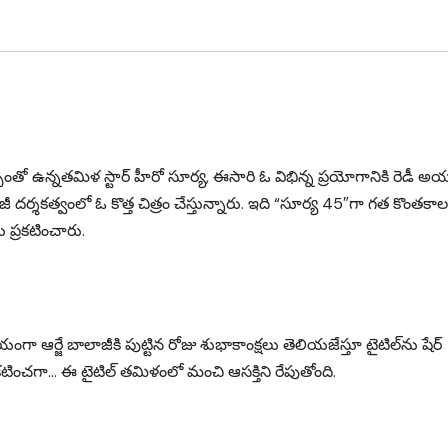
ల్పంతో ఉన్నతమిళ స్టార్ హీరో సూర్య, ఈసారి ఓ విభిన్న ప్రయోగానికి రెడీ అయ
జీ దర్శకత్వంలో ఓ కొత్త చిత్రం చేస్తున్నారు. ఇది “సూర్య 45″గా గత కొంతకా
 ప్రకటించారు.
యంగా ఆర్జే బాలాజీకి పుట్టిన రోజు శుభాకాంక్షలు తెలియజేస్తూ టైటిల్‌ను షేర్
కటించగా… ఈ టైటిల్ తమిళంలో మంచి ఆసక్తిని రేపుతోంది.