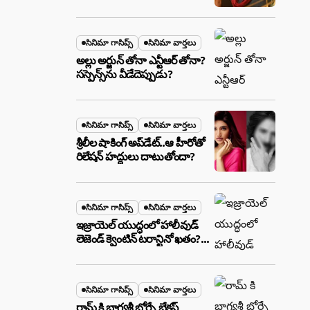
ఉన్న ఆ ప్లాన్ ఏంటి? అసలేం
జరుగుతోంది!
సినిమా గాసిప్స్
సినిమా వార్తలు
అల్లు అర్జున్ తోనా ఎన్టీఆర్ తోనా?
సస్పెన్స్‌ను వీడేదెప్పుడు?
సినిమా గాసిప్స్
సినిమా వార్తలు
శ్రీలీల షాకింగ్ అప్‌డేట్..ఆ హీరోతో
రిలేషన్ హద్దులు దాటుతోందా?
సినిమా గాసిప్స్
సినిమా వార్తలు
ఇజ్రాయెల్ యుద్ధంలో హాలీవుడ్
లెజెండ్ క్వెంటిన్ టరాన్టినో ఖతం?
క్షిపణి దాడిలో ఫ్యామిలీతో సహా
బూడిదయ్యారా? అసలు నిజం
ఇదీ!
సినిమా గాసిప్స్
సినిమా వార్తలు
రామ్ కి భాగ్యశ్రీ బోర్సే బ్రేకప్