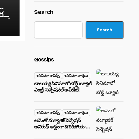
..
Search
ోర
 ఇవే.
Search
Gossips
సినిమా గాసిప్స్
సినిమా వార్తలు
బాలయ్య సినిమాలో బోల్డ్ బ్యూటీ
ఎంట్రీ: సెన్సేషనల్ అప్‌డేట్!
సినిమా గాసిప్స్
సినిమా వార్తలు
ఆమెతో మ్యూజిక్ సెన్సేషన్
అనిరుధ్ అడ్డంగా దొరికిపోయారా?
లాస్ వెగాస్ హోటల్‌లో సీక్రెట్