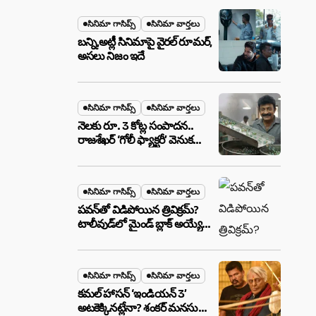
మేటర్!
సినిమా గాసిప్స్
సినిమా వార్తలు
బన్ని,అట్లీ సినిమాపై వైరల్ రూమర్,
అసలు నిజం ఇదే
సినిమా గాసిప్స్
సినిమా వార్తలు
నెలకు రూ. 3 కోట్ల సంపాదన..
రాజశేఖర్ ‘గోలీ ఫ్యాక్టరీ’ వెనుక
అసలు నిజం ఇదీ!
సినిమా గాసిప్స్
సినిమా వార్తలు
పవన్‌తో విడిపోయిన త్రివిక్రమ్?
టాలీవుడ్‌లో మైండ్ బ్లాక్ అయ్యే
న్యూస్!
సినిమా గాసిప్స్
సినిమా వార్తలు
కమల్ హాసన్ ‘ఇండియన్ 3’
అటకెక్కినట్లేనా? శంకర్ మనసులో