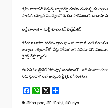
డ్రీమ్ వారియర్ పిక్చర్స్ బ్యానర్‌పై రూపొందుతున్న ఈ చిత్రా
ఫాంటసీ యాక్షన్ నేపథ్యంలో ఈ కథ సాగనుందని, దాదాపు ఏడాదిక
ఆర్జే బాలాజీ – మల్టీ టాలెంటెడ్ ఫిల్మ్‌మేకర్
రేడియో జాకీగా కెరీర్‌ను ప్రారంభించిన బాలాజీ, నటి నయనతార
తర్వాత సత్యరాజ్‌తో ‘వీట్ల విశేషం’ అనే సినిమా చేసి విజ
డైరెక్ట్ చేస్తున్నారు!
ఈ సినిమా టైటిల్‌ “కరుప్పు” ఉండటంతో… ఇది సామాజికంగా స
నడుస్తుందా? అనే ఉత్కంఠ ప్రేక్షకుల్లో నెలకొంది.
F
W
X
S
a
h
h
#Karuppa
,
#RJ Balaji
,
#Suriya
c
at
ar