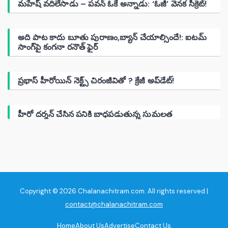
మహేష్ వదిలేసాడు – పవన్ ఓకే అన్నాడు: ‘ఓజీ’ వెనక సీక్రెట్!
అది పాట కాదు బూతు పురాణం,బ్యాన్ చేయాల్సిందే!: ఐటమ్
సాంగ్‌పై కంగనా రనౌత్ ఫైర్
ప్రభాస్ హీరోయిన్ నెక్ట్స్ చిరంజీవితో ? క్రేజీ అప్‌డేట్!
హీరో దర్శన్ చేసిన పనికి బాధపడుతున్న సుమలత
Copyright © 2026 Chalanachitram.com. All rights reserved |
contact@chalanachitram.com
Home
About Us
Advertise
Contact Us