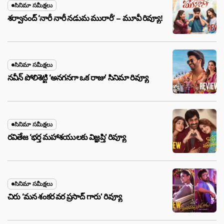
సినిమా సమీక్షలు
శర్వానంద్ ‘నారీ నారీ నడుమ మురారీ’ – మూవీ రివ్యూ!
సినిమా సమీక్షలు
నవీన్ పోలిశెట్టి ‘అనగనగా ఒక రాజు’ సినిమా రివ్యూ
సినిమా సమీక్షలు
రవితేజ ‘భర్త మహాశయులకు విజ్ఞప్తి’ రివ్యూ
సినిమా సమీక్షలు
చిరు ‘మ‌న శంక‌ర వ‌ర ప్ర‌సాద్ గారు’ రివ్యూ