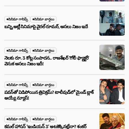
సినిమా గాసిప్స్
సినిమా వార్తలు
బన్ని,అట్లీ సినిమాపై వైరల్ రూమర్, అసలు నిజం ఇదే
సినిమా గాసిప్స్
సినిమా వార్తలు
నెలకు రూ. 3 కోట్ల సంపాదన.. రాజశేఖర్ ‘గోలీ ఫ్యాక్టరీ’
వెనుక అసలు నిజం ఇదీ!
సినిమా గాసిప్స్
సినిమా వార్తలు
పవన్‌తో విడిపోయిన త్రివిక్రమ్? టాలీవుడ్‌లో మైండ్ బ్లాక్
అయ్యే న్యూస్!
సినిమా గాసిప్స్
సినిమా వార్తలు
కమల్ హాసన్ ‘ఇండియన్ 3’ అటకెక్కినట్లేనా? శంకర్