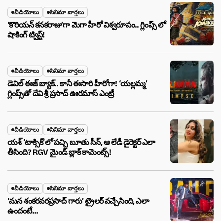
వీడియోలు
సినిమా వార్తలు
‘కొరియన్ కనకరాజు’గా మెగా హీరో విశ్వరూపం.. గ్లింప్స్ లో
షాకింగ్ ట్విస్ట్!
వీడియోలు
సినిమా వార్తలు
డెవిల్ ఈజ్ బ్యాక్.. కానీ ఈసారి హీరోగా! ‘యల్లమ్మ’
గ్లింప్స్‌తో దేవి శ్రీ ప్రసాద్ ఊరమాస్ ఎంట్రీ
వీడియోలు
సినిమా వార్తలు
యశ్ ‘టాక్సిక్’లో పచ్చి బూతు సీన్, ఆ లేడీ డైరెక్టర్ ఎలా
తీసింది? RGV మైండ్ బ్లాక్ కామెంట్స్!
వీడియోలు
సినిమా వార్తలు
‘మన శంకరవరప్రసాద్ గారు’ ట్రైలర్ వచ్చేసింది, ఎలా
ఉందంటే…