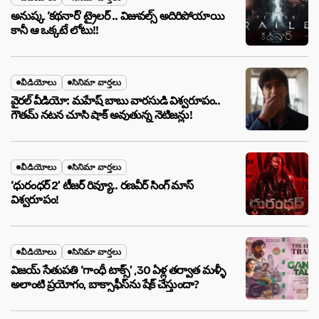
అనుష్క ‘కథనార్’ ట్రైలర్ .. విజువల్స్ అదిరిపోయాయి
కానీ ఆ ఒక్కటే లోటు!!
వీడియోలు
సినిమా వార్తలు
వైరల్ వీడియో: మహేష్ బాబు వారసుడి విశ్వరూపం..
గౌతమ్ నటన చూసి షాక్ అవుతున్న నెటిజన్లు!
వీడియోలు
సినిమా వార్తలు
‘ధురంధర్ 2’ టీజర్ రివ్యూ.. రణవీర్ సింగ్ మాస్
విశ్వరూపం!
వీడియోలు
సినిమా వార్తలు
విజయ్ సేతుపతి ‘గాంధీ టాక్స్’ ,30 ఏళ్ల తర్వాత మళ్ళీ
అలాంటి ప్రయోగం, బాక్సాఫీస్‌ను షేక్ చేస్తుందా?