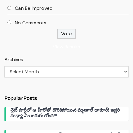
Can Be Improved
No Comments
View Results
Archives
Popular Posts
నైట్ పార్టీలో ఆ హీరోతో దొరికిపోయిన మృణాల్ థాకూర్! ఇద్దరి
మధ్యా ఏం జరుగుతోంది?!