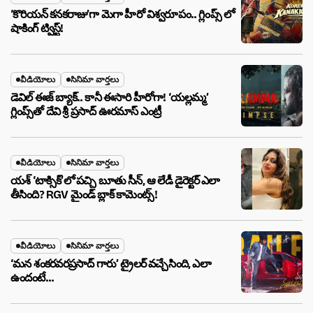
‘కొరియన్ కనకరాజు’గా మెగా హీరో విశ్వరూపం.. గ్లింప్స్ లో
షాకింగ్ ట్విస్ట్!
వీడియోలు
సినిమా వార్తలు
డెవిల్ ఈజ్ బ్యాక్.. కానీ ఈసారి హీరోగా! ‘యల్లమ్మ’
గ్లింప్స్‌తో దేవి శ్రీ ప్రసాద్ ఊరమాస్ ఎంట్రీ
వీడియోలు
సినిమా వార్తలు
యశ్ ‘టాక్సిక్’లో పచ్చి బూతు సీన్, ఆ లేడీ డైరెక్టర్ ఎలా
తీసింది? RGV మైండ్ బ్లాక్ కామెంట్స్!
వీడియోలు
సినిమా వార్తలు
‘మన శంకరవరప్రసాద్ గారు’ ట్రైలర్ వచ్చేసింది, ఎలా
ఉందంటే…