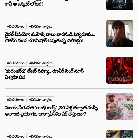
కానీ ఆ ఒక్కటే లోటు!!
వీడియోలు
సినిమా వార్తలు
వైరల్ వీడియో: మహేష్ బాబు వారసుడి విశ్వరూపం..
గౌతమ్ నటన చూసి షాక్ అవుతున్న నెటిజన్లు!
వీడియోలు
సినిమా వార్తలు
‘ధురంధర్ 2’ టీజర్ రివ్యూ.. రణవీర్ సింగ్ మాస్
విశ్వరూపం!
వీడియోలు
సినిమా వార్తలు
విజయ్ సేతుపతి ‘గాంధీ టాక్స్’ ,30 ఏళ్ల తర్వాత మళ్ళీ
అలాంటి ప్రయోగం, బాక్సాఫీస్‌ను షేక్ చేస్తుందా?
వీడియోలు
సినిమా వార్తలు