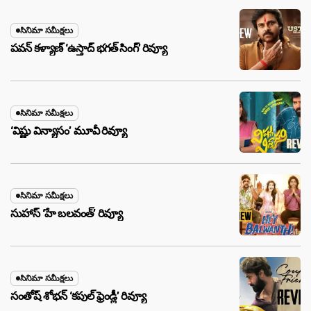
సినిమా సమీక్షలు
పవన్ కళ్యాణ్ ‘ఉస్తాద్ భ‌గ‌త్ సింగ్’ రివ్యూ
సినిమా సమీక్షలు
‘విష్ణు విన్యాసం’ మూవీ రివ్యూ
సినిమా సమీక్షలు
సుహాస్ ‘హే బలవంత్’ రివ్యూ
సినిమా సమీక్షలు
సంతోష్ శోభన్ ‘కపుల్ ఫ్రెండ్లీ’ రివ్యూ