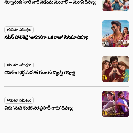
శర్వానంద్ ‘నారీ నారీ నడుమ మురారీ’ – మూవీ రివ్యూ!
సినిమా సమీక్షలు
నవీన్ పోలిశెట్టి ‘అనగనగా ఒక రాజు’ సినిమా రివ్యూ
సినిమా సమీక్షలు
రవితేజ ‘భర్త మహాశయులకు విజ్ఞప్తి’ రివ్యూ
సినిమా సమీక్షలు
చిరు ‘మ‌న శంక‌ర వ‌ర ప్ర‌సాద్ గారు’ రివ్యూ