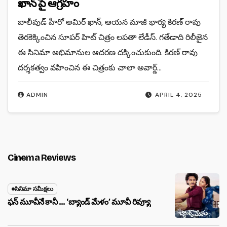
ఖాన్ పై ఆగ్రహం
బాలీవుడ్ హీరో అమిర్ ఖాన్, ఆయన మాజీ భార్య కిరణ్ రావు
తెరకెక్కించిన సూపర్ హిట్ చిత్రం లపతా లేడీస్. గతేడాది రిలీజైన
ఈ సినిమా అభిమానుల ఆదరణ దక్కించుకుంది. కిరణ్ రావు
దర్శకత్వం వహించిన ఈ చిత్రంకు చాలా అవార్డ్…
ADMIN
APRIL 4, 2025
Cinema Reviews
సినిమా సమీక్షలు
ఫన్ మూవీనే కానీ … ‘బ్యాండ్‌ మేళం’ మూవీ రివ్యూ