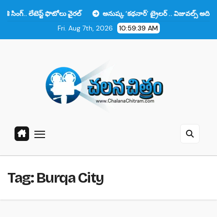
Skip
లేటెస్ట్ ఫొటోలు వైరల్
అనుష్క ‘కథనార్’ ట్రైలర్ .. విజువల్స్ అదిరిపోయాయి క
to
Fri. Aug 7th, 2026
10:59:40 AM
content
Tag:
Burqa City