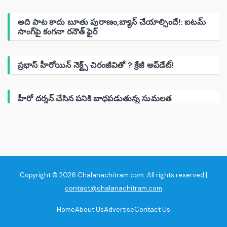
అది పాట కాదు బూతు పురాణం,బ్యాన్ చేయాల్సిందే!: ఐటమ్
సాంగ్‌పై కంగనా రనౌత్ ఫైర్
ప్రభాస్ హీరోయిన్ నెక్ట్స్ చిరంజీవితో ? క్రేజీ అప్‌డేట్!
హీరో దర్శన్ చేసిన పనికి బాధపడుతున్న సుమలత
Copyright © 2026 Chalanachitram.com. All rights reserved |
contact@chalanachitram.com
Home
About Us
Advertise
Contact Us