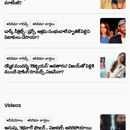
మాటేంటి?
సినిమా గాసిప్స్
సినిమా వార్తలు
డార్క్ సీక్రెట్స్ : డ్రగ్స్, అక్రమ సంభందాలే హృతిక్ పెళ్లిని
పెటాకులు చేసాయా?
సినిమా గాసిప్స్
సినిమా వార్తలు
రష్మిక మందన్న ‘లెజ్బియన్’ అవతారం? విజయ్‌తో పెళ్లికి
ముందే షాకింగ్ రూమర్స్ ,నిజమేనా?
Videos
వీడియోలు
సినిమా వార్తలు
అనుష్క ‘కథనార్’ ట్రైలర్ .. విజువల్స్ అదిరిపోయాయి