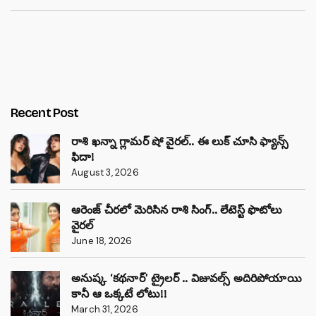
Recent Post
రాశి ఖన్నా గ్లామర్ షో వైరల్.. ఈ లుక్ చూసి ఫ్యాన్స్
ఫిదా!
August 3, 2026
ఆరెంజ్ చీరలో మెరిసిన రాశి సింగ్.. లేటెస్ట్ ఫొటోలు
వైరల్
June 18, 2026
అనుష్క ‘కథనార్’ ట్రైలర్ .. విజువల్స్ అదిరిపోయాయి
కానీ ఆ ఒక్కటే లోటు!!
March 31, 2026