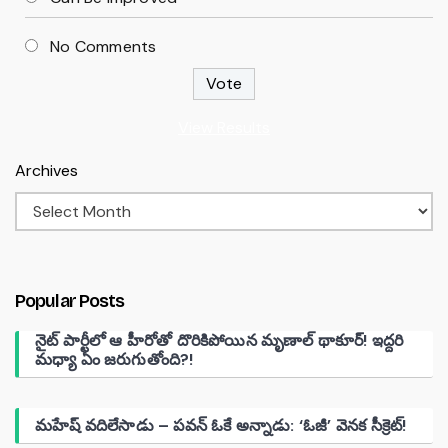
No Comments
View Results
Archives
Popular Posts
నైట్ పార్టీలో ఆ హీరోతో దొరికిపోయిన మృణాల్ థాకూర్! ఇద్దరి
మధ్యా ఏం జరుగుతోంది?!
మహేష్ వదిలేసాడు – పవన్ ఓకే అన్నాడు: ‘ఓజీ’ వెనక సీక్రెట్!