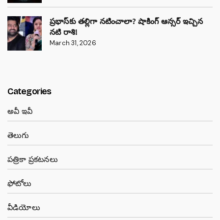
ప్రభాస్‌కు తల్లిగా నటించాలా? షాకింగ్ ఆన్సర్ ఇచ్చిన
నటి రాశి!
March 31, 2026
Categories
అవీ ఇవీ
తెలుగు
పత్రికా ప్రకటనలు
ఫోటోలు
వీడియోలు