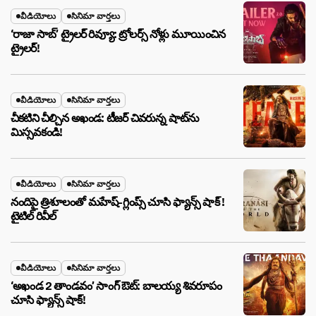
వీడియోలు
సినిమా వార్తలు
‘రాజా సాబ్’ ట్రైలర్ రివ్యూ: ట్రోలర్స్ నోళ్లు మూయించిన
ట్రైలర్!
వీడియోలు
సినిమా వార్తలు
చీకటిని చీల్చిన అఖండ: టీజర్ చివరున్న షాట్‌ను
మిస్సవకండి!
వీడియోలు
సినిమా వార్తలు
నందిపై త్రిశూలంతో మహేష్-గ్లింప్స్ చూసి ఫ్యాన్స్ షాక్ !
టైటిల్ రివీల్
వీడియోలు
సినిమా వార్తలు
‘అఖండ 2 తాండవం’ సాంగ్ ఔట్: బాలయ్య శివరూపం
చూసి ఫ్యాన్స్ షాక్!