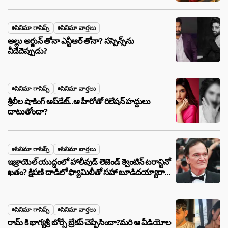
సినిమా గాసిప్స్
సినిమా వార్తలు
అల్లు అర్జున్ తోనా ఎన్టీఆర్ తోనా? సస్పెన్స్‌ను
వీడేదెప్పుడు?
సినిమా గాసిప్స్
సినిమా వార్తలు
శ్రీలీల షాకింగ్ అప్‌డేట్..ఆ హీరోతో రిలేషన్ హద్దులు
దాటుతోందా?
సినిమా గాసిప్స్
సినిమా వార్తలు
ఇజ్రాయెల్ యుద్ధంలో హాలీవుడ్ లెజెండ్ క్వెంటిన్ టరాన్టినో
ఖతం? క్షిపణి దాడిలో ఫ్యామిలీతో సహా బూడిదయ్యారా?
అసలు నిజం ఇదీ!
సినిమా గాసిప్స్
సినిమా వార్తలు
రామ్ కి భాగ్యశ్రీ బోర్సే బ్రేకప్ చెప్పేసిందా?మరి ఆ వీడియోల