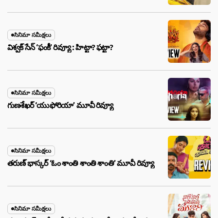
సినిమా సమీక్షలు
విశ్వక్ సేన్ ‘ఫంకీ’ రివ్యూ : హిట్టా? ఫట్టా?
సినిమా సమీక్షలు
గుణశేఖర్ ‘యుఫోరియా’ మూవీ రివ్యూ
సినిమా సమీక్షలు
తరుణ్ భాస్కర్ ‘ఓం శాంతి శాంతి శాంతి’ మూవీ రివ్యూ
సినిమా సమీక్షలు