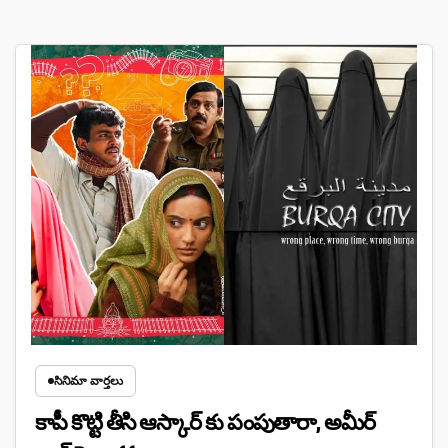
సినిమా వార్తలు
కాపీ కొట్టి తీసి ఆస్కార్ కు పంపుతారా, అమీర్