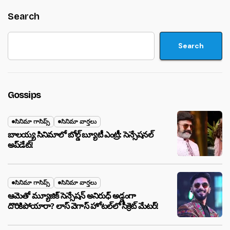
Search
Search
Gossips
సినిమా గాసిప్స్
సినిమా వార్తలు
బాలయ్య సినిమాలో బోల్డ్ బ్యూటీ ఎంట్రీ: సెన్సేషనల్
అప్‌డేట్!
సినిమా గాసిప్స్
సినిమా వార్తలు
ఆమెతో మ్యూజిక్ సెన్సేషన్ అనిరుధ్ అడ్డంగా
దొరికిపోయారా? లాస్ వెగాస్ హోటల్‌లో సీక్రెట్ మేటర్!