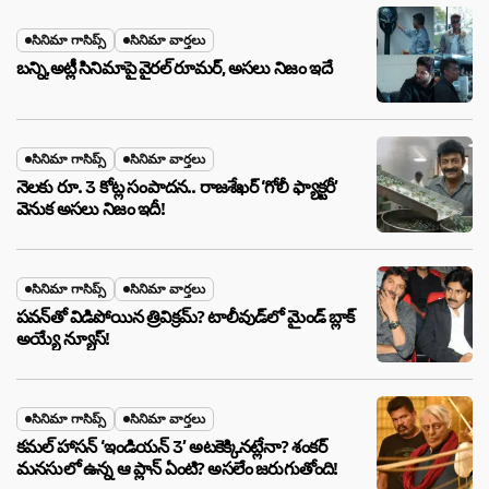
సినిమా గాసిప్స్
సినిమా వార్తలు
బన్ని,అట్లీ సినిమాపై వైరల్ రూమర్, అసలు నిజం ఇదే
సినిమా గాసిప్స్
సినిమా వార్తలు
నెలకు రూ. 3 కోట్ల సంపాదన.. రాజశేఖర్ ‘గోలీ ఫ్యాక్టరీ’
వెనుక అసలు నిజం ఇదీ!
సినిమా గాసిప్స్
సినిమా వార్తలు
పవన్‌తో విడిపోయిన త్రివిక్రమ్? టాలీవుడ్‌లో మైండ్ బ్లాక్
అయ్యే న్యూస్!
సినిమా గాసిప్స్
సినిమా వార్తలు
కమల్ హాసన్ ‘ఇండియన్ 3’ అటకెక్కినట్లేనా? శంకర్
మనసులో ఉన్న ఆ ప్లాన్ ఏంటి? అసలేం జరుగుతోంది!