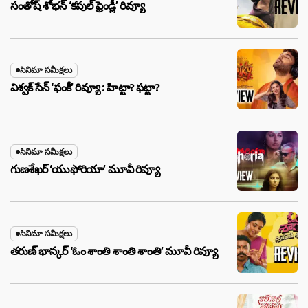
సంతోష్ శోభన్ ‘కపుల్ ఫ్రెండ్లీ’ రివ్యూ
సినిమా సమీక్షలు
విశ్వక్ సేన్ ‘ఫంకీ’ రివ్యూ : హిట్టా? ఫట్టా?
సినిమా సమీక్షలు
గుణశేఖర్ ‘యుఫోరియా’ మూవీ రివ్యూ
సినిమా సమీక్షలు
తరుణ్ భాస్కర్ ‘ఓం శాంతి శాంతి శాంతి’ మూవీ రివ్యూ