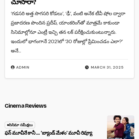
చూసారా?
‘గడసరి అత్త సొగసరి కోడలు’, ‘ఢీ’, వంటి అనేక టీవీ షోల ద్వారా
ప్రజాదరణ పొందిన ప్రదీప్, యాంకరింగ్‌తో మాత్రమే కాకుండా
సినిమాల్లోనూ ఎంట్రీ ఇచ్చి తన లక్ పరీక్షించుకుంటున్నారు.
ఇందులో భాగంగానే 2021లో ‘30 రోజుల్లో ప్రేమించడం ఎలా?’
అనే…
ADMIN
MARCH 31, 2025
Cinema Reviews
సినిమా సమీక్షలు
ఫన్ మూవీనే కానీ … ‘బ్యాండ్‌ మేళం’ మూవీ రివ్యూ