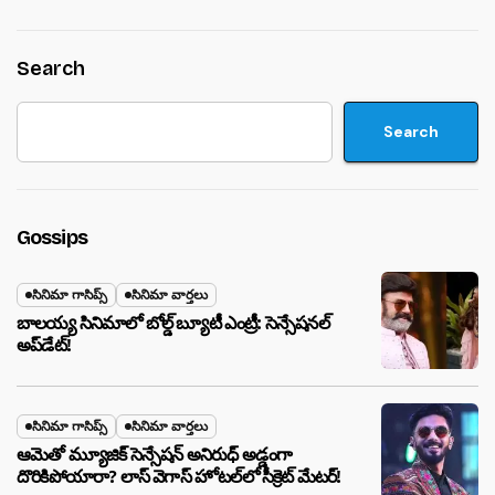
Search
Search
Gossips
సినిమా గాసిప్స్
సినిమా వార్తలు
బాలయ్య సినిమాలో బోల్డ్ బ్యూటీ ఎంట్రీ: సెన్సేషనల్
అప్‌డేట్!
సినిమా గాసిప్స్
సినిమా వార్తలు
ఆమెతో మ్యూజిక్ సెన్సేషన్ అనిరుధ్ అడ్డంగా
దొరికిపోయారా? లాస్ వెగాస్ హోటల్‌లో సీక్రెట్ మేటర్!