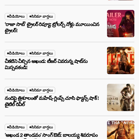
వీడియోలు
సినిమా వార్తలు
‘రాజా సాబ్’ ట్రైలర్ రివ్యూ: ట్రోలర్స్ నోళ్లు మూయించిన
ట్రైలర్!
వీడియోలు
సినిమా వార్తలు
చీకటిని చీల్చిన అఖండ: టీజర్ చివరున్న షాట్‌ను
మిస్సవకండి!
వీడియోలు
సినిమా వార్తలు
నందిపై త్రిశూలంతో మహేష్-గ్లింప్స్ చూసి ఫ్యాన్స్ షాక్ !
టైటిల్ రివీల్
వీడియోలు
సినిమా వార్తలు
‘అఖండ 2 తాండవం’ సాంగ్ ఔట్: బాలయ్య శివరూపం