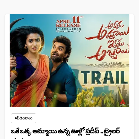
వీడియోలు
ఒకే ఒక్క అమ్మాయి ఉన్న ఊళ్లో ప్రదీప్ ..ట్రైలర్